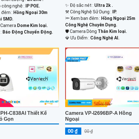
✨ Độ sắc nét :
Ultra 2k .
p công nghệ :
IP POE.
⚒ Công Nghệ Sử Dụng :
IP.
 đêm :
Hồng Ngoại 30m
🔦 Xem ban đêm :
Hồng Ngoại 25m
i SMD.
Công Nghệ Chuyên Dụng.
ế Camera
Dome Kim loại.
🛡 Camera Dòng
Thân Kim loại.
 :
Báo Động Chuyển Động.
️💎 Ưu Điểm :
Công Nghệ AI.
PH-C838AI Thiết Kế
Camera VP-I2696BP-A Hồng
ỏ Gọn
Ngoại
00 ₫
00 ₫