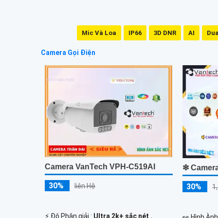
Mic Và Loa
IP66
3D DNR
AI
Dua
Camera Gọi Điện
Camera VanTech VPH-C519AI
❇ Camera
30%
liên Hệ
30%
1
️⚡ Độ Phân giải :
Ultra 2k+ sắc nét .
️👀 Hình Àn