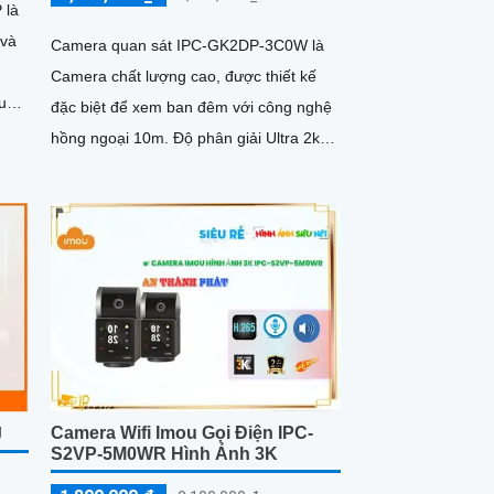
 là
 và
Camera quan sát IPC-GK2DP-3C0W là
Camera chất lượng cao, được thiết kế
đặc biệt để xem ban đêm với công nghệ
hồng ngoại 10m. Độ phân giải Ultra 2k
lite cho hình ảnh sắc nét và chi tiết
Camera Wifi Imou Gọi Điện IPC-
J
S2VP-5M0WR Hình Ảnh 3K