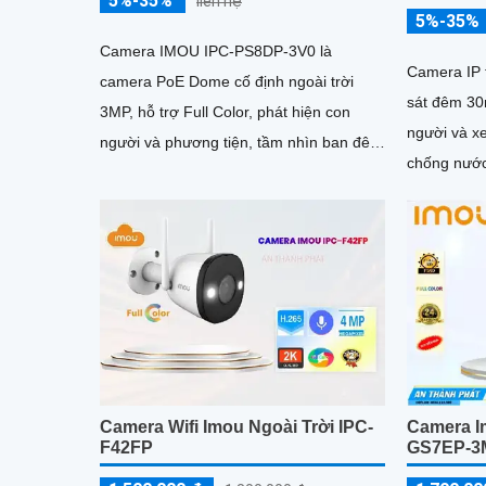
5%-35%
liên hệ
5%-35%
Camera IMOU IPC-PS8DP-3V0 là
Camera IP 
camera PoE Dome cố định ngoài trời
sát đêm 30
3MP, hỗ trợ Full Color, phát hiện con
người và x
người và phương tiện, tầm nhìn ban đêm
chống nước
30m, kết nối LAN PoE, lý tưởng cho giám
sát an ninh
Camera Wifi Imou Ngoài Trời IPC-
Camera I
F42FP
GS7EP-