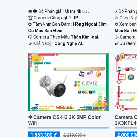
👁️‍🗨 Độ Phân giải :
Ultra 4k 👍🏾 .
️⚡ Độ Phân g
🏆 Camera Công nghệ :
IP.
⚛️ Công Ng
✪ Tầm Nhìn Ban Đêm :
Hồng Ngoại 30m
❂ Xem ban
Có Màu Ban Ðêm.
Màu Ban Ð
🎼️ Camera Theo Mẫu
Thân Kim loại.
🤹 Camera 
️📡 Khả Năng :
Công Nghệ AI.
️✔️ Ưu Điểm
❇ Camera CS-H3 3K 5MP Color
Camera C
Wifi
1K3KFL4G
1,553,300 ₫
2,000,00
2,219,000 ₫