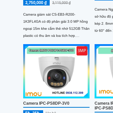
2,750,000 ₫
3,115,000 ₫
Camera Ng
Camera giám sát CS-EB3-R200-
sở hữu độ p
1K3FL4GA có độ phân giải 3.0 MP hồng
kép 2. 8mm
ngoại 15m khe cắm thẻ nhớ 512GB Thân
từ 60° đến 110°. Công
plastic có thu âm và loa tích hợp.
ngược sán
Camera giám sát CS-EB3-R200-
H
1K3FL4GA là...
Camera IPC-PS8DP-3V0
Camera I
IPC-PS8