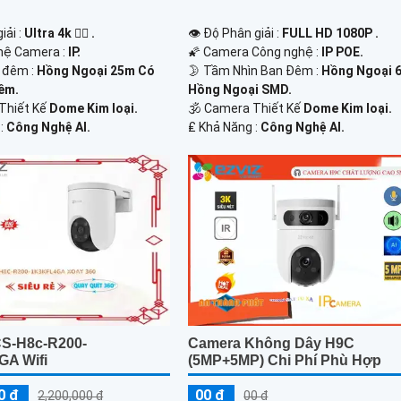
iải :
Ultra 4k 👍🏾 .
👁 Độ Phân giải :
FULL HD 1080P .
hệ Camera :
IP.
🌠 Camera Công nghệ :
IP POE.
 đêm :
Hồng Ngoại 25m Có
🌛 Tầm Nhìn Ban Đêm :
Hồng Ngoại 
êm.
Hồng Ngoại SMD.
Thiết Kế
Dome Kim loại.
🕉️ Camera Thiết Kế
Dome Kim loại.
 :
Công Nghệ AI.
️₤ Khả Năng :
Công Nghệ AI.
S-H8c-R200-
Camera Không Dây H9C
A Wifi
(5MP+5MP) Chi Phí Phù Hợp
0 ₫
00 ₫
2,200,000 ₫
00 ₫