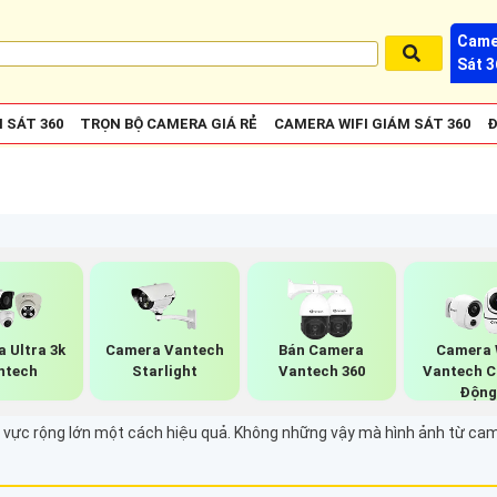
Came
Sát 3
 SÁT 360
TRỌN BỘ CAMERA GIÁ RẺ
CAMERA WIFI GIÁM SÁT 360
Đ
 Ultra 3k
Camera Vantech
Bán Camera
Camera 
ntech
Starlight
Vantech 360
Vantech C
Độn
vực rộng lớn một cách hiệu quả. Không những vậy mà hình ảnh từ camer