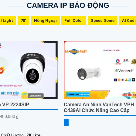
CAMERA IP BÁO ĐỘNG
l Light
78°
Hồng Ngoại
Full Color
Speed Dome
AI Cod
 VP-2224SIP
Camera An Ninh VanTech VPH-
C439AI Chức Năng Cao Cấp
,400,000 ₫
h Chất Lượng :
2K Lite .