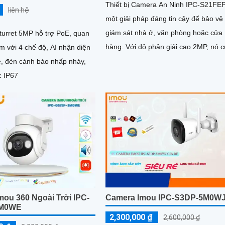
Thiết bị Camera An Ninh IPC-S21FEP
liên hệ
một giải pháp đáng tin cậy để bảo vệ
giám sát nhà ở, văn phòng hoặc cửa
turret 5MP hỗ trợ PoE, quan
hàng. Với độ phân giải cao 2MP, nó cung
m với 4 chế độ, AI nhận diện
cấp hình ảnh sắc nét và chi tiết
e, đèn cảnh báo nhấp nháy,
 IP67
mou 360 Ngoài Trời IPC-
Camera Imou IPC-S3DP-5M0W
3M0WE
2,300,000 ₫
2,600,000 ₫