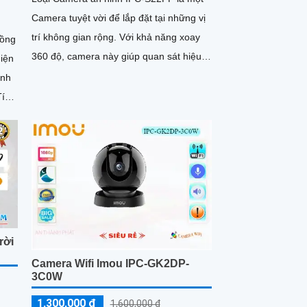
Camera tuyệt vời để lắp đặt tại những vị
trí không gian rộng. Với khả năng xoay
Hồng
360 độ, camera này giúp quan sát hiệu
hiện
quả từ mọi góc độ
ảnh
Tích
rời
Camera Wifi Imou IPC-GK2DP-
3C0W
1,300,000 ₫
1,600,000 ₫