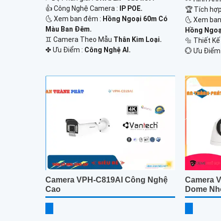
👍 Công Nghệ Camera :
IP POE.
🏆 Tích hợ
🌜 Xem ban đêm :
Hồng Ngoại 60m Có
🌜 Xem ban
Màu Ban Đêm.
Hồng Ngoạ
♊ Camera Theo Mẫu
Thân Kim Loại.
🔩 Thiết K
️✤ Ưu Điểm :
Công Nghệ AI.
️💮 Ưu Điểm
Camera VPH-C819AI Công Nghệ
Camera V
Cao
Dome Nh