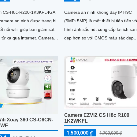
fi CS-H8c-R200-1K3KFL4GA
Camera an ninh không dây IP H9C
 camera an ninh được trang bị
(5MP+5MP) là một thiết bị tiên tiến vớ
ết nối wifi, giúp bạn giám sát
hình ảnh sắc nét cung cấp lợi ích sá
ừ xa qua internet. Camera
đẹp hơn so với CMOS màu sắc đẹp.
hiết kế nhỏ gọn và dễ dàng
Thiết bị này cung cấp khả năng xem
ất kỳ vị trí nào trong nhà hoặc
đêm thông qua công nghệ hồng ngoạ
30m IP Wifi
Camera EZVIZ CS H8c R100
ifi Xoay 360 CS-C6CN-
1K2WKFL
4WF
1,500,000 ₫
1,700,000 ₫