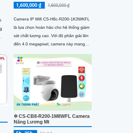
1,600,000 ₫
1,800,000 ₫
Camera IP Wifi CS-H8c-R200-1K3WKFL
i
là lựa chọn hoàn hảo cho hệ thống giám
ng
sát chất lượng cao. Với độ phân giải lên
đến 4.0 megapixel, camera này mang
 ban
đến hình ảnh sắc nét
i
✲ CS-CB8-R200-1M8WFL Camera
Năng Lương Mt