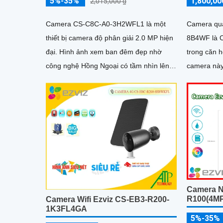
5%-35%
1,800,00
2,015,000 ₫
Camera CS-C8C-A0-3H2WFL1 là một
Camera qu
thiết bị camera độ phân giải 2.0 MP hiện
8B4WF là C
đại. Hình ảnh xem ban đêm đẹp nhờ
trong căn hộ. Với khả năng xoay 
công nghệ Hồng Ngoại có tầm nhìn lên
camera này
đến 30m, giúp sáng mịn mọi góc
Camera N
R100(4M
Camera Wifi Ezviz CS-EB3-R200-
1K3FL4GA
5%-35%