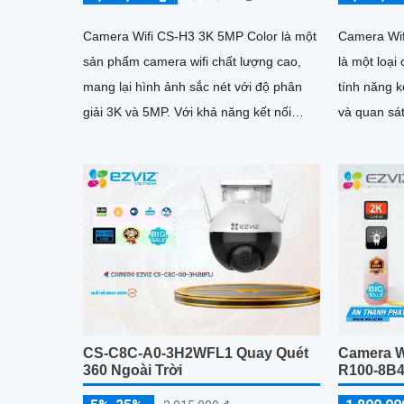
Camera Wifi CS-H3 3K 5MP Color là một
Camera Wi
sản phẩm camera wifi chất lượng cao,
là một loại
mang lại hình ảnh sắc nét với độ phân
tính năng k
giải 3K và 5MP. Với khả năng kết nối
và quan sát t
không dây, người dùng có thể dễ dàng
này được t
giám sát từ xa qua điện thoại di động
lắp đặt ở b
ngoài trời
CS-C8C-A0-3H2WFL1 Quay Quét
Camera W
360 Ngoài Trời
R100-8B