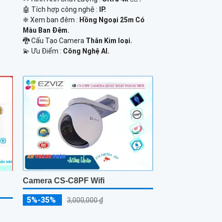
🤖️ Tích hợp công nghệ :
IP.
❈ Xem ban đêm :
Hồng Ngoại 25m Có
Màu Ban Ðêm.
🐉️ Cấu Tạo Camera
Thân Kim loại.
️💫 Ưu Điểm :
Công Nghệ AI.
Camera CS-C8PF Wifi
5%-35%
3,000,000 ₫