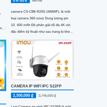
5%-35%
liên hệ
camera CS-CB8-R200-1M8WFL là một
P
loại camera 360 ezviz Dung lượng pin
10. 400 mAh Độ phân giải tối đa 4K với
êng
đặc điểm kỹ thuật như sau trang bị khe
cắm thẻ nhớ Micro SD dung lượng lên
đến 512GB kết nối Wifi IP góc quay rộng
với ống kính 3
CAMERA IP WIFI IPC S22FP
2,300,000 ₫
2,746,000 ₫
Loại Camera an ninh IPC-S22FP là một