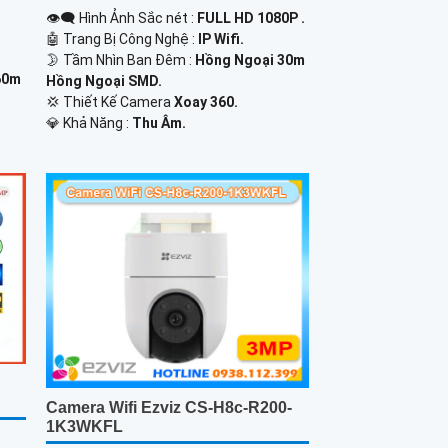
👁️‍🗨 Hình Ảnh Sắc nét :
FULL HD 1080P .
🤖️ Trang Bị Công Nghệ :
IP Wifi.
🌛 Tầm Nhìn Ban Đêm :
Hồng Ngoại 30m
60m
Hồng Ngoại SMD.
💢 Thiết Kế Camera
Xoay 360.
️💎 Khả Năng :
Thu Âm.
Camera Wifi Ezviz CS-H8c-R200-
1K3WKFL