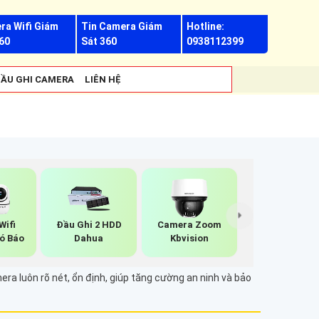
ra Wifi Giám
Tin Camera Giám
Hotline:
60
Sát 360
0938112399
ẦU GHI CAMERA
LIÊN HỆ
Wifi
Đầu Ghi 2 HDD
Camera Zoom
ó Báo
Dahua
Kbvision
g
a luôn rõ nét, ổn định, giúp tăng cường an ninh và bảo