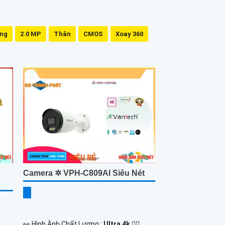
ing
2.0 MP
Thân
CMOS
Xoay 360
Camera ✲ VPH-C809AI Siêu Nét
️👀 Hình Ành Chất Lượng :
Ultra 4k 👍🏾 .