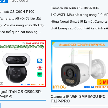
0 ₫
1,900,000 ₫
Camera An Ninh CS-H8c-R100-
an sát CS-C6CN-R100-
1K2WKFL Màu sắt trong sáng 2.0 M
amera tuyệt vời để lắp đặt
Hồng Ngoại Smart IR là một Camera
360 độ,
chất lượng cao được thiết kế dành ri
 có thể quan sát toàn bộ
cho dự án dân dụng
không gian. Độ phân giải 4
goài Trời CS-CB90/SP-
P+4MP)
Camera IP WiFi 3MP IMOU IPC-
F32P-PRO