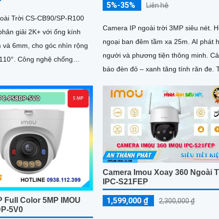
5%-35%
Liên hệ
oài Trời CS-CB90/SP-R100
Camera IP ngoài trời 3MP siêu nét. 
hân giải 2K+ với ống kính
ngoại ban đêm tầm xa 25m. AI phát 
 và 6mm, cho góc nhìn rộng
người và phương tiện thông minh. C
 nghệ chống
báo đèn đỏ – xanh tăng tính răn đe. 
g DNR 3D cùng khả năng nén
hợp mic thu âm rõ ràng
Camera Imou Xoay 360 Ngoài T
IPC-S21FEP
1,599,000 ₫
P Full Color 5MP IMOU
2,300,000 ₫
DP-5V0