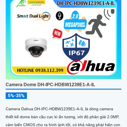
âm, chuẩn POE và khả năng nhận diện chính xác người và
phương tiện giám sát an ninh tốt
Camera Dome DH-IPC-HDBW1239E1-A-IL
5%-35%
Camera Dahua DH-IPC-HDBW1239E1-A-IL là dòng camera
thiết kế dome bán cầu cực kì ấn tượng, với độ phân giải 2.0MP,
cảm biến CMOS cho ra hình ảnh tốt, có khả năng phát hiện con