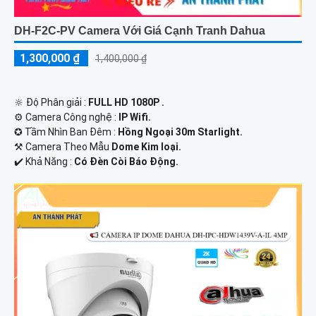
DH-F2C-PV Camera Với Giá Cạnh Tranh Dahua
1,300,000 ₫
1,400,000 ₫
🔆 Độ Phân giải :
FULL HD 1080P .
⚙ Camera Công nghệ :
IP Wifi.
✪ Tầm Nhìn Ban Đêm :
Hồng Ngoại 30m Starlight.
⚒ Camera Theo Mẫu
Dome Kim loại.
️✔️ Khả Năng :
Có Ðèn Còi Báo Động.