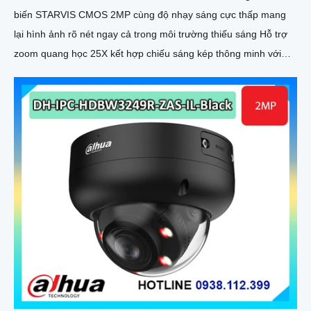
biến STARVIS CMOS 2MP cùng độ nhạy sáng cực thấp mang
lại hình ảnh rõ nét ngay cả trong môi trường thiếu sáng Hỗ trợ
zoom quang học 25X kết hợp chiếu sáng kép thông minh với
tầm xa hồng ngoại 100m và LED ấm 50m Tính năng quay quét
linh hoạt cùng chuẩn chống nước IP67 giúp quan sát ổn định
ngoài trời