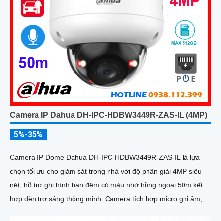
Camera IP Dahua DH-IPC-HDBW3449R-ZAS-IL (4MP)
5%-35%
Camera IP Dome Dahua DH-IPC-HDBW3449R-ZAS-IL là lựa
chọn tối ưu cho giám sát trong nhà với độ phân giải 4MP siêu
nét, hỗ trợ ghi hình ban đêm có màu nhờ hồng ngoại 50m kết
hợp đèn trợ sáng thông minh. Camera tích hợp micro ghi âm,
khe cắm thẻ nhớ lên đến 512GB, phát hiện chính xác người và