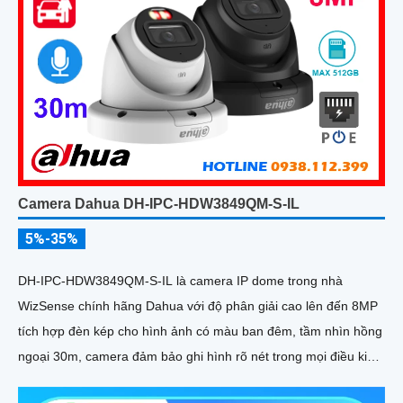
Camera Dahua DH-IPC-HDW3849QM-S-IL
5%-35%
DH-IPC-HDW3849QM-S-IL là camera IP dome trong nhà
WizSense chính hãng Dahua với độ phân giải cao lên đến 8MP
tích hợp đèn kép cho hình ảnh có màu ban đêm, tầm nhìn hồng
ngoại 30m, camera đảm bảo ghi hình rõ nét trong mọi điều kiện
ánh sáng. Hỗ trợ khe thẻ nhớ lên đến 512GB, tích hợp micro ghi