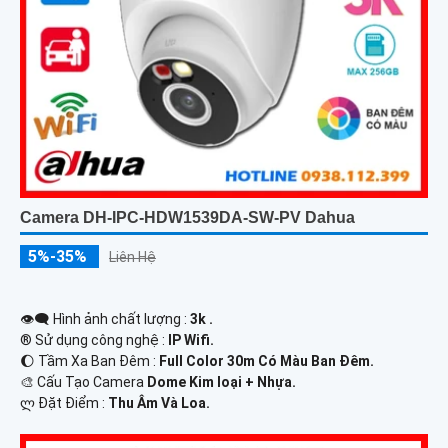
Camera DH-IPC-HDW1539DA-SW-PV Dahua
5%-35%
Liên Hệ
👁️‍🗨 Hình ảnh chất lượng :
3k .
®️ Sử dụng công nghệ :
IP Wifi.
🌔 Tầm Xa Ban Đêm :
Full Color 30m Có Màu Ban Ðêm.
🎨 Cấu Tạo Camera
Dome Kim loại + Nhựa.
️ლ Đặt Điểm :
Thu Âm Và Loa.