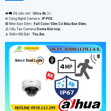
👁️‍🗨 Độ sắc nét :
Ultra 4k 👍🏾 .
⚙ Công Nghệ Camera :
IP POE.
🔴 Nhìn Ban Đêm :
Full Color 50m Có Màu Ban Ðêm.
🕉️ Cấu Tạo Camera
Dome Kim loại.
️📡 Điểm Nỗi Bật :
Thu Âm.