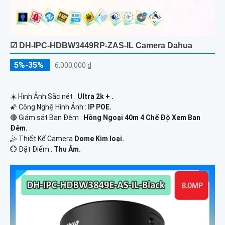
☑ DH-IPC-HDBW3449RP-ZAS-IL Camera Dahua
5%-35%
6,000,000 ₫
☀️ Hình Ảnh Sắc nét :
Ultra 2k + .
🌠 Công Nghệ Hình Ảnh :
IP POE.
🔴 Giám sát Ban Đêm :
Hồng Ngoại 40m 4 Chế Độ Xem Ban
Đêm.
🤹 Thiết Kế Camera
Dome Kim loại.
️💮 Đặt Điểm :
Thu Âm.