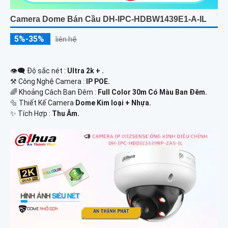
Camera Dome Bán Cầu DH-IPC-HDBW1439E1-A-IL
5%-35%
liên hệ
👁️‍🗨 Độ sắc nét :
Ultra 2k + .
⚒ Công Nghệ Camera :
IP POE.
🌈 Khoảng Cách Ban Đêm :
Full Color 30m Có Màu Ban Ðêm.
🔩 Thiết Kế Camera
Dome Kim loại + Nhựa.
️✨ Tích Hợp :
Thu Âm.