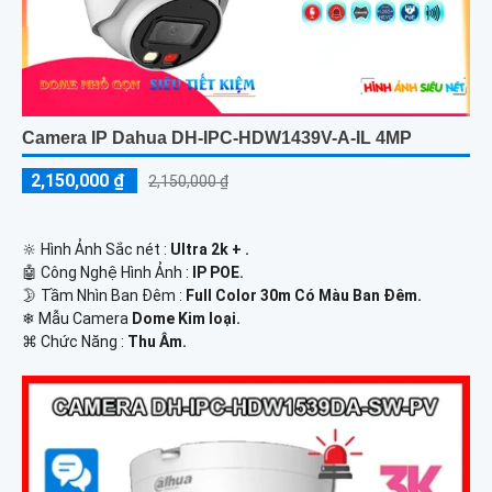
Camera IP Dahua DH-IPC-HDW1439V-A-IL 4MP
2,150,000 ₫
2,150,000 ₫
🔆 Hình Ảnh Sắc nét :
Ultra 2k + .
🤖️ Công Nghệ Hình Ảnh :
IP POE.
🌛 Tầm Nhìn Ban Đêm :
Full Color 30m Có Màu Ban Ðêm.
❄ Mẫu Camera
Dome Kim loại.
️⌘ Chức Năng :
Thu Âm.