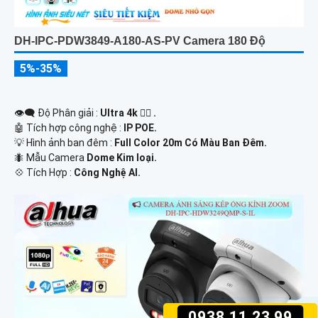
DH-IPC-PDW3849-A180-AS-PV Camera 180 Độ
5%-35%
👁️‍🗨 Độ Phân giải :
Ultra 4k 👍🏾 .
🤖️ Tích hợp công nghệ :
IP POE.
💡 Hình ảnh ban đêm :
Full Color 20m Có Màu Ban Ðêm.
🐜 Mẫu Camera
Dome Kim loại.
️💠 Tích Hợp :
Công Nghệ AI.
0938.11.23.99