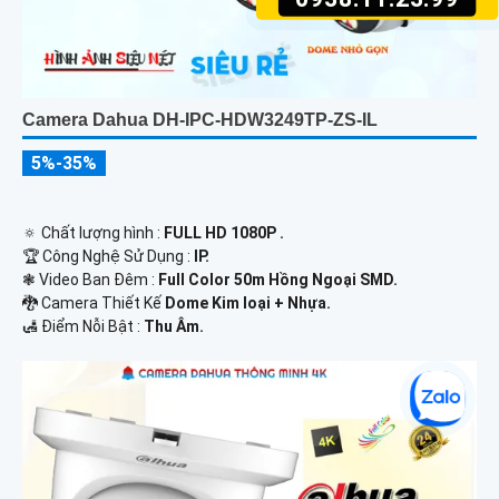
Camera Dahua DH-IPC-HDW3249TP-ZS-IL
5%-35%
🔅 Chất lượng hình :
FULL HD 1080P .
🏆 Công Nghệ Sử Dụng :
IP.
❃ Video Ban Đêm :
Full Color 50m Hồng Ngoại SMD.
🐉️ Camera Thiết Kế
Dome Kim loại + Nhựa.
️🛃 Điểm Nỗi Bật :
Thu Âm.