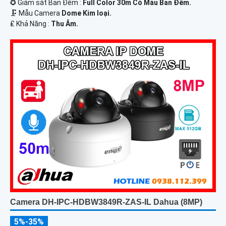
✪ Giám sát Ban Đêm :
Full Color 30m Có Màu Ban Ðêm.
🗜️ Mẫu Camera
Dome Kim loại.
️₤ Khả Năng :
Thu Âm.
Camera DH-IPC-HDBW3849R-ZAS-IL Dahua (8MP)
5%-35%