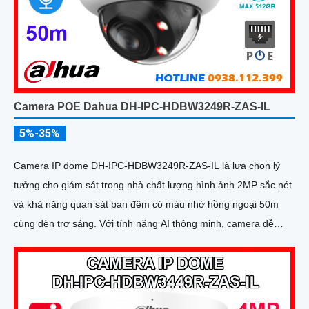
Camera POE Dahua DH-IPC-HDBW3249R-ZAS-IL
5%-35%
Camera IP dome DH-IPC-HDBW3249R-ZAS-IL là lựa chọn lý
tưởng cho giám sát trong nhà chất lượng hình ảnh 2MP sắc nét
và khả năng quan sát ban đêm có màu nhờ hồng ngoại 50m
cùng đèn trợ sáng. Với tính năng AI thông minh, camera dễ
dàng nhận diện chính xác người và phương tiện, hỗ trợ ghi âm
qua micro tích hợp và lưu trữ tối đa 512GB qua khe thẻ nhớ,
camera hỗ trợ PoE lắp đặt dễ dàng