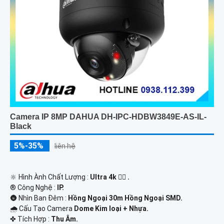
Camera IP 8MP DAHUA DH-IPC-HDBW3849E-AS-IL-
Black
5%-35%
liên hệ
🔆 Hình Ành Chất Lượng :
Ultra 4k 👍🏾 .
®️ Công Nghệ :
IP.
🌚 Nhìn Ban Đêm :
Hồng Ngoại 30m Hồng Ngoại SMD.
🌧️ Cấu Tạo Camera
Dome Kim loại + Nhựa.
️✤ Tích Hợp :
Thu Âm.