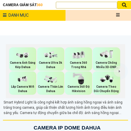
CAMERA GIÁM SÁT
360
DANH MỤC
Camera Ánh Sáng
Camera Ultra 3k
Camera 360
Camera Chống
Kép Dahua
Dahua
Trong Nhà
Nhiễu 3D-DNR
Dahua
Lắp Camera Wifi
Camera Thân Lớn
Camera 360 Độ
Camera Theo
Dahua
Dahua
Hikvision
Dỏi Chuyển Động
Smart Hybrid Light là công nghệ kết hợp ánh sáng hồng ngoại và ánh sáng
trắng trong camera, giúp cải thiện chất lượng hình ảnh trong điều kiện ánh
sáng yếu. Camera tự động chuyển giữa ba chế độ: ánh sáng hồng ngoại
(trắng đen), ánh sáng trắng (có màu ban đêm), và ánh sáng thông minh (có
màu khi phát hiện chuyển động). Với camera Smart Hybrid Light sẽ đảm bảo
CAMERA IP DOME DAHUA
giám sát hiệu quả linh hoạt, cung cấp hình ảnh rõ nét cả ngày và đêm.