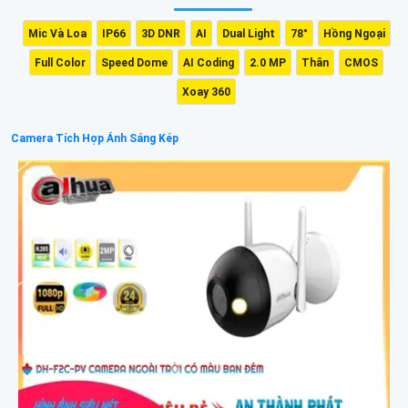
Mic Và Loa
IP66
3D DNR
AI
Dual Light
78°
Hồng Ngoại
Full Color
Speed Dome
AI Coding
2.0 MP
Thân
CMOS
Xoay 360
Camera Tích Hợp Ánh Sáng Kép