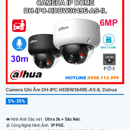
Camera Ghi Âm DH-IPC-HDBW3649E-AS-IL Dahua
5%-35%
👁 Hình Ảnh Sắc nét :
Ultra 3k + Sắc Nét .
🕉️ Công Nghệ Hình Ảnh :
IP POE.