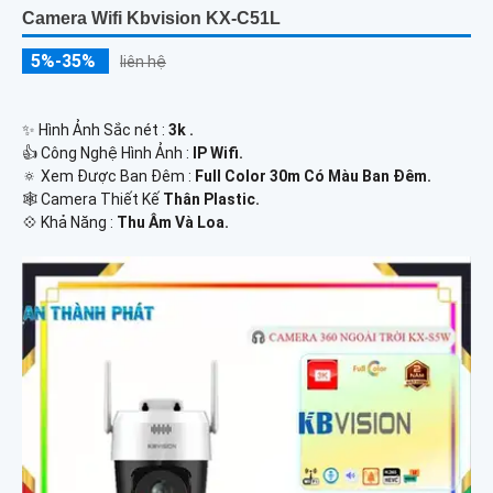
Camera Wifi Kbvision KX-C51L
5%-35%
liên hệ
✨ Hình Ảnh Sắc nét :
3k .
👍 Công Nghệ Hình Ảnh :
IP Wifi.
🔅 Xem Được Ban Đêm :
Full Color 30m Có Màu Ban Ðêm.
🕸️ Camera Thiết Kế
Thân Plastic.
️💠 Khả Năng :
Thu Âm Và Loa.