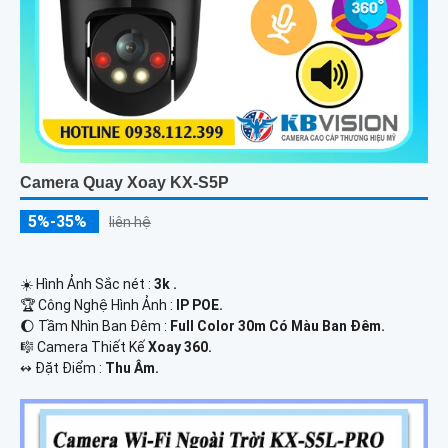
Camera Quay Xoay KX-S5P
5%-35%
liên hệ
☀️ Hình Ảnh Sắc nét :
3k .
🏆 Công Nghệ Hình Ảnh :
IP POE.
🌔 Tầm Nhìn Ban Đêm :
Full Color 30m Có Màu Ban Ðêm.
🎼️ Camera Thiết Kế
Xoay 360.
️↭ Đặt Điểm :
Thu Âm.