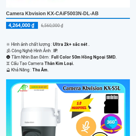
Camera Kbvision KX-CAiF5003N-DL-AB
4,264,000 ₫
6,560,000 ₫
🔆 Hình ảnh chất lượng :
Ultra 2k+ sắc nét .
🕉️ Công Nghệ Hình Ảnh :
IP.
🌚 Tầm Nhìn Ban Đêm :
Full Color 50m Hồng Ngoại SMD.
♊ Cấu Tạo Camera
Thân Kim Loại.
️🔮 Khả Năng :
Thu Âm.