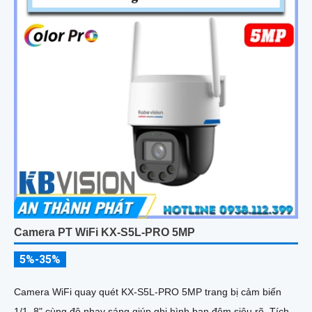
Camera PT WiFi KX-S5L-PRO 5MP
5%-35%
Camera WiFi quay quét KX-S5L-PRO 5MP trang bị cảm biến
1/1. 8" cùng độ nhạy sáng giúp ghi hình ban đêm siêu rõ. Tích