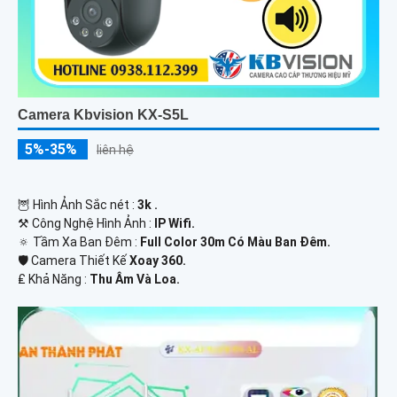
Camera Kbvision KX-S5L
5%-35%
liên hệ
🦉 Hình Ảnh Sắc nét :
3k .
⚒ Công Nghệ Hình Ảnh :
IP Wifi.
🔅 Tầm Xa Ban Đêm :
Full Color 30m Có Màu Ban Ðêm.
🛡 Camera Thiết Kế
Xoay 360.
️₤ Khả Năng :
Thu Âm Và Loa.