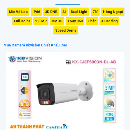
Mic Và Loa
IP66
3D DNR
AI
Dual Light
78°
Hồng Ngoại
Full Color
2.0 MP
CMOS
Xoay 360
Thân
AI Coding
Speed Dome
Mua Camera Kbvision Chiết Khấu Cao