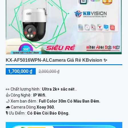
KX-AF5016WPN-ALCamera Giá Rẻ KBvision ✨
1,700,000 ₫
2,000,000 ₫
️👀 Chất lượng hình :
Ultra 2k+ sắc nét .
👍 Công Nghệ :
IP Wifi.
🌙 Xem ban đêm :
Full Color 30m Có Màu Ban Đêm.
🌧️ Camera Dòng
Xoay 360.
️🎙 Ưu Điểm :
Có Đèn Còi Báo Động.