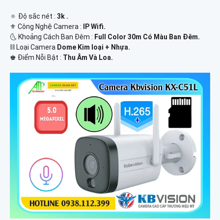
🔅 Độ sắc nét :
3k .
⚜️ Công Nghệ Camera :
IP Wifi.
🌜 Khoảng Cách Ban Đêm :
Full Color 30m Có Màu Ban Ðêm.
⛓ Loại Camera
Dome Kim loại + Nhựa.
️♚ Điểm Nỗi Bật :
Thu Âm Và Loa.