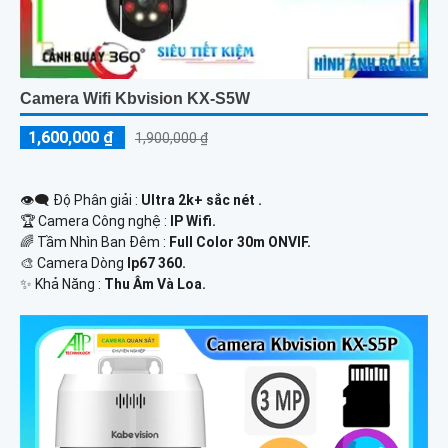
Camera Wifi Kbvision KX-S5W
1,600,000 ₫
1,900,000 ₫
👁️‍🗨 Độ Phân giải :
Ultra 2k+ sắc nét .
🏆 Camera Công nghệ :
IP Wifi.
🌈 Tầm Nhìn Ban Đêm :
Full Color 30m ONVIF.
🎨 Camera Dòng
Ip67 360.
️✨ Khả Năng :
Thu Âm Và Loa.