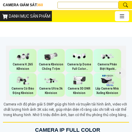
CAMERA GIÁM SÁT
360
DANH MỤC SẢN PHẨM
Camera H.265
Camera Kbvision
Camera Ip Dome
Camera Phân
KBvision
Chống Trộm
Full Color
Biệt Người
Kbvision
Kbvision
Camera Có Báo
Camera Ultra 3k
Camera 3D DNR
Lắp Camera Nhà
Động Kbvision
Kbvision
Kbvision
Xưởng Kbvision
Camera với độ phân giải 5.0MP giúp ghi hình và truyền tải hình ảnh, video với
chất lượng hình ảnh 3K sắc nét, giúp nhận diện rõ ràng các chi tiết và vật thể
trong khung hình. Nhờ 5 triệu điểm ảnh, bạn có thể thu phóng thủ công bằng
tay nhưng hình ảnh vẫn giữ được độ nét nhất định.
CAMERA IP FULL COLOR