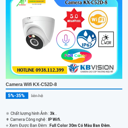
Camera Wifi KX-C52D-8
5%-35%
liên hệ
🔆 Chất lượng hình Ảnh :
3k .
⚜️ Camera Công nghệ :
IP Wifi.
⭐ Xem Được Ban Đêm :
Full Color 30m Có Màu Ban Ðêm.