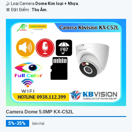
🤹 Loại Camera
Dome Kim loại + Nhựa.
️⌘ Đặt Điểm :
Thu Âm.
Camera Dome 5.0MP KX-C52L
5%-35%
liên hệ