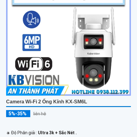
Camera Wi-Fi 2 Ống Kính KX-SM6L
5%-35%
liên hệ
☀️ Độ Phân giải :
Ultra 3k + Sắc Nét .