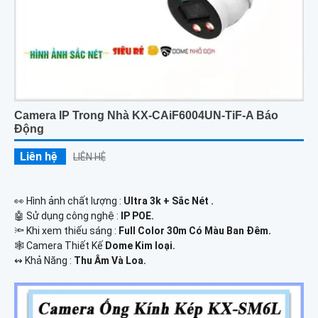
Camera IP Trong Nhà KX-CAiF6004UN-TiF-A Báo
Động
Liên hệ
LIÊN HỆ
️👀 Hình ảnh chất lượng :
Ultra 3k + Sắc Nét .
🤖️ Sử dụng công nghệ :
IP POE.
🔦 Khi xem thiếu sáng :
Full Color 30m Có Màu Ban Ðêm.
🕸️ Camera Thiết Kế
Dome Kim loại.
️↭ Khả Năng :
Thu Âm Và Loa.