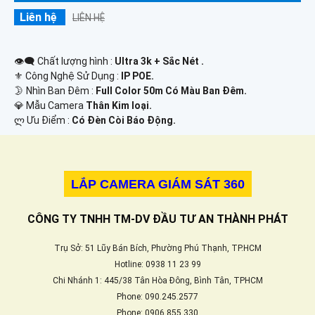
Liên hệ
LIÊN HỆ
👁️‍🗨 Chất lượng hình :
Ultra 3k + Sắc Nét .
⚜️ Công Nghệ Sử Dụng :
IP POE.
🌛 Nhìn Ban Đêm :
Full Color 50m Có Màu Ban Ðêm.
💎 Mẫu Camera
Thân Kim loại.
️ლ Ưu Điểm :
Có Ðèn Còi Báo Động.
LẮP CAMERA GIÁM SÁT 360
CÔNG TY TNHH TM-DV ĐẦU TƯ AN THÀNH PHÁT
Trụ Sở: 51 Lũy Bán Bích, Phường Phú Thạnh, TP.HCM
Hotline: 0938 11 23 99
Chi Nhánh 1: 445/38 Tân Hòa Đông, Bình Tân, TPHCM
Phone: 090.245.2577
Phone: 0906.855.330