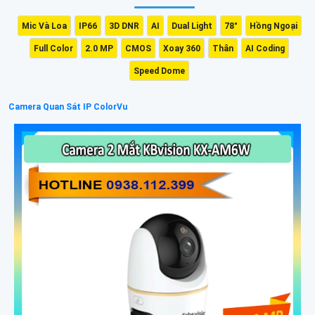
Mic Và Loa
IP66
3D DNR
AI
Dual Light
78°
Hồng Ngoại
Full Color
2.0 MP
CMOS
Xoay 360
Thân
AI Coding
Speed Dome
Camera Quan Sát IP ColorVu