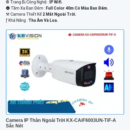
®️ Trang Bị Công Nghệ :
IP Wifi.
🌚 Tầm Xa Ban Đêm :
Full Color 40m Có Màu Ban Ðêm.
⚒ Camera Thiết Kế
2 Mắt Ngoài Trời.
️ƒ Khả Năng :
Thu Âm Và Loa.
Camera IP Thân Ngoài Trời KX-CAiF6003UN-TiF-A
Sắc Nét