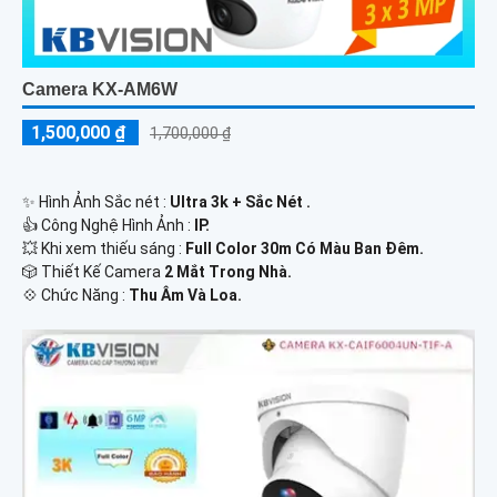
Camera KX-AM6W
1,500,000 ₫
1,700,000 ₫
✨ Hình Ảnh Sắc nét :
Ultra 3k + Sắc Nét .
👍 Công Nghệ Hình Ảnh :
IP.
💥 Khi xem thiếu sáng :
Full Color 30m Có Màu Ban Ðêm.
🎲 Thiết Kế Camera
2 Mắt Trong Nhà.
️💠 Chức Năng :
Thu Âm Và Loa.