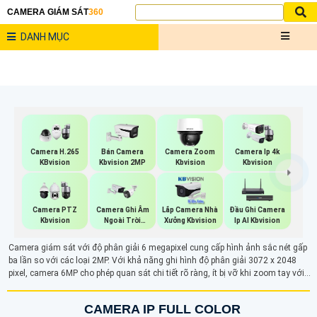
CAMERA GIÁM SÁT
360
DANH MỤC
Camera H.265
Bán Camera
Camera Zoom
Camera Ip 4k
KBvision
Kbvision 2MP
Kbvision
Kbvision
Camera PTZ
Camera Ghi Âm
Lắp Camera Nhà
Đầu Ghi Camera
Kbvision
Ngoài Trời
Xưởng Kbvision
Ip AI Kbvision
Kbvision
Camera giám sát với độ phân giải 6 megapixel cung cấp hình ảnh sắc nét gấp
ba lần so với các loại 2MP. Với khả năng ghi hình độ phân giải 3072 x 2048
pixel, camera 6MP cho phép quan sát chi tiết rõ ràng, ít bị vỡ khi zoom tay với 6
triệu điểm ảnh.
CAMERA IP FULL COLOR