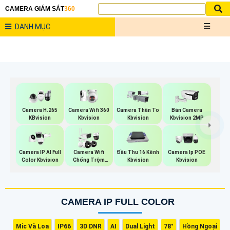
CAMERA GIÁM SÁT
360
DANH MỤC
Camera Wifi 360
Camera H.265
Camera Thân To
Bán Camera
Kbvision
KBvision
Kbvision
Kbvision 2MP
Camera IP AI Full
Camera Wifi
Đầu Thu 16 Kênh
Camera Ip POE
Color Kbvision
Chống Trộm
Kbvision
Kbvision
Kbvision
CAMERA IP FULL COLOR
Mic Và Loa
IP66
3D DNR
AI
Dual Light
78°
Hồng Ngoại