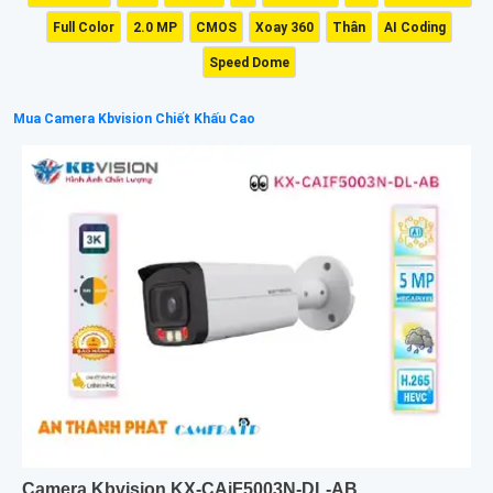
Full Color
2.0 MP
CMOS
Xoay 360
Thân
AI Coding
Speed Dome
Mua Camera Kbvision Chiết Khấu Cao
Camera Kbvision KX-CAiF5003N-DL-AB