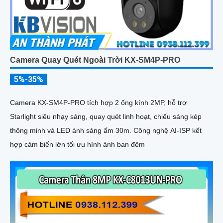
Camera Quay Quét Ngoài Trời KX-SM4P-PRO
5%-35%
Camera KX-SM4P-PRO tích hợp 2 ống kính 2MP, hỗ trợ
Starlight siêu nhạy sáng, quay quét linh hoạt, chiếu sáng kép
thông minh và LED ánh sáng ấm 30m. Công nghệ AI-ISP kết
hợp cảm biến lớn tối ưu hình ảnh ban đêm