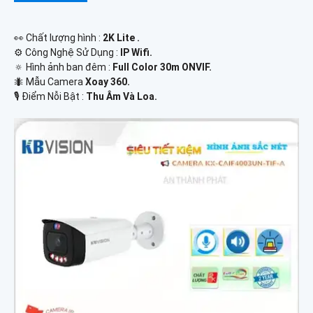
️👀 Chất lượng hình :
2K Lite .
⚙ Công Nghệ Sử Dụng :
IP Wifi.
🔅 Hình ảnh ban đêm :
Full Color 30m ONVIF.
🐜 Mẫu Camera
Xoay 360.
️🎙 Điểm Nỗi Bật :
Thu Âm Và Loa.