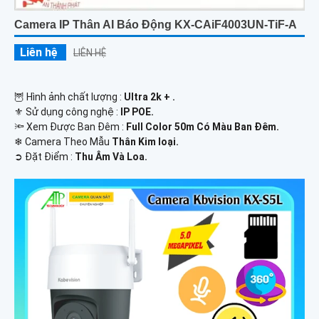
Camera IP Thân AI Báo Động KX-CAiF4003UN-TiF-A
Liên hệ
LIÊN HỆ
🦉 Hình ảnh chất lượng :
Ultra 2k + .
⚜️ Sử dụng công nghệ :
IP POE.
🔦 Xem Được Ban Đêm :
Full Color 50m Có Màu Ban Ðêm.
❄ Camera Theo Mẫu
Thân Kim loại.
️➲ Đặt Điểm :
Thu Âm Và Loa.