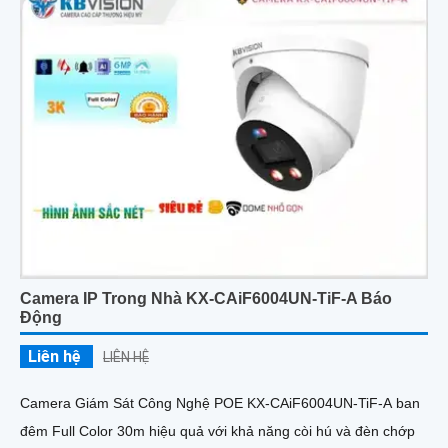
điều kiện ánh sáng phức tạp như ngược sáng mạnh hay thiếu
sáng
Camera IP Trong Nhà KX-CAiF6004UN-TiF-A Báo
Động
Liên hệ
LIÊN HỆ
Camera Giám Sát Công Nghệ POE KX-CAiF6004UN-TiF-A ban
đêm Full Color 30m hiệu quả với khả năng còi hú và đèn chớp