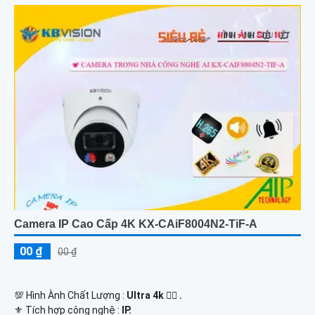
Camera IP Cao Cấp 4K KX-CAiF8004N2-TiF-A
00 ₫
00 ₫
💯 Hình Ành Chất Lượng :
Ultra 4k 👍🏾 .
⚜️ Tích hợp công nghệ :
IP.