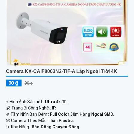
Camera KX-CAiF8003N2-TiF-A Lắp Ngoài Trời 4K
00 ₫
00 ₫
️⚡ Hình Ảnh Sắc nét :
Ultra 4k 👍🏾 .
🕉️ Trang Bị Công Nghệ :
IP.
❈ Tầm Nhìn Ban Đêm :
Full Color 30m Hồng Ngoại SMD.
🕸️ Camera Theo Mẫu
Thân Plastic.
️🆑 Khả Năng :
Báo Động Chuyển Động.