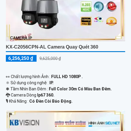
KX-C2056CPN-AL Camera Quay Quét 360
6,256,250 ₫
9,625,000 ₫
️👀 Chất lượng hình Ảnh :
FULL HD 1080P .
⚛️ Sử dụng công nghệ :
IP.
❃ Tầm Nhìn Ban Đêm :
Full Color 30m Có Màu Ban Ðêm.
🐉️ Camera Dòng
Ip67 360.
️🎙 Khả Năng :
Có Ðèn Còi Báo Động.