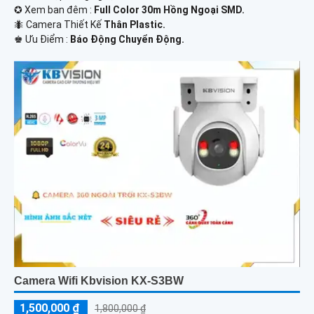
✪ Xem ban đêm :
Full Color 30m Hồng Ngoại SMD.
🐜 Camera Thiết Kế
Thân Plastic.
️♚ Ưu Điểm :
Báo Động Chuyển Động.
Camera Wifi Kbvision KX-S3BW
1,500,000 ₫
1,800,000 ₫