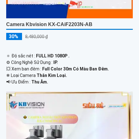
Camera Kbvision KX-CAiF2203N-AB
30%
8,480,000 ₫
🔅 Độ sắc nét :
FULL HD 1080P .
⚙ Công Nghệ Sử Dụng :
IP.
💥 Xem ban đêm :
Full Color 30m Có Màu Ban Đêm.
❄ Loại Camera
Thân Kim Loại.
️📢 Ưu Điểm :
Thu Âm.