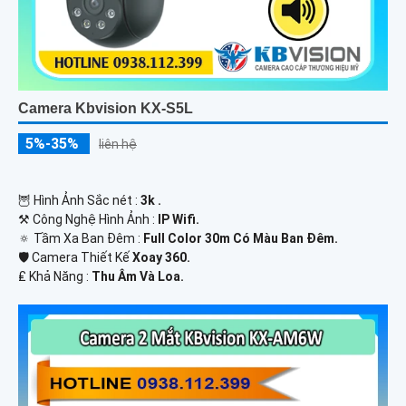
Camera Kbvision KX-S5L
5%-35%
liên hệ
🦉 Hình Ảnh Sắc nét :
3k .
⚒ Công Nghệ Hình Ảnh :
IP Wifi.
🔅 Tầm Xa Ban Đêm :
Full Color 30m Có Màu Ban Ðêm.
🛡 Camera Thiết Kế
Xoay 360.
️₤ Khả Năng :
Thu Âm Và Loa.