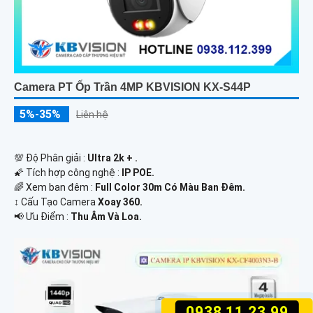
Camera PT Ốp Trần 4MP KBVISION KX-S44P
5%-35%
Liên hệ
💯 Độ Phân giải :
Ultra 2k + .
🌠 Tích hợp công nghệ :
IP POE.
🌈 Xem ban đêm :
Full Color 30m Có Màu Ban Ðêm.
↕️ Cấu Tạo Camera
Xoay 360.
️📢 Ưu Điểm :
Thu Âm Và Loa.
0938.11.23.99