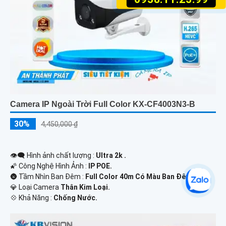
Camera IP Ngoài Trời Full Color KX-CF4003N3-B
30%
4,450,000 ₫
👁️‍🗨 Hình ảnh chất lượng :
Ultra 2k .
🌠 Công Nghệ Hình Ảnh :
IP POE.
🌚 Tầm Nhìn Ban Đêm :
Full Color 40m Có Màu Ban Đêm.
💎 Loại Camera
Thân Kim Loại.
️💠 Khả Năng :
Chống Nước.