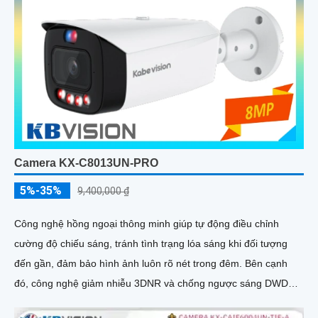
Camera KX-C8013UN-PRO
5%-35%
9,400,000 ₫
Công nghệ hồng ngoại thông minh giúp tự động điều chỉnh
cường độ chiếu sáng, tránh tình trạng lóa sáng khi đối tượng
đến gần, đảm bảo hình ảnh luôn rõ nét trong đêm. Bên cạnh
đó, công nghệ giảm nhiễu 3DNR và chống ngược sáng DWDR
giúp camera tái tạo màu sắc chính xác và rõ ràng trong mọi