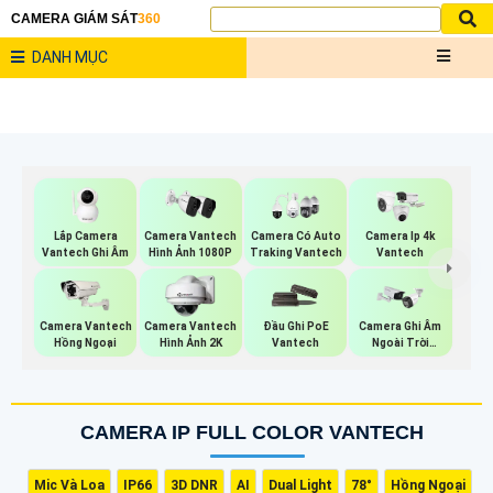
CAMERA GIÁM SÁT
360
DANH MỤC
Lắp Camera
Camera Vantech
Camera Có Auto
Camera Ip 4k
Vantech Ghi Âm
Hình Ảnh 1080P
Traking Vantech
Vantech
Camera Vantech
Camera Vantech
Đầu Ghi PoE
Camera Ghi Âm
Hồng Ngoại
Hình Ảnh 2K
Vantech
Ngoài Trời
Kbvision
CAMERA IP FULL COLOR VANTECH
Mic Và Loa
IP66
3D DNR
AI
Dual Light
78°
Hồng Ngoại