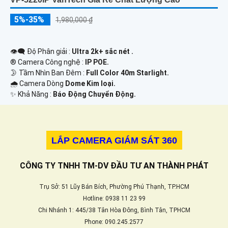
5%-35%
1,980,000 ₫
👁️‍🗨 Độ Phân giải :
Ultra 2k+ sắc nét .
®️ Camera Công nghệ :
IP POE.
🌛 Tầm Nhìn Ban Đêm :
Full Color 40m Starlight.
🌧️ Camera Dòng
Dome Kim loại.
️✨ Khả Năng :
Báo Động Chuyển Động.
LẮP CAMERA GIÁM SÁT 360
CÔNG TY TNHH TM-DV ĐẦU TƯ AN THÀNH PHÁT
Trụ Sở: 51 Lũy Bán Bích, Phường Phú Thạnh, TP.HCM
Hotline: 0938 11 23 99
Chi Nhánh 1: 445/38 Tân Hòa Đông, Bình Tân, TPHCM
Phone: 090.245.2577