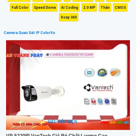
Full Color
Speed Dome
AI Coding
2.0 MP
Thân
CMOS
Xoay 360
Camera Quan Sát IP ColorVu
VP-5220IP VanTech Giá Rẻ Chất Lượng Cao