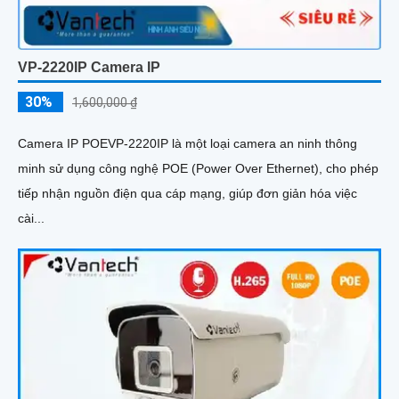
VP-2220IP Camera IP
30%
1,600,000 ₫
Camera IP POEVP-2220IP là một loại camera an ninh thông
minh sử dụng công nghệ POE (Power Over Ethernet), cho phép
tiếp nhận nguồn điện qua cáp mạng, giúp đơn giản hóa việc
cài...