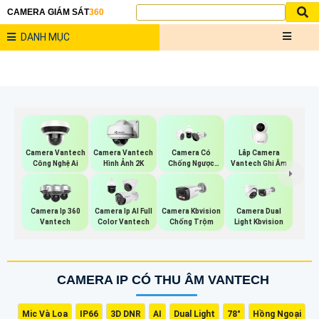
CAMERA GIÁM SÁT
360
DANH MỤC
Lắp Camera
Camera Vantech
Camera Vantech
Camera Có
Vantech Ghi Âm
Công Nghệ Ai
Hình Ảnh 2K
Chống Ngược
Sáng Vantech
Camera Ip 360
Camera Ip AI Full
Camera Kbvision
Camera Dual
Vantech
Color Vantech
Chống Trộm
Light Kbvision
CAMERA IP CÓ THU ÂM VANTECH
Mic Và Loa
IP66
3D DNR
AI
Dual Light
78°
Hồng Ngoại