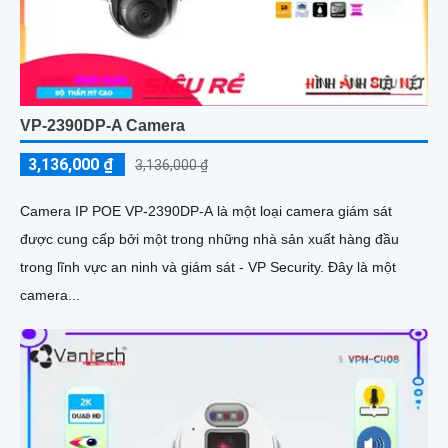
VP-2390DP-A Camera
3,136,000 ₫
3,136,000 ₫
Camera IP POE VP-2390DP-A là một loại camera giám sát
được cung cấp bởi một trong những nhà sản xuất hàng đầu
trong lĩnh vực an ninh và giám sát - VP Security. Đây là một
camera...