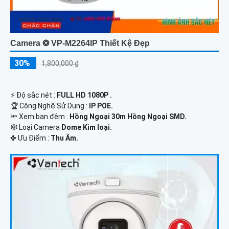
Camera ❂ VP-M2264IP Thiết Kệ Đẹp
30%
1,800,000 ₫
️⚡ Độ sắc nét :
FULL HD 1080P .
🏆 Công Nghệ Sử Dụng :
IP POE.
🔦 Xem ban đêm :
Hồng Ngoại 30m Hồng Ngoại SMD.
🕸️ Loại Camera
Dome Kim loại.
️✤ Ưu Điểm :
Thu Âm.