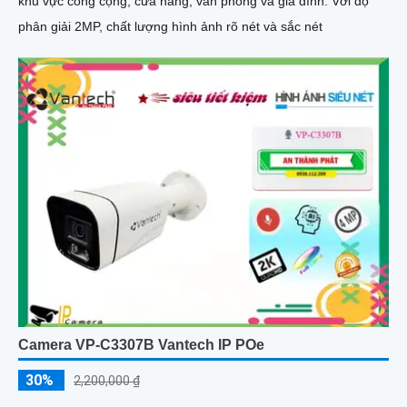
khu vực công cộng, cửa hàng, văn phòng và gia đình. Với độ
phân giải 2MP, chất lượng hình ảnh rõ nét và sắc nét
Camera VP-C3307B Vantech IP POe
30%
2,200,000 ₫