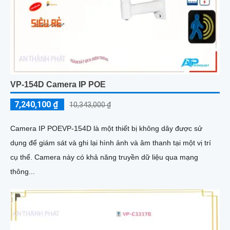
VP-154D Camera IP POE
7,240,100 ₫
10,343,000 ₫
Camera IP POEVP-154D là một thiết bị không dây được sử
dụng để giám sát và ghi lại hình ảnh và âm thanh tại một vị trí
cụ thể. Camera này có khả năng truyền dữ liệu qua mạng
thông...