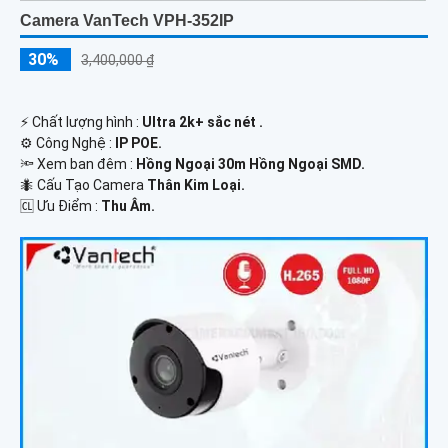
Camera VanTech VPH-352IP
30%
3,400,000 ₫
️⚡ Chất lượng hình :
Ultra 2k+ sắc nét .
⚙ Công Nghệ :
IP POE.
🔦 Xem ban đêm :
Hồng Ngoại 30m Hồng Ngoại SMD.
🐜 Cấu Tạo Camera
Thân Kim Loại.
️🆑 Ưu Điểm :
Thu Âm.