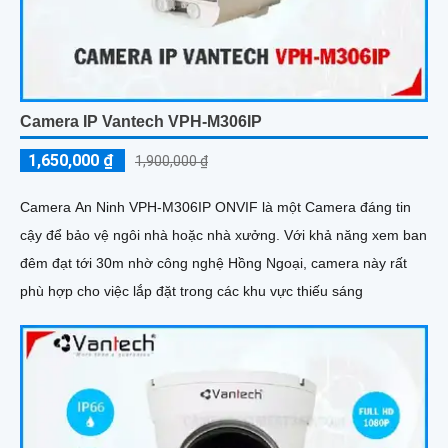
Camera IP Vantech VPH-M306IP
1,650,000 ₫
1,900,000 ₫
Camera An Ninh VPH-M306IP ONVIF là một Camera đáng tin
cậy để bảo vệ ngôi nhà hoặc nhà xưởng. Với khả năng xem ban
đêm đạt tới 30m nhờ công nghệ Hồng Ngoại, camera này rất
phù hợp cho việc lắp đặt trong các khu vực thiếu sáng