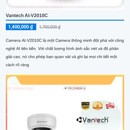
Vantech AI-V2010C
1,400,000 ₫
1,700,000 ₫
Camera AI-V2010C là một Camera thông minh đột phá với công
nghệ AI tiên tiến. Với chất lượng hình ảnh sắc nét và độ phân
giải cao, nó cho phép bạn quan sát và ghi lại mọi chi tiết một
cách rõ ràng