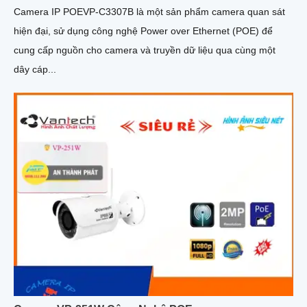
Camera IP POEVP-C3307B là một sản phẩm camera quan sát
hiện đại, sử dụng công nghệ Power over Ethernet (POE) để
cung cấp nguồn cho camera và truyền dữ liệu qua cùng một
dây cáp...