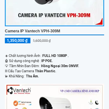
Camera IP Vantech VPH-309M
1,350,000 ₫
1,600,000 ₫
☀️ Chất lượng hình Ảnh :
FULL HD 1080P .
🤖️ Sử dụng công nghệ :
IP POE.
💡 Tầm Nhìn Ban Đêm :
Hồng Ngoại 30m ONVIF.
⛓ Cấu Tạo Camera
Thân Plastic.
️💫 Khả Năng :
Thu Âm.