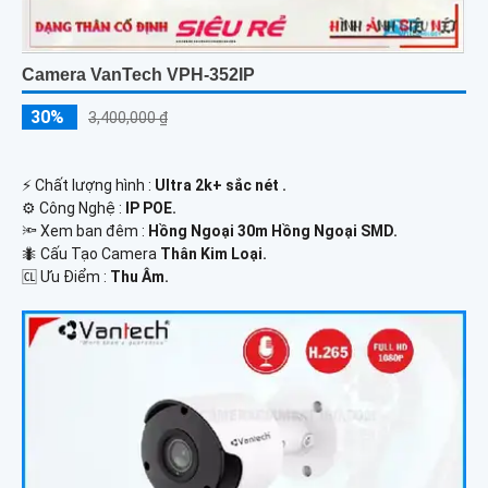
Camera VanTech VPH-352IP
30%
3,400,000 ₫
️⚡ Chất lượng hình :
Ultra 2k+ sắc nét .
⚙ Công Nghệ :
IP POE.
🔦 Xem ban đêm :
Hồng Ngoại 30m Hồng Ngoại SMD.
🐜 Cấu Tạo Camera
Thân Kim Loại.
️🆑 Ưu Điểm :
Thu Âm.