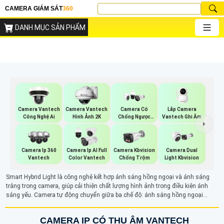
CAMERA GIÁM SÁT
360
DANH MỤC SẢN PHẨM
Lắp Camera
Camera Vantech
Camera Vantech
Camera Có
Vantech Ghi Âm
Công Nghệ Ai
Hình Ảnh 2K
Chống Ngược
Sáng Vantech
Camera Ip 360
Camera Ip AI Full
Camera Kbvision
Camera Dual
Vantech
Color Vantech
Chống Trộm
Light Kbvision
Smart Hybrid Light là công nghệ kết hợp ánh sáng hồng ngoại và ánh sáng
trắng trong camera, giúp cải thiện chất lượng hình ảnh trong điều kiện ánh
sáng yếu. Camera tự động chuyển giữa ba chế độ: ánh sáng hồng ngoại
(trắng đen), ánh sáng trắng (có màu ban đêm), và ánh sáng thông minh (có
màu khi phát hiện chuyển động). Với camera Smart Hybrid Light sẽ đảm bảo
CAMERA IP CÓ THU ÂM VANTECH
giám sát hiệu quả linh hoạt, cung cấp hình ảnh rõ nét cả ngày và đêm.