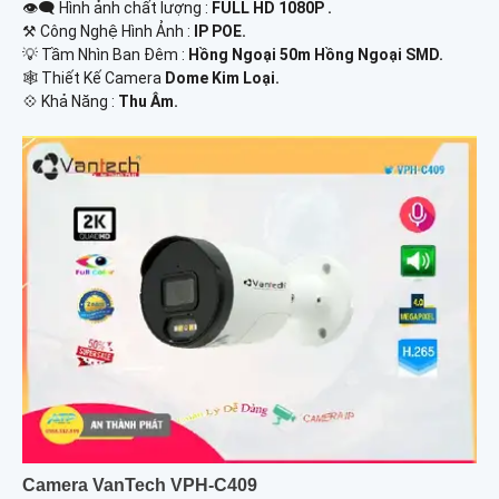
👁️‍🗨 Hình ảnh chất lượng :
FULL HD 1080P .
⚒ Công Nghệ Hình Ảnh :
IP POE.
💡 Tầm Nhìn Ban Đêm :
Hồng Ngoại 50m Hồng Ngoại SMD.
🕸️ Thiết Kế Camera
Dome Kim Loại.
️💠 Khả Năng :
Thu Âm.
Camera VanTech VPH-C409