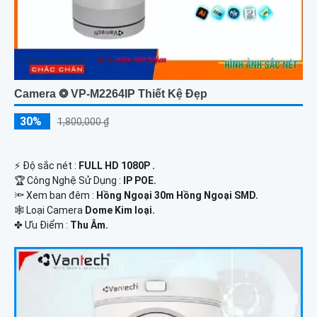
Camera ❂ VP-M2264IP Thiết Kệ Đẹp
30%
1,800,000 ₫
️⚡ Độ sắc nét :
FULL HD 1080P .
🏆 Công Nghệ Sử Dụng :
IP POE.
🔦 Xem ban đêm :
Hồng Ngoại 30m Hồng Ngoại SMD.
🕸️ Loại Camera
Dome Kim loại.
️✤ Ưu Điểm :
Thu Âm.