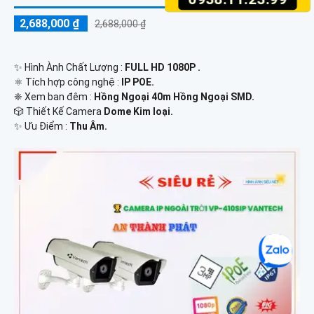
2,688,000 ₫
2,688,000 ₫
✨ Hình Ành Chất Lượng :
FULL HD 1080P .
⚛️ Tích hợp công nghệ :
IP POE.
❈ Xem ban đêm :
Hồng Ngoại 40m Hồng Ngoại SMD.
🎲 Thiết Kế Camera
Dome Kim loại.
️✨ Ưu Điểm :
Thu Âm.