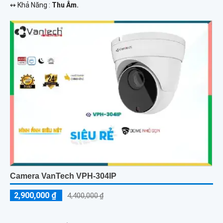
️↭ Khả Năng :
Thu Âm.
Camera VanTech VPH-304IP
2,900,000 ₫
4,400,000 ₫