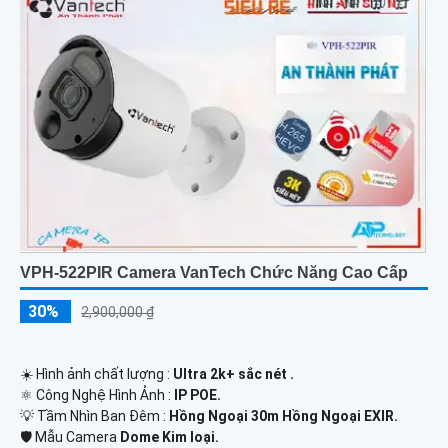
VPH-522PIR Camera VanTech Chức Năng Cao Cấp
30%
2,900,000 ₫
☀️ Hình ảnh chất lượng :
Ultra 2k+ sắc nét .
⚛️ Công Nghệ Hình Ảnh :
IP POE.
💡 Tầm Nhìn Ban Đêm :
Hồng Ngoại 30m Hồng Ngoại EXIR.
🛡 Mẫu Camera
Dome Kim loại.