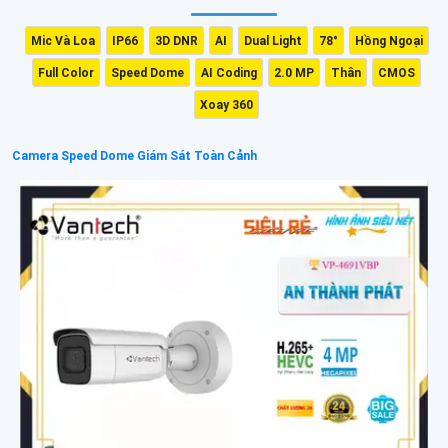
Mic Và Loa
IP66
3D DNR
AI
Dual Light
78°
Hồng Ngoại
Full Color
Speed Dome
AI Coding
2.0 MP
Thân
CMOS
Xoay 360
Camera Speed Dome Giám Sát Toàn Cảnh