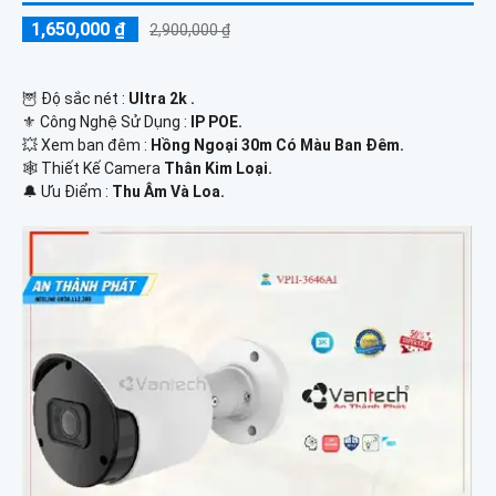
1,650,000 ₫
2,900,000 ₫
🦉 Độ sắc nét :
Ultra 2k .
⚜️ Công Nghệ Sử Dụng :
IP POE.
💥 Xem ban đêm :
Hồng Ngoại 30m Có Màu Ban Đêm.
🕸️ Thiết Kế Camera
Thân Kim Loại.
️🔔 Ưu Điểm :
Thu Âm Và Loa.