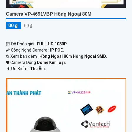
Camera VP-4691VBP Hồng Ngoại 80M
00 ₫
00 ₫
🦉 Độ Phân giải :
FULL HD 1080P .
🌠 Công Nghệ Camera :
IP POE.
❂ Xem ban đêm :
Hồng Ngoại 80m Hồng Ngoại SMD.
🛡 Camera Dòng
Dome Kim loại.
️🔈 Ưu Điểm :
Thu Âm.