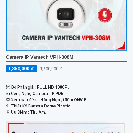
Camera IP Vantech VPH-308M
1,350,000 ₫
1,600,000 ₫
🦉 Độ Phân giải :
FULL HD 1080P .
👍 Công Nghệ Camera :
IP POE.
💥 Xem ban đêm :
Hồng Ngoại 30m ONVIF.
🔩 Thiết Kế Camera
Dome Plastic.
️👮 Ưu Điểm :
Thu Âm.