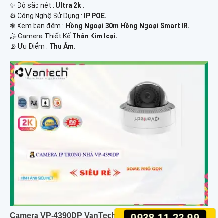
✨ Độ sắc nét :
Ultra 2k .
⚙ Công Nghệ Sử Dụng :
IP POE.
❃ Xem ban đêm :
Hồng Ngoại 30m Hồng Ngoại Smart IR.
🤹 Camera Thiết Kế
Thân Kim loại.
️📡 Ưu Điểm :
Thu Âm.
Camera VP-4390DP VanTech
0938.11.23.99