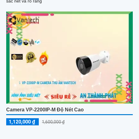
sắc nét và rõ ràng
Camera VP-2200IP-M Độ Nét Cao
1,120,000 ₫
1,600,000 ₫