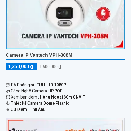
Camera IP Vantech VPH-308M
1,350,000 ₫
1,600,000 ₫
🦉 Độ Phân giải :
FULL HD 1080P .
👍 Công Nghệ Camera :
IP POE.
💥 Xem ban đêm :
Hồng Ngoại 30m ONVIF.
🔩 Thiết Kế Camera
Dome Plastic.
️👮 Ưu Điểm :
Thu Âm.