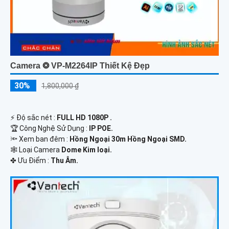
Camera ❂ VP-M2264IP Thiết Kệ Đẹp
30%
1,800,000 ₫
️⚡ Độ sắc nét :
FULL HD 1080P .
🏆 Công Nghệ Sử Dụng :
IP POE.
🔦 Xem ban đêm :
Hồng Ngoại 30m Hồng Ngoại SMD.
🕸️ Loại Camera
Dome Kim loại.
️✤ Ưu Điểm :
Thu Âm.