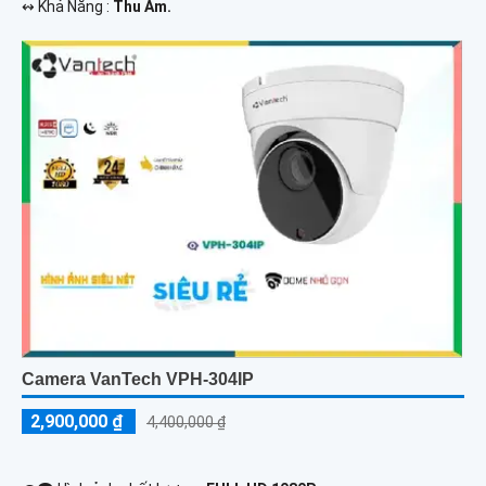
️↭ Khả Năng :
Thu Âm.
Camera VanTech VPH-304IP
2,900,000 ₫
4,400,000 ₫