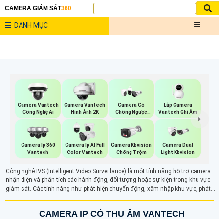
CAMERA GIÁM SÁT
360
DANH MỤC
Lắp Camera
Camera Vantech
Camera Vantech
Camera Có
Vantech Ghi Âm
Công Nghệ Ai
Hình Ảnh 2K
Chống Ngược
Sáng Vantech
Camera Ip 360
Camera Ip AI Full
Camera Kbvision
Camera Dual
Vantech
Color Vantech
Chống Trộm
Light Kbvision
Công nghệ IVS (Intelligent Video Surveillance) là một tính năng hỗ trợ camera
nhận diện và phân tích các hành động, đối tượng hoặc sự kiện trong khu vực
giám sát. Các tính năng như phát hiện chuyển động, xâm nhập khu vực, phát
hiện đối tượng bỏ rơi hay mất tích giúp nâng cao hiệu quả bảo vệ an ninh. IVS
tự động cảnh báo khi có sự cố, tối ưu hóa việc giám sát và quản lý an ninh
CAMERA IP CÓ THU ÂM VANTECH
trong các tình huống khác nhau.