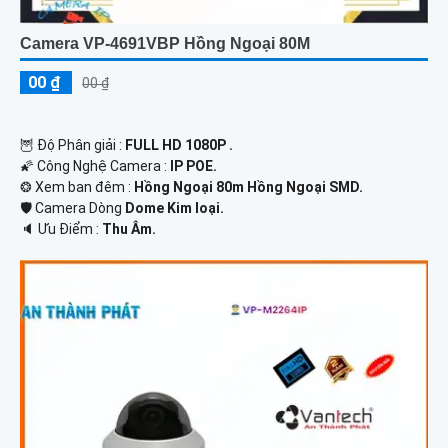
Camera VP-4691VBP Hồng Ngoại 80M
00 ₫
00 ₫
🦉 Độ Phân giải :
FULL HD 1080P .
🌠 Công Nghệ Camera :
IP POE.
❂ Xem ban đêm :
Hồng Ngoại 80m Hồng Ngoại SMD.
🛡 Camera Dòng
Dome Kim loại.
️🔈 Ưu Điểm :
Thu Âm.