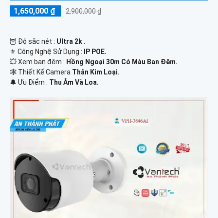
1,650,000 ₫
2,900,000 ₫
🦉 Độ sắc nét :
Ultra 2k .
⚜️ Công Nghệ Sử Dụng :
IP POE.
💥 Xem ban đêm :
Hồng Ngoại 30m Có Màu Ban Đêm.
🕸️ Thiết Kế Camera
Thân Kim Loại.
️🔔 Ưu Điểm :
Thu Âm Và Loa.