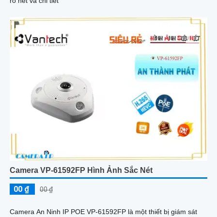
rõ nét và chi tiết
Camera VP-61592FP Hình Ảnh Sắc Nét
00 ₫
00 ₫
Camera An Ninh IP POE VP-61592FP là một thiết bị giám sát