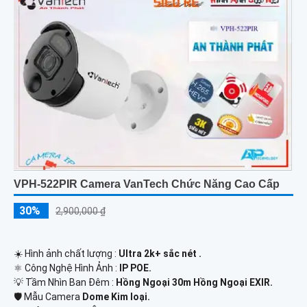
VPH-522PIR Camera VanTech Chức Năng Cao Cấp
30%
2,900,000 ₫
☀️ Hình ảnh chất lượng :
Ultra 2k+ sắc nét .
⚛️ Công Nghệ Hình Ảnh :
IP POE.
💡 Tầm Nhìn Ban Đêm :
Hồng Ngoại 30m Hồng Ngoại EXIR.
🛡 Mẫu Camera
Dome Kim loại.