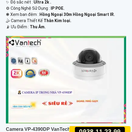
✨ Độ sắc nét :
Ultra 2k .
⚙ Công Nghệ Sử Dụng :
IP POE.
❃ Xem ban đêm :
Hồng Ngoại 30m Hồng Ngoại Smart IR.
🤹 Camera Thiết Kế
Thân Kim loại.
️📡 Ưu Điểm :
Thu Âm.
Camera VP-4390DP VanTech
0938.11.23.99