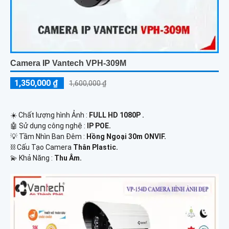
Camera IP Vantech VPH-309M
1,350,000 ₫
1,600,000 ₫
☀️ Chất lượng hình Ảnh :
FULL HD 1080P .
🤖️ Sử dụng công nghệ :
IP POE.
💡 Tầm Nhìn Ban Đêm :
Hồng Ngoại 30m ONVIF.
⛓ Cấu Tạo Camera
Thân Plastic.
️💫 Khả Năng :
Thu Âm.