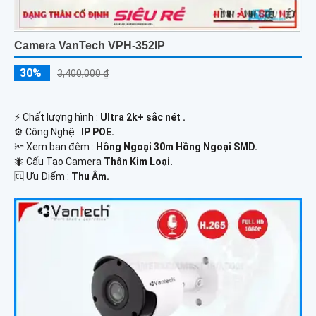
Camera VanTech VPH-352IP
30%
3,400,000 ₫
️⚡ Chất lượng hình :
Ultra 2k+ sắc nét .
⚙ Công Nghệ :
IP POE.
🔦 Xem ban đêm :
Hồng Ngoại 30m Hồng Ngoại SMD.
🐜 Cấu Tạo Camera
Thân Kim Loại.
️🆑 Ưu Điểm :
Thu Âm.