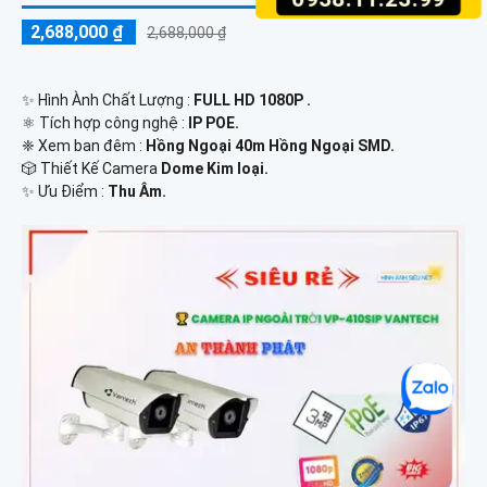
2,688,000 ₫
2,688,000 ₫
✨ Hình Ành Chất Lượng :
FULL HD 1080P .
⚛️ Tích hợp công nghệ :
IP POE.
❈ Xem ban đêm :
Hồng Ngoại 40m Hồng Ngoại SMD.
🎲 Thiết Kế Camera
Dome Kim loại.
️✨ Ưu Điểm :
Thu Âm.