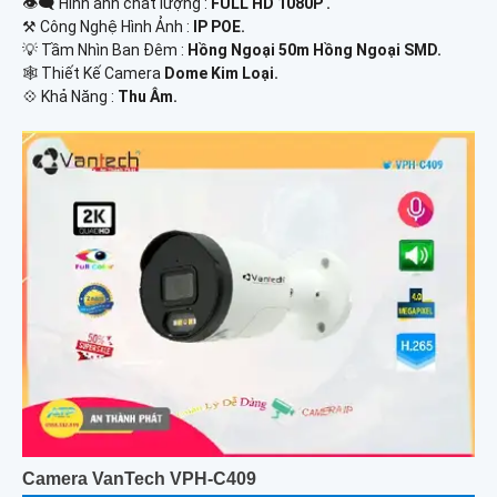
👁️‍🗨 Hình ảnh chất lượng :
FULL HD 1080P .
⚒ Công Nghệ Hình Ảnh :
IP POE.
💡 Tầm Nhìn Ban Đêm :
Hồng Ngoại 50m Hồng Ngoại SMD.
🕸️ Thiết Kế Camera
Dome Kim Loại.
️💠 Khả Năng :
Thu Âm.
Camera VanTech VPH-C409