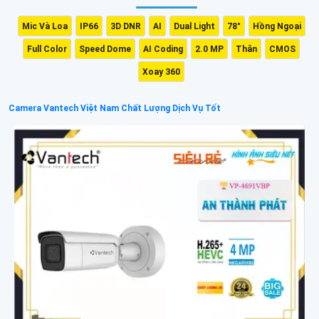
Mic Và Loa
IP66
3D DNR
AI
Dual Light
78°
Hồng Ngoại
Full Color
Speed Dome
AI Coding
2.0 MP
Thân
CMOS
Xoay 360
Camera Vantech Việt Nam Chất Lượng Dịch Vụ Tốt