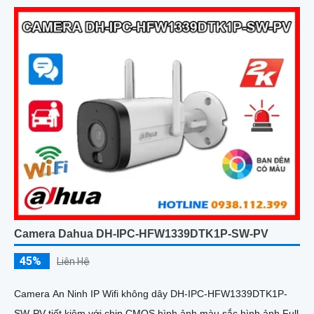
Camera Dahua DH-IPC-HFW1339DTK1P-SW-PV
45%
Liên Hệ
Camera An Ninh IP Wifi không dây DH-IPC-HFW1339DTK1P-
SW-PV tiết kiệm với chip CMOS hình ảnh màu sắc hình ảnh Full