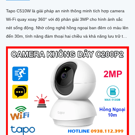
Tapo C510W là giải pháp an ninh thông minh tích hợp camera
Wi-Fi quay xoay 360° với độ phân giải 3MP cho hình ảnh sắc
nét sống động. Nhờ công nghệ hồng ngoại ban đêm có màu lên
đến 30m, tính năng đàm thoại hai chiều và khả năng lưu trữ tới
512GB, bạn luôn kết nối và kiểm soát mọi chuyển động dù ở bất
cứ đâu, với thiết kế bền bỉ đạt chuẩn IP66 và hệ thống cảnh báo
thông minh