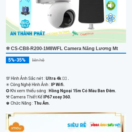
✲ CS-CB8-R200-1M8WFL Camera Năng Lương Mt
5%-35%
liên hệ
💯 Hình Ảnh Sắc nét :
Ultra 4k 👍🏾 .
✳️ Công Nghệ Hình Ảnh :
IP Wifi.
✪ Khi xem thiếu sáng :
Hồng Ngoại 15m Có Màu Ban Ðêm.
⚒ Camera Thiết Kế
IP67 xoay 360.
️♚ Chức Năng :
Thu Âm.