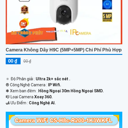
Camera Không Dây H9C (5MP+5MP) Chi Phí Phù Hợp
00 ₫
00 ₫
🔅 Độ Phân giải :
Ultra 2k+ sắc nét .
®️ Công Nghệ Camera :
IP Wifi.
❃ Xem ban đêm :
Hồng Ngoại 30m Hồng Ngoại SMD.
🎼️ Loại Camera
Xoay 360.
️🛃 Ưu Điểm :
Công Nghệ AI.