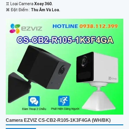
♊ Loại Camera
Xoay 360.
️⌘ Đặt Điểm :
Thu Âm Và Loa.
Camera EZVIZ CS-CB2-R105-1K3F4GA (WH/BK)