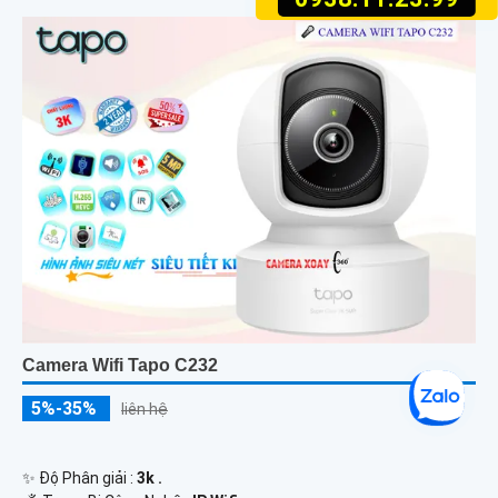
Camera Wifi Tapo C232
5%-35%
liên hệ
✨ Độ Phân giải :
3k .