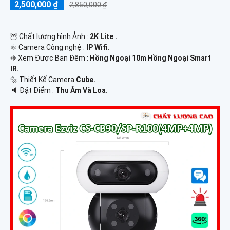
2,500,000 ₫
2,850,000 ₫
🦉 Chất lượng hình Ảnh :
2K Lite .
⚛️ Camera Công nghệ :
IP Wifi.
❈ Xem Được Ban Đêm :
Hồng Ngoại 10m Hồng Ngoại Smart
IR.
🔩 Thiết Kế Camera
Cube.
️🔈 Đặt Điểm :
Thu Âm Và Loa.