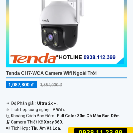
Tenda CH7-WCA Camera Wifi Ngoài Trời
1,087,800 ₫
1,554,000 ₫
🔅 Độ Phân giải :
Ultra 2k + .
⚛️ Tích hợp công nghệ :
IP Wifi.
🌜 Khoảng Cách Ban Đêm :
Full Color 30m Có Màu Ban Ðêm.
🗜️ Camera Thiết Kế
Xoay 360.
️📢 Tích Hợp :
Thu Âm Và Loa.
0938.11.23.99