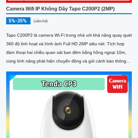
Camera Wifi IP Không Dây Tapo C200P2 (2MP)
5%-35%
Liên hệ
Tapo C200P2 là camera Wi-Fi trong nhà với khả năng quay quét
360 độ linh hoạt và hình ảnh Full HD 2MP siêu nét. Tích hợp
đàm thoại hai chiều quan sát ban đêm bằng hồng ngoại 10m,
cùng tính năng phát hiện chuyển động và gửi cảnh báo thông
minh, camera giúp bạn theo dõi ngôi nhà mọi lúc, mọi nơi