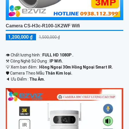
Camera CS-H3c-R100-1K2WF Wifi
1,200,000 ₫
1,500,000 ₫
👁 Chất lượng hình :
FULL HD 1080P .
⚒ Công Nghệ Sử Dụng :
IP Wifi.
💡 Xem ban đêm :
Hồng Ngoại 30m Hồng Ngoại Smart IR.
🛡 Camera Theo Mẫu
Thân Kim loại.
️🔈 Ưu Điểm :
Thu Âm.