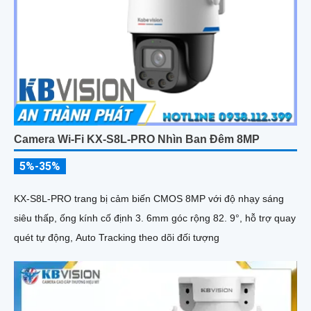
Camera Wi-Fi KX-S8L-PRO Nhìn Ban Đêm 8MP
5%-35%
KX-S8L-PRO trang bị cảm biến CMOS 8MP với độ nhạy sáng
siêu thấp, ống kính cố định 3. 6mm góc rộng 82. 9°, hỗ trợ quay
quét tự động, Auto Tracking theo dõi đối tượng