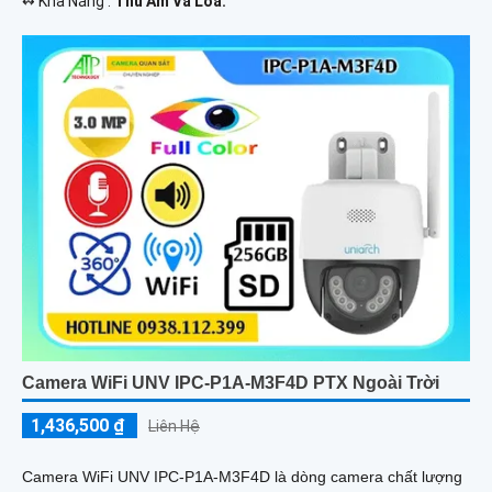
️↭ Khả Năng :
Thu Âm Và Loa.
Camera WiFi UNV IPC-P1A-M3F4D PTX Ngoài Trời
1,436,500 ₫
Liên Hệ
Camera WiFi UNV IPC-P1A-M3F4D là dòng camera chất lượng