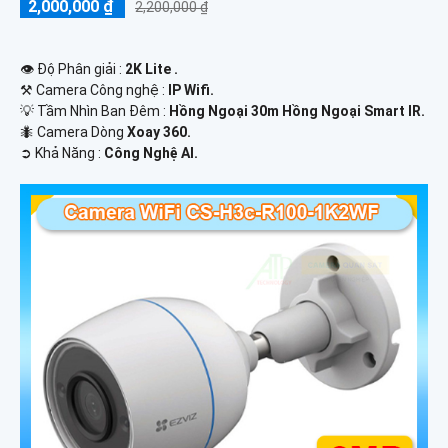
2,000,000 ₫
2,200,000 ₫
👁 Độ Phân giải :
2K Lite .
⚒ Camera Công nghệ :
IP Wifi.
💡 Tầm Nhìn Ban Đêm :
Hồng Ngoại 30m Hồng Ngoại Smart IR.
🐜 Camera Dòng
Xoay 360.
️➲ Khả Năng :
Công Nghệ AI.