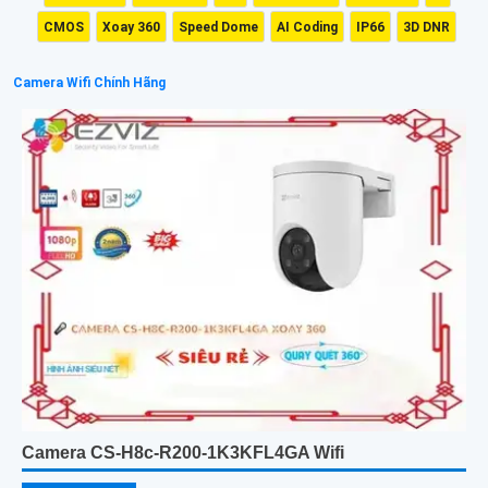
CMOS
Xoay 360
Speed Dome
AI Coding
IP66
3D DNR
Camera Wifi Chính Hãng
Camera CS-H8c-R200-1K3KFL4GA Wifi