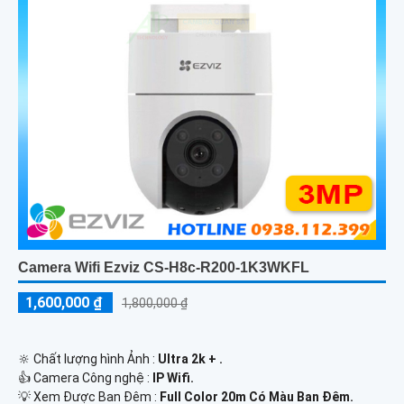
Camera Wifi Ezviz CS-H8c-R200-1K3WKFL
1,600,000 ₫
1,800,000 ₫
🔆 Chất lượng hình Ảnh :
Ultra 2k + .
👍 Camera Công nghệ :
IP Wifi.
💡 Xem Được Ban Đêm :
Full Color 20m Có Màu Ban Ðêm.