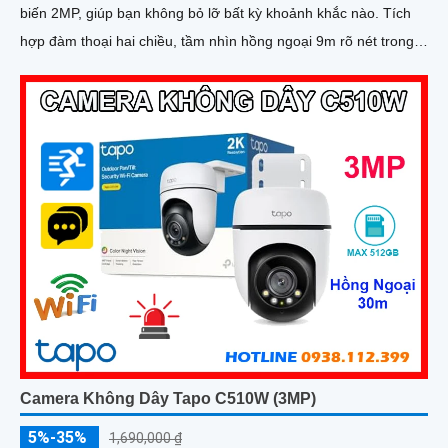
biến 2MP, giúp bạn không bỏ lỡ bất kỳ khoảnh khắc nào. Tích
hợp đàm thoại hai chiều, tầm nhìn hồng ngoại 9m rõ nét trong
đêm và hỗ trợ thẻ nhớ lên đến 512GB, camera lưu giữ mọi diễn
biến quan trọng và tính năng phát hiện chuyển động thông minh
và gửi cảnh báo
Camera Không Dây Tapo C510W (3MP)
5%-35%
1,690,000 ₫