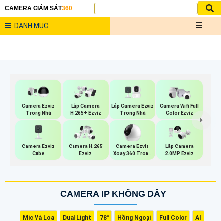
CAMERA GIÁM SÁT
360
DANH MỤC
Lắp Camera Ezviz
Camera Ezviz
Lắp Camera
Camera Wifi Full
Trong Nhà
Trong Nhà
H.265+ Ezviz
Color Ezviz
Camera Ezviz
Camera Ezviz
Camera H.265
Lắp Camera
Cube
Xoay 360 Trong
Ezviz
2.0MP Ezviz
Nhà
CAMERA IP KHÔNG DÂY
Mic Và Loa
Dual Light
78°
Hồng Ngoại
Full Color
AI