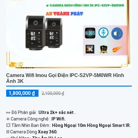
Camera Wifi Imou Gọi Điện IPC-S2VP-5M0WR Hình
Ảnh 3K
1,800,000 ₫
2,100,000 ₫
️👀 Độ Phân giải :
Ultra 2k+ sắc nét .
✳️ Camera Công nghệ :
IP Wifi.
💥 Tầm Nhìn Ban Đêm :
Hồng Ngoại 10m Hồng Ngoại Smart IR.
⛓ Camera Dòng
Xoay 360.