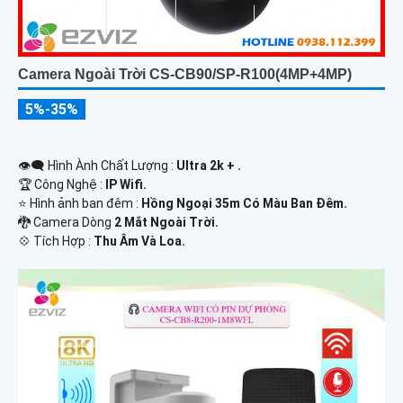
Camera Ngoài Trời CS-CB90/SP-R100(4MP+4MP)
5%-35%
👁️‍🗨 Hình Ành Chất Lượng :
Ultra 2k + .
🏆 Công Nghệ :
IP Wifi.
⭐ Hình ảnh ban đêm :
Hồng Ngoại 35m Có Màu Ban Ðêm.
🐉️ Camera Dòng
2 Mắt Ngoài Trời.
️💠 Tích Hợp :
Thu Âm Và Loa.