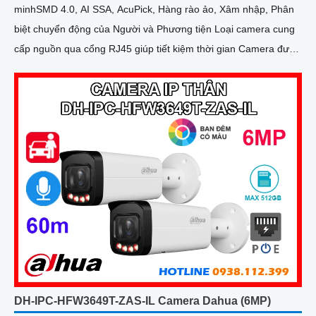
minhSMD 4.0, AI SSA, AcuPick, Hàng rào ảo, Xâm nhập, Phân
biệt chuyển động của Người và Phương tiện Loại camera cung
cấp nguồn qua cổng RJ45 giúp tiết kiệm thời gian Camera được
đánh giá cao về độ tin cậy và hiệu suất
DH-IPC-HFW3649T-ZAS-IL Camera Dahua (6MP)