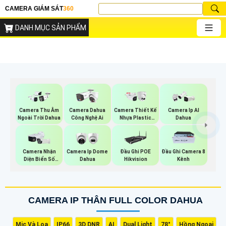
CAMERA GIÁM SÁT
360
DANH MỤC SẢN PHẨM
Camera Thu Âm
Camera Dahua
Camera Thiết Kế
Camera Ip AI
Ngoài Trời Dahua
Công Nghệ Ai
Nhựa Plastic
Dahua
Dahua
Camera Nhận
Camera Ip Dome
Đầu Ghi POE
Đầu Ghi Camera 8
Diện Biển Số
Dahua
Hikvision
Kênh
Dahua
CAMERA IP THÂN FULL COLOR DAHUA
Mic Và Loa
IP66
3D DNR
AI
Dual Light
78°
Hồng Ngoại