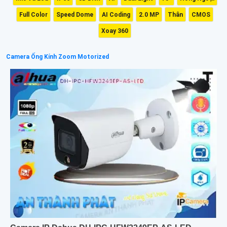
Full Color
Speed Dome
AI Coding
2.0 MP
Thân
CMOS
Xoay 360
Camera Ống Kính Zoom Motorized