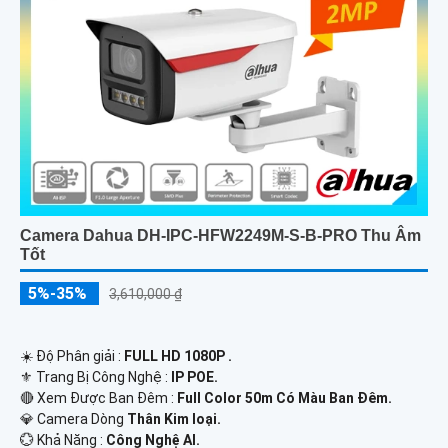
Camera Dahua DH-IPC-HFW2249M-S-B-PRO Thu Âm
Tốt
5%-35%
3,610,000 ₫
☀️ Độ Phân giải :
FULL HD 1080P .
⚜️ Trang Bị Công Nghệ :
IP POE.
🔴 Xem Được Ban Đêm :
Full Color 50m Có Màu Ban Ðêm.
💎 Camera Dòng
Thân Kim loại.
️💮 Khả Năng :
Công Nghệ AI.