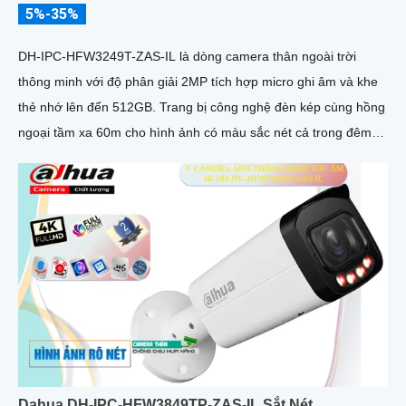
5%-35%
DH-IPC-HFW3249T-ZAS-IL là dòng camera thân ngoài trời
thông minh với độ phân giải 2MP tích hợp micro ghi âm và khe
thẻ nhớ lên đến 512GB. Trang bị công nghệ đèn kép cùng hồng
ngoại tầm xa 60m cho hình ảnh có màu sắc nét cả trong đêm
tối
Dahua DH-IPC-HFW3849TP-ZAS-IL Sắt Nét