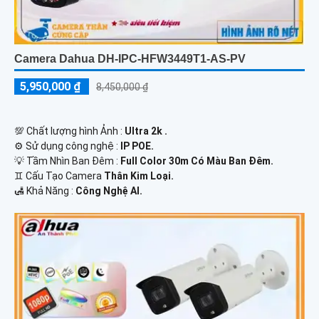
Camera Dahua DH-IPC-HFW3449T1-AS-PV
5,950,000 ₫
8,450,000 ₫
💯 Chất lượng hình Ảnh :
Ultra 2k .
⚙ Sử dụng công nghệ :
IP POE.
💡 Tầm Nhìn Ban Đêm :
Full Color 30m Có Màu Ban Đêm.
♊ Cấu Tạo Camera
Thân Kim Loại.
️🛃 Khả Năng :
Công Nghệ AI.