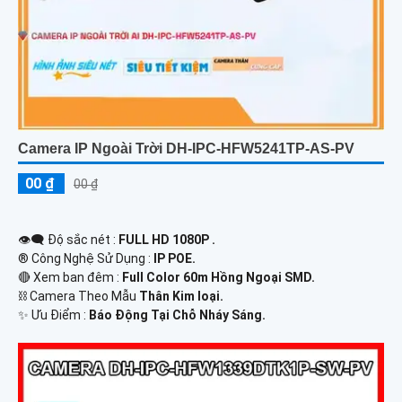
Camera IP Ngoài Trời DH-IPC-HFW5241TP-AS-PV
00 ₫
00 ₫
👁️‍🗨 Độ sắc nét :
FULL HD 1080P .
®️ Công Nghệ Sử Dụng :
IP POE.
🔴 Xem ban đêm :
Full Color 60m Hồng Ngoại SMD.
⛓ Camera Theo Mẫu
Thân Kim loại.
️✨ Ưu Điểm :
Báo Động Tại Chỗ Nháy Sáng.