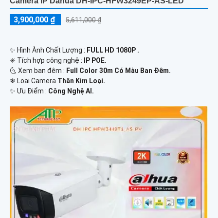
Camera IP Dahua DH-IPC-HFW3249EP-AS-LED
3,900,000 ₫
5,611,000 ₫
✨ Hình Ành Chất Lượng :
FULL HD 1080P .
✳️ Tích hợp công nghệ :
IP POE.
🌜 Xem ban đêm :
Full Color 30m Có Màu Ban Đêm.
❄ Loại Camera
Thân Kim Loại.
️✨ Ưu Điểm :
Công Nghệ AI.