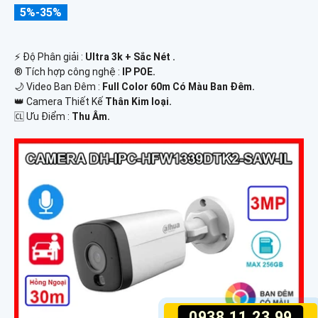
5%-35%
️⚡ Độ Phân giải :
Ultra 3k + Sắc Nét .
®️ Tích hợp công nghệ :
IP POE.
🌙 Video Ban Đêm :
Full Color 60m Có Màu Ban Ðêm.
👑 Camera Thiết Kế
Thân Kim loại.
️🆑 Ưu Điểm :
Thu Âm.
0938.11.23.99