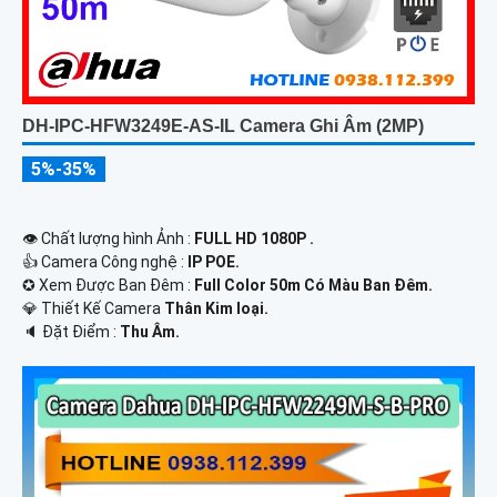
DH-IPC-HFW3249E-AS-IL Camera Ghi Âm (2MP)
5%-35%
👁 Chất lượng hình Ảnh :
FULL HD 1080P .
👍 Camera Công nghệ :
IP POE.
✪ Xem Được Ban Đêm :
Full Color 50m Có Màu Ban Ðêm.
💎 Thiết Kế Camera
Thân Kim loại.
️🔈 Đặt Điểm :
Thu Âm.