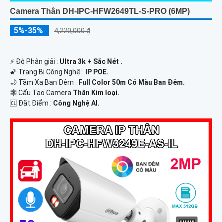
Camera Thân DH-IPC-HFW2649TL-S-PRO (6MP)
5%-35%
4,220,000 ₫
️⚡ Độ Phân giải :
Ultra 3k + Sắc Nét .
🌠 Trang Bị Công Nghệ :
IP POE.
🌙 Tầm Xa Ban Đêm :
Full Color 50m Có Màu Ban Ðêm.
🕸️ Cấu Tạo Camera
Thân Kim loại.
️🆑 Đặt Điểm :
Công Nghệ AI.