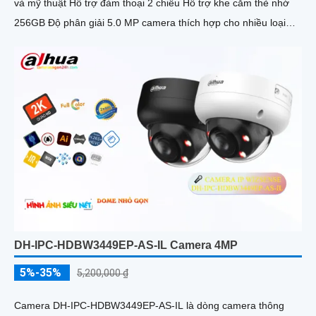
và mỹ thuật Hỗ trợ đàm thoại 2 chiều Hỗ trợ khe cắm thẻ nhớ
256GB Độ phân giải 5.0 MP camera thích hợp cho nhiều loại
công trình
DH-IPC-HDBW3449EP-AS-IL Camera 4MP
5%-35%
5,200,000 ₫
Camera DH-IPC-HDBW3449EP-AS-IL là dòng camera thông