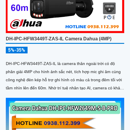
DH-IPC-HFW3449T-ZAS-IL Camera Dahua (4MP)
5%-35%
DH-IPC-HFW3449T-ZAS-IL là camera thân ngoài trời có độ
phân giải 4MP cho hình ảnh sắc nét, tích hợp mic ghi âm cùng
công nghệ đèn kép hỗ trợ ghi hình có màu cả trong đêm tối với
tầm nhìn lên đến 60m. Nhờ trí tuệ nhân tạo AI, camera có khả
năng phân biệt chính xác người và phương tiện giảm thiểu cảnh
báo giả nâng cao hiệu quả an ninh hỗ trợ khe cắm thẻ nhớ
512GB, chuẩn chống nước IP67