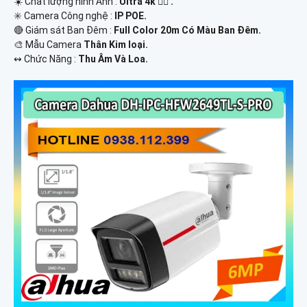
☀️ Chất lượng hình Ảnh :
Ultra 4k 👍🏾 .
✳️ Camera Công nghệ :
IP POE.
🔴 Giám sát Ban Đêm :
Full Color 20m Có Màu Ban Ðêm.
🎨 Mẫu Camera
Thân Kim loại.
️↭ Chức Năng :
Thu Âm Và Loa.