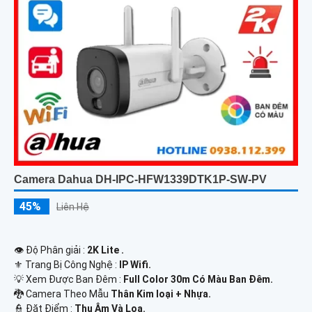
Camera Dahua DH-IPC-HFW1339DTK1P-SW-PV
45%
Liên Hệ
👁 Độ Phân giải :
2K Lite .
⚜️ Trang Bị Công Nghệ :
IP Wifi.
💡 Xem Được Ban Đêm :
Full Color 30m Có Màu Ban Ðêm.
🐉️ Camera Theo Mẫu
Thân Kim loại + Nhựa.
️👮 Đặt Điểm :
Thu Âm Và Loa.