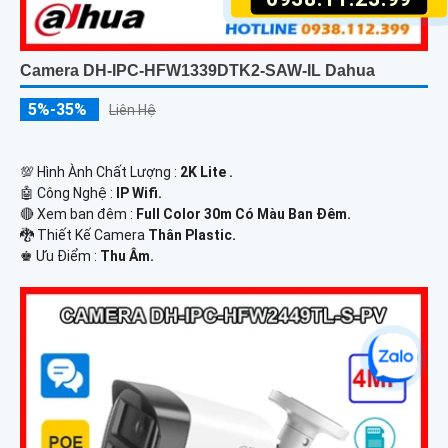
Camera DH-IPC-HFW1339DTK2-SAW-IL Dahua
5%-35%
Liên Hệ
💯 Hình Ành Chất Lượng :
2K Lite .
🤖️ Công Nghệ :
IP Wifi.
🔴 Xem ban đêm :
Full Color 30m Có Màu Ban Ðêm.
🐉️ Thiết Kế Camera
Thân Plastic.
️♚ Ưu Điểm :
Thu Âm.