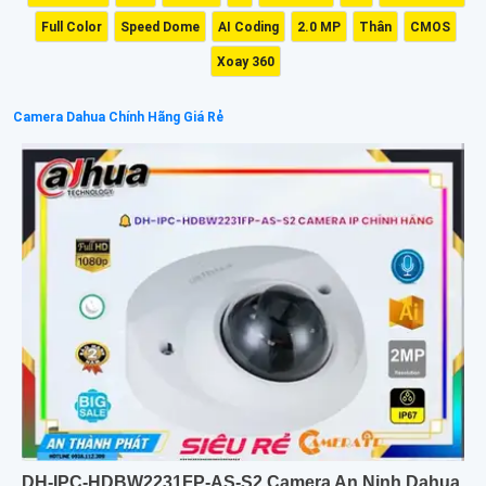
Full Color
Speed Dome
AI Coding
2.0 MP
Thân
CMOS
Xoay 360
Camera Dahua Chính Hãng Giá Rẻ
DH-IPC-HDBW2231FP-AS-S2 Camera An Ninh Dahua