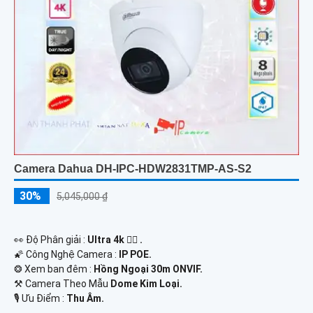
Camera Dahua DH-IPC-HDW2831TMP-AS-S2
30%
5,045,000 ₫
️👀 Độ Phân giải :
Ultra 4k 👍🏾 .
🌠 Công Nghệ Camera :
IP POE.
❂ Xem ban đêm :
Hồng Ngoại 30m ONVIF.
⚒ Camera Theo Mẫu
Dome Kim Loại.
️🎙 Ưu Điểm :
Thu Âm.