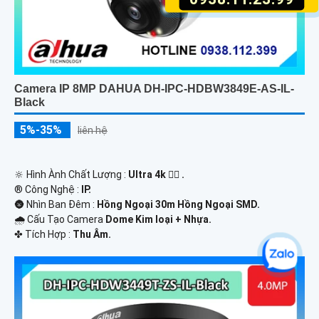
Camera IP 8MP DAHUA DH-IPC-HDBW3849E-AS-IL-
Black
5%-35%
liên hệ
🔆 Hình Ành Chất Lượng :
Ultra 4k 👍🏾 .
®️ Công Nghệ :
IP.
🌚 Nhìn Ban Đêm :
Hồng Ngoại 30m Hồng Ngoại SMD.
🌧️ Cấu Tạo Camera
Dome Kim loại + Nhựa.
️✤ Tích Hợp :
Thu Âm.