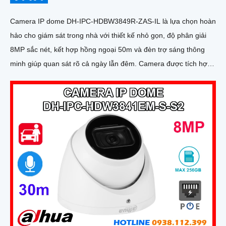
Camera IP dome DH-IPC-HDBW3849R-ZAS-IL là lựa chọn hoàn
hảo cho giám sát trong nhà với thiết kế nhỏ gọn, độ phân giải
8MP sắc nét, kết hợp hồng ngoại 50m và đèn trợ sáng thông
minh giúp quan sát rõ cả ngày lẫn đêm. Camera được tích hợp
micro ghi âm, khe thẻ nhớ lên đến 512GB và công nghệ phân
biệt người và phương tiện, nâng cao độ chính xác trong cảnh
báo, hỗ trợ POE tiện lợi