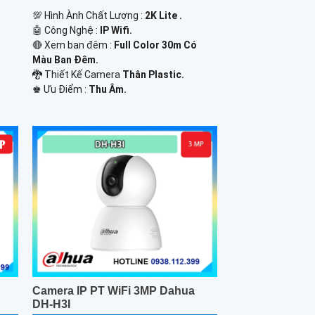
💯 Hình Ành Chất Lượng :
2K Lite .
🤖️ Công Nghệ :
IP Wifi.
🔴 Xem ban đêm :
Full Color 30m Có
Màu Ban Ðêm.
🐉️ Thiết Kế Camera
Thân Plastic.
️♚ Ưu Điểm :
Thu Âm.
Camera IP PT WiFi 3MP Dahua
DH-H3I