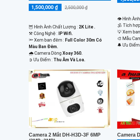
1,500,000 ₫
2,500,000 ₫
👁 Hình Àn
🕉️ Tích hợ
🦉 Hình Ành Chất Lượng :
2K Lite .
💡 Xem ban
⚒ Công Nghệ :
IP Wifi.
🎨 Mẫu Ca
🔦 Xem ban đêm :
Full Color 30m Có
️🔔 Ưu Điểm
Màu Ban Ðêm.
🌧️ Camera Dòng
Xoay 360.
️➲ Ưu Điểm :
Thu Âm Và Loa.
Camera 2 Mắt DH-H3D-3F 6MP
Camera D