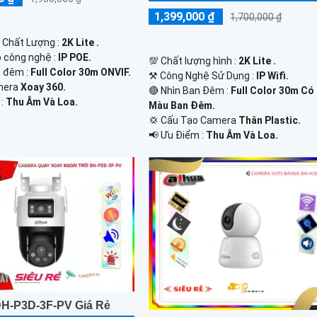
1,399,000 ₫
1,700,000 ₫
h Chất Lượng :
2K Lite .
p công nghệ :
IP POE.
💯 Chất lượng hình :
2K Lite .
 đêm :
Full Color 30m ONVIF.
⚒ Công Nghệ Sử Dụng :
IP Wifi.
mera
Xoay 360.
🔴 Nhìn Ban Đêm :
Full Color 30m Có
 :
Thu Âm Và Loa.
Màu Ban Ðêm.
💢 Cấu Tạo Camera
Thân Plastic.
️📢 Ưu Điểm :
Thu Âm Và Loa.
H-P3D-3F-PV Giá Rẻ