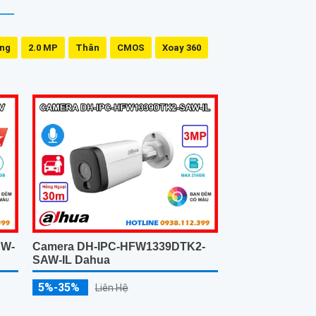
ing
2.0 MP
Thân
CMOS
Xoay 360
SW-
Camera DH-IPC-HFW1339DTK2-
SAW-IL Dahua
5%-35%
Liên Hệ