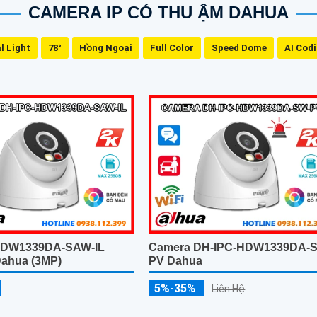
CAMERA IP CÓ THU ẬM DAHUA
l Light
78°
Hồng Ngoại
Full Color
Speed Dome
AI Cod
HDW1339DA-SAW-IL
Camera DH-IPC-HDW1339DA-
ahua (3MP)
PV Dahua
5%-35%
Liên Hệ