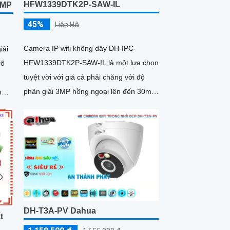
HFW1339DTK2P-SAW-IL
0MP
45%
Liên Hệ
Camera IP wifi không dây DH-IPC-
iải
HFW1339DTK2P-SAW-IL là một lựa chọn
rõ
tuyệt vời với giá cả phải chăng với độ
phân giải 3MP hồng ngoại lên đến 30m
h
có hỗ trợ công nghệ full color có màu
n
ban đêm tích hợp kèm mic ghi âm
g
camera để giám sát và bảo vệ tài sản
ban
của mình giá rẻ phù hợp cho mọi gia
đình.
DH-T3A-PV Dahua
t