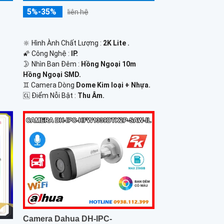
5%-35%
liên hệ
🔆 Hình Ành Chất Lượng :
2K Lite .
🌠 Công Nghệ :
IP.
🌛 Nhìn Ban Đêm :
Hồng Ngoại 10m
Hồng Ngoại SMD.
♊ Camera Dòng
Dome Kim loại + Nhựa.
️🆑 Điểm Nỗi Bật :
Thu Âm.
Camera Dahua DH-IPC-