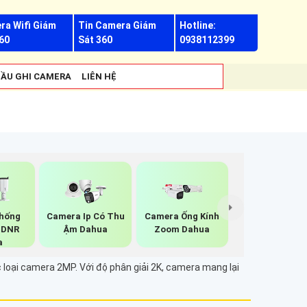
ra Wifi Giám
Tin Camera Giám
Hotline:
60
Sát 360
0938112399
ẦU GHI CAMERA
LIÊN HỆ
hống
Camera Ip Có Thu
Camera Ống Kính
-DNR
Ậm Dahua
Zoom Dahua
a
c loại camera 2MP. Với độ phân giải 2K, camera mang lại