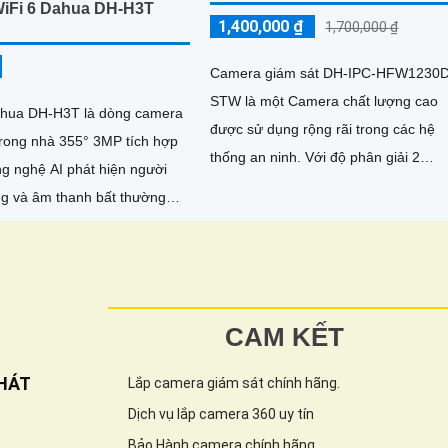
iFi 6 Dahua DH-H3T
1,400,000 ₫
1,700,000 ₫
Camera giám sát DH-IPC-HFW1230
STW là một Camera chất lượng cao
hua DH-H3T là dòng camera
được sử dụng rộng rãi trong các hệ
trong nhà 355° 3MP tích hợp
thống an ninh. Với độ phân giải 2
ng nghệ AI phát hiện người
megapixel, camera này mang lại hìn
g và âm thanh bất thường
ảnh sắc nét và chi tiết
ai chiều, hồng ngoại tầm xa
m hỗ trợ thẻ nhớ MicroSD
F và điều khiển từ xa qua
DMSS
CAM KẾT
HÁT
Lắp camera giám sát chính hãng.
Dịch vụ lắp camera 360 uy tín
Bảo Hành camera chính hãng