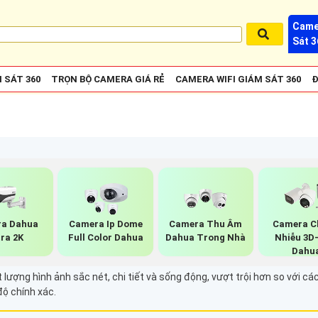
Came
Sát 3
 SÁT 360
TRỌN BỘ CAMERA GIÁ RẺ
CAMERA WIFI GIÁM SÁT 360
Đ
a Dahua
Camera Ip Dome
Camera Thu Âm
Camera C
tra 2K
Full Color Dahua
Dahua Trong Nhà
Nhiễu 3D
Dahu
lượng hình ảnh sắc nét, chi tiết và sống động, vượt trội hơn so với cá
độ chính xác.