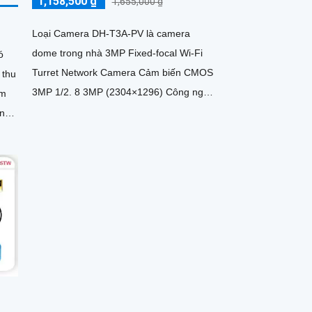
1,158,500 ₫
1,655,000 ₫
Loại Camera DH-T3A-PV là camera
dome trong nhà 3MP Fixed-focal Wi-Fi
ó
Turret Network Camera Cảm biến CMOS
 thu
3MP 1/2. 8 3MP (2304×1296) Công nghệ
ám
giám sát ban đêm Full Color 30m chắc
ong
chắn mọi khía cạnh trung thực và rõ ràn
phù hợp với nhu cầu giám sát ban đêm
fi
hiệu quả