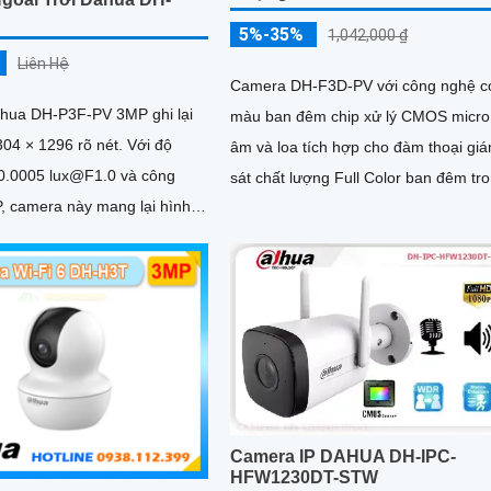
5%-35%
1,042,000 ₫
Liên Hệ
Camera DH-F3D-PV với công nghệ c
hua DH-P3F-PV 3MP ghi lại
màu ban đêm chip xử lý CMOS micro
 × 1296 rõ nét. Với độ
âm và loa tích hợp cho đàm thoại gi
0.0005 lux@F1.0 và công
sát chất lượng Full Color ban đêm tr
P, camera này mang lại hình
khoảng cách 30m. hổ trợ khe cắm thẻ
ội cả ngày lẫn đêm
nhớ Micro SD 256GB công nghệ IP Wi
kết nối dễ dàng
Camera IP DAHUA DH-IPC-
HFW1230DT-STW