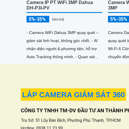
Camera IP PT WiFi 3MP Dahua
Camera W
DH-P3I-PV
3MP
5%-35%
5%-35%
liên hệ
- Camera WiFi Dahua 3MP quay quét –
Camera Da
giám sát linh hoạt, không góc chết. - AI
quay quét 
nhận diện người & phương tiện, hỗ trợ
Wi-Fi 6 Cô
Auto Tracking thông minh. - Quan sát
chuyển độn
ban đêm 30m với 4 chế độ (có màu ban
đàm thoại h
đêm)
ban đêm 10
256GB ONVI
ứng dụng 
LẮP CAMERA GIÁM SÁT 360
CÔNG TY TNHH TM-DV ĐẦU TƯ AN THÀNH P
Trụ Sở: 51 Lũy Bán Bích, Phường Phú Thạnh, TP.HCM
Hotline: 0938 11 23 99