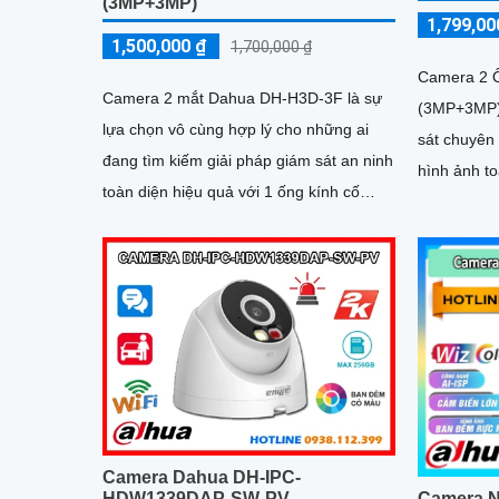
(3MP+3MP)
1,799,00
1,500,000 ₫
1,700,000 ₫
Camera 2 
Camera 2 mắt Dahua DH-H3D-3F là sự
(3MP+3MP)
lựa chọn vô cùng hợp lý cho những ai
sát chuyên
đang tìm kiếm giải pháp giám sát an ninh
hình ảnh to
toàn diện hiệu quả với 1 ống kính cố
hoạt động n
đình, 1 ống kính xoay 360. Mỗi mắt có độ
năng bảo v
phân giải 2MP cung cấp hình ảnh giám
phát hiện 
sát sắc nét, hỗ trợ ban đêm có màu, tích
chủ động cò
hợp mic và loa đàm thoại 2 chiều, khả
năng phát hiện phân biệt người vật độ
chính xác cao
Camera Dahua DH-IPC-
HDW1339DAP-SW-PV
Camera N