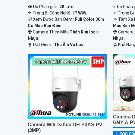
️⚡ Độ Phân g
👁 Độ Phân giải :
2K Lite .
⚛️ Trang Bị
⚜️ Trang Bị Công Nghệ :
IP Wifi.
🔦 Tầm Xa 
💡 Xem Được Ban Đêm :
Full Color 30m
Màu Ban Ð
Có Màu Ban Ðêm.
🐉️ Camera
🐉️ Camera Theo Mẫu
Thân Kim loại +
Nhựa.
Nhựa.
️🔮 Khả Năn
️👮 Đặt Điểm :
Thu Âm Và Loa.
Camera 
GNY-A-P
Camera Wifi Dahua DH-P3AS-PV
(3MP)
1,500,00