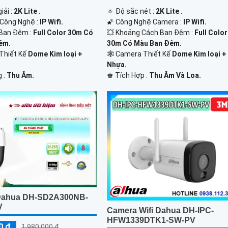
iải :
2K Lite .
🔅 Độ sắc nét :
2K Lite .
 Công Nghệ :
IP Wifi.
🌠 Công Nghệ Camera :
IP Wifi.
Ban Đêm :
Full Color 30m Có
💥 Khoảng Cách Ban Đêm :
Full Color
êm.
30m Có Màu Ban Ðêm.
 Thiết Kế
Dome Kim loại +
🕸️ Camera Thiết Kế
Dome Kim loại +
Nhựa.
g :
Thu Âm.
️♚ Tích Hợp :
Thu Âm Và Loa.
Dahua DH-SD2A300NB-
V
Camera Wifi Dahua DH-IPC-
HFW1339DTK1-SW-PV
0 ₫
1,980,000 ₫