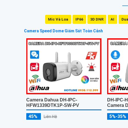
Mic Và Loa
IP66
3D DNR
AI
Dua
Camera Speed Dome Giám Sát Toàn Cảnh
DH-IPC-
Camera Dahua DH-IPC-
Camera D
HFW1339DTK1P-SW-PV
5%-35%
45%
Liên Hệ