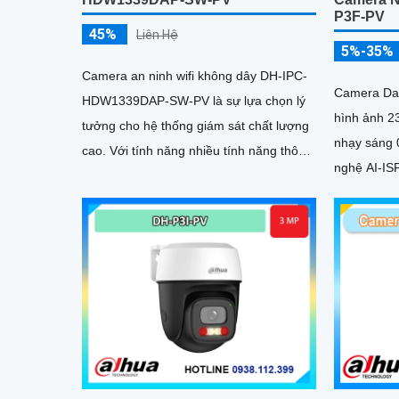
P3F-PV
45%
Liên Hệ
5%-35%
Camera an ninh wifi không dây DH-IPC-
Camera Da
HDW1339DAP-SW-PV là sự lựa chọn lý
hình ảnh 2304
tưởng cho hệ thống giám sát chất lượng
nhạy sáng 
cao. Với tính năng nhiều tính năng thông
nghệ AI-IS
minh tích hợp mic và loa đàm thoại 2
ảnh vượt tr
chiều phát hiện người và phương tiện và
độ phân giải 3MP sắc nét camera giúp
bảo vệ an toàn cho ngôi nhà hoặc văn
phòng của bạn