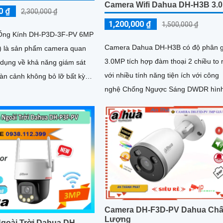
Camera Wifi Dahua DH-H3B 3.
0 ₫
2,300,000 ₫
1,200,000 ₫
1,500,000 ₫
Ống Kính DH-P3D-3F-PV 6MP
Camera Dahua DH-H3B có độ phân g
 là sản phẩm camera quan
3.0MP tích hợp đàm thoại 2 chiều to 
 dụng về khả năng giám sát
với nhiều tính năng tiện ích với công
àn cảnh không bỏ lỡ bất kỳ
nghệ Chống Ngược Sáng DWDR hìn
ào, cùng với đó là các tính
ảnh rõ nét tính năng phát hiện chuyể
ệ an ninh thông minh như
động phân biệt người và chuyển độn
người, phương tiện, cảnh báo
khác, Hồng ngoại 10m cho giám sát 
i hú và đàm thoại 2 chiều
đêm sắc nét dù thiếu ánh sáng
Camera DH-F3D-PV Dahua Chấ
Lượng
goài Trời Dahua DH-