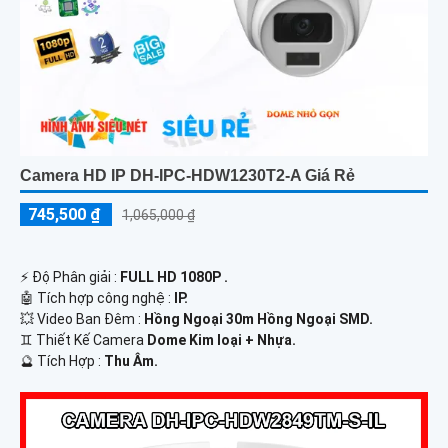
Camera HD IP DH-IPC-HDW1230T2-A Giá Rẻ
745,500 ₫
1,065,000 ₫
️⚡ Độ Phân giải :
FULL HD 1080P .
🤖️ Tích hợp công nghệ :
IP.
💥 Video Ban Đêm :
Hồng Ngoại 30m Hồng Ngoại SMD.
♊ Thiết Kế Camera
Dome Kim loại + Nhựa.
️🔮 Tích Hợp :
Thu Âm.