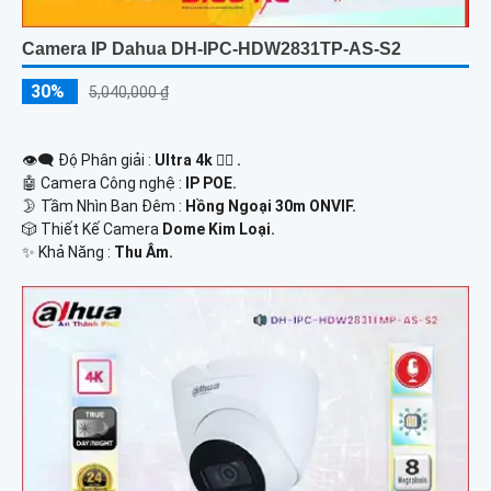
Camera IP Dahua DH-IPC-HDW2831TP-AS-S2
30%
5,040,000 ₫
👁️‍🗨 Độ Phân giải :
Ultra 4k 👍🏾 .
🤖️ Camera Công nghệ :
IP POE.
🌛 Tầm Nhìn Ban Đêm :
Hồng Ngoại 30m ONVIF.
🎲 Thiết Kế Camera
Dome Kim Loại.
️✨ Khả Năng :
Thu Âm.