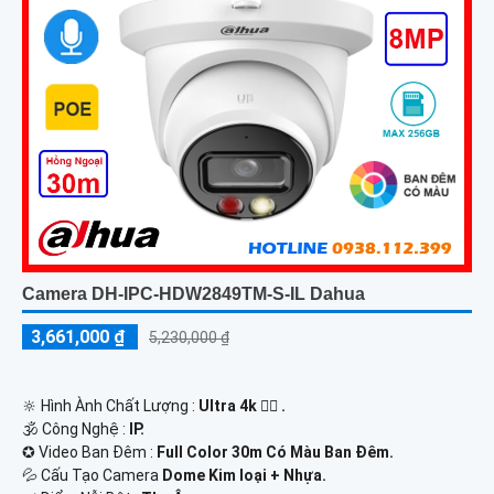
Camera DH-IPC-HDW2849TM-S-IL Dahua
3,661,000 ₫
5,230,000 ₫
🔆 Hình Ành Chất Lượng :
Ultra 4k 👍🏾 .
🕉️ Công Nghệ :
IP.
✪ Video Ban Đêm :
Full Color 30m Có Màu Ban Ðêm.
💦 Cấu Tạo Camera
Dome Kim loại + Nhựa.