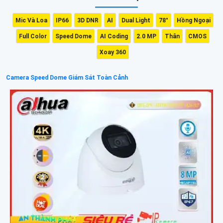
Mic Và Loa
IP66
3D DNR
AI
Dual Light
78°
Hồng Ngoại
Full Color
Speed Dome
AI Coding
2.0 MP
Thân
CMOS
Xoay 360
Camera Speed Dome Giám Sát Toàn Cảnh