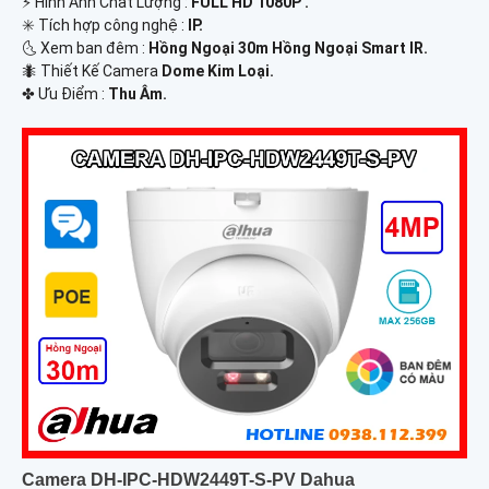
️⚡ Hình Ành Chất Lượng :
FULL HD 1080P .
✳️ Tích hợp công nghệ :
IP.
🌜 Xem ban đêm :
Hồng Ngoại 30m Hồng Ngoại Smart IR.
🐜 Thiết Kế Camera
Dome Kim Loại.
️✤ Ưu Điểm :
Thu Âm.
Camera DH-IPC-HDW2449T-S-PV Dahua