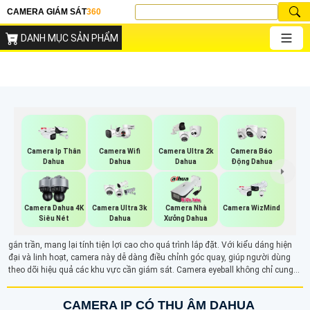
CAMERA GIÁM SÁT
360
DANH MỤC SẢN PHẨM
Camera Wifi
Camera Ip Thân
Camera Ultra 2k
Camera Báo
Dahua
Dahua
Dahua
Động Dahua
Camera Dahua 4K
Camera Ultra 3k
Camera Nhà
Camera WizMind
Siêu Nét
Dahua
Xưởng Dahua
gắn trần, mang lại tính tiện lợi cao cho quá trình lắp đặt. Với kiểu dáng hiện
đại và linh hoạt, camera này dễ dàng điều chỉnh góc quay, giúp người dùng
theo dõi hiệu quả các khu vực cần giám sát. Camera eyeball không chỉ cung
cấp hình ảnh rõ nét mà còn tạo sự hài hòa cho không gian nội thất, là lựa
chọn lý tưởng cho hệ thống an ninh trong nhà và văn phòng.
CAMERA IP CÓ THU ẬM DAHUA