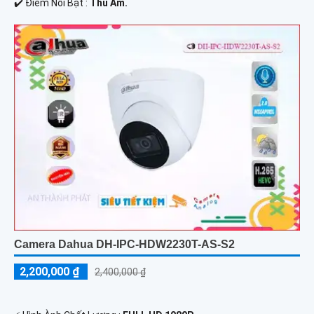
️✔️ Điểm Nỗi Bật :
Thu Âm.
Camera Dahua DH-IPC-HDW2230T-AS-S2
2,200,000 ₫
2,400,000 ₫