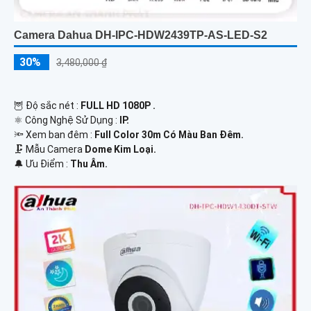
Camera Dahua DH-IPC-HDW2439TP-AS-LED-S2
30%
3,480,000 ₫
🦉 Độ sắc nét :
FULL HD 1080P .
⚛️ Công Nghệ Sử Dụng :
IP.
🔦 Xem ban đêm :
Full Color 30m Có Màu Ban Đêm.
🗜️ Mẫu Camera
Dome Kim Loại.
️🔔 Ưu Điểm :
Thu Âm.