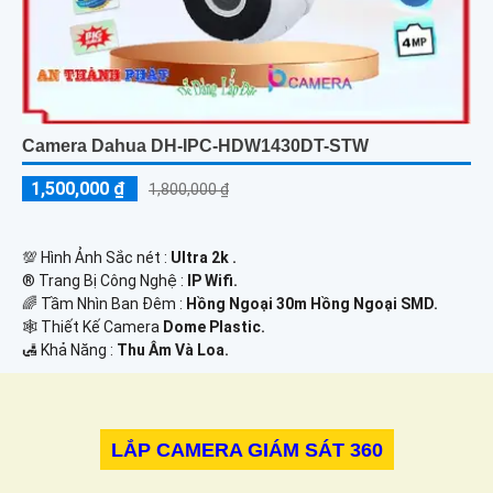
Camera Dahua DH-IPC-HDW1430DT-STW
1,500,000 ₫
1,800,000 ₫
💯 Hình Ảnh Sắc nét :
Ultra 2k .
®️ Trang Bị Công Nghệ :
IP Wifi.
🌈 Tầm Nhìn Ban Đêm :
Hồng Ngoại 30m Hồng Ngoại SMD.
🕸️ Thiết Kế Camera
Dome Plastic.
️🛃 Khả Năng :
Thu Âm Và Loa.
LẮP CAMERA GIÁM SÁT 360