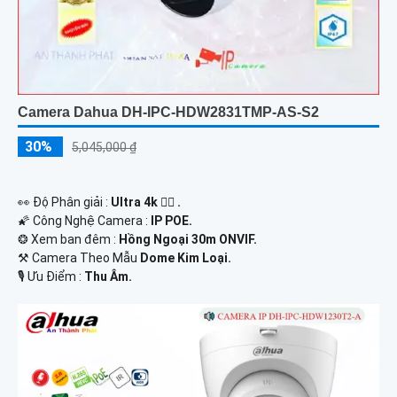
Camera Dahua DH-IPC-HDW2831TMP-AS-S2
30%
5,045,000 ₫
️👀 Độ Phân giải :
Ultra 4k 👍🏾 .
🌠 Công Nghệ Camera :
IP POE.
❂ Xem ban đêm :
Hồng Ngoại 30m ONVIF.
⚒ Camera Theo Mẫu
Dome Kim Loại.
️🎙 Ưu Điểm :
Thu Âm.