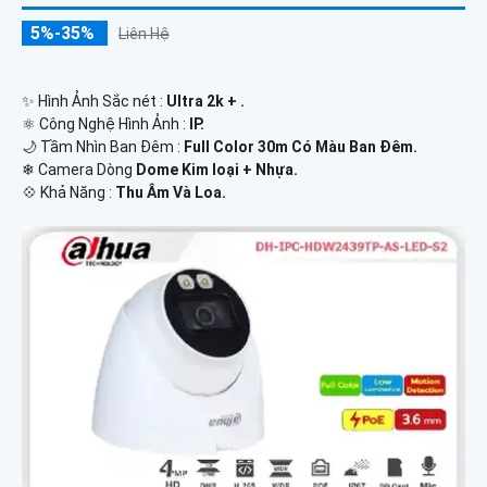
5%-35%
Liên Hệ
✨ Hình Ảnh Sắc nét :
Ultra 2k + .
⚛️ Công Nghệ Hình Ảnh :
IP.
🌙 Tầm Nhìn Ban Đêm :
Full Color 30m Có Màu Ban Ðêm.
❄ Camera Dòng
Dome Kim loại + Nhựa.
️💠 Khả Năng :
Thu Âm Và Loa.