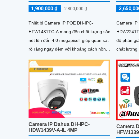
1,900,000 ₫
3,650,00
2,800,000 ₫
Thiết bị Camera IP POE DH-IPC-
Camera IP 
HFW1431TC-A mang đến chất lượng sắc
HDW2241T-Z
nét lên đến 4.0 megapixel, giúp quan sát
độ phân gi
rõ ràng ngày đêm với khoảng cách hồng
chất lượng hìn
ngoại 30m
năng quan 
hồng...
Camera IP Dahua DH-IPC-
Camera D
HDW1439V-A-IL 4MP
HFW1339