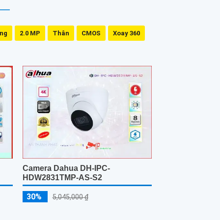
ing
2.0 MP
Thân
CMOS
Xoay 360
Camera Dahua DH-IPC-
HDW2831TMP-AS-S2
30%
5,045,000 ₫