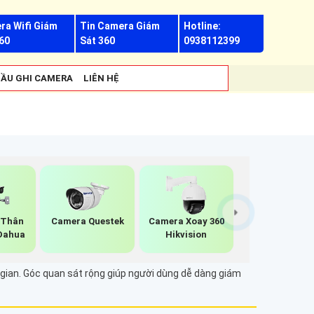
ra Wifi Giám
Tin Camera Giám
Hotline:
60
Sát 360
0938112399
ẦU GHI CAMERA
LIÊN HỆ
 Thân
Camera Questek
Camera Xoay 360
 Dahua
Hikvision
g gian. Góc quan sát rộng giúp người dùng dễ dàng giám