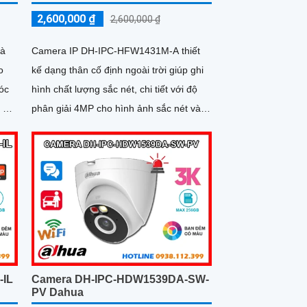
2,600,000 ₫
2,600,000 ₫
là
Camera IP DH-IPC-HFW1431M-A thiết
o
kế dạng thân cố định ngoài trời giúp ghi
óc
hình chất lượng sắc nét, chi tiết với độ
phân giải 4MP cho hình ảnh sắc nét và
 hỗ
chi tiết. Camera hỗ trợ khả năng xem
3
đêm với tầm xa hồng ngoại lên đến 80m
cùng với đó là tính năng phát hiện con
người giúp bảo vệ an ninh hiệu quả
-IL
Camera DH-IPC-HDW1539DA-SW-
PV Dahua