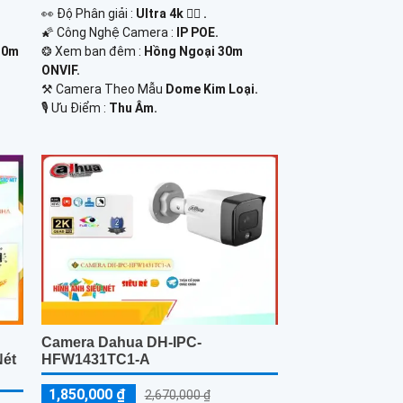
️👀 Độ Phân giải :
Ultra 4k 👍🏾 .
🌠 Công Nghệ Camera :
IP POE.
30m
❂ Xem ban đêm :
Hồng Ngoại 30m
ONVIF.
⚒ Camera Theo Mẫu
Dome Kim Loại.
️🎙 Ưu Điểm :
Thu Âm.
Camera Dahua DH-IPC-
Nét
HFW1431TC1-A
1,850,000 ₫
2,670,000 ₫