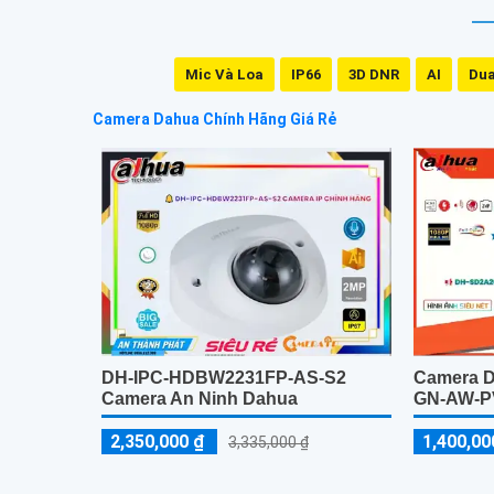
Mic Và Loa
IP66
3D DNR
AI
Dua
Camera Dahua Chính Hãng Giá Rẻ
Camera 
DH-IPC-HDBW2231FP-AS-S2
GN-AW-P
Camera An Ninh Dahua
1,400,00
2,350,000 ₫
3,335,000 ₫