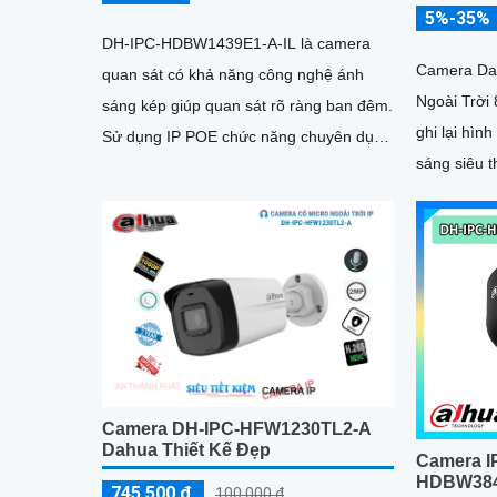
5%-35%
DH-IPC-HDBW1439E1-A-IL là camera
Camera Da
quan sát có khả năng công nghệ ánh
Ngoài Trời
sáng kép giúp quan sát rõ ràng ban đêm.
ghi lại hình ả
Sử dụng IP POE chức năng chuyên dụng
sáng siêu 
với đèn LED ban đêm.
công nghệ A
Camera DH-IPC-HFW1230TL2-A
Dahua Thiết Kế Đẹp
Camera I
HDBW384
745,500 ₫
100,000 ₫