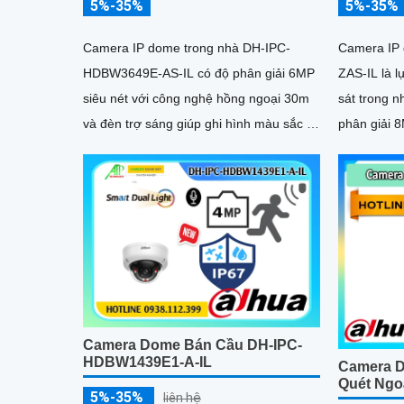
5%-35%
5%-35%
Camera IP dome trong nhà DH-IPC-
Camera IP
HDBW3649E-AS-IL có độ phân giải 6MP
ZAS-IL là 
siêu nét với công nghệ hồng ngoại 30m
sát trong n
và đèn trợ sáng giúp ghi hình màu sắc rõ
phân giải 
ràng ngay cả trong đêm tối. Camera
ngoại 50m 
được trang bị micro thu âm, khe cắm thẻ
giúp quan s
nhớ lên đến 512GB và công nghệ AI
Camera đượ
thông minh nhận diện chính xác người và
thẻ nhớ lê
phương tiện nâng cao hiệu quả giám sát
phân biệt 
cao độ chín
POE tiện lợ
Camera Dome Bán Cầu DH-IPC-
HDBW1439E1-A-IL
Camera 
Quét Ngo
5%-35%
liên hệ