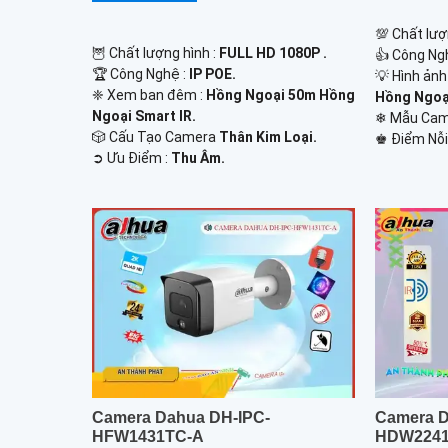
💯 Chất lượ
🦉 Chất lượng hình :
FULL HD 1080P .
👍 Công Ng
🏆 Công Nghệ :
IP POE.
💡 Hình ản
❈ Xem ban đêm :
Hồng Ngoại 50m Hồng
Hồng Ngoại
Ngoại Smart IR.
❄ Mẫu Ca
🎲 Cấu Tạo Camera
Thân Kim Loại.
️♚ Điểm Nỗi
️➲ Ưu Điểm :
Thu Âm.
Camera Dahua DH-IPC-
Camera D
HFW1431TC-A
HDW2241