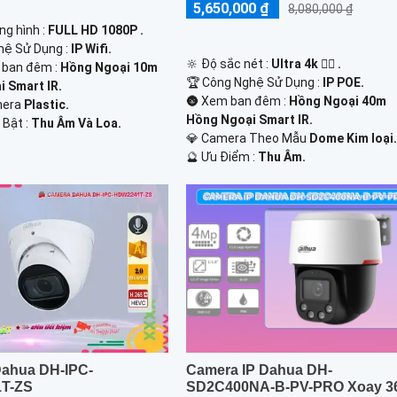
5,650,000 ₫
8,080,000 ₫
ng hình :
FULL HD 1080P .
hệ Sử Dụng :
IP Wifi.
🔆 Độ sắc nét :
Ultra 4k 👍🏾 .
h ban đêm :
Hồng Ngoại 10m
🏆 Công Nghệ Sử Dụng :
IP POE.
 Smart IR.
🌚 Xem ban đêm :
Hồng Ngoại 40m
mera
Plastic.
Hồng Ngoại Smart IR.
 Bật :
Thu Âm Và Loa.
💎 Camera Theo Mẫu
Dome Kim loại
️🔮 Ưu Điểm :
Thu Âm.
ahua DH-IPC-
Camera IP Dahua DH-
T-ZS
SD2C400NA-B-PV-PRO Xoay 3