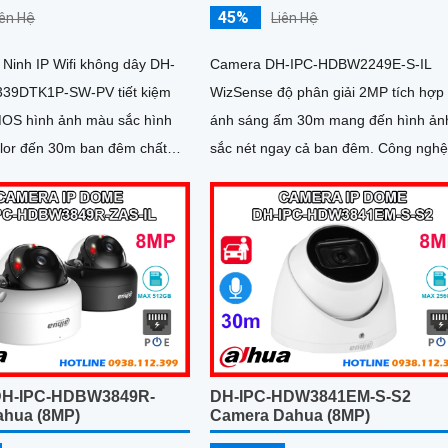
45%
iên Hệ
Liên Hệ
Ninh IP Wifi không dây DH-
Camera DH-IPC-HDBW2249E-S-IL
39DTK1P-SW-PV tiết kiệm
WizSense độ phân giải 2MP tích hợp
MOS hình ảnh màu sắc hình
ánh sáng ấm 30m mang đến hình ản
olor đến 30m ban đêm chất
sắc nét ngay cả ban đêm. Công nghệ AI
MP
thông minh giúp nhận diện chính xác
người và phương tiện, hỗ trợ thẻ nhớ
Micro SD lên đến 256GB và mic thu 
chất lượng cao
DH-IPC-HDBW3849R-
DH-IPC-HDW3841EM-S-S2
ahua (8MP)
Camera Dahua (8MP)