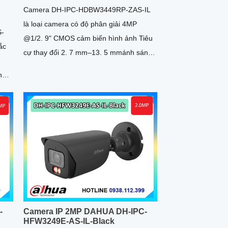
Camera DH-IPC-HDBW3449RP-ZAS-IL
là loại camera có độ phân giải 4MP
S-
@1/2. 9" CMOS cảm biến hình ảnh Tiêu
ắc
cự thay đổi 2. 7 mm–13. 5 mmánh sáng
kép cho chất lượng hình ảnh tốt ban đêm
n
-
Camera IP 2MP DAHUA DH-IPC-
HFW3249E-AS-IL-Black