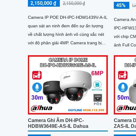
2,150,000 ₫
2,150,000 ₫
45%
L
Camera IP POE DH-IPC-HDW1439V-A-IL
Camera An 
quan sát an ninh đem đến sự ấn tượng
IPC-HFW13
về chất lượng hình ảnh vô cùng sắc nét
với chip C
với độ phân giải 4MP. Camera trang bị
ảnh Full C
công nghệ ánh sáng kép hỗ trợ ghi hình
lượng 3.0 
ban đêm linh hoạt và có màu ban đêm
Camera Ghi Âm DH-IPC-
Camera 
HDBW3649E-AS-IL Dahua
ZAS-IL D