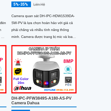
5%-35%
Liên Hệ
Camera quan sát DH-IPC-HDW1539DA-
 đèn
SW-PV là lựa chọn hoàn hảo với giá cả
h
phải chăng và nhiều tính năng thông
minh. Camera được trang bị mic và loa to
rõ cùng với công nghệ phát hiện con
người và phương tiện báo động chủ
âm
động chính xác
DH-IPC-PFW3849S-A180-AS-PV
Camera Dahua