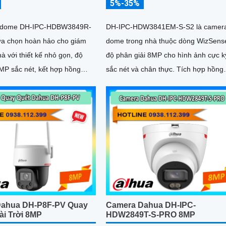
5%-35%
 dome DH-IPC-HDBW3849R-
DH-IPC-HDW3841EM-S-S2 là camera
lựa chọn hoàn hảo cho giám
dome trong nhà thuộc dòng WizSens
hà với thiết kế nhỏ gọn, độ
độ phân giải 8MP cho hình ảnh cực k
8MP sắc nét, kết hợp hồng
sắc nét và chân thực. Tích hợp hồng
và đèn trợ sáng thông minh
ngoại 30m, micro thu âm, khe cắm th
át rõ cả ngày lẫn đêm.
nhớ 256GB cùng công nghệ POE,
c tích hợp micro ghi âm, khe
camera mang đến sự tiện lợi tối đa t
n đến 512GB và công nghệ
lắp đặt và sử dụng
người và phương tiện, nâng
h xác trong cảnh báo, hỗ trợ
i
Dahua DH-P8F-PV Quay
Camera Dahua DH-IPC-
ài Trời 8MP
HDW2849T-S-PRO 8MP