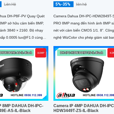
5%-35%
Liên Hệ
liên hệ
hua DH-P8F-PV Quay Quét
Camera Dahua DH-IPC-HDW2849T-
 8MP sở hữu cảm biến 8MP,
PRO 8MP mang đến hình ảnh 8MP s
nh 3840 × 2160. Độ nhạy
nét với cảm biến CMOS 1/1. 8”. Công
thấp 0.0005 lux@F1.0 cùng
nghệ WizColor cho phép giám sát ba
I-ISP và cảm biến lớn...
đêm có màu sắc đẹp và chân thực
P 8MP DAHUA DH-IPC-
Camera IP 4MP DAHUA DH-IPC
9E-AS-IL-Black
HDW3449T-ZS-IL-Black