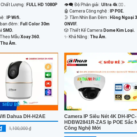
h Chất Lượng :
FULL HD 1080P
👁️‍🗨 Độ Phân giải :
Ultra 4k 👍🏾 .
🤖️ Camera Công nghệ :
IP POE.
hệ :
IP Wifi.
🌛 Tầm Nhìn Ban Đêm :
Hồng Ngoại 
 ban đêm :
Full Color 30m
ONVIF.
i SMD.
🎲 Thiết Kế Camera
Dome Kim Loại.
a Theo Mẫu
Xoay 360.
️✨ Khả Năng :
Thu Âm.
:
Thu Âm.
ifi Dahua DH-H2AE
Camera IP Siêu Nét 4K DH-IPC-
HDBW2841R-ZAS Ip POE Sắc 
₫
Công Nghệ Mới
1,100,000 ₫