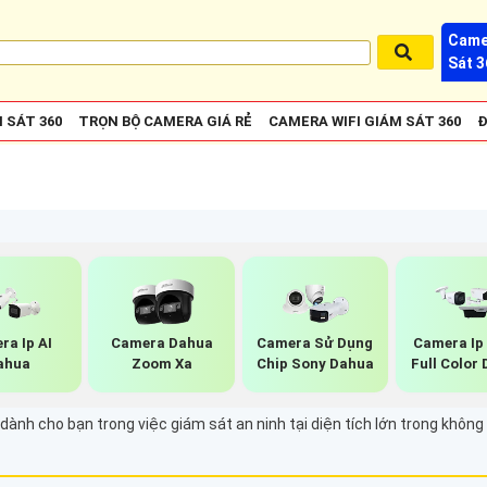
Came
Sát 3
 SÁT 360
TRỌN BỘ CAMERA GIÁ RẺ
CAMERA WIFI GIÁM SÁT 360
Đ
ra Ip AI
Camera Dahua
Camera Sử Dụng
Camera Ip
ahua
Zoom Xa
Chip Sony Dahua
Full Color
 dành cho bạn trong việc giám sát an ninh tại diện tích lớn trong khôn