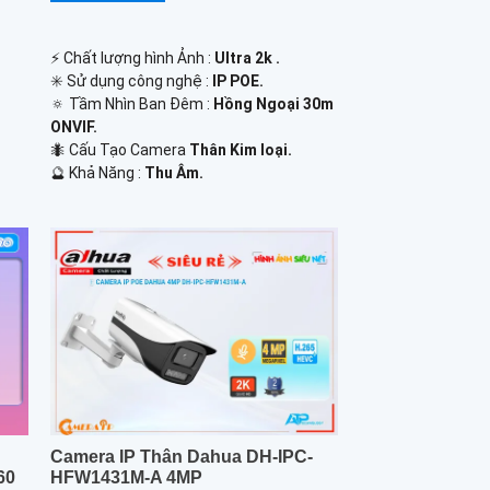
️⚡ Chất lượng hình Ảnh :
Ultra 2k .
✳️ Sử dụng công nghệ :
IP POE.
🔅 Tầm Nhìn Ban Đêm :
Hồng Ngoại 30m
ONVIF.
🐜 Cấu Tạo Camera
Thân Kim loại.
.
️🔮 Khả Năng :
Thu Âm.
Camera IP Thân Dahua DH-IPC-
60
HFW1431M-A 4MP