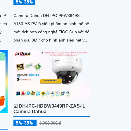
5%-35%
 IP
Camera Dahua DH-IPC-PFW3849S-
e có
A180-AS-PV là siêu phẩm an ninh thế hệ
ỳ
mới tích hợp công nghệ TiOC Duo với độ
phân giải 8MP cho hình ảnh siêu nét và
ẻ
góc nhìn toàn cảnh 180°. Hỗ trợ ghi hình
ban đêm vượt trội với hồng ngoại 25m,
rong
full color 20m, đàm thoại hai chiều rõ
ràng, cùng khe cắm thẻ nhớ 256GB đáp
ứng nhu cầu lưu trữ dài hạn, thiết kế
chuẩn IP67 chống bụi nước, cấp nguồn
POE
☑ DH-IPC-HDBW3449RP-ZAS-IL
Camera Dahua
5%-35%
6,000,000 ₫