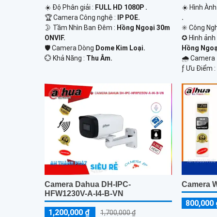
☀️ Hình Àn
☀️ Độ Phân giải :
FULL HD 1080P .
.
🏆 Camera Công nghệ :
IP POE.
✳️ Công Ng
🌛 Tầm Nhìn Ban Đêm :
Hồng Ngoại 30m
✪ Hình ảnh
ONVIF.
Hồng Ngoạ
🛡 Camera Dòng
Dome Kim Loại.
🌧️ Camer
️💮 Khả Năng :
Thu Âm.
️ƒ Ưu Điểm 
Camera Dahua DH-IPC-
Camera W
HFW1230V-A-I4-B-VN
800,000 
1,200,000 ₫
1,700,000 ₫