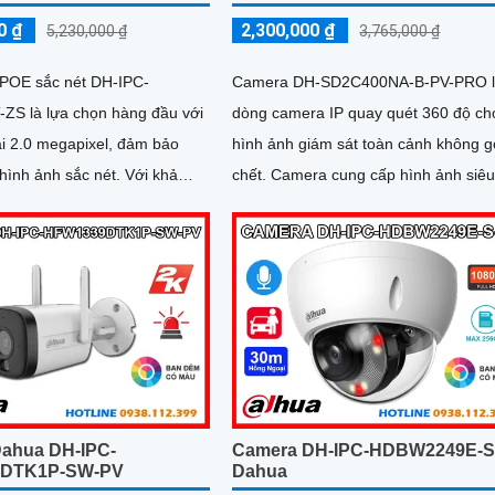
0 ₫
2,300,000 ₫
5,230,000 ₫
3,765,000 ₫
POE sắc nét DH-IPC-
Camera DH-SD2C400NA-B-PV-PRO 
S là lựa chọn hàng đầu với
dòng camera IP quay quét 360 độ ch
ải 2.0 megapixel, đảm bảo
hình ảnh giám sát toàn cảnh không g
h ảnh sắc nét. Với khả
chết. Camera cung cấp hình ảnh siêu nét
sát ban đêm thông qua
2K+ và có màu sắc cả ngày lẫn đêm,
trợ công nghệ phát hiện người SMD 
ahua DH-IPC-
Camera DH-IPC-HDBW2249E-S
DTK1P-SW-PV
Dahua