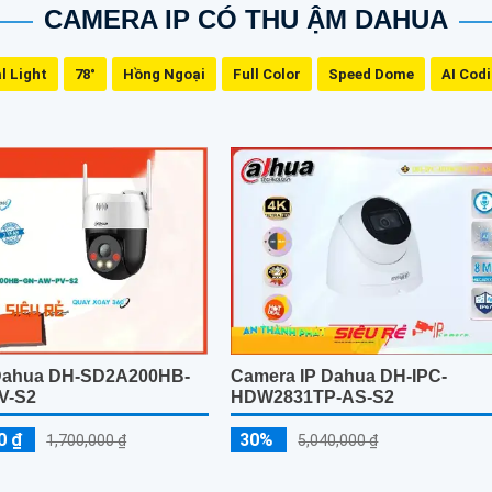
CAMERA IP CÓ THU ẬM DAHUA
l Light
78°
Hồng Ngoại
Full Color
Speed Dome
AI Cod
Dahua DH-SD2A200HB-
Camera IP Dahua DH-IPC-
V-S2
HDW2831TP-AS-S2
0 ₫
30%
1,700,000 ₫
5,040,000 ₫