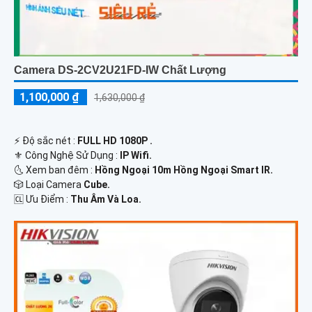
Camera DS-2CV2U21FD-IW Chất Lượng
1,100,000 ₫
1,630,000 ₫
️⚡ Độ sắc nét :
FULL HD 1080P .
⚜️ Công Nghệ Sử Dụng :
IP Wifi.
🌜 Xem ban đêm :
Hồng Ngoại 10m Hồng Ngoại Smart IR.
🎲 Loại Camera
Cube.
️🆑 Ưu Điểm :
Thu Âm Và Loa.