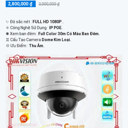
2,800,000 ₫
3,000,000 ₫
✨ Độ sắc nét :
FULL HD 1080P .
⚛️ Công Nghệ Sử Dụng :
IP POE.
❃ Xem ban đêm :
Full Color 30m Có Màu Ban Đêm.
♊ Cấu Tạo Camera
Dome Kim Loại.
️💠 Ưu Điểm :
Thu Âm.