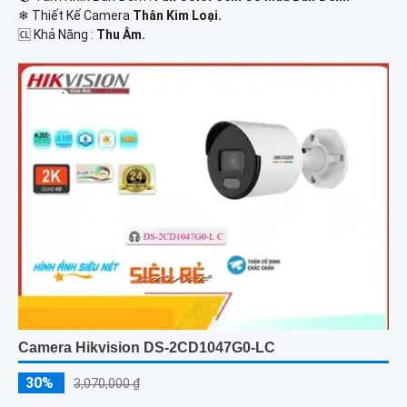
❄ Thiết Kế Camera
Thân Kim Loại.
️🆑 Khả Năng :
Thu Âm.
Camera Hikvision DS-2CD1047G0-LC
30%
3,070,000 ₫