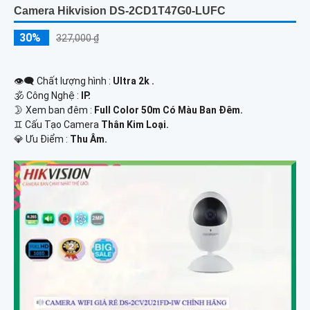
Camera Hikvision DS-2CD1T47G0-LUFC
30%
327,000 ₫
👁️‍🗨 Chất lượng hình :
Ultra 2k .
🕉️ Công Nghệ :
IP.
🌛 Xem ban đêm :
Full Color 50m Có Màu Ban Đêm.
♊ Cấu Tạo Camera
Thân Kim Loại.
️💎 Ưu Điểm :
Thu Âm.