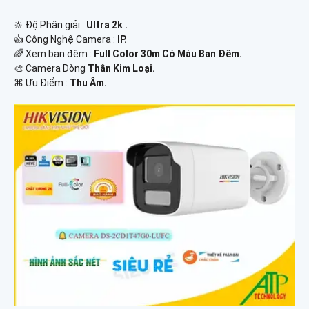
🔆 Độ Phân giải :
Ultra 2k .
👍 Công Nghệ Camera :
IP.
🌈 Xem ban đêm :
Full Color 30m Có Màu Ban Đêm.
🎨 Camera Dòng
Thân Kim Loại.
️⌘ Ưu Điểm :
Thu Âm.