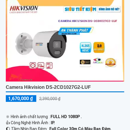
Camera Hikvision DS-2CD1027G2-LUF
1,670,000 ₫
2,390,000 ₫
🔆 Hình ảnh chất lượng :
FULL HD 1080P .
👍 Công Nghệ Hình Ảnh :
IP.
🌔 Tầm Nhìn Ban Đêm :
Full Color 30m Có Màu Ban Đêm.