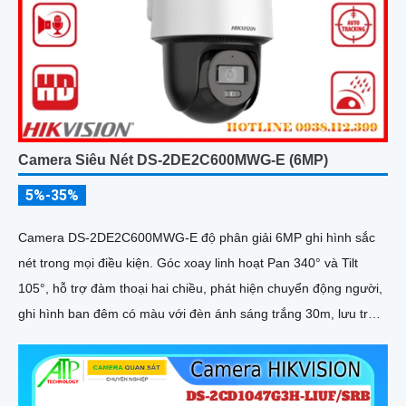
Camera Siêu Nét DS-2DE2C600MWG-E (6MP)
5%-35%
Camera DS-2DE2C600MWG-E độ phân giải 6MP ghi hình sắc
nét trong mọi điều kiện. Góc xoay linh hoạt Pan 340° và Tilt
105°, hỗ trợ đàm thoại hai chiều, phát hiện chuyển động người,
ghi hình ban đêm có màu với đèn ánh sáng trắng 30m, lưu trữ
lên tới 512GB, phù hợp giám sát toàn diện