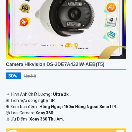
Camera Hikvision DS-2DE7A432IW-AEB(T5)
30%
liên hệ
🔅 Hình Ành Chất Lượng :
Ultra 2k .
✳️ Tích hợp công nghệ :
IP.
❈ Xem ban đêm :
Hồng Ngoại 150m Hồng Ngoại Smart IR.
🎲 Loại Camera
Xoay 360.
️☣️ Ưu Điểm :
Xoay 360 Thu Âm.