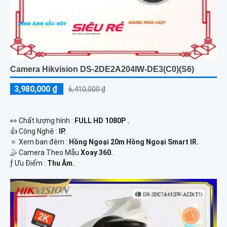
Camera Hikvision DS-2DE2A204IW-DE3(C0)(S6)
3,980,000 ₫
6,410,000 ₫
️👀 Chất lượng hình :
FULL HD 1080P .
👍 Công Nghệ :
IP.
🔅 Xem ban đêm :
Hồng Ngoại 20m Hồng Ngoại Smart IR.
🤹 Camera Theo Mẫu
Xoay 360.
️ƒ Ưu Điểm :
Thu Âm.