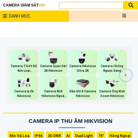
CAMERA GIÁM SÁT
360
DANH MỤC
Camera Thiết Kế
Camera Quan Sát
Camera Hikvision
Camera Chống
Kim Loại
2K Hikvision
Ultra 2K
Ngược Sáng
Hikvision
Hikvision
Camera Wifi
Camera Ip 3k
Đầu Ghi 8 Camera
Camera Ống Kính
Hikvision Ngoài
Hikvision
Hikvision
Zoom Hikvision
Trời 360
CAMERA IP THU ÂM HIKVISION
Mic Và Loa
IP66
3D DNR
AI
Dual Light
78°
Hồng Ngoại