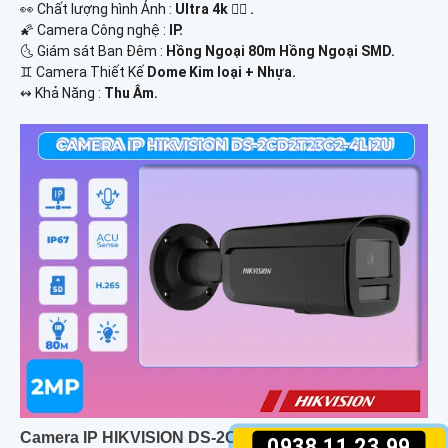
️👀 Chất lượng hình Ảnh :
Ultra 4k 👍🏾 .
🌠 Camera Công nghệ :
IP.
🌜 Giám sát Ban Đêm :
Hồng Ngoại 80m Hồng Ngoại SMD.
♊ Camera Thiết Kế
Dome Kim loại + Nhựa.
️↭ Khả Năng :
Thu Âm.
Camera IP HIKVISION DS-2CD2T23G2-4LI2U 2MP
0938.11.23.99