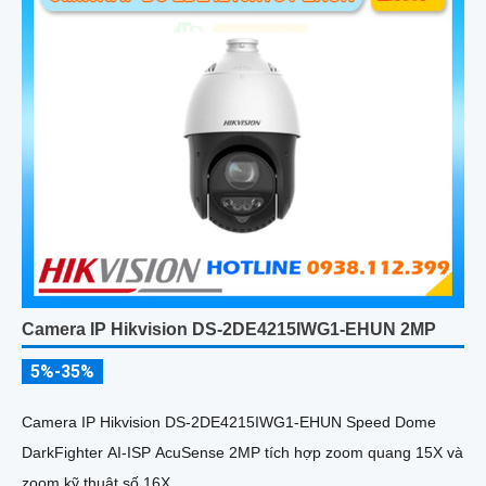
Camera IP Hikvision DS-2DE4215IWG1-EHUN 2MP
5%-35%
Camera IP Hikvision DS-2DE4215IWG1-EHUN Speed Dome
DarkFighter AI-ISP AcuSense 2MP tích hợp zoom quang 15X và
zoom kỹ thuật số 16X