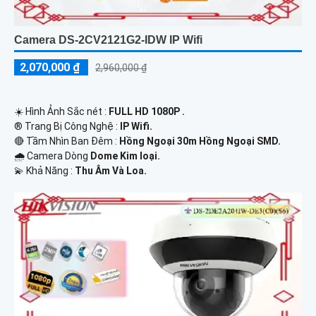
Camera DS-2CV2121G2-IDW IP Wifi
2,070,000 ₫
2,960,000 ₫
☀️ Hình Ảnh Sắc nét :
FULL HD 1080P .
®️ Trang Bị Công Nghệ :
IP Wifi.
🔴 Tầm Nhìn Ban Đêm :
Hồng Ngoại 30m Hồng Ngoại SMD.
🌧️ Camera Dòng
Dome Kim loại.
️💫 Khả Năng :
Thu Âm Và Loa.