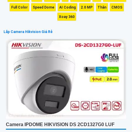
Full Color
Speed Dome
AI Coding
2.0 MP
Thân
CMOS
Xoay 360
Lắp Camera Hikvision Giá Rẻ
Camera IPDOME HIKVISION DS 2CD1327G0 LUF