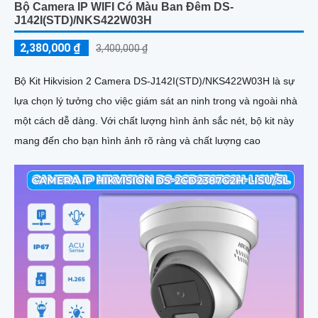
Bộ Camera IP WIFI Có Màu Ban Đêm DS-
J142I(STD)/NKS422W03H
2,380,000 ₫
3,400,000 ₫
Bộ Kit Hikvision 2 Camera DS-J142I(STD)/NKS422W03H là sự
lựa chọn lý tưởng cho việc giám sát an ninh trong và ngoài nhà
một cách dễ dàng. Với chất lượng hình ảnh sắc nét, bộ kit này
mang đến cho bạn hình ảnh rõ ràng và chất lượng cao