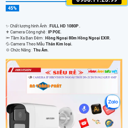
45%
✨ Chất lượng hình Ảnh :
FULL HD 1080P .
⚜️ Camera Công nghệ :
IP POE.
🔦 Tầm Xa Ban Đêm :
Hồng Ngoại 80m Hồng Ngoại EXIR.
💦 Camera Theo Mẫu
Thân Kim loại.
️💠 Chức Năng :
Thu Âm.