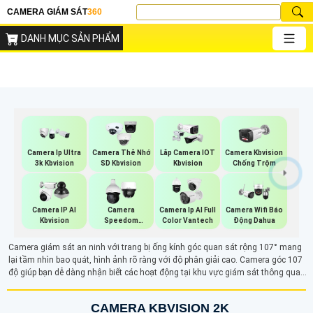
CAMERA GIÁM SÁT
360
DANH MỤC SẢN PHẨM
Camera Ip Ultra
Camera Thẻ Nhớ
Lắp Camera IOT
Camera Kbvision
3k Kbvision
SD Kbvision
Kbvision
Chống Trộm
Camera IP AI
Camera
Camera Ip AI Full
Camera Wifi Báo
Kbvision
Speedom
Color Vantech
Động Dahua
Kbvision
Camera giám sát an ninh với trang bị ống kính góc quan sát rộng 107° mang
lại tầm nhìn bao quát, hình ảnh rõ ràng với độ phân giải cao. Camera góc 107
độ giúp bạn dễ dàng nhận biết các hoạt động tại khu vực giám sát thông qua
điện thoại máy tính từ xa
CAMERA KBVISION 2K