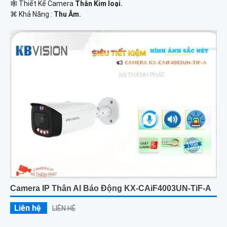
🕸️ Thiết Kế Camera
Thân Kim loại.
️⌘ Khả Năng :
Thu Âm.
Camera IP Thân AI Báo Động KX-CAiF4003UN-TiF-A
Liên hệ
LIÊN HỆ