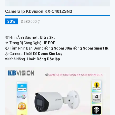
Camera Ip Kbvision KX-C4012SN3
30%
3,580,000 ₫
💯 Hình Ảnh Sắc nét :
Ultra 2k .
⚜️ Trang Bị Công Nghệ :
IP POE.
🌔 Tầm Nhìn Ban Đêm :
Hồng Ngoại 30m Hồng Ngoại Smart IR.
🤹 Camera Thiết Kế
Dome Kim Loại.
️📢 Khả Năng :
Hoặt Động Độc lập.