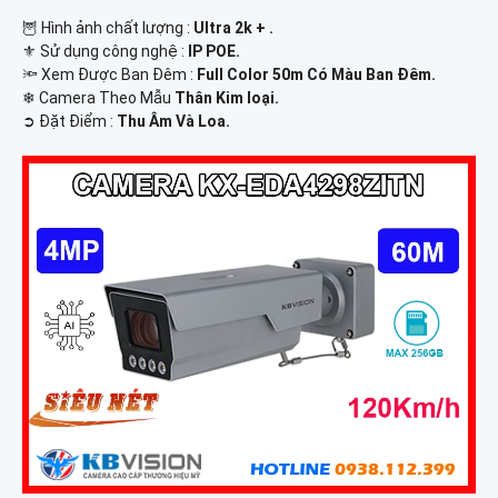
🦉 Hình ảnh chất lượng :
Ultra 2k + .
⚜️ Sử dụng công nghệ :
IP POE.
🔦 Xem Được Ban Đêm :
Full Color 50m Có Màu Ban Ðêm.
❄ Camera Theo Mẫu
Thân Kim loại.
️➲ Đặt Điểm :
Thu Âm Và Loa.