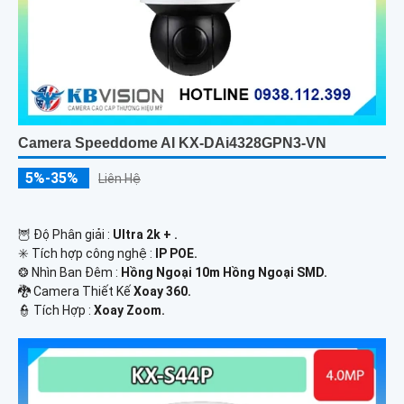
Camera Speeddome AI KX-DAi4328GPN3-VN
5%-35%
Liên Hệ
🦉 Độ Phân giải :
Ultra 2k + .
✳️ Tích hợp công nghệ :
IP POE.
❂ Nhìn Ban Đêm :
Hồng Ngoại 10m Hồng Ngoại SMD.
🐉️ Camera Thiết Kế
Xoay 360.
️👮 Tích Hợp :
Xoay Zoom.