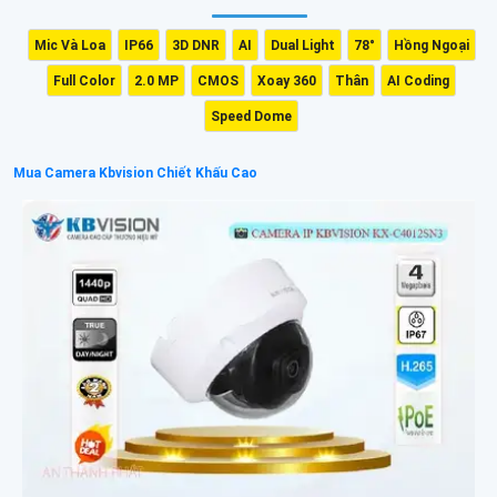
Mic Và Loa
IP66
3D DNR
AI
Dual Light
78°
Hồng Ngoại
Full Color
2.0 MP
CMOS
Xoay 360
Thân
AI Coding
Speed Dome
Mua Camera Kbvision Chiết Khấu Cao