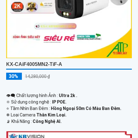
KX-CAiF4005MN2-TiF-A
30%
14,280,000 ₫
👁️‍🗨 Chất lượng hình Ảnh :
Ultra 2k .
⚛️ Sử dụng công nghệ :
IP POE.
⭐ Tầm Nhìn Ban Đêm :
Hồng Ngoại 50m Có Màu Ban Đêm.
❄ Loại Camera
Thân Kim Loại.
️📡 Khả Năng :
Công Nghệ AI.