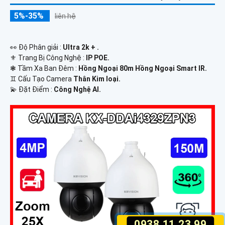
5%-35%
liên hệ
️👀 Độ Phân giải :
Ultra 2k + .
⚜️ Trang Bị Công Nghệ :
IP POE.
❃ Tầm Xa Ban Đêm :
Hồng Ngoại 80m Hồng Ngoại Smart IR.
♊ Cấu Tạo Camera
Thân Kim loại.
️💫 Đặt Điểm :
Công Nghệ AI.
0938.11.23.99