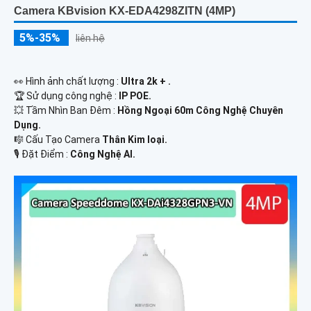
Camera KBvision KX-EDA4298ZITN (4MP)
5%-35%
liên hệ
️👀 Hình ảnh chất lượng :
Ultra 2k + .
🏆 Sử dụng công nghệ :
IP POE.
💥 Tầm Nhìn Ban Đêm :
Hồng Ngoại 60m Công Nghệ Chuyên
Dụng.
🎼️ Cấu Tạo Camera
Thân Kim loại.
️🎙 Đặt Điểm :
Công Nghệ AI.