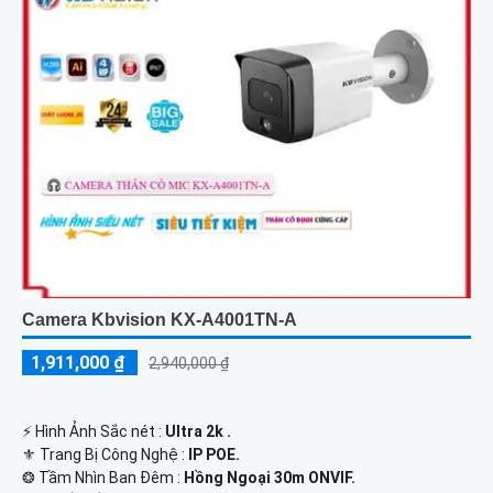
Camera Kbvision KX-A4001TN-A
1,911,000 ₫
2,940,000 ₫
️⚡ Hình Ảnh Sắc nét :
Ultra 2k .
⚜️ Trang Bị Công Nghệ :
IP POE.
❂ Tầm Nhìn Ban Đêm :
Hồng Ngoại 30m ONVIF.