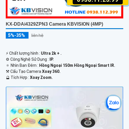
KX-DDAi4329ZPN3 Camera KBVISION (4MP)
5%-35%
liên hệ
️⚡ Chất lượng hình :
Ultra 2k + .
⚙ Công Nghệ Sử Dụng :
IP.
🔅 Nhìn Ban Đêm :
Hồng Ngoại 150m Hồng Ngoại Smart IR.
⚒ Cấu Tạo Camera
Xoay 360.
️🔮 Tích Hợp :
Xoay Zoom.