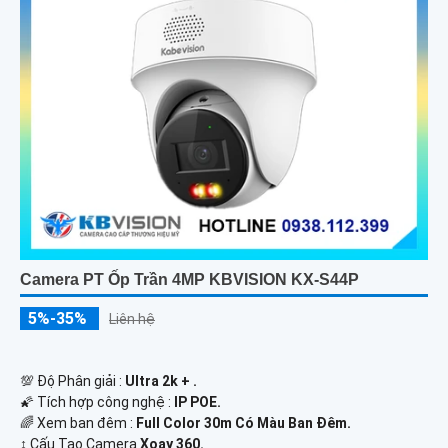
Camera PT Ốp Trần 4MP KBVISION KX-S44P
5%-35%
Liên hệ
💯 Độ Phân giải :
Ultra 2k + .
🌠 Tích hợp công nghệ :
IP POE.
🌈 Xem ban đêm :
Full Color 30m Có Màu Ban Ðêm.
↕️ Cấu Tạo Camera
Xoay 360.