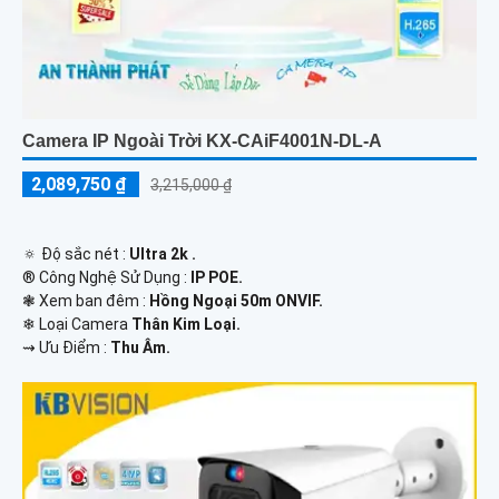
Camera IP Ngoài Trời KX-CAiF4001N-DL-A
2,089,750 ₫
3,215,000 ₫
🔅 Độ sắc nét :
Ultra 2k .
®️ Công Nghệ Sử Dụng :
IP POE.
❃ Xem ban đêm :
Hồng Ngoại 50m ONVIF.
❄ Loại Camera
Thân Kim Loại.
️⇝ Ưu Điểm :
Thu Âm.