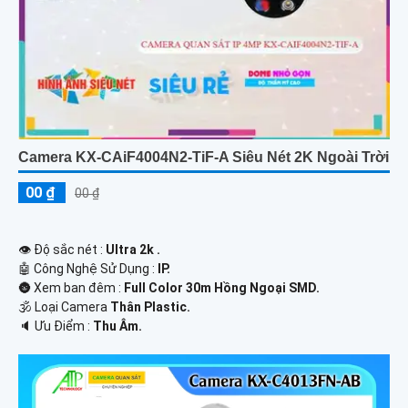
Camera KX-CAiF4004N2-TiF-A Siêu Nét 2K Ngoài Trời
00 ₫
00 ₫
👁 Độ sắc nét :
Ultra 2k .
🤖️ Công Nghệ Sử Dụng :
IP.
🌚 Xem ban đêm :
Full Color 30m Hồng Ngoại SMD.
🕉️ Loại Camera
Thân Plastic.
️🔈 Ưu Điểm :
Thu Âm.