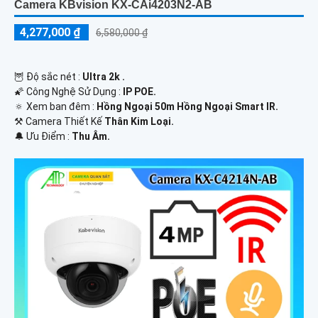
Camera KBvision KX-CAi4203N2-AB
4,277,000 ₫
6,580,000 ₫
🦉 Độ sắc nét :
Ultra 2k .
🌠 Công Nghệ Sử Dụng :
IP POE.
🔅 Xem ban đêm :
Hồng Ngoại 50m Hồng Ngoại Smart IR.
⚒ Camera Thiết Kế
Thân Kim Loại.
️🔔 Ưu Điểm :
Thu Âm.