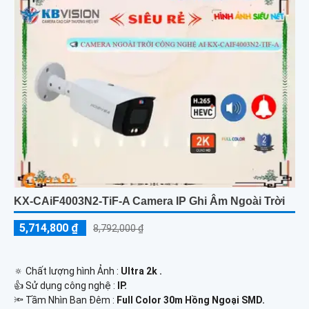
KX-CAiF4003N2-TiF-A Camera IP Ghi Âm Ngoài Trời
5,714,800 ₫
8,792,000 ₫
🔅 Chất lượng hình Ảnh :
Ultra 2k .
👍 Sử dụng công nghệ :
IP.
🔦 Tầm Nhìn Ban Đêm :
Full Color 30m Hồng Ngoại SMD.