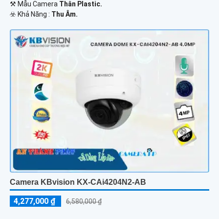
⚒ Mẫu Camera
Thân Plastic.
️☣️ Khả Năng :
Thu Âm.
Camera KBvision KX-CAi4204N2-AB
4,277,000 ₫
6,580,000 ₫