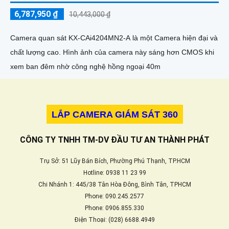
6,787,950 ₫
10,443,000 ₫
Camera quan sát KX-CAi4204MN2-A là một Camera hiện đại và
chất lượng cao. Hình ảnh của camera này sáng hơn CMOS khi
xem ban đêm nhờ công nghệ hồng ngoại 40m
LẮP CAMERA GIÁM SÁT 360
CÔNG TY TNHH TM-DV ĐẦU TƯ AN THÀNH PHÁT
Trụ Sở: 51 Lũy Bán Bích, Phường Phú Thạnh, TP.HCM
Hotline: 0938 11 23 99
Chi Nhánh 1: 445/38 Tân Hòa Đông, Bình Tân, TPHCM
Phone: 090.245.2577
Phone: 0906.855.330
Điện Thoại: (028) 6688.4949