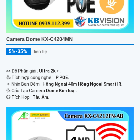
Camera Dome KX-C4204MN
5%-35%
liên hệ
️👀 Độ Phân giải :
Ultra 2k + .
👍 Tích hợp công nghệ :
IP POE.
🔅 Nhìn Ban Đêm :
Hồng Ngoại 40m Hồng Ngoại Smart IR.
💦 Cấu Tạo Camera
Dome Kim loại.
️💮 Tích Hợp :
Thu Âm.