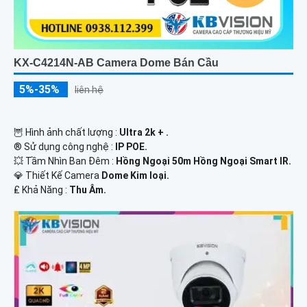
KX-C4214N-AB Camera Dome Bán Cầu
5%-35%
liên hệ
🦉 Hình ảnh chất lượng :
Ultra 2k + .
®️ Sử dụng công nghệ :
IP POE.
💥 Tầm Nhìn Ban Đêm :
Hồng Ngoại 50m Hồng Ngoại Smart IR.
💎 Thiết Kế Camera
Dome Kim loại.
️₤ Khả Năng :
Thu Âm.