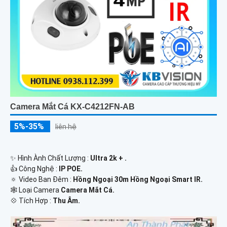
Camera Mắt Cá KX-C4212FN-AB
5%-35%
liên hệ
✨ Hình Ành Chất Lượng :
Ultra 2k + .
👍 Công Nghệ :
IP POE.
🔅 Video Ban Đêm :
Hồng Ngoại 30m Hồng Ngoại Smart IR.
🕸️ Loại Camera
Camera Mắt Cá.
️💠 Tích Hợp :
Thu Âm.