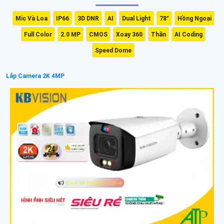
Mic Và Loa
IP66
3D DNR
AI
Dual Light
78°
Hồng Ngoại
Full Color
2.0 MP
CMOS
Xoay 360
Thân
AI Coding
Speed Dome
Lắp Camera 2K 4MP