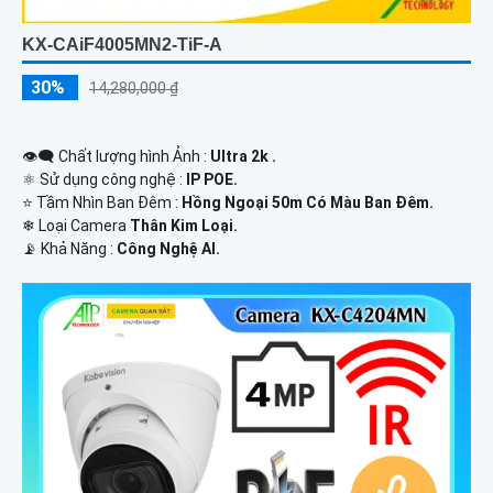
KX-CAiF4005MN2-TiF-A
30%
14,280,000 ₫
👁️‍🗨 Chất lượng hình Ảnh :
Ultra 2k .
⚛️ Sử dụng công nghệ :
IP POE.
⭐ Tầm Nhìn Ban Đêm :
Hồng Ngoại 50m Có Màu Ban Đêm.
❄ Loại Camera
Thân Kim Loại.
️📡 Khả Năng :
Công Nghệ AI.