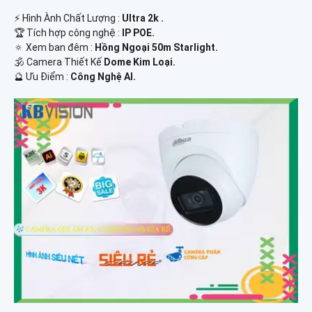
️⚡ Hình Ành Chất Lượng :
Ultra 2k .
🏆 Tích hợp công nghệ :
IP POE.
🔅 Xem ban đêm :
Hồng Ngoại 50m Starlight.
🕉️ Camera Thiết Kế
Dome Kim Loại.
️🔮 Ưu Điểm :
Công Nghệ AI.