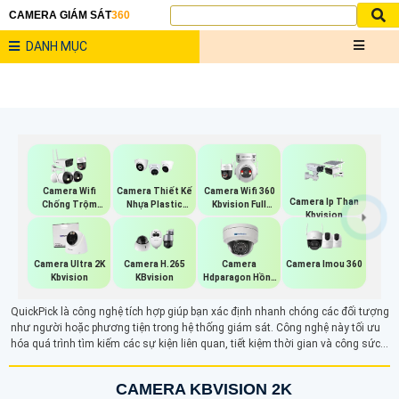
CAMERA GIÁM SÁT
360
DANH MỤC
Camera Wifi
Camera Thiết Kế
Camera Wifi 360
Camera Ip Than
Chống Trộm
Nhựa Plastic
Kbvision Full
Kbvision
Kbvision
Kbvision
Color
Camera Imou 360
Camera Ultra 2K
Camera H.265
Camera
Kbvision
KBvision
Hdparagon Hồng
Ngoại
QuickPick là công nghệ tích hợp giúp bạn xác định nhanh chóng các đối tượng
như người hoặc phương tiện trong hệ thống giám sát. Công nghệ này tối ưu
hóa quá trình tìm kiếm các sự kiện liên quan, tiết kiệm thời gian và công sức
trong việc xử lý dữ liệu.
CAMERA KBVISION 2K