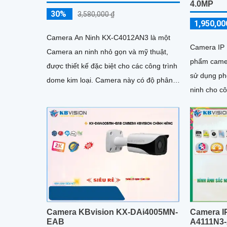
4.0MP
30%
3,580,000 ₫
1,950,00
Camera An Ninh KX-C4012AN3 là một
Camera IP
Camera an ninh nhỏ gọn và mỹ thuật,
phẩm camer
được thiết kế đặc biệt cho các công trình
sử dụng phổ
dome kim loại. Camera này có độ phân
ninh cho cô
giải Ultra 2k, với công nghệ chính hãng
phòng và nh
IP POE giúp cho hình ảnh trở nên rõ nét
và trung thực hơn
Camera KBvision KX-DAi4005MN-
Camera IP
EAB
A4111N3