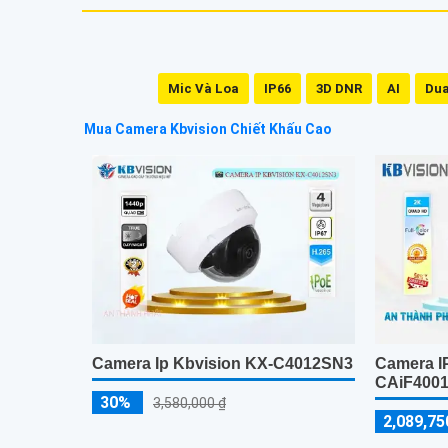
Mic Và Loa
IP66
3D DNR
AI
Dua
Mua Camera Kbvision Chiết Khấu Cao
Camera Ip Kbvision KX-C4012SN3
Camera IP
CAiF400
30%
3,580,000 ₫
2,089,75