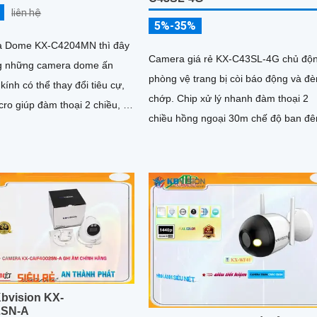
liên hệ
5%-35%
a Dome KX-C4204MN thì đây
Camera giá rẻ KX-C43SL-4G chủ độ
ng những camera dome ấn
phòng vệ trang bị còi báo động và đè
kính có thể thay đổi tiêu cự,
chớp. Chip xử lý nhanh đàm thoại 2
cro giúp đàm thoại 2 chiều, hỗ
chiều hồng ngoại 30m chế độ ban đ
m thẻ nhớ dung lượng tối đa
4G. Sử dụng tâm pin năng lượng...
n ban đêm bằng hồng ngoại
m
bvision KX-
2SN-A