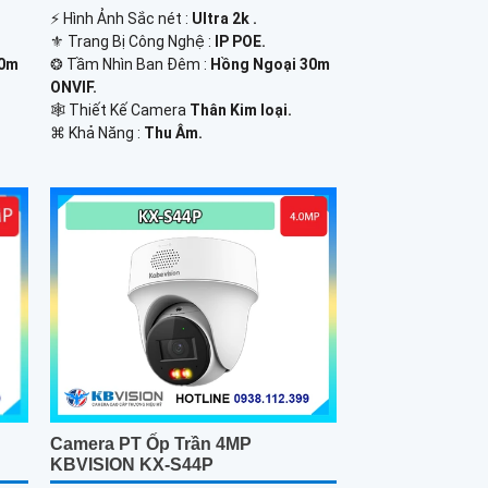
️⚡ Hình Ảnh Sắc nét :
Ultra 2k .
⚜️ Trang Bị Công Nghệ :
IP POE.
50m
❂ Tầm Nhìn Ban Đêm :
Hồng Ngoại 30m
ONVIF.
🕸️ Thiết Kế Camera
Thân Kim loại.
️⌘ Khả Năng :
Thu Âm.
Camera PT Ốp Trần 4MP
KBVISION KX-S44P