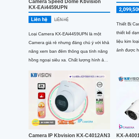
Camera Speed Dome Kbvision
KX-EAi4459UPN
2,099,50
Liên hệ
LIÊN HỆ
Thiết Bị 
thiết kế dạ
Loại Camera KX-EAi4459UPN là một
liệu kim loạ
Camera giá rẻ nhưng đáng chú ý với khả
ảnh được ho
năng xem ban đêm thông qua tính năng
Ultra 2k, đ
hồng ngoại siêu xa. Chất lượng hình ảnh
nét
sắt nét lên đến 4
Camera IP Kbvision KX-C4012AN3
KX-A4001