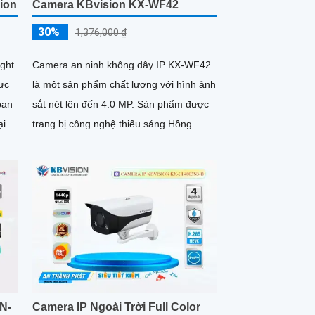
ion
Camera KBvision KX-WF42
30%
1,376,000 ₫
ight
Camera an ninh không dây IP KX-WF42
vực
là một sản phẩm chất lượng với hình ảnh
sắt nét lên đến 4.0 MP. Sản phẩm được
ại
trang bị công nghệ thiếu sáng Hồng
 sát
Ngoại giúp quan sát được xa tới 30m
h
N-
Camera IP Ngoài Trời Full Color