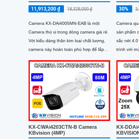
11,913,200 ₫
30%
18,328,000 ₫
3
Camera KX-DAi4005MN-EAB là một
Camera qua
Camera thú vị trong dòng camera giá rẻ.
sản phẩm c
Với kiểu dáng thân kim loại chất lượng,
sắc nét 4.0
camera này hoàn toàn phù hợp để lắp
trình với mức
đặt trong các nhà xưởng
được trang
KX-CWAi4203CTN-B Camera
KX-DDAi
KBvision (4MP)
KBVISION