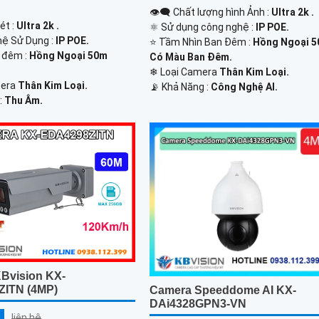
👁️‍🗨 Chất lượng hình Ảnh :
Ultra 2k .
ét :
Ultra 2k .
⚛️ Sử dụng công nghệ :
IP POE.
hệ Sử Dụng :
IP POE.
⭐ Tầm Nhìn Ban Đêm :
Hồng Ngoại 
 đêm :
Hồng Ngoại 50m
Có Màu Ban Đêm.
❄ Loại Camera
Thân Kim Loại.
mera
Thân Kim Loại.
️📡 Khả Năng :
Công Nghệ AI.
:
Thu Âm.
Bvision KX-
ITN (4MP)
Camera Speeddome AI KX-
DAi4328GPN3-VN
liên hệ