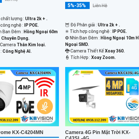
5%-35%
Liên Hệ
h chất lượng :
Ultra 2k + .
🦉 Độ Phân giải :
Ultra 2k + .
 công nghệ :
IP POE.
✳️ Tích hợp công nghệ :
IP POE.
n Ban Đêm :
Hồng Ngoại 60m
❂ Nhìn Ban Đêm :
Hồng Ngoại 10m 
 Chuyên Dụng.
Ngoại SMD.
o Camera
Thân Kim loại.
🐉️ Camera Thiết Kế
Xoay 360.
 :
Công Nghệ AI.
️👮 Tích Hợp :
Xoay Zoom.
Dome KX-C4204MN
Camera 4G Pin Mặt Trời KX-
C43SL-4G