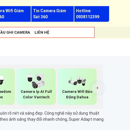
ra Wifi Giám
Tin Camera Giám
Hotline:
60
Sát 360
0938112399
ẦU GHI CAMERA
LIÊN HỆ
eedom
Camera Ip AI Full
Camera Wifi Báo
on
Color Vantech
Động Dahua
luôn rõ nét và sáng đẹp. Công nghệ này sử dụng thuật
nh theo ánh sáng thay đổi nhanh chóng, Super Adapt mang