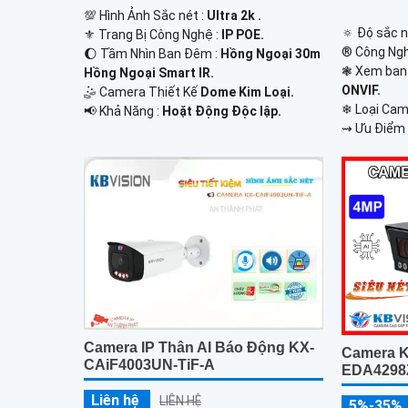
💯 Hình Ảnh Sắc nét :
Ultra 2k .
🔅 Độ sắc n
⚜️ Trang Bị Công Nghệ :
IP POE.
®️ Công Ng
🌔 Tầm Nhìn Ban Đêm :
Hồng Ngoại 30m
❃ Xem ban
Hồng Ngoại Smart IR.
ONVIF.
🤹 Camera Thiết Kế
Dome Kim Loại.
❄ Loại Ca
️📢 Khả Năng :
Hoặt Động Độc lập.
️⇝ Ưu Điểm 
Camera IP Thân AI Báo Động KX-
Camera K
CAiF4003UN-TiF-A
EDA4298Z
Liên hệ
LIÊN HỆ
5%-35%