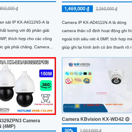
1,469,000 ₫
,850,000 ₫
2,260,000 ₫
n sát IP KX-A4111N3-A là
Camera IP KX-AD4111N-A là dòng
hất lượng với độ phân giải
camera thân cố định hoạt động ghi h
 MP, thích hợp cho các công
ngoài trời siêu nét 4.0MP, tích hợp mi
 giá phải chăng. Camera
giúp ghi lại hình ảnh có âm thanh rõ 
 bị công nghệ Chống...
chân thực
Camera KBvision KX-WD42 ۞
4329ZPN3 Camera
 (4MP)
30%
1,504,000 ₫