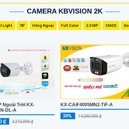
CAMERA KBVISION 2K
l Light
78°
Hồng Ngoại
Full Color
2.0 MP
CMOS
Xo
 Ngoài Trời KX-
KX-CAiF4005MN2-TiF-A
1N-DL-A
30%
14,280,000 ₫
0 ₫
3,215,000 ₫