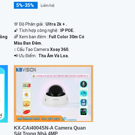
5%-35%
Liên hệ
💯 Độ Phân giải :
Ultra 2k + .
🌠 Tích hợp công nghệ :
IP POE.
🌈 Xem ban đêm :
Full Color 30m Có
Hồng
Màu Ban Ðêm.
↕️ Cấu Tạo Camera
Xoay 360.
️📢 Ưu Điểm :
Thu Âm Và Loa.
KX-CAi4004SN-A Camera Quan
Sát Trong Nhà 4MP