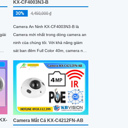
KX-CF4003N3-B
30%
4,450,000 ₫
Camera An Ninh KX-CF4003N3-B là
giải
Camera mới nhất trong dòng camera an
ninh của chúng tôi. Với khả năng giám
sát ban đêm Full Color 40m, camera này
.
có thể hiển thị màu sắc rõ ràng và sáng
đẹp ngay cả trong điều kiện thiếu ánh
sáng
KX-
Camera Mắt Cá KX-C4212FN-AB