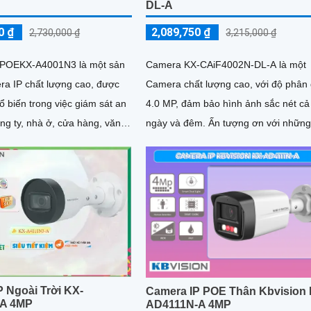
DL-A
0 ₫
2,089,750 ₫
2,730,000 ₫
3,215,000 ₫
 POEKX-A4001N3 là một sản
Camera KX-CAiF4002N-DL-A là một
a IP chất lượng cao, được
Camera chất lượng cao, với độ phân 
 biến trong việc giám sát an
4.0 MP, đảm bảo hình ảnh sắc nét cả
ng ty, nhà ở, cửa hàng, văn
ngày và đêm. Ấn tượng ơn với những
iều không gian...
thông số là camera này có khả năng..
 Ngoài Trời KX-
Camera IP POE Thân Kbvision 
-A 4MP
AD4111N-A 4MP