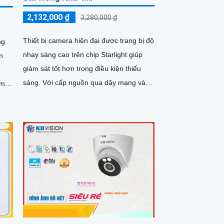
2,132,000 ₫
3,280,000 ₫
Thiết bị camera hiện đại được trang bị độ
ng
nhạy sáng cao trên chip Starlight giúp
n
giám sát tốt hơn trong điều kiện thiếu
sáng. Với cấp nguồn qua dây mạng và
êm
khả năng lưu trữ dữ liệu thông qua khe
thẻ nhớ, model KX-CAi4004SN-A mang
đến hiệu suất cao