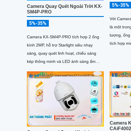
5%-35%
Camera Quay Quét Ngoài Trời KX-
SM4P-PRO
Với Camer
5%-35%
là một tro
tượng, ống 
Camera KX-SM4P-PRO tích hợp 2 ống
tích hợp mi
kính 2MP, hỗ trợ Starlight siêu nhạy
trợ khe cắ
sáng, quay quét linh hoạt, chiếu sáng
256GB, nhì
kép thông minh và LED ánh sáng ấm
lên đến 40
30m. Công nghệ AI-ISP kết hợp cảm
biến lớn tối ưu hình ảnh ban đêm
Camera K
CAiF400