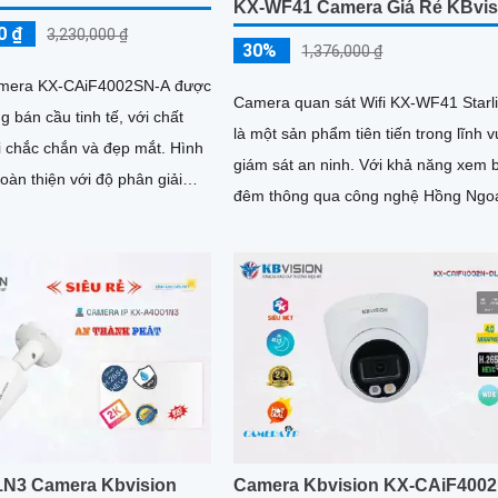
KX-WF41 Camera Giá Rẻ KBvis
0 ₫
3,230,000 ₫
30%
1,376,000 ₫
Camera KX-CAiF4002SN-A được
Camera quan sát Wifi KX-WF41 Starl
ng bán cầu tinh tế, với chất
là một sản phẩm tiên tiến trong lĩnh 
i chắc chắn và đẹp mắt. Hình
giám sát an ninh. Với khả năng xem ban
àn thiện với độ phân giải
đêm thông qua công nghệ Hồng Ngo
ảm bảo chất lượng hình sắc
30m, camera này cho phép bạn quan
mọi góc của xưởng sản xuất một các
sáng mịn
N3 Camera Kbvision
Camera Kbvision KX-CAiF4002