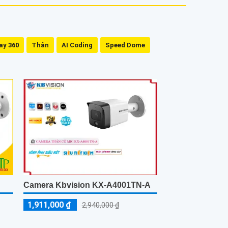
ay 360
Thân
AI Coding
Speed Dome
Camera Kbvision KX-A4001TN-A
1,911,000 ₫
2,940,000 ₫