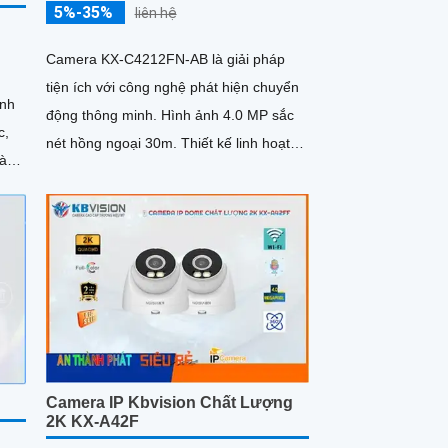
5%-35%
liên hệ
Camera KX-C4212FN-AB là giải pháp
tiện ích với công nghệ phát hiện chuyển
ình
động thông minh. Hình ảnh 4.0 MP sắc
c,
nét hồng ngoại 30m. Thiết kế linh hoạt
ràng
hỗ trợ đa chức năng như...
Camera IP Kbvision Chất Lượng
2K KX-A42F