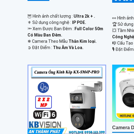
🦉 Hình ảnh chất lượng :
Ultra 2k + .
️👀 Hình ản
⚜️ Sử dụng công nghệ :
IP POE.
🏆 Sử dụng
🔦 Xem Được Ban Đêm :
Full Color 50m
💥 Tầm Nhì
Có Màu Ban Ðêm.
Công Nghệ
❄ Camera Theo Mẫu
Thân Kim loại.
🎼️ Cấu Tạ
️➲ Đặt Điểm :
Thu Âm Và Loa.
️🎙 Đặt Điểm
Camera 