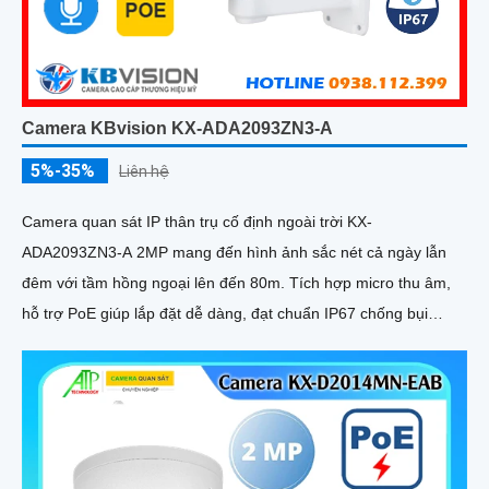
Camera KBvision KX-ADA2093ZN3-A
5%-35%
Liên hệ
Camera quan sát IP thân trụ cố định ngoài trời KX-
ADA2093ZN3-A 2MP mang đến hình ảnh sắc nét cả ngày lẫn
đêm với tầm hồng ngoại lên đến 80m. Tích hợp micro thu âm,
hỗ trợ PoE giúp lắp đặt dễ dàng, đạt chuẩn IP67 chống bụi
nước, hoạt động bền bỉ trong mọi điều kiện