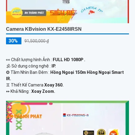
Camera KBvision KX-E2458IRSN
30%
91,500,000 ₫
️👀 Chất lượng hình Ảnh :
FULL HD 1080P .
🕉️ Sử dụng công nghệ :
IP.
❂ Tầm Nhìn Ban Đêm :
Hồng Ngoại 150m Hồng Ngoại Smart
IR.
♊ Thiết Kế Camera
Xoay 360.
️↭ Khả Năng :
Xoay Zoom.