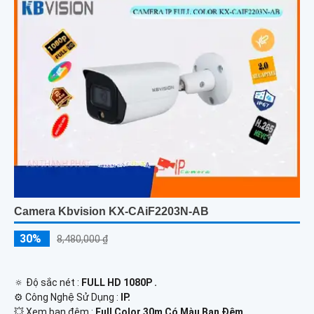
Camera Kbvision KX-CAiF2203N-AB
30%
8,480,000 ₫
🔅 Độ sắc nét :
FULL HD 1080P .
⚙ Công Nghệ Sử Dụng :
IP.
💥 Xem ban đêm :
Full Color 30m Có Màu Ban Đêm.