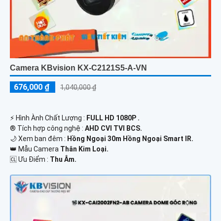
Camera KBvision KX-C2121S5-A-VN
676,000 ₫
1,040,000 ₫
️⚡ Hình Ành Chất Lượng :
FULL HD 1080P .
®️ Tích hợp công nghệ :
AHD CVI TVI BCS.
🌙 Xem ban đêm :
Hồng Ngoại 30m Hồng Ngoại Smart IR.
👑 Mẫu Camera
Thân Kim Loại.
️🆑 Ưu Điểm :
Thu Âm.