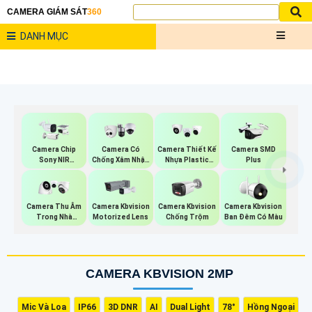
CAMERA GIÁM SÁT
360
DANH MỤC
Camera Chip
Camera Có
Camera Thiết Kế
Camera SMD
Sony NIR
Chống Xâm Nhập
Nhựa Plastic
Plus
KBvision
Kbvision
Kbvision
Camera Thu Âm
Camera Kbvision
Camera Kbvision
Camera Kbvision
Trong Nhà
Motorized Lens
Chống Trộm
Ban Đêm Có Màu
Kbvision
CAMERA KBVISION 2MP
Mic Và Loa
IP66
3D DNR
AI
Dual Light
78°
Hồng Ngoại