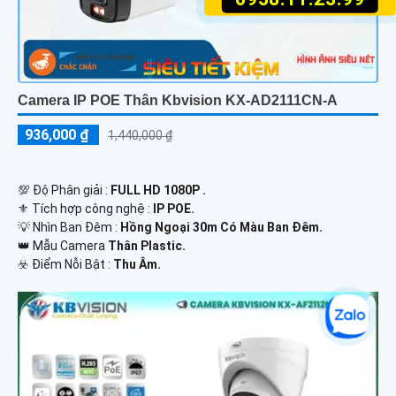
Camera IP POE Thân Kbvision KX-AD2111CN-A
936,000 ₫
1,440,000 ₫
💯 Độ Phân giải :
FULL HD 1080P .
⚜️ Tích hợp công nghệ :
IP POE.
💡 Nhìn Ban Đêm :
Hồng Ngoại 30m Có Màu Ban Ðêm.
👑 Mẫu Camera
Thân Plastic.
️☣️ Điểm Nỗi Bật :
Thu Âm.