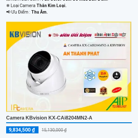
❄ Loại Camera
Thân Kim Loại.
️📢 Ưu Điểm :
Thu Âm.
Camera KBvision KX-CAi8204MN2-A
9,834,500 ₫
15,130,000 ₫