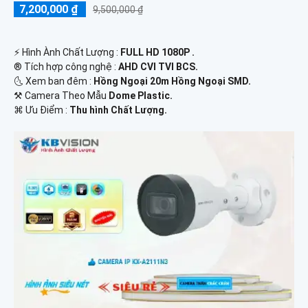
7,200,000 ₫
9,500,000 ₫
️⚡ Hình Ành Chất Lượng :
FULL HD 1080P .
®️ Tích hợp công nghệ :
AHD CVI TVI BCS.
🌜 Xem ban đêm :
Hồng Ngoại 20m Hồng Ngoại SMD.
⚒ Camera Theo Mẫu
Dome Plastic.
️⌘ Ưu Điểm :
Thu hình Chất Lượng.