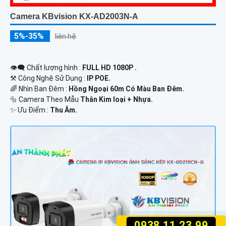
Camera KBvision KX-AD2003N-A
5%-35%
liên hệ
👁️‍🗨 Chất lượng hình :
FULL HD 1080P .
⚒ Công Nghệ Sử Dụng :
IP POE.
🌈 Nhìn Ban Đêm :
Hồng Ngoại 60m Có Màu Ban Ðêm.
🔩 Camera Theo Mẫu
Thân Kim loại + Nhựa.
️✨ Ưu Điểm :
Thu Âm.
0938.11.23.99