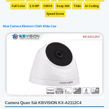
Full Color
2.0 MP
CMOS
Xoay 360
Thân
AI Coding
Speed Dome
Mua Camera Kbvision Chiết Khấu Cao
Camera Quan Sát KBVISION KX-A2112C4