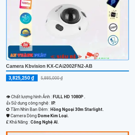
Camera Kbvision KX-CAi2002FN2-AB
3,825,250 ₫
5,885,000 ₫
👁 Chất lượng hình Ảnh :
FULL HD 1080P .
👍 Sử dụng công nghệ :
IP.
✪ Tầm Nhìn Ban Đêm :
Hồng Ngoại 30m Starlight.
🛡 Camera Dòng
Dome Kim Loại.
️₤ Khả Năng :
Công Nghệ AI.