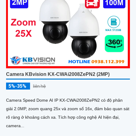
Camera KBvision KX-CWAi2008ZePN2 (2MP)
5%-35%
liên hệ
Camera Speed Dome AI IP KX-CWAi2008ZePN2 có độ phân
giải 2.0MP, zoom quang 25x và zoom số 16x, đảm bảo quan sát
rõ ràng ở khoảng cách xa. Tích hợp công nghệ AI hiện đại,
camera...