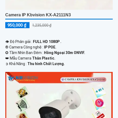
Camera IP Kbvision KX-A2111N3
950,000 ₫
1,235,000 ₫
👁 Độ Phân giải :
FULL HD 1080P .
®️ Camera Công nghệ :
IP POE.
✪ Tầm Nhìn Ban Đêm :
Hồng Ngoại 30m ONVIF.
👑 Mẫu Camera
Thân Plastic.
️➲ Khả Năng :
Thu hình Chất Lượng.