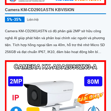
Camera KM-CD2901ASTN KBVISION
5%-35%
Liên Hệ
Camera KM-CD2901ASTN có độ phân giải 2MP sở hữu công
nghệ AI giúp phát hiện và phân loại chính xác người và phương
tiện. Tích hợp hồng ngoại tầm xa 40m, hỗ trợ thẻ nhớ Micro SD
256GB và đạt chuẩn IP67, IK10, đảm bảo hoạt động bền bỉ
trong mọi điều kiện môi trường