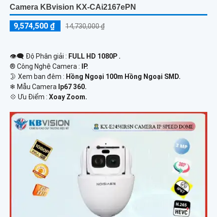
Camera KBvision KX-CAi2167ePN
9,574,500 ₫
14,730,000 ₫
👁️‍🗨 Độ Phân giải :
FULL HD 1080P .
®️ Công Nghệ Camera :
IP.
🌛 Xem ban đêm :
Hồng Ngoại 100m Hồng Ngoại SMD.
❄ Mẫu Camera
Ip67 360.
️💠 Ưu Điểm :
Xoay Zoom.