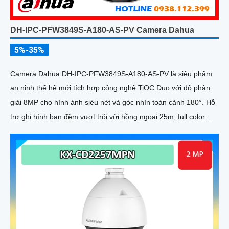
DH-IPC-PFW3849S-A180-AS-PV Camera Dahua
5%-35%
Camera Dahua DH-IPC-PFW3849S-A180-AS-PV là siêu phẩm
an ninh thế hệ mới tích hợp công nghệ TiOC Duo với độ phân
giải 8MP cho hình ảnh siêu nét và góc nhìn toàn cảnh 180°. Hỗ
trợ ghi hình ban đêm vượt trội với hồng ngoại 25m, full color
20m, đàm thoại hai chiều rõ ràng, cùng khe cắm thẻ nhớ 256GB
đáp ứng nhu cầu lưu trữ dài hạn, thiết kế chuẩn IP67 chống bụi
nước, cấp nguồn POE