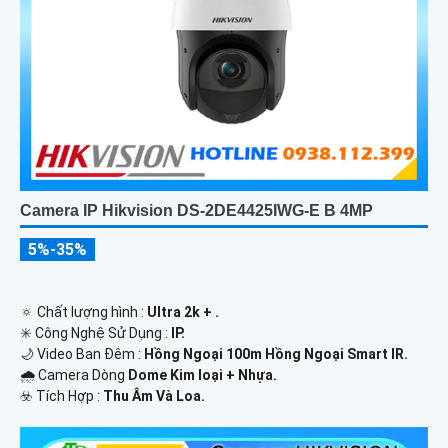
Camera IP Hikvision DS-2DE4425IWG-E B 4MP
5%-35%
🔅 Chất lượng hình :
Ultra 2k + .
✳️ Công Nghệ Sử Dụng :
IP.
🌙 Video Ban Đêm :
Hồng Ngoại 100m Hồng Ngoại Smart IR.
🌧️ Camera Dòng
Dome Kim loại + Nhựa.
️☣️ Tích Hợp :
Thu Âm Và Loa.