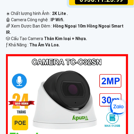
☀️ Chất lượng hình Ảnh :
2K Lite .
🤖️ Camera Công nghệ :
IP Wifi.
🌈 Xem Được Ban Đêm :
Hồng Ngoại 10m Hồng Ngoại Smart
IR.
🎲 Cấu Tạo Camera
Thân Kim loại + Nhựa.
️ƒ Khả Năng :
Thu Âm Và Loa.