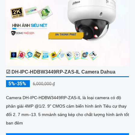
☑ DH-IPC-HDBW3449RP-ZAS-IL Camera Dahua
5%-35%
6,000,000 ₫
Camera DH-IPC-HDBW3449RP-ZAS-IL là loại camera có độ
phân giải 4MP @1/2. 9" CMOS cảm biến hình ảnh Tiêu cự thay
đổi 2. 7 mm–13. 5 mmánh sáng kép cho chất lượng hình ảnh tốt
ban đêm