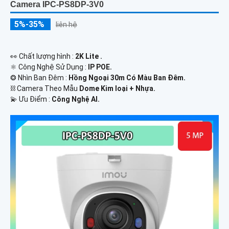
Camera IPC-PS8DP-3V0
5%-35%
liên hệ
️👀 Chất lượng hình :
2K Lite .
⚛️ Công Nghệ Sử Dụng :
IP POE.
❂ Nhìn Ban Đêm :
Hồng Ngoại 30m Có Màu Ban Ðêm.
⛓ Camera Theo Mẫu
Dome Kim loại + Nhựa.
️💫 Ưu Điểm :
Công Nghệ AI.