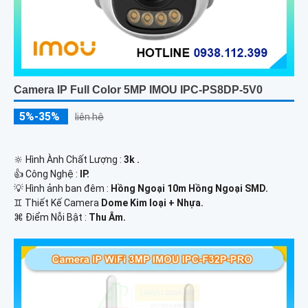
Camera IP Full Color 5MP IMOU IPC-PS8DP-5V0
5%-35%
liên hệ
🔆 Hình Ành Chất Lượng :
3k .
👍 Công Nghệ :
IP.
💡 Hình ảnh ban đêm :
Hồng Ngoại 10m Hồng Ngoại SMD.
♊ Thiết Kế Camera
Dome Kim loại + Nhựa.
️⌘ Điểm Nỗi Bật :
Thu Âm.