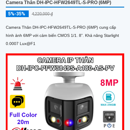
Camera Thân DH-IPC-HFW2649TL-S-PRO (6MP)
5%-35%
4,220,000 ₫
Camera Thân DH-IPC-HFW2649TL-S-PRO (6MP) cung cấp
hình ảnh 6MP với cảm biến CMOS 1/1. 8”. Khả năng Starlight
0.0007 Lux@F1