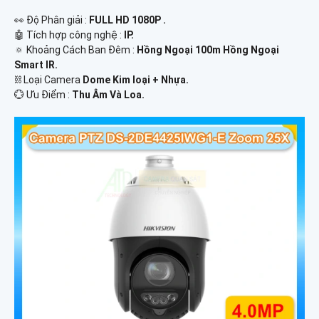
️👀 Độ Phân giải :
FULL HD 1080P .
🤖️ Tích hợp công nghệ :
IP.
🔅 Khoảng Cách Ban Đêm :
Hồng Ngoại 100m Hồng Ngoại
Smart IR.
⛓ Loại Camera
Dome Kim loại + Nhựa.
️💮 Ưu Điểm :
Thu Âm Và Loa.