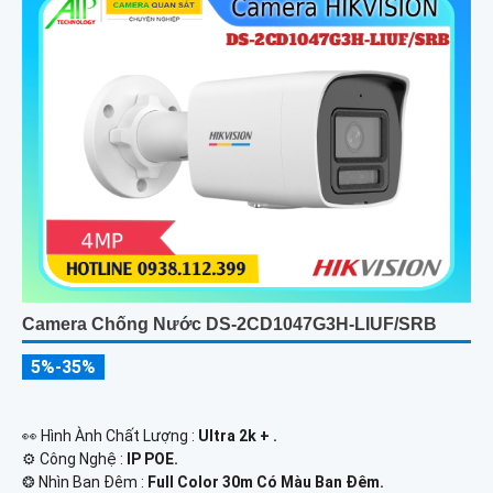
Camera Chống Nước DS-2CD1047G3H-LIUF/SRB
5%-35%
️👀 Hình Ành Chất Lượng :
Ultra 2k + .
⚙ Công Nghệ :
IP POE.
❂ Nhìn Ban Đêm :
Full Color 30m Có Màu Ban Ðêm.