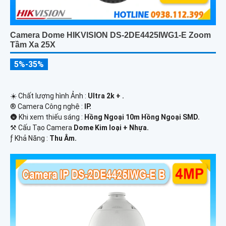
Camera Dome HIKVISION DS-2DE4425IWG1-E Zoom
Tầm Xa 25X
5%-35%
☀️ Chất lượng hình Ảnh :
Ultra 2k + .
®️ Camera Công nghệ :
IP.
🌚 Khi xem thiếu sáng :
Hồng Ngoại 10m Hồng Ngoại SMD.
⚒ Cấu Tạo Camera
Dome Kim loại + Nhựa.
️ƒ Khả Năng :
Thu Âm.