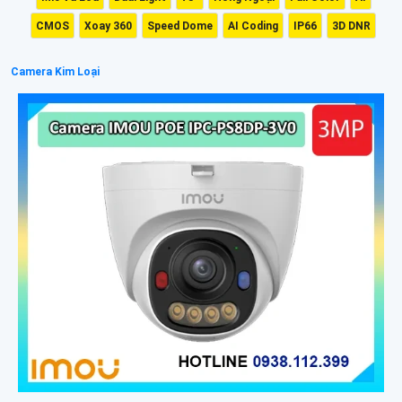
CMOS
Xoay 360
Speed Dome
AI Coding
IP66
3D DNR
Camera Kim Loại