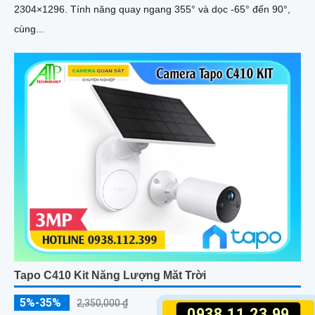
2304×1296. Tính năng quay ngang 355° và dọc -65° đến 90°,
cùng...
Tapo C410 Kit Năng Lượng Măt Trời
5%-35%
2,350,000 ₫
0938.11.23.99