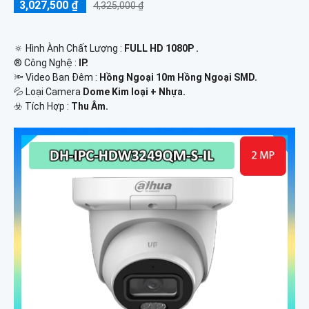
3,027,500 ₫
4,325,000 ₫
🔅 Hình Ành Chất Lượng :
FULL HD 1080P .
®️ Công Nghệ :
IP.
🔦 Video Ban Đêm :
Hồng Ngoại 10m Hồng Ngoại SMD.
💦 Loại Camera
Dome Kim loại + Nhựa.
️☣️ Tích Hợp :
Thu Âm.