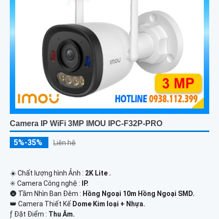
Camera IP WiFi 3MP IMOU IPC-F32P-PRO
5%-35%
Liên hệ
☀️ Chất lượng hình Ảnh :
2K Lite .
✳️ Camera Công nghệ :
IP.
🌚 Tầm Nhìn Ban Đêm :
Hồng Ngoại 10m Hồng Ngoại SMD.
👑 Camera Thiết Kế
Dome Kim loại + Nhựa.
️ƒ Đặt Điểm :
Thu Âm.