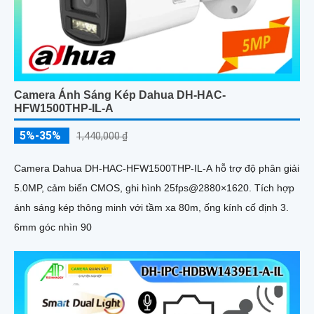
Camera Ánh Sáng Kép Dahua DH-HAC-
HFW1500THP-IL-A
5%-35%
1,440,000 ₫
Camera Dahua DH-HAC-HFW1500THP-IL-A hỗ trợ độ phân giải
5.0MP, cảm biến CMOS, ghi hình 25fps@2880×1620. Tích hợp
ánh sáng kép thông minh với tầm xa 80m, ống kính cố định 3.
6mm góc nhìn 90