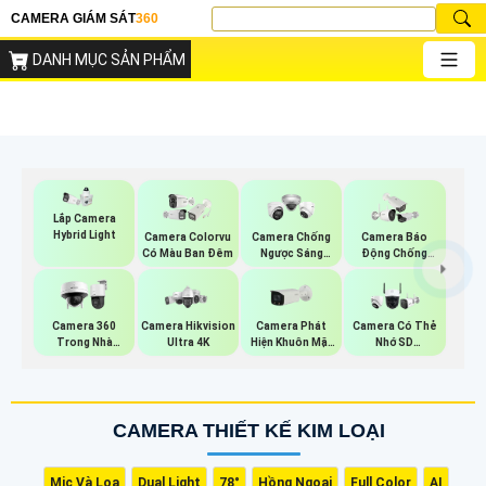
CAMERA GIÁM SÁT
360
DANH MỤC SẢN PHẨM
Lắp Camera
Hybrid Light
Camera Colorvu
Camera Chống
Camera Báo
Có Màu Ban Đêm
Ngược Sáng
Động Chống
Hikvision
Trộm Hikvision
Camera Phát
Camera 360
Camera Hikvision
Camera Có Thẻ
Hiện Khuôn Mặt
Trong Nhà
Ultra 4K
Nhớ SD
Dahua
Hikvision
HIKVISION
CAMERA THIẾT KẾ KIM LOẠI
Mic Và Loa
Dual Light
78°
Hồng Ngoại
Full Color
AI