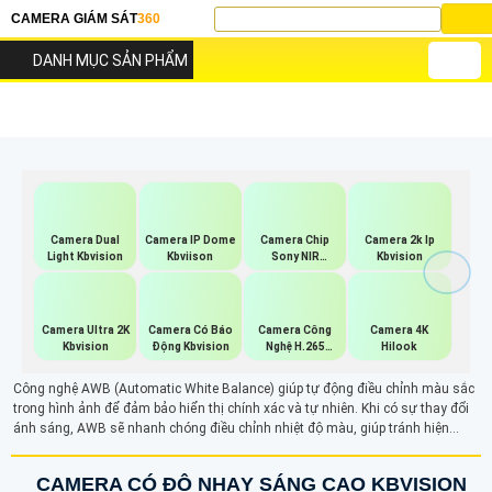
CAMERA GIÁM SÁT
360
DANH MỤC SẢN PHẨM
Camera Dual
Camera IP Dome
Camera Chip
Camera 2k Ip
Light Kbvision
Kbviison
Sony NIR
Kbvision
KBvision
Camera Ultra 2K
Camera Có Báo
Camera Công
Camera 4K
Kbvision
Động Kbvision
Nghệ H.265
Hilook
Hikvision
Công nghệ AWB (Automatic White Balance) giúp tự động điều chỉnh màu sắc
trong hình ảnh để đảm bảo hiển thị chính xác và tự nhiên. Khi có sự thay đổi
ánh sáng, AWB sẽ nhanh chóng điều chỉnh nhiệt độ màu, giúp tránh hiện
tượng ám màu vàng, xanh hay đỏ. Đảm bảo hình ảnh luôn rõ ràng và cân
bằng màu sắc, kể cả trong các môi trường ánh sáng không đồng đều.
CAMERA CÓ ĐỘ NHẠY SÁNG CAO KBVISION