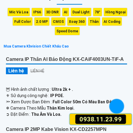
Mic Và Loa
IP66
3D DNR
AI
Dual Light
78°
Hồng Ngoại
Full Color
2.0 MP
CMOS
Xoay 360
Thân
AI Coding
Speed Dome
Mua Camera Kbvision Chiết Khấu Cao
Camera IP Thân AI Báo Động KX-CAiF4003UN-TiF-A
Liên hệ
LIÊN HỆ
🦉 Hình ảnh chất lượng :
Ultra 2k + .
⚜️ Sử dụng công nghệ :
IP POE.
🔦 Xem Được Ban Đêm :
Full Color 50m Có Màu Ban Ðêm.
❄ Camera Theo Mẫu
Thân Kim loại.
️➲ Đặt Điểm :
Thu Âm Và Loa.
0938.11.23.99
Camera IP 2MP Kabe Vision KX-CD2257MPN