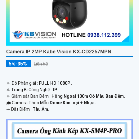
Camera IP 2MP Kabe Vision KX-CD2257MPN
5%-35%
Liên hệ
🔅 Độ Phân giải :
FULL HD 1080P .
⚛️ Trang Bị Công Nghệ :
IP.
🔅 Giám sát Ban Đêm :
Hồng Ngoại 100m Có Màu Ban Ðêm.
🌧️ Camera Theo Mẫu
Dome Kim loại + Nhựa.
️⇝ Đặt Điểm :
Thu Âm.