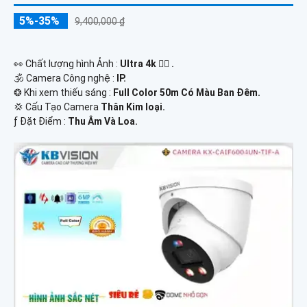
5%-35%
9,400,000 ₫
️👀 Chất lượng hình Ảnh :
Ultra 4k 👍🏾 .
🕉️ Camera Công nghệ :
IP.
❂ Khi xem thiếu sáng :
Full Color 50m Có Màu Ban Ðêm.
💢 Cấu Tạo Camera
Thân Kim loại.
️ƒ Đặt Điểm :
Thu Âm Và Loa.