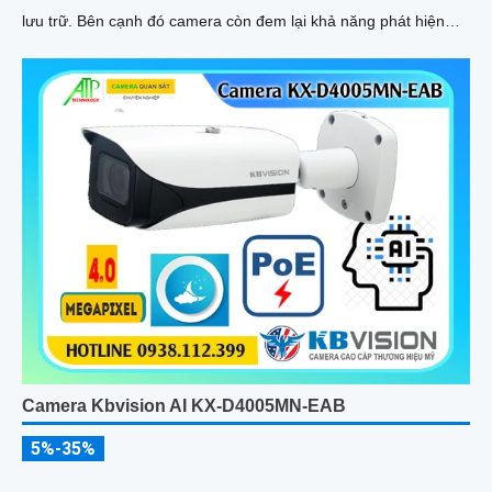
lưu trữ. Bên cạnh đó camera còn đem lại khả năng phát hiện
thông minh như hàng rào ảo, xâm nhập, và phân biệt người/xe
(SMD Plus) bảo vệ an ninh hiệu quả
Camera Kbvision AI KX-D4005MN-EAB
5%-35%