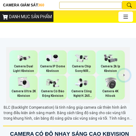
CAMERA GIÁM SÁT
360
DANH MỤC SẢN PHẨM
Camera Dual
Camera IP Dome
Camera Chip
Camera 2k Ip
Light Kbvision
Kbviison
Sony NIR
Kbvision
KBvision
Camera Ultra 2K
Camera Có Báo
Camera Công
Camera 4K
Kbvision
Động Kbvision
Nghệ H.265
Hilook
Hikvision
BLC (Backlight Compensation) là tính năng giúp camera cải thiện hình ảnh
trong điều kiện ánh sáng mạnh. Bằng cách tăng độ sáng cho các vùng tối
trong khung hình, cân bằng độ sáng giữa các vùng sáng và tối. Tính năng này
giúp hình ảnh rõ ràng và chi tiết hơn, đặc biệt là khi có ánh sáng ngược, giúp
các đối tượng phía trước không bị tối và dễ nhận diện hơn.
CAMERA CÓ ĐỘ NHẠY SÁNG CAO KBVISION