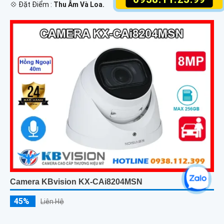
️💠 Đặt Điểm :
Thu Âm Và Loa.
Camera KBvision KX-CAi8204MSN
45%
Liên Hệ