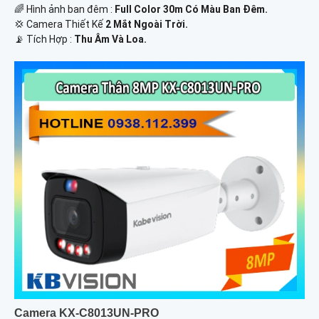
🌈 Hình ảnh ban đêm :
Full Color 30m Có Màu Ban Ðêm.
💢 Camera Thiết Kế
2 Mắt Ngoài Trời.
️📡 Tích Hợp :
Thu Âm Và Loa.
Camera KX-C8013UN-PRO