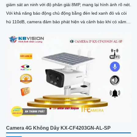
giám sát an ninh với độ phân giải 8MP, mang lại hình ảnh rõ nét.
Với khả năng báo động chủ động bằng đèn led xanh đỏ và còi
hú 110dB, camera đảm bảo phát hiện và cảnh báo khi có xâm
nhậpThiết bị Camera Giá Rẻ Công Nghệ POE KX-CAiF8003UN-
TiF-A tích hợp chức năng cao cấp Thu Âm Và Loa rõ ràng để
mang lại trải nghiệm hình ảnh và âm thanh tốt nhất
Camera 4G Không Dây KX-CF4203GN-AL-SP