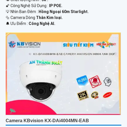
🌠 Công Nghệ Sử Dụng :
IP POE.
💡 Nhìn Ban Đêm :
Hồng Ngoại 60m Starlight.
🔩 Camera Dòng
Thân Kim loại.
️🔔 Ưu Điểm :
Công Nghệ AI.
Camera KBvision KX-DAi4004MN-EAB