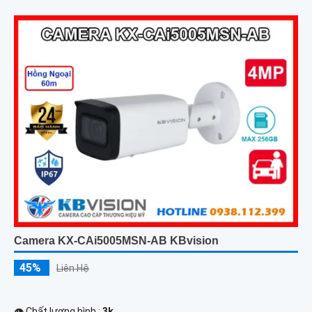
Camera KX-CAi5005MSN-AB KBvision
45%
Liên Hệ
👁 Chất lượng hình :
3k .