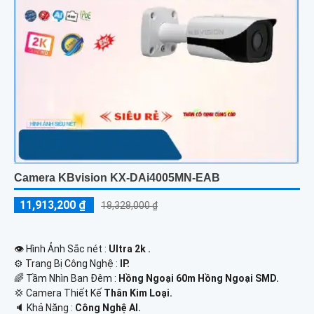
Camera KBvision KX-DAi4005MN-EAB
11,913,200 ₫
18,328,000 ₫
👁 Hình Ảnh Sắc nét :
Ultra 2k .
⚙ Trang Bị Công Nghệ :
IP.
🌈 Tầm Nhìn Ban Đêm :
Hồng Ngoại 60m Hồng Ngoại SMD.
💢 Camera Thiết Kế
Thân Kim Loại.
️🔈 Khả Năng :
Công Nghệ AI.