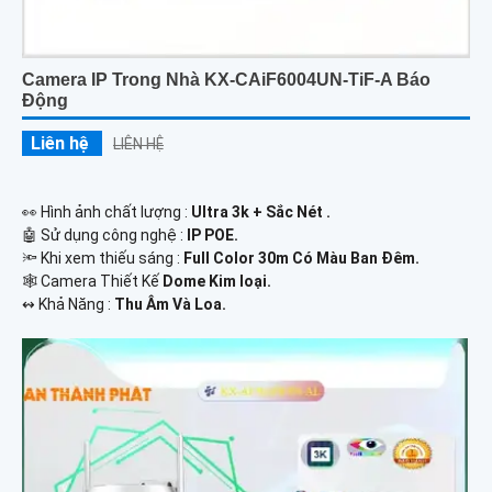
Camera IP Trong Nhà KX-CAiF6004UN-TiF-A Báo
Động
Liên hệ
LIÊN HỆ
️👀 Hình ảnh chất lượng :
Ultra 3k + Sắc Nét .
🤖️ Sử dụng công nghệ :
IP POE.
🔦 Khi xem thiếu sáng :
Full Color 30m Có Màu Ban Ðêm.
🕸️ Camera Thiết Kế
Dome Kim loại.
️↭ Khả Năng :
Thu Âm Và Loa.