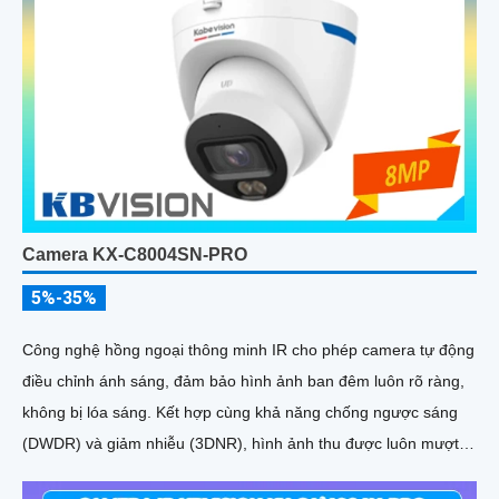
Camera KX-C8004SN-PRO
5%-35%
Công nghệ hồng ngoại thông minh IR cho phép camera tự động
điều chỉnh ánh sáng, đảm bảo hình ảnh ban đêm luôn rõ ràng,
không bị lóa sáng. Kết hợp cùng khả năng chống ngược sáng
(DWDR) và giảm nhiễu (3DNR), hình ảnh thu được luôn mượt
mà, màu sắc chân thực và chi tiết rõ nét, ngay cả trong môi