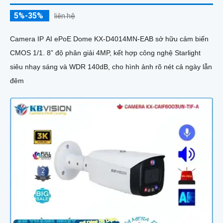
5%-35%
liên hệ
Camera IP AI ePoE Dome KX-D4014MN-EAB sở hữu cảm biến
CMOS 1/1. 8” độ phân giải 4MP, kết hợp công nghệ Starlight
siêu nhạy sáng và WDR 140dB, cho hình ảnh rõ nét cả ngày lẫn
đêm