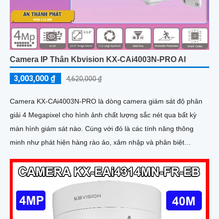
Camera IP Thân Kbvision KX-CAi4003N-PRO AI
3,003,000 ₫
4,620,000 ₫
Camera KX-CAi4003N-PRO là dòng camera giám sát độ phân
giải 4 Megapixel cho hình ảnh chất lượng sắc nét qua bất kỳ
màn hình giám sát nào. Cùng với đó là các tính năng thông
minh như phát hiện hàng rào ảo, xâm nhập và phân biệt
người/xe (SMD Plus), cùng khả năng tìm kiếm sự kiện thông
minh giúp nâng cao hiệu quả giám sát an ninh