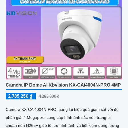
trường ánh sáng yếu hoặc ánh sáng phức tạp như ngược sáng
hoặc chói nắng
Camera IP Dome AI Kbvision KX-CAi4004N-PRO 4MP
2,785,250 ₫
4,285,000 ₫
Camera KX-CAi4004N-PRO mang lại hiệu quả giám sát với độ
phân giải 4 Megapixel cung cấp hình ảnh sắc nét, trang bị
chuẩn nén H265+ giúp tối ưu hình ảnh và tiết kiệm dung lượng