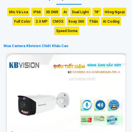
Mic Và Loa
IP66
3D DNR
AI
Dual Light
78°
Hồng Ngoại
Full Color
2.0 MP
CMOS
Xoay 360
Thân
AI Coding
Speed Dome
Mua Camera Kbvision Chiết Khấu Cao