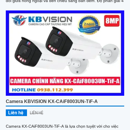
đổi giữa hồng ngoại và đèn chiếu sáng ban đêm. Độ phân giải 4
Camera KBVISION KX-CAiF8003UN-TiF-A
Liên hệ
LIÊN HỆ
Camera KX-CAiF8003UN-TiF-A là lựa chọn tuyệt vời cho việc