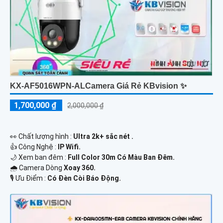
KX-AF5016WPN-ALCamera Giá Rẻ KBvision ✨
1,700,000 ₫
2,000,000 ₫
️👀 Chất lượng hình :
Ultra 2k+ sắc nét .
👍 Công Nghệ :
IP Wifi.
🌙 Xem ban đêm :
Full Color 30m Có Màu Ban Đêm.
🌧️ Camera Dòng
Xoay 360.
️🎙 Ưu Điểm :
Có Đèn Còi Báo Động.