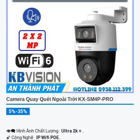
Camera Quay Quét Ngoài Trời KX-SM4P-PRO
5%-35%
👁️‍🗨 Hình Ành Chất Lượng :
Ultra 2k + .
🌠 Công Nghệ :
IP Wifi POE.