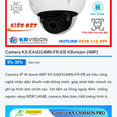
Camera KX-EAi4314MN-FR-EB KBvision (4MP)
5%-35%
liên hệ
Camera IP AI dome 4MP KX-EAi4314MN-FR-EB sở hữu công
nghệ nhận diện khuôn mặt thông minh, giúp phát hiện nhanh và
ghi lại hình ảnh chính xác. Với tầm xa hồng ngoại 40m, chống
ngược sáng WDR 140dB, camera đảm bảo chất lượng hình ảnh
vượt trội trong mọi điều kiện