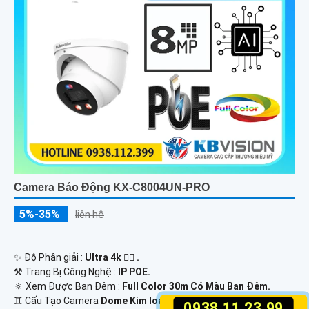
Camera Báo Động KX-C8004UN-PRO
5%-35%
liên hệ
✨ Độ Phân giải :
Ultra 4k 👍🏾 .
⚒ Trang Bị Công Nghệ :
IP POE.
🔅 Xem Được Ban Đêm :
Full Color 30m Có Màu Ban Ðêm.
♊ Cấu Tạo Camera
Dome Kim loại.
0938.11.23.99