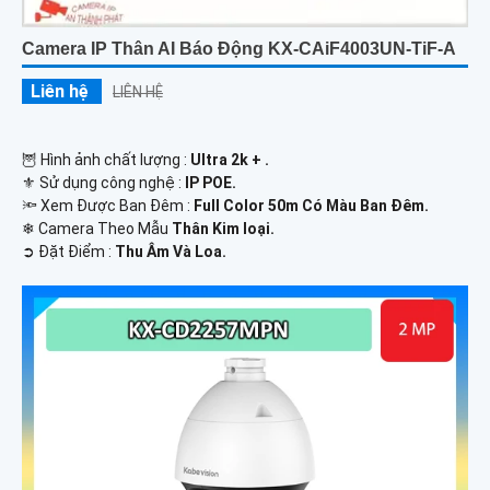
Camera IP Thân AI Báo Động KX-CAiF4003UN-TiF-A
Liên hệ
LIÊN HỆ
🦉 Hình ảnh chất lượng :
Ultra 2k + .
⚜️ Sử dụng công nghệ :
IP POE.
🔦 Xem Được Ban Đêm :
Full Color 50m Có Màu Ban Ðêm.
❄ Camera Theo Mẫu
Thân Kim loại.
️➲ Đặt Điểm :
Thu Âm Và Loa.