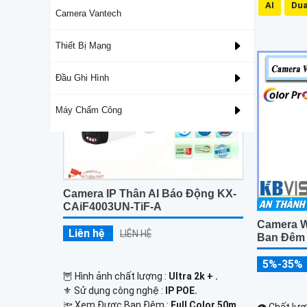
Mic Và Loa
IP66
3D DNR
AI
Dua
Camera Vantech
Camera Cảm Biến Sony
Thiết Bị Mạng
Đầu Ghi Hình
Máy Chấm Công
Camera IP Thân AI Báo Động KX-
CAiF4003UN-TiF-A
Camera W
Liên hệ
LIÊN HỆ
Ban Đêm
5%-35%
🦉 Hình ảnh chất lượng :
Ultra 2k + .
⚜️ Sử dụng công nghệ :
IP POE.
🔦 Xem Được Ban Đêm :
Full Color 50m
👁 Chất lượ