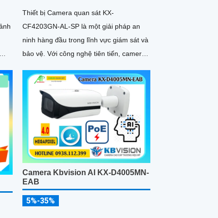
Thiết bị Camera quan sát KX-
 ảnh
CF4203GN-AL-SP là một giải pháp an
ninh hàng đầu trong lĩnh vực giám sát và
bảo vệ. Với công nghệ tiên tiến, camera
này mang đến hình ảnh sắc nét và chất
lượng cao, cho phép người dùng giám
sát từ xa một cách dễ dàng
Camera Kbvision AI KX-D4005MN-
EAB
5%-35%