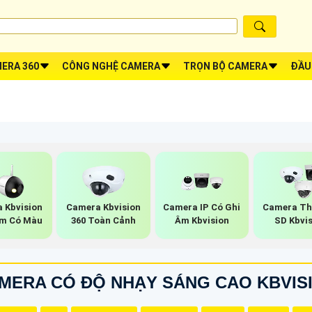
ERA 360
CÔNG NGHỆ CAMERA
TRỌN BỘ CAMERA
ĐẦU
 Kbvision
Camera Kbvision
Camera IP Có Ghi
Camera Th
m Có Màu
360 Toàn Cảnh
Âm Kbvision
SD Kbvi
MERA CÓ ĐỘ NHẠY SÁNG CAO KBVIS