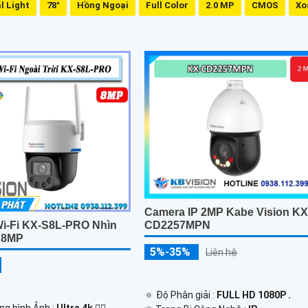
l Light
78°
Hồng Ngoại
Full Color
2.0 MP
CMOS
Xo
Camera IP 2MP Kabe Vision KX
i-Fi KX-S8L-PRO Nhìn
CD2257MPN
 8MP
5%-35%
Liên hệ
🔅 Độ Phân giải :
FULL HD 1080P .
ng hình Ảnh :
Ultra 4k 👍🏾 .