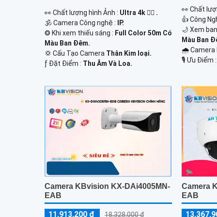
️👀 Chất lượ
️👀 Chất lượng hình Ảnh :
Ultra 4k 👍🏾 .
👍 Công Ng
🕉️ Camera Công nghệ :
IP.
🌙 Xem ban
❂ Khi xem thiếu sáng :
Full Color 50m Có
Màu Ban Đ
Màu Ban Ðêm.
🌧️ Camera
💢 Cấu Tạo Camera
Thân Kim loại.
️🎙 Ưu Điểm 
️ƒ Đặt Điểm :
Thu Âm Và Loa.
Camera KBvision KX-DAi4005MN-
Camera K
EAB
EAB
11,913,200 ₫
13,367,9
18,328,000 ₫