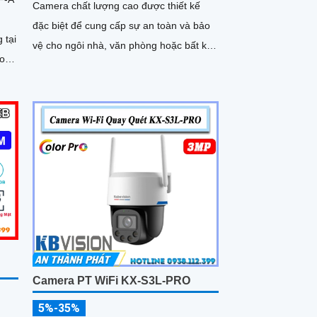
Camera chất lượng cao được thiết kế
đặc biệt để cung cấp sự an toàn và bảo
 tại
vệ cho ngôi nhà, văn phòng hoặc bất kỳ
rong
không gian nào. Với độ phân...
Camera PT WiFi KX-S3L-PRO
5%-35%