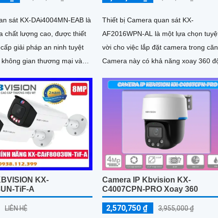
an sát KX-DAi4004MN-EAB là
Thiết bị Camera quan sát KX-
 chất lượng cao, được thiết
AF2016WPN-AL là một lựa chọn tuyệ
cấp giải pháp an ninh tuyệt
vời cho việc lắp đặt camera trong căn
c không gian thương mại và
Camera này có khả năng xoay 360 đ
cư. Với chất lượng hình...
cho hình ảnh siêu sáng và đẹp với đ
phân giải FULL HD 1080P
KBVISION KX-
Camera IP Kbvision KX-
UN-TiF-A
C4007CPN-PRO Xoay 360
2,570,750 ₫
LIÊN HỆ
3,955,000 ₫