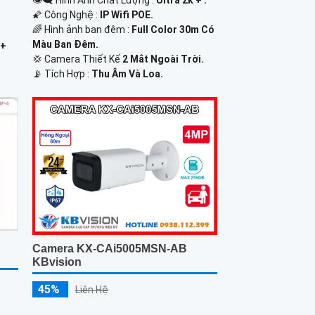
🌠 Công Nghệ :
IP Wifi POE.
🌈 Hình ảnh ban đêm :
Full Color 30m Có
Màu Ban Ðêm.
 +
💢 Camera Thiết Kế
2 Mắt Ngoài Trời.
️📡 Tích Hợp :
Thu Âm Và Loa.
Camera KX-CAi5005MSN-AB
KBvision
45%
Liên Hệ