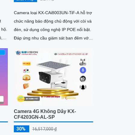
Camera loại KX-CAi8003UN-TiF-A hỗ trợ
t
chức năng báo động chủ động với còi và
 hộ.
đèn, sử dụng công nghệ IP POE nổi bật.
ộ,
Đáp ứng nhu cầu giám sát ban đêm với
ộ
ánh sáng kép thông minh, hình ảnh chất
lượng 8
Camera 4G Không Dây KX-
CF4203GN-AL-SP
30%
16,517,000 ₫