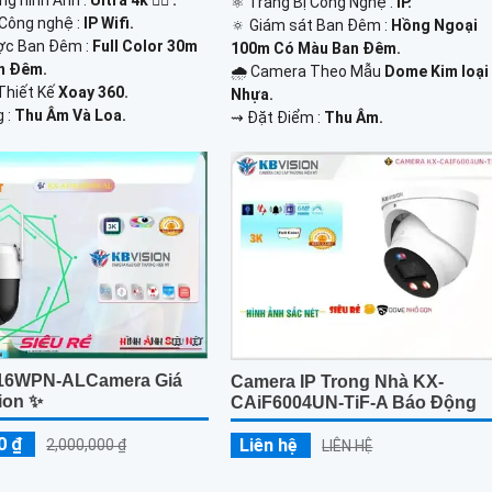
⚛️ Trang Bị Công Nghệ :
IP.
Công nghệ :
IP Wifi.
🔅 Giám sát Ban Đêm :
Hồng Ngoại
ợc Ban Đêm :
Full Color 30m
100m Có Màu Ban Ðêm.
n Ðêm.
🌧️ Camera Theo Mẫu
Dome Kim loại
Thiết Kế
Xoay 360.
Nhựa.
g :
Thu Âm Và Loa.
️⇝ Đặt Điểm :
Thu Âm.
16WPN-ALCamera Giá
Camera IP Trong Nhà KX-
ion ✨
CAiF6004UN-TiF-A Báo Động
0 ₫
Liên hệ
2,000,000 ₫
LIÊN HỆ