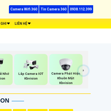
Camera Wifi 360
Tin Camera 360
0938.112.399
 GHI
LIÊN HỆ
Camera Phát Hiện
ẻ Nhớ
Lắp Camera IOT
Khuôn Mặt
sion
Kbvision
Kbvision
ION