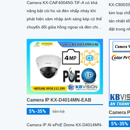
Camera KX-CAiF4004N3-TiF-A có khả
KX-C8003S
năng bật còi hú và đèn nhấp nháy khi
kim loại c
phát hiện xâm nhập ánh sáng kép có thể
tản nhiệt t
chuyển đổi giữa hồng ngoại và đèn chiếu
đặt trong nhà lẫ
sáng ban đêm. Độ phân giải 4
gàng, dễ dà
gian và chi
Camera IP KX-D4014MN-EAB
5%-35%
liên hệ
Camera P
5%-35%
Camera IP AI ePoE Dome KX-D4014MN-