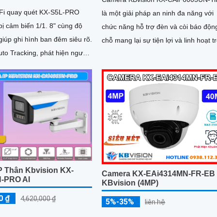
Fi quay quét KX-S5L-PRO
là một giải pháp an ninh đa năng với
ị cảm biến 1/1. 8" cùng độ
chức năng hỗ trợ đèn và còi báo động
iúp ghi hình ban đêm siêu rõ.
chỗ mang lại sự tiện lợi và linh hoạt t
to Tracking, phát hiện người,
lắp đặt. Công nghệ...
, quay quét tự...
P Thân Kbvision KX-
Camera KX-EAi4314MN-FR-EB
-PRO AI
KBvision (4MP)
0 ₫
4,620,000 ₫
5%-35%
liên hệ