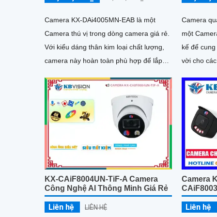
Camera KX-DAi4005MN-EAB là một
Camera qu
Camera thú vị trong dòng camera giá rẻ.
một Camera
Với kiểu dáng thân kim loại chất lượng,
kế để cung 
camera này hoàn toàn phù hợp để lắp
vời cho cá
đặt trong các nhà xưởng
dân 
KX-CAiF8004UN-TiF-A Camera
Camera 
Công Nghệ AI Thông Minh Giá Rẻ
CAiF8003
Liên hệ
Liên hệ
LIÊN HỆ