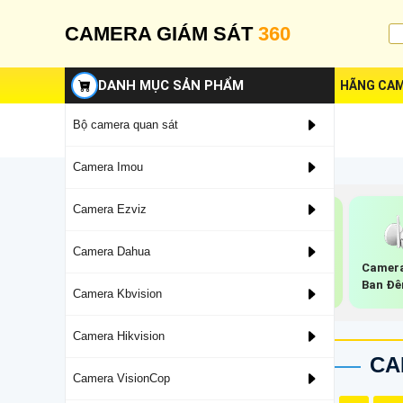
CAMERA GIÁM SÁT
360
DANH MỤC SẢN PHẨM
HÃNG CAM
Bộ camera quan sát
Camera Imou
Camera Ezviz
Camera Dahua
Camera 2k Ip
Lắp Camera Wifi
Camera
Kbvision
Thân Kbvision
Ban Đê
Camera Kbvision
Camera Hikvision
CA
Camera VisionCop