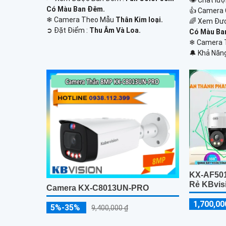
Có Màu Ban Ðêm.
👍 Camera 
❄ Camera Theo Mẫu
Thân Kim loại.
🌈 Xem Đư
️➲ Đặt Điểm :
Thu Âm Và Loa.
Có Màu Ba
❄ Camera 
️🔔 Khả Năn
KX-AF50
Rẻ KBvis
Camera KX-C8013UN-PRO
1,700,00
5%-35%
9,400,000 ₫