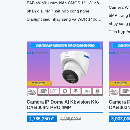
EAB sở hữu cảm biến CMOS 1/1. 8” độ
Camera Wi
phân giải 4MP, kết hợp công nghệ
5MP trang b
Starlight siêu nhạy sáng và WDR 140dB,
nhạy sáng g
cho hình ảnh rõ nét cả ngày lẫn đêm
Tích hợp Au
phương tiện
Camera IP Dome AI Kbvision KX-
Camera I
CAi4004N-PRO 4MP
CAi4003N
2,785,250 ₫
3,003,00
4,285,000 ₫