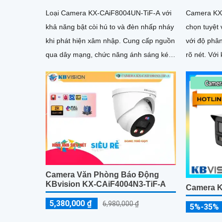
Loại Camera KX-CAiF8004UN-TiF-A với
Camera KX-
khả năng bật còi hú to và đèn nhấp nháy
chọn tuyệt 
khi phát hiện xâm nhập. Cung cấp nguồn
với độ phân
qua dây mạng, chức năng ánh sáng kép
rõ nét. Với khả năng báo động chủ động
chuyên dụng, lựa chọn hồng ngoại hoặc
bằng đèn l
đèn chiếu sáng
camera đảm
khi có xâm
Công Nghệ
tích hợp c
Loa rõ ràng
ảnh và âm 
Camera Văn Phòng Báo Động
KBvision KX-CAiF4004N3-TiF-A
Camera 
5,380,000 ₫
6,980,000 ₫
5%-35%