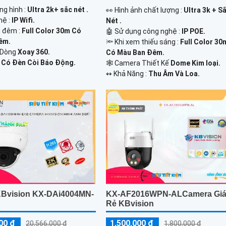
ng hình :
Ultra 2k+ sắc nét .
️👀 Hình ảnh chất lượng :
Ultra 3k + S
hệ :
IP Wifi.
Nét .
 đêm :
Full Color 30m Có
🤖️ Sử dụng công nghệ :
IP POE.
êm.
🔦 Khi xem thiếu sáng :
Full Color 30
 Dòng
Xoay 360.
Có Màu Ban Ðêm.
:
Có Đèn Còi Báo Động.
🕸️ Camera Thiết Kế
Dome Kim loại.
️↭ Khả Năng :
Thu Âm Và Loa.
Bvision KX-DAi4004MN-
KX-AF2016WPN-ALCamera Gi
Rẻ KBvision
00 ₫
1,500,000 ₫
20,566,000 ₫
1,800,000 ₫