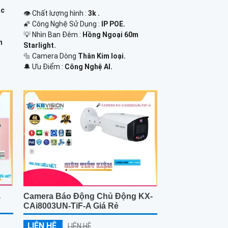
ắc
👁 Chất lượng hình :
3k .
🌠 Công Nghệ Sử Dụng :
IP POE.
💡 Nhìn Ban Đêm :
Hồng Ngoại 60m
m
Starlight.
🔩 Camera Dòng
Thân Kim loại.
️🔔 Ưu Điểm :
Công Nghệ AI.
á
Camera Báo Động Chủ Động KX-
CAi8003UN-TiF-A Giá Rẻ
LIÊN HỆ
LIÊN HỆ