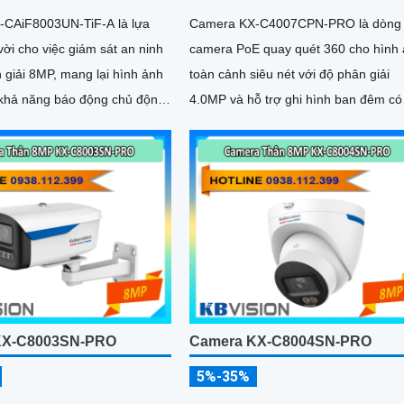
CAiF8003UN-TiF-A là lựa
Camera KX-C4007CPN-PRO là dòng
vời cho việc giám sát an ninh
camera PoE quay quét 360 cho hình
 giải 8MP, mang lại hình ảnh
toàn cảnh siêu nét với độ phân giải
4.0MP và hỗ trợ ghi hình ban đêm có
ed xanh đỏ và còi hú 110dB,
màu sắc với tầm xa 50m
 bảo phát hiện và cảnh báo
 nhậpThiết bị Camera Giá Rẻ
 POE KX-CAiF8003UN-TiF-A
hức năng cao cấp Thu Âm Và
 để mang lại trải nghiệm hình
thanh tốt nhất
KX-C8003SN-PRO
Camera KX-C8004SN-PRO
5%-35%