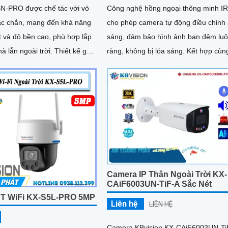
N-PRO được chế tác với vỏ
Công nghệ hồng ngoại thông minh I
hắc chắn, mang đến khả năng
cho phép camera tự động điều chỉnh
ốt và độ bền cao, phù hợp lắp
sáng, đảm bảo hình ảnh ban đêm luô
n ngoài trời. Thiết kế gọn
ràng, không bị lóa sáng. Kết hợp cùng
ng thi công, tiết kiệm thời
khả năng chống ngược sáng (DWDR)
 phí cho người dùng
giảm nhiễu (3DNR), hình ảnh thu đư
luôn mượt mà, màu sắc chân thực và
tiết rõ nét, ngay cả trong môi trường
sáng yếu hoặc ánh sáng phức tạp n
ngược sáng hoặc chói nắng
Camera IP Thân Ngoài Trời KX-
CAiF6003UN-TiF-A Sắc Nét
T WiFi KX-S5L-PRO 5MP
Liên hệ
LIÊN HỆ
Camera KBvision KX-CAiF6003UN-Ti