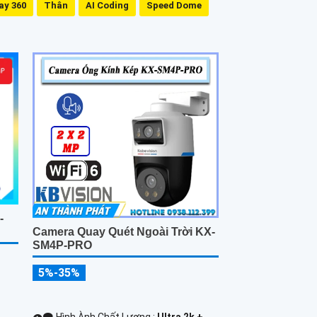
ay 360
Thân
AI Coding
Speed Dome
-
Camera Quay Quét Ngoài Trời KX-
SM4P-PRO
5%-35%
👁️‍🗨 Hình Ành Chất Lượng :
Ultra 2k + .