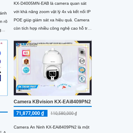
KX-D4005MN-EAB là camera quan sát
R
với khả năng zoom vật lý 4x và kết nối IP
 ánh
POE giúp giám sát xa hiệu quả. Camera
n rõ
còn tích hợp nhiều công nghệ cao hỗ trợ
an ninh đắc lực, có thể kể đến phát hiện
 và
vật thể, phân tích người, xe, biển số,
ợc
SMD3
 chi
 ánh
hư
Camera KBvision KX-EAi8409PN2
71,877,000 ₫
110,580,000 ₫
Camera An Ninh KX-EAi8409PN2 là một
F-A