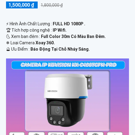
1,500,000 ₫
1,800,000 ₫
️⚡ Hình Ành Chất Lượng :
FULL HD 1080P .
🏆 Tích hợp công nghệ :
IP Wifi.
🌜 Xem ban đêm :
Full Color 30m Có Màu Ban Đêm.
❄ Loại Camera
Xoay 360.
️🔮 Ưu Điểm :
Báo Động Tại Chỗ Nháy Sáng.