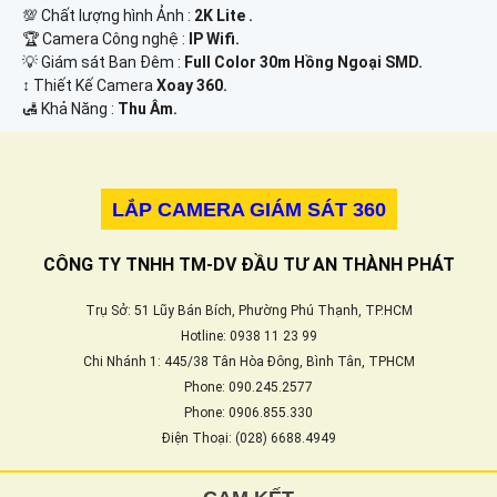
💯 Chất lượng hình Ảnh :
2K Lite .
🏆 Camera Công nghệ :
IP Wifi.
💡 Giám sát Ban Đêm :
Full Color 30m Hồng Ngoại SMD.
↕️ Thiết Kế Camera
Xoay 360.
️🛃 Khả Năng :
Thu Âm.
LẮP CAMERA GIÁM SÁT 360
CÔNG TY TNHH TM-DV ĐẦU TƯ AN THÀNH PHÁT
Trụ Sở: 51 Lũy Bán Bích, Phường Phú Thạnh, TP.HCM
Hotline: 0938 11 23 99
Chi Nhánh 1: 445/38 Tân Hòa Đông, Bình Tân, TPHCM
Phone: 090.245.2577
Phone: 0906.855.330
Điện Thoại: (028) 6688.4949