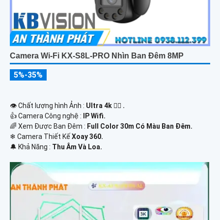
Camera Wi-Fi KX-S8L-PRO Nhìn Ban Đêm 8MP
5%-35%
👁 Chất lượng hình Ảnh :
Ultra 4k 👍🏾 .
👍 Camera Công nghệ :
IP Wifi.
🌈 Xem Được Ban Đêm :
Full Color 30m Có Màu Ban Ðêm.
❄ Camera Thiết Kế
Xoay 360.
️🔔 Khả Năng :
Thu Âm Và Loa.