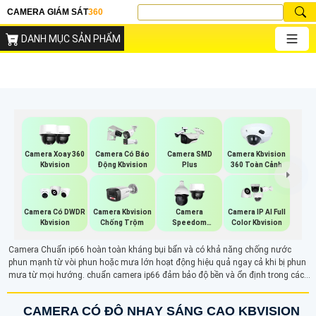
CAMERA GIÁM SÁT
360
DANH MỤC SẢN PHẨM
Camera Xoay 360
Camera Có Báo
Camera SMD
Camera Kbvision
Kbvision
Động Kbvision
Plus
360 Toàn Cảnh
Camera Có DWDR
Camera Kbvision
Camera
Camera IP AI Full
Kbvision
Chống Trộm
Speedom
Color Kbvision
Kbvision
Camera Chuẩn ip66 hoàn toàn kháng bụi bẩn và có khả năng chống nước
phun mạnh từ vòi phun hoặc mưa lớn hoạt động hiệu quả ngay cả khi bị phun
mưa từ mọi hướng. chuẩn camera ip66 đảm bảo độ bền và ổn định trong các
môi trường khắc nghiệt, mang lại hiệu suất giám sát liên tục và đáng tin cậy.
CAMERA CÓ ĐỘ NHẠY SÁNG CAO KBVISION