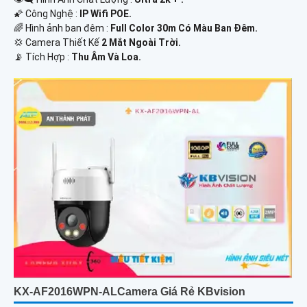
🌠 Công Nghệ :
IP Wifi POE.
🌈 Hình ảnh ban đêm :
Full Color 30m Có Màu Ban Ðêm.
💢 Camera Thiết Kế
2 Mắt Ngoài Trời.
️📡 Tích Hợp :
Thu Âm Và Loa.
KX-AF2016WPN-ALCamera Giá Rẻ KBvision