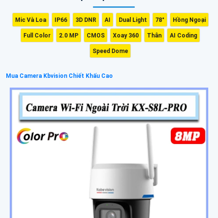
Mic Và Loa
IP66
3D DNR
AI
Dual Light
78°
Hồng Ngoại
Full Color
2.0 MP
CMOS
Xoay 360
Thân
AI Coding
Speed Dome
Mua Camera Kbvision Chiết Khấu Cao