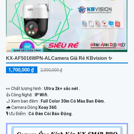
KX-AF5016WPN-ALCamera Giá Rẻ KBvision ✨
1,700,000 ₫
2,000,000 ₫
️👀 Chất lượng hình :
Ultra 2k+ sắc nét .
👍 Công Nghệ :
IP Wifi.
🌙 Xem ban đêm :
Full Color 30m Có Màu Ban Đêm.
🌧️ Camera Dòng
Xoay 360.
️🎙 Ưu Điểm :
Có Đèn Còi Báo Động.