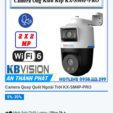
Camera Quay Quét Ngoài Trời KX-SM4P-PRO
5%-35%
👁️‍🗨 Hình Ành Chất Lượng :
Ultra 2k + .