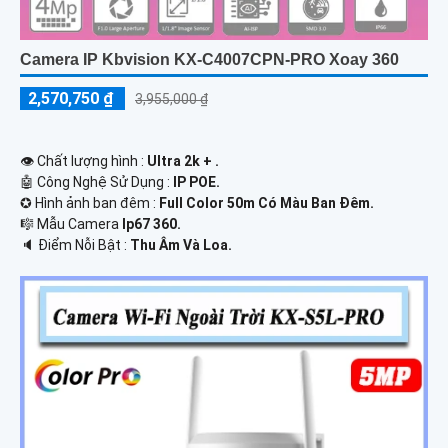
Camera IP Kbvision KX-C4007CPN-PRO Xoay 360
2,570,750 ₫
3,955,000 ₫
👁 Chất lượng hình :
Ultra 2k + .
🤖️ Công Nghệ Sử Dụng :
IP POE.
✪ Hình ảnh ban đêm :
Full Color 50m Có Màu Ban Ðêm.
🎼️ Mẫu Camera
Ip67 360.
️🔈 Điểm Nỗi Bật :
Thu Âm Và Loa.