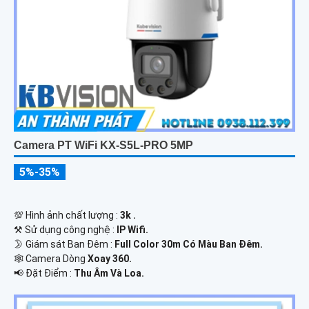
Camera PT WiFi KX-S5L-PRO 5MP
5%-35%
💯 Hình ảnh chất lượng :
3k .
⚒ Sử dụng công nghệ :
IP Wifi.
🌛 Giám sát Ban Đêm :
Full Color 30m Có Màu Ban Ðêm.
🕸️ Camera Dòng
Xoay 360.
️📢 Đặt Điểm :
Thu Âm Và Loa.