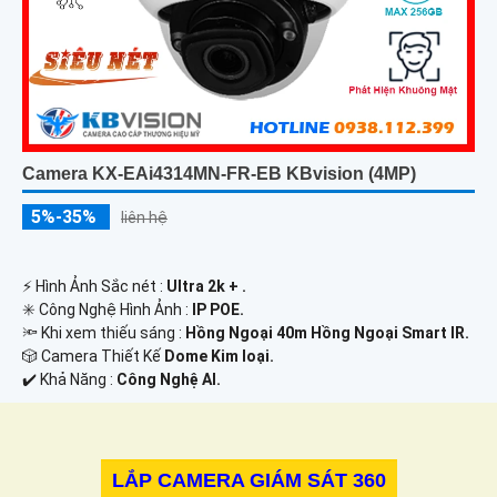
Camera KX-EAi4314MN-FR-EB KBvision (4MP)
5%-35%
liên hệ
️⚡ Hình Ảnh Sắc nét :
Ultra 2k + .
✳️ Công Nghệ Hình Ảnh :
IP POE.
🔦 Khi xem thiếu sáng :
Hồng Ngoại 40m Hồng Ngoại Smart IR.
🎲 Camera Thiết Kế
Dome Kim loại.
️✔️ Khả Năng :
Công Nghệ AI.
LẮP CAMERA GIÁM SÁT 360