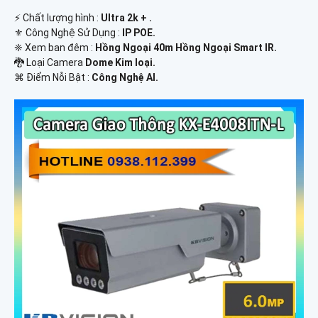
️⚡ Chất lượng hình :
Ultra 2k + .
⚜️ Công Nghệ Sử Dụng :
IP POE.
❈ Xem ban đêm :
Hồng Ngoại 40m Hồng Ngoại Smart IR.
🐉️ Loại Camera
Dome Kim loại.
️⌘ Điểm Nỗi Bật :
Công Nghệ AI.