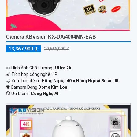
Camera KBvision KX-DAi4004MN-EAB
13,367,900 ₫
20,566,000 ₫
️👀 Hình Ành Chất Lượng :
Ultra 2k .
🌠 Tích hợp công nghệ :
IP.
🌙 Xem ban đêm :
Hồng Ngoại 40m Hồng Ngoại Smart IR.
🛡 Camera Dòng
Dome Kim Loại.
️💮 Ưu Điểm :
Công Nghệ AI.