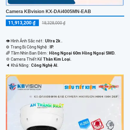
Camera KBvision KX-DAi4005MN-EAB
11,913,200 ₫
18,328,000 ₫
👁 Hình Ảnh Sắc nét :
Ultra 2k .
⚙ Trang Bị Công Nghệ :
IP.
🌈 Tầm Nhìn Ban Đêm :
Hồng Ngoại 60m Hồng Ngoại SMD.
💢 Camera Thiết Kế
Thân Kim Loại.
️🔈 Khả Năng :
Công Nghệ AI.