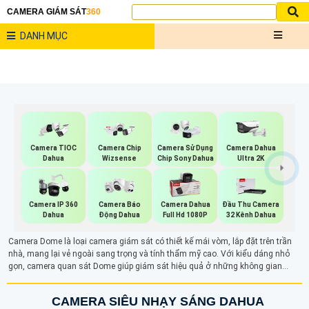
CAMERA GIÁM SÁT
360
DANH MỤC
Camera TIOC
Camera Chip
Camera Sử Dụng
Camera Dahua
Dahua
Wizsense
Chip Sony Dahua
Ultra 2K
Camera IP 360
Camera Báo
Camera Dahua
Đầu Thu Camera
Dahua
Động Dahua
Full Hd 1080P
32 Kênh Dahua
Camera Dome là loại camera giám sát có thiết kế mái vòm, lắp đặt trên trần
nhà, mang lại vẻ ngoài sang trọng và tính thẩm mỹ cao. Với kiểu dáng nhỏ
gọn, camera quan sát Dome giúp giám sát hiệu quả ở những không gian
trong nhà, đặc biệt là các khu vực cần tính thẩm mỹ. Thiết kế bán cầu của nó
cho góc nhìn rộng hơn, phù hợp cho cả gia đình và doanh nghiệp
CAMERA SIÊU NHẠY SÁNG DAHUA