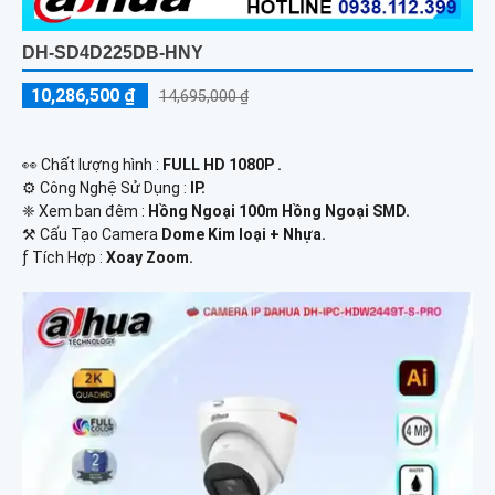
DH-SD4D225DB-HNY
10,286,500 ₫
14,695,000 ₫
️👀 Chất lượng hình :
FULL HD 1080P .
⚙ Công Nghệ Sử Dụng :
IP.
❈ Xem ban đêm :
Hồng Ngoại 100m Hồng Ngoại SMD.
⚒ Cấu Tạo Camera
Dome Kim loại + Nhựa.
️ƒ Tích Hợp :
Xoay Zoom.