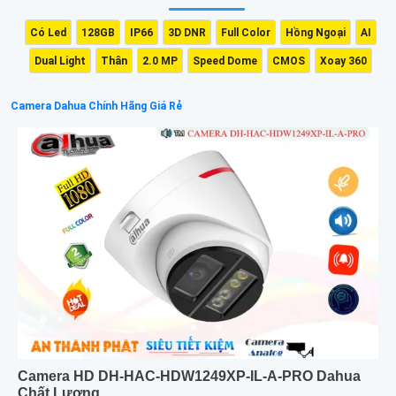
Có Led
128GB
IP66
3D DNR
Full Color
Hồng Ngoại
AI
Dual Light
Thân
2.0 MP
Speed Dome
CMOS
Xoay 360
Camera Dahua Chính Hãng Giá Rẻ
Camera HD DH-HAC-HDW1249XP-IL-A-PRO Dahua
Chất Lượng