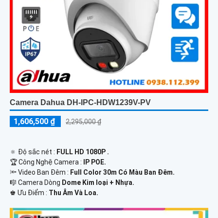
Camera Dahua DH-IPC-HDW1239V-PV
1,606,500 ₫
2,295,000 ₫
🔅 Độ sắc nét :
FULL HD 1080P .
🏆 Công Nghệ Camera :
IP POE.
🔦 Video Ban Đêm :
Full Color 30m Có Màu Ban Ðêm.
🎼️ Camera Dòng
Dome Kim loại + Nhựa.
️♚ Ưu Điểm :
Thu Âm Và Loa.