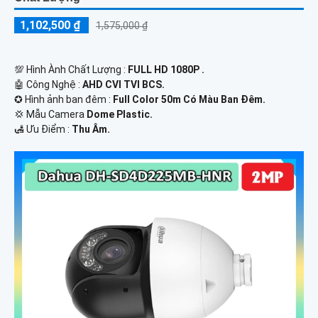
1,102,500 ₫
1,575,000 ₫
💯 Hình Ành Chất Lượng :
FULL HD 1080P .
🤖️ Công Nghệ :
AHD CVI TVI BCS.
✪ Hình ảnh ban đêm :
Full Color 50m Có Màu Ban Ðêm.
💢 Mẫu Camera
Dome Plastic.
️🛃 Ưu Điểm :
Thu Âm.