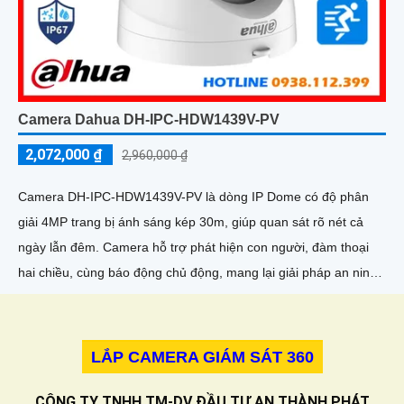
Camera Dahua DH-IPC-HDW1439V-PV
2,072,000 ₫
2,960,000 ₫
Camera DH-IPC-HDW1439V-PV là dòng IP Dome có độ phân
giải 4MP trang bị ánh sáng kép 30m, giúp quan sát rõ nét cả
ngày lẫn đêm. Camera hỗ trợ phát hiện con người, đàm thoại
hai chiều, cùng báo động chủ động, mang lại giải pháp an ninh
hiệu quả
LẮP CAMERA GIÁM SÁT 360
CÔNG TY TNHH TM-DV ĐẦU TƯ AN THÀNH PHÁT