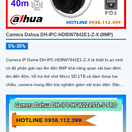
Camera Dahua DH-IPC-HDBW7842E1-Z-X (8MP)
5%-35%
Camera IP Dome DH-IPC-HDBW7842E1-Z-X là thiết bị an ninh
có độ phân giải cao lên đến 8MP khả năng quan sát ban đêm
lên đến 40m, hỗ trợ thẻ nhớ Micro SD 1TB và đàm thoại hai
chiều, camera mang đến trải nghiệm giám sát toàn diện. Đặc
biệt, các tính năng AI thông minh như nhận diện khuôn mặt và
đếm người giúp nâng cao hiệu quả quản lý và an ninh cho mọi
không gian trong nhà