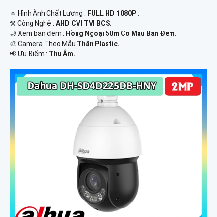
🔅 Hình Ành Chất Lượng :
FULL HD 1080P .
⚒ Công Nghệ :
AHD CVI TVI BCS.
🌙 Xem ban đêm :
Hồng Ngoại 50m Có Màu Ban Ðêm.
🎨 Camera Theo Mẫu
Thân Plastic.
️📢 Ưu Điểm :
Thu Âm.