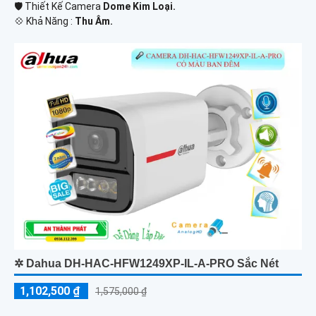
🛡 Thiết Kế Camera
Dome Kim Loại.
️💠 Khả Năng :
Thu Âm.
✲ Dahua DH-HAC-HFW1249XP-IL-A-PRO Sắc Nét
1,102,500 ₫
1,575,000 ₫