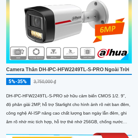
Camera Thân DH-IPC-HFW2249TL-S-PRO Ngoài Trời
5%-35%
3,750,000 ₫
DH-IPC-HFW2249TL-S-PRO sở hữu cảm biến CMOS 1/2. 9”,
độ phân giải 2MP, hỗ trợ Starlight cho hình ảnh rõ nét ban đêm,
công nghệ AI-ISP nâng cao chất lượng ban ngày lẫn đêm, ghi
âm rõ nhờ mic tích hợp, hỗ trợ thẻ nhớ 256GB, chống nước
IP67, hoạt động ổn định ngoài trời