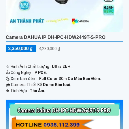
Camera DAHUA IP DH-IPC-HDW2449T-S-PRO
2,350,000 ₫
4,280,000 ₫
🔅 Hình Ành Chất Lượng :
Ultra 2k + .
👍 Công Nghệ :
IP POE.
🌜 Xem ban đêm :
Full Color 30m Có Màu Ban Ðêm.
🌧️ Camera Thiết Kế
Dome Kim loại.
️♚ Tích Hợp :
Thu Âm.