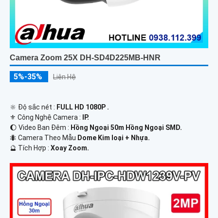
Camera Zoom 25X DH-SD4D225MB-HNR
5%-35%
Liên Hệ
🔆 Độ sắc nét :
FULL HD 1080P .
⚜️ Công Nghệ Camera :
IP.
🌔 Video Ban Đêm :
Hồng Ngoại 50m Hồng Ngoại SMD.
🐜 Camera Theo Mẫu
Dome Kim loại + Nhựa.
️🔮 Tích Hợp :
Xoay Zoom.