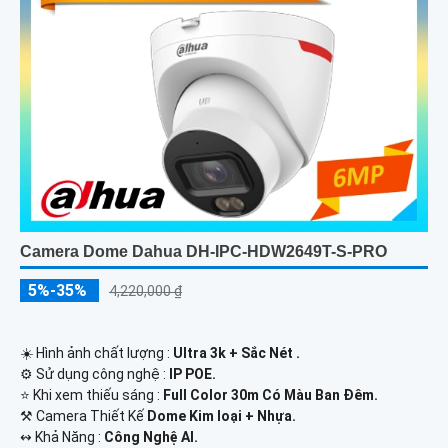
Camera Dome Dahua DH-IPC-HDW2649T-S-PRO
5%-35%
4,220,000 ₫
☀️ Hình ảnh chất lượng :
Ultra 3k + Sắc Nét .
⚙ Sử dụng công nghệ :
IP POE.
⭐ Khi xem thiếu sáng :
Full Color 30m Có Màu Ban Ðêm.
⚒ Camera Thiết Kế
Dome Kim loại + Nhựa.
️↭ Khả Năng :
Công Nghệ AI.