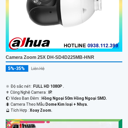
Camera Zoom 25X DH-SD4D225MB-HNR
5%-35%
Liên Hệ
🔆 Độ sắc nét :
FULL HD 1080P .
⚜️ Công Nghệ Camera :
IP.
🌔 Video Ban Đêm :
Hồng Ngoại 50m Hồng Ngoại SMD.
🐜 Camera Theo Mẫu
Dome Kim loại + Nhựa.
️🔮 Tích Hợp :
Xoay Zoom.