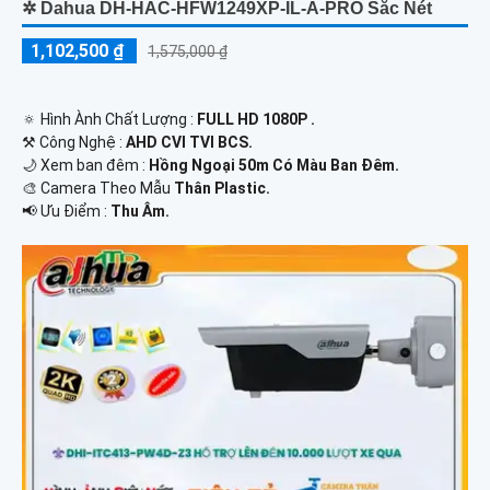
✲ Dahua DH-HAC-HFW1249XP-IL-A-PRO Sắc Nét
1,102,500 ₫
1,575,000 ₫
🔅 Hình Ành Chất Lượng :
FULL HD 1080P .
⚒ Công Nghệ :
AHD CVI TVI BCS.
🌙 Xem ban đêm :
Hồng Ngoại 50m Có Màu Ban Ðêm.
🎨 Camera Theo Mẫu
Thân Plastic.
️📢 Ưu Điểm :
Thu Âm.