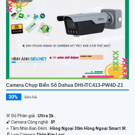
Camera Chụp Biển Số Dahua DHI-ITC413-PW4D-Z1
30%
liên hệ
💯 Độ Phân giải :
Ultra 2k .
🌠 Camera Công nghệ :
IP.
⭐ Tầm Nhìn Ban Đêm :
Hồng Ngoại 30m Hồng Ngoại Smart IR.
🗜️ Loại Camera
Thân Kim Loại.