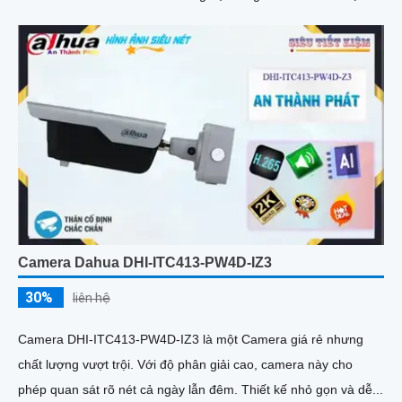
với đèn xanh đỏ và âm thanh
Camera Dahua DHI-ITC413-PW4D-IZ3
30%
liên hệ
Camera DHI-ITC413-PW4D-IZ3 là một Camera giá rẻ nhưng
chất lượng vượt trội. Với độ phân giải cao, camera này cho
phép quan sát rõ nét cả ngày lẫn đêm. Thiết kế nhỏ gọn và dễ...