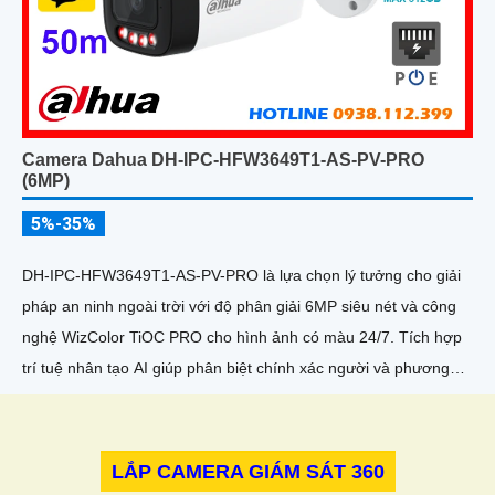
Camera Dahua DH-IPC-HFW3649T1-AS-PV-PRO
(6MP)
5%-35%
DH-IPC-HFW3649T1-AS-PV-PRO là lựa chọn lý tưởng cho giải
pháp an ninh ngoài trời với độ phân giải 6MP siêu nét và công
nghệ WizColor TiOC PRO cho hình ảnh có màu 24/7. Tích hợp
trí tuệ nhân tạo AI giúp phân biệt chính xác người và phương
tiện hỗ trợ đàm thoại hai chiều, ghi hình linh hoạt với khe thẻ
nhớ lên đến 512GB
LẮP CAMERA GIÁM SÁT 360