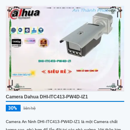
Camera Dahua DHI-ITC413-PW4D-IZ1
30%
liên hệ
Camera An Ninh DHI-ITC413-PW4D-IZ1 là một Camera chất
lượng cao, phù hợp để lắp đặt tại các nhà xưởng. Với thân kim