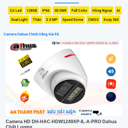
Có Led
128GB
IP66
3D DNR
Full Color
Hồng Ngoại
AI
Dual Light
Thân
2.0 MP
Speed Dome
CMOS
Xoay 360
Camera Dahua Chính Hãng Giá Rẻ
Camera HD DH-HAC-HDW1249XP-IL-A-PRO Dahua
Chất Lượng