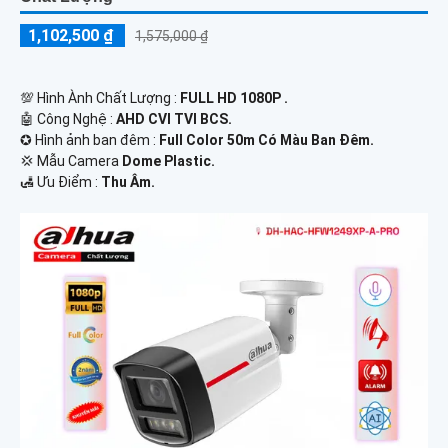
1,102,500 ₫
1,575,000 ₫
💯 Hình Ành Chất Lượng :
FULL HD 1080P .
🤖️ Công Nghệ :
AHD CVI TVI BCS.
✪ Hình ảnh ban đêm :
Full Color 50m Có Màu Ban Ðêm.
💢 Mẫu Camera
Dome Plastic.
️🛃 Ưu Điểm :
Thu Âm.