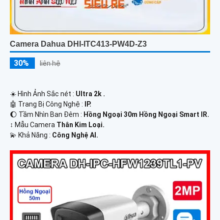
Camera Dahua DHI-ITC413-PW4D-Z3
30%
liên hệ
☀️ Hình Ảnh Sắc nét :
Ultra 2k .
🤖️ Trang Bị Công Nghệ :
IP.
🌔 Tầm Nhìn Ban Đêm :
Hồng Ngoại 30m Hồng Ngoại Smart IR.
↕️ Mẫu Camera
Thân Kim Loại.
️💫 Khả Năng :
Công Nghệ AI.