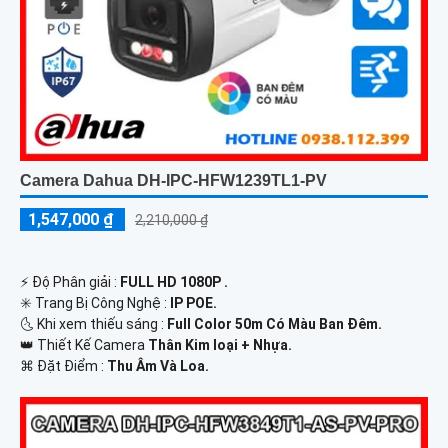
Camera Dahua DH-IPC-HFW1239TL1-PV
1,547,000 ₫
2,210,000 ₫
️⚡ Độ Phân giải :
FULL HD 1080P .
✳️ Trang Bị Công Nghệ :
IP POE.
🌜 Khi xem thiếu sáng :
Full Color 50m Có Màu Ban Ðêm.
👑 Thiết Kế Camera
Thân Kim loại + Nhựa.
️⌘ Đặt Điểm :
Thu Âm Và Loa.