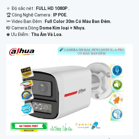
🔅 Độ sắc nét :
FULL HD 1080P .
🏆 Công Nghệ Camera :
IP POE.
🔦 Video Ban Đêm :
Full Color 30m Có Màu Ban Ðêm.
🎼️ Camera Dòng
Dome Kim loại + Nhựa.
️♚ Ưu Điểm :
Thu Âm Và Loa.