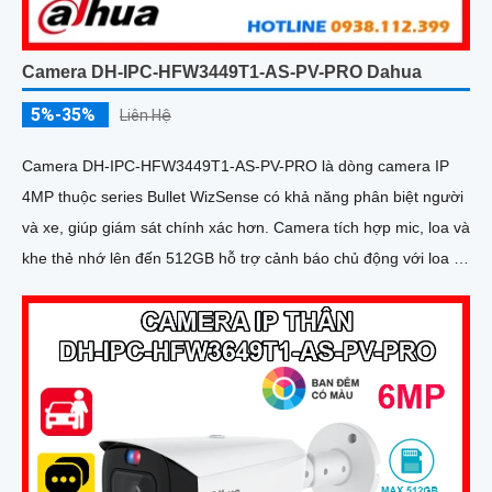
Camera DH-IPC-HFW3449T1-AS-PV-PRO Dahua
5%-35%
Liên Hệ
Camera DH-IPC-HFW3449T1-AS-PV-PRO là dòng camera IP
4MP thuộc series Bullet WizSense có khả năng phân biệt người
và xe, giúp giám sát chính xác hơn. Camera tích hợp mic, loa và
khe thẻ nhớ lên đến 512GB hỗ trợ cảnh báo chủ động với loa và
đèn báo xanh đỏ