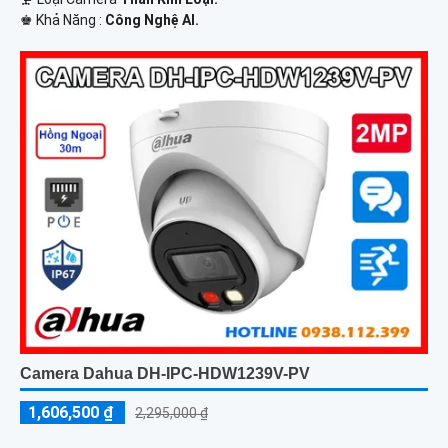
️♚ Khả Năng :
Công Nghệ AI.
Camera Dahua DH-IPC-HDW1239V-PV
1,606,500 ₫
2,295,000 ₫