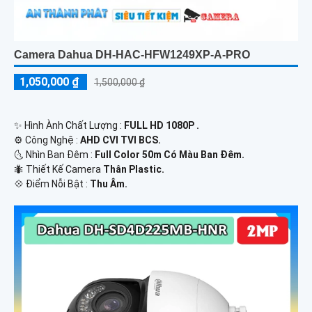
Camera Dahua DH-HAC-HFW1249XP-A-PRO
1,050,000 ₫
1,500,000 ₫
✨ Hình Ành Chất Lượng :
FULL HD 1080P .
⚙ Công Nghệ :
AHD CVI TVI BCS.
🌜 Nhìn Ban Đêm :
Full Color 50m Có Màu Ban Ðêm.
🐜 Thiết Kế Camera
Thân Plastic.
️💠 Điểm Nỗi Bật :
Thu Âm.