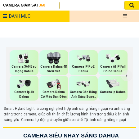
CAMERA GIÁM SÁT
360
DANH MỤC
Camera 360 Bao
Camera Dahua 4K
Camera IP PoE
Camera AI IP Full
Động Dahua
Siêu Nét
Dahua
Color Dahua
Camera Ip 4k
Camera Dahua
Camera Cân Bằng
Camera Ip Dahua
Dahua
Có Màu Ban Đêm
Ánh Sáng Super
Adapt
Smart Hybrid Light là công nghệ kết hợp ánh sáng hồng ngoại và ánh sáng
trắng trong camera, giúp cải thiện chất lượng hình ảnh trong điều kiện ánh
sáng yếu. Camera tự động chuyển giữa ba chế độ: ánh sáng hồng ngoại
(trắng đen), ánh sáng trắng (có màu ban đêm), và ánh sáng thông minh (có
màu khi phát hiện chuyển động). Với camera Smart Hybrid Light sẽ đảm bảo
CAMERA SIÊU NHẠY SÁNG DAHUA
giám sát hiệu quả linh hoạt, cung cấp hình ảnh rõ nét cả ngày và đêm.