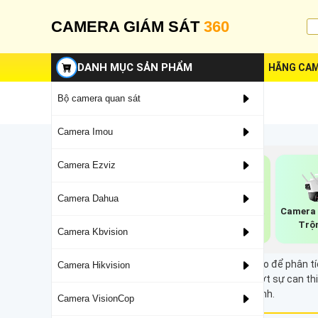
CAMERA GIÁM SÁT
360
DANH MỤC SẢN PHẨM
HÃNG CAM
Bộ camera quan sát
Camera Imou
Camera Ezviz
Camera Dahua
Camera Có POE
Camera Imou Phát
Camera 
Imou
Hiện Người
Trộ
Camera Kbvision
Camera AI sử dụng công nghệ trí tuệ nhân tạo để phân tí
Camera Hikvision
thể tự động hóa các tác vụ giám sát, giảm bớt sự can t
chính xác và hiệu quả trong việc bảo vệ an ninh.
Camera VisionCop