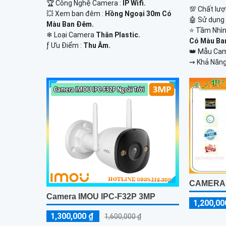
🏆 Công Nghệ Camera :
IP Wifi.
💯 Chất lượ
💥 Xem ban đêm :
Hồng Ngoại 30m Có
🤖️ Sử dụng
Màu Ban Đêm.
⭐ Tầm Nhìn
❄ Loại Camera
Thân Plastic.
Có Màu Ba
️ƒ Ưu Điểm :
Thu Âm.
👑 Mẫu Ca
️⇝ Khả Năng
CAMERA W
Camera IMOU IPC-F32P 3MP
1,200,00
1,300,000 ₫
1,600,000 ₫