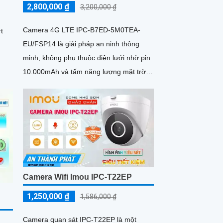
2,800,000 ₫
3,200,000 ₫
Camera 4G LTE IPC-B7ED-5M0TEA-
t
EU/FSP14 là giải pháp an ninh thông
minh, không phụ thuộc điện lưới nhờ pin
10.000mAh và tấm năng lượng mặt trời.
Hỗ trợ WiFi/4G, AI nhận diện...
Camera Wifi Imou IPC-T22EP
1,250,000 ₫
1,586,000 ₫
Camera quan sát IPC-T22EP là một