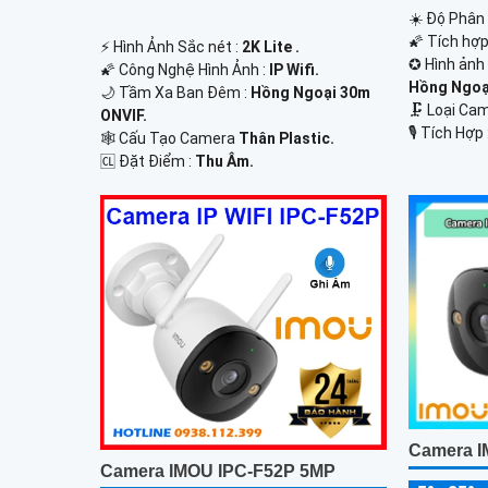
☀️ Độ Phân 
🌠 Tích hợ
️⚡ Hình Ảnh Sắc nét :
2K Lite .
✪ Hình ảnh
🌠 Công Nghệ Hình Ảnh :
IP Wifi.
Hồng Ngoạ
🌙 Tầm Xa Ban Đêm :
Hồng Ngoại 30m
🗜️ Loại C
ONVIF.
️🎙 Tích Hợp 
🕸️ Cấu Tạo Camera
Thân Plastic.
️🆑 Đặt Điểm :
Thu Âm.
Camera 
Camera IMOU IPC-F52P 5MP