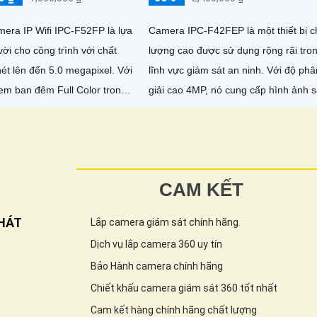
mera IP Wifi IPC-F52FP là lựa
Camera IPC-F42FEP là một thiết bị c
vời cho công trình với chất
lượng cao được sử dụng rộng rãi tro
t lên đến 5.0 megapixel. Với
lĩnh vực giám sát an ninh. Với độ phân
em ban đêm Full Color trong
giải cao 4MP, nó cung cấp hình ảnh 
h 30m,...
nét và chi tiết
CAM KẾT
HÁT
Lắp camera giám sát chính hãng.
Dịch vụ lắp camera 360 uy tín
Bảo Hành camera chính hãng
Chiết khấu camera giám sát 360 tốt nhất
Cam kết hàng chính hãng chất lượng