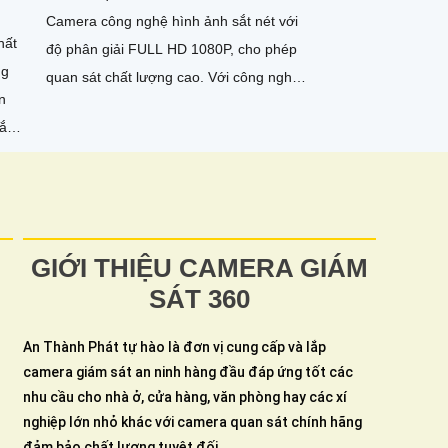
Camera công nghệ hình ảnh sắt nét với
hất
độ phân giải FULL HD 1080P, cho phép
ng
quan sát chất lượng cao. Với công nghệ
hồng ngoại Smart IR, camera có khả
sắc
năng xem ban đêm với tầm nhìn hồng
ngoại lên đến 30m
GIỚI THIỆU CAMERA GIÁM
SÁT 360
An Thành Phát tự hào là đơn vị cung cấp và lắp
camera giám sát an ninh hàng đầu đáp ứng tốt các
nhu cầu cho nhà ở, cửa hàng, văn phòng hay các xí
nghiệp lớn nhỏ khác với camera quan sát chính hãng
đảm bảo chất lượng tuyệt đối.