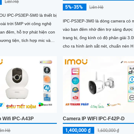
Liên Hệ
5%-35%
Liên Hệ
U IPC-PS3EP-5M0 là thiết bị
IPC-PS3EP-3M0 là dòng camera có 
goài trời 5MP với công nghệ
vào ban đêm nhờ đèn trợ sáng được
ban đêm, hỗ trợ phát hiện con
trang bị, ống kính có độ phân giải 3
ương tiện, tích hợp mic và
cho ra hình ảnh sắt nét, chuẩn nén H
u, kết nối PoE tiện lợi, phù
a đình, cửa hàng và văn
 Wifi IPC-A43P
Camera IP WIFI IPC-F42P-D
1,400,000 ₫
iên Hệ
1,600,000 ₫