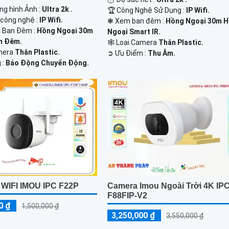
ng hình Ảnh :
Ultra 2k .
🏆 Công Nghệ Sử Dụng :
IP Wifi.
 công nghệ :
IP Wifi.
❃ Xem ban đêm :
Hồng Ngoại 30m 
 Ban Đêm :
Hồng Ngoại 30m
Ngoại Smart IR.
n Đêm.
🕸️ Loại Camera
Thân Plastic.
mera
Thân Plastic.
️➲ Ưu Điểm :
Thu Âm.
 :
Báo Động Chuyển Động.
IFI IMOU IPC F22P
Camera Imou Ngoài Trời 4K IPC
F88FIP-V2
0 ₫
1,500,000 ₫
3,250,000 ₫
3,550,000 ₫