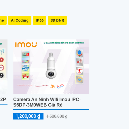
me
AI Coding
IP66
3D DNR
42P
Camera An Ninh Wifi Imou IPC-
S6DP-3M0WEB Giá Rẻ
1,200,000 ₫
1,500,000 ₫