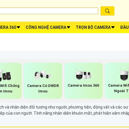
ERA 360
CÔNG NGHỆ CAMERA
TRỌN BỘ CAMERA
ĐẦU
Camera Imou 360
Camera Wif
Wifi Chống
Camera Có DWDR
Ngoài T
m Imou
Imou
ch và nhận diện đối tượng như người, phương tiện, động vật và các sự 
hiệp của con người. Tính năng nhận diện khuôn mặt, phát hiện xâm nh