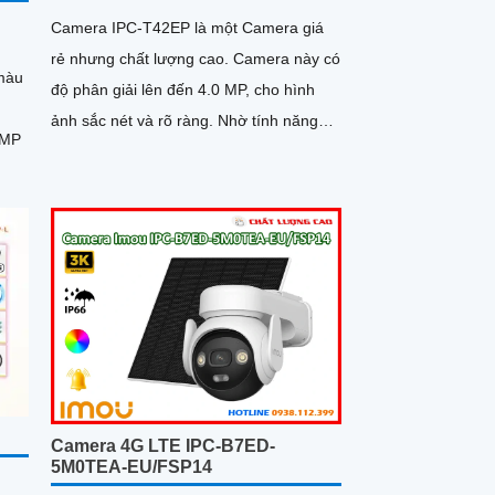
Camera IPC-T42EP là một Camera giá
rẻ nhưng chất lượng cao. Camera này có
màu
độ phân giải lên đến 4.0 MP, cho hình
ảnh sắc nét và rõ ràng. Nhờ tính năng
.0MP
hồng ngoại, camera có thể...
Camera 4G LTE IPC-B7ED-
5M0TEA-EU/FSP14