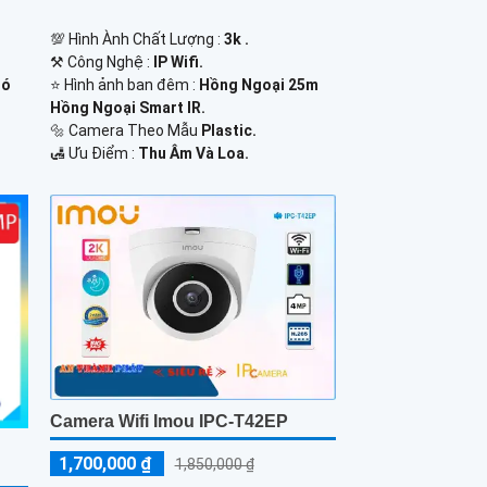
💯 Hình Ành Chất Lượng :
3k .
⚒ Công Nghệ :
IP Wifi.
⭐ Hình ảnh ban đêm :
Hồng Ngoại 25m
Có
Hồng Ngoại Smart IR.
🔩 Camera Theo Mẫu
Plastic.
️🛃 Ưu Điểm :
Thu Âm Và Loa.
Camera Wifi Imou IPC-T42EP
1,700,000 ₫
1,850,000 ₫