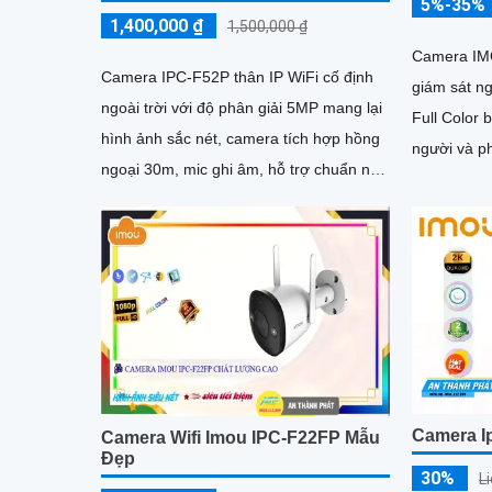
5%-35%
1,400,000 ₫
1,500,000 ₫
Camera IMO
Camera IPC-F52P thân IP WiFi cố định
giám sát n
ngoài trời với độ phân giải 5MP mang lại
Full Color 
hình ảnh sắc nét, camera tích hợp hồng
người và ph
ngoại 30m, mic ghi âm, hỗ trợ chuẩn nén
loa hai chiề
H.265 tiết kiệm băng thông
hợp cho gi
phòng
Camera Ip
Camera Wifi Imou IPC-F22FP Mẫu
Đẹp
30%
L