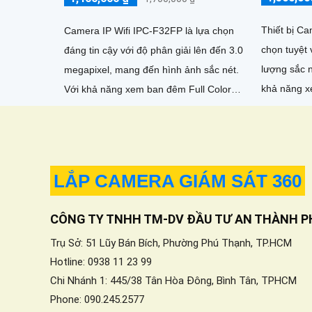
Thiết bị Ca
Camera IP Wifi IPC-F32FP là lựa chọn
chọn tuyệt 
đáng tin cậy với độ phân giải lên đến 3.0
lượng sắc né
megapixel, mang đến hình ảnh sắc nét.
khả năng x
Với khả năng xem ban đêm Full Color
khoảng các
trong khoảng cách lên...
LẮP CAMERA GIÁM SÁT 360
CÔNG TY TNHH TM-DV ĐẦU TƯ AN THÀNH P
Trụ Sở: 51 Lũy Bán Bích, Phường Phú Thạnh, TP.HCM
Hotline: 0938 11 23 99
Chi Nhánh 1: 445/38 Tân Hòa Đông, Bình Tân, TPHCM
Phone: 090.245.2577