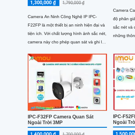
1,300,000 ₫
1,790,000 ₫
Camera Ca
Camera An Ninh Công Nghệ IP IPC-
độ phân giả
F22FP là một thiết bị an ninh hiện đại và
sắc nét và chi tiết. Ấ
tiện ích. Với chất lượng hình ảnh sắc nét,
những thông
camera này cho phép quan sát và ghi lại
xem ban đê
hình ảnh chất lượng cao trong mọi điều
kiện ánh sáng
IPC-F52F
IPC-F32FP Camera Quan Sát
Ngoài Tr
Ngoài Trời 3MP
1,500,00
1,400,000 ₫
1,700,000 ₫