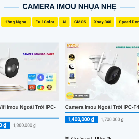
CAMERA IMOU NHỤA NHẸ
Hồng Ngoại
Full Color
AI
CMOS
Xoay 360
Speed Do
fi Imou Ngoài Trời IPC-
Camera Imou Ngoài Trời IPC-F
1,400,000 ₫
1,700,000 ₫
0 ₫
1,800,000 ₫
🦉 Độ sắc nét :
Ultra 2k .