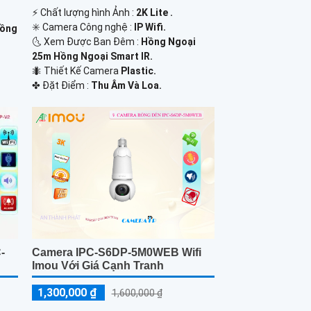
️⚡ Chất lượng hình Ảnh :
2K Lite .
✳️ Camera Công nghệ :
IP Wifi.
Hồng
🌜 Xem Được Ban Đêm :
Hồng Ngoại
25m Hồng Ngoại Smart IR.
🐜 Thiết Kế Camera
Plastic.
️✤ Đặt Điểm :
Thu Âm Và Loa.
Camera IPC-S6DP-5M0WEB Wifi
-
Imou Với Giá Cạnh Tranh
1,300,000 ₫
1,600,000 ₫