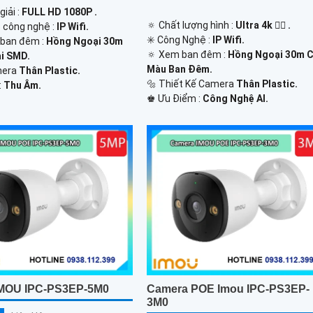
giải :
FULL HD 1080P .
🔅 Chất lượng hình :
Ultra 4k 👍🏾 .
p công nghệ :
IP Wifi.
✳️ Công Nghệ :
IP Wifi.
 ban đêm :
Hồng Ngoại 30m
🔅 Xem ban đêm :
Hồng Ngoại 30m 
i SMD.
Màu Ban Đêm.
amera
Thân Plastic.
🔩 Thiết Kế Camera
Thân Plastic.
:
Thu Âm.
️♚ Ưu Điểm :
Công Nghệ AI.
IMOU IPC-PS3EP-5M0
Camera POE Imou IPC-PS3EP-
3M0