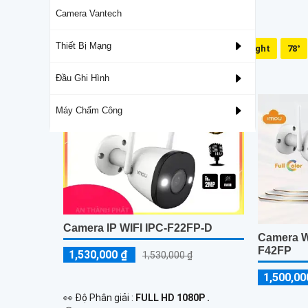
Camera Vantech
Thiết Bị Mạng
Mic Và Loa
Dual Light
78°
Lắp Camera Wifi Imou Giá Rẻ
Đầu Ghi Hình
Máy Chấm Công
Camera IP WIFI IPC-F22FP-D
Camera Wi
F42FP
1,530,000 ₫
1,530,000 ₫
1,500,00
️👀 Độ Phân giải :
FULL HD 1080P .