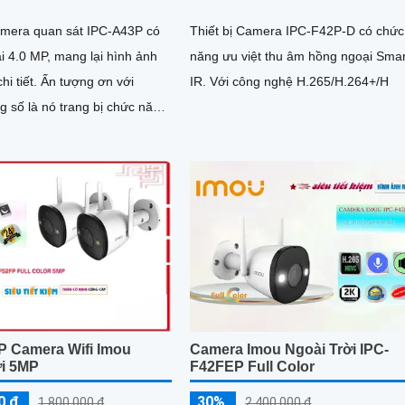
mera quan sát IPC-A43P có
Thiết bị Camera IPC-F42P-D có chức
i 4.0 MP, mang lại hình ảnh
năng ưu việt thu âm hồng ngoại Smar
n tượng ơn với
IR. Với công nghệ H.265/H.264+/H
 số là nó trang bị chức năng
m thông minh với...
P Camera Wifi Imou
Camera Imou Ngoài Trời IPC-
ời 5MP
F42FEP Full Color
0 ₫
30%
1,800,000 ₫
2,400,000 ₫