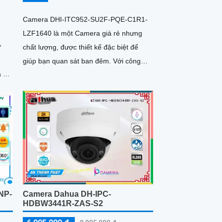
Camera DHI-ITC952-SU2F-PQE-C1R1-
LZF1640 là một Camera giá rẻ nhưng
ợ
chất lượng, được thiết kế đặc biệt để
giúp bạn quan sát ban đêm. Với công
 xe,
nghệ hồng ngoại 50m, bạn có thể xem
 bụi
được hình ảnh rõ hơn và sắc nét hơn
vào ban đêm
NP-
Camera Dahua DH-IPC-
HDBW3441R-ZAS-S2