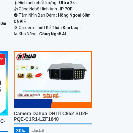
☀️ Hình ảnh chất lượng :
Ultra 2k .
👍 Công Nghệ Hình Ảnh :
IP POE.
🌚 Tầm Nhìn Ban Đêm :
Hồng Ngoại 60m
ONVIF.
80m
💢 Camera Thiết Kế
Thân Kim Loại.
️💫 Khả Năng :
Công Nghệ AI.
Camera Dahua DHI-ITC952-SU2F-
PQE-C1R1-LZF1640
PC-
30%
liên hệ