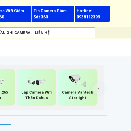
ra Wifi Giám
Tin Camera Giám
Hotline:
60
Sát 360
0938112399
ẦU GHI CAMERA
LIÊN HỆ
.265
Lắp Camera Wifi
Camera Vantech
a
Thân Dahua
Starlight