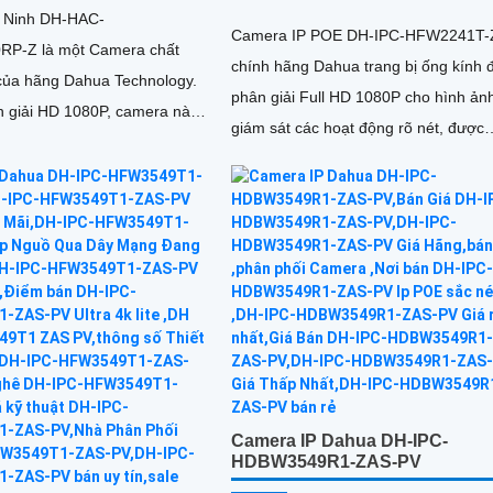
 Ninh DH-HAC-
Camera IP POE DH-IPC-HFW2241T
P-Z là một Camera chất
chính hãng Dahua trang bị ống kính 
của hãng Dahua Technology.
phân giải Full HD 1080P cho hình ản
n giải HD 1080P, camera này
giám sát các hoạt động rõ nét, được
nh ảnh rõ nét và chi tiết
trang bị công nghệ AI phân biệt được
người và xe tích hợp mic ghi âm to rõ
giúp giám sát an ninh hiệu quả.
Camera IP Dahua DH-IPC-
HDBW3549R1-ZAS-PV