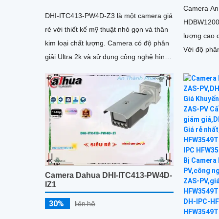
Camera An
DHI-ITC413-PW4D-Z3 là một camera giá
HDBW1200R
rẻ với thiết kế mỹ thuật nhỏ gọn và thân
lượng cao 
kim loại chất lượng. Camera có độ phân
Với độ phâ
giải Ultra 2k và sử dụng công nghệ hình
cung cấp hì
ảnh IP, không bị giảm chất lượng
Camera Dahua DHI-ITC413-PW4D-
IZ1
30%
liên hệ