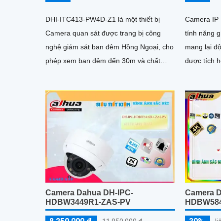
DHI-ITC413-PW4D-Z1 là một thiết bị
Camera IP
Camera quan sát được trang bị công
tính năng g
nghệ giám sát ban đêm Hồng Ngoại, cho
mang lại độ r
phép xem ban đêm đến 30m và chất
được tích 
lượng hình ảnh trong sáng 4.0 MP
40m giúp g
ban đêm rõ
Camera Dahua DH-IPC-
Camera D
HDBW3449R1-ZAS-PV
HDBW584