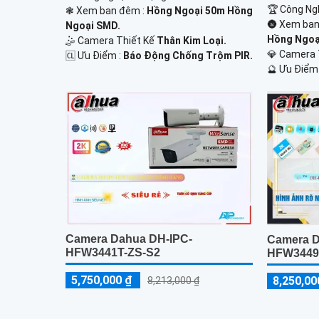
🏆 Công Ng
❃ Xem ban đêm :
Hồng Ngoại 50m Hồng
🌚 Xem ban
Ngoại SMD.
Hồng Ngoại
🤹 Camera Thiết Kế
Thân Kim Loại.
💎 Camera
️🆑 Ưu Điểm :
Báo Động Chống Trộm PIR.
️🔮 Ưu Điểm
Camera Dahua DH-IPC-
Camera D
HFW3441T-ZS-S2
HFW3449
5,750,000 ₫
8,250,00
8,213,000 ₫