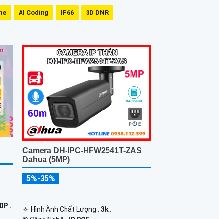
me
AI Coding
IP66
3D DNR
Camera DH-IPC-HFW2541T-ZAS
Dahua (5MP)
5%-35%
0P .
🔅 Hình Ành Chất Lượng :
3k .