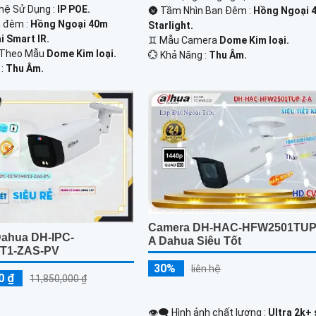
hệ Sử Dụng :
IP POE.
🌚 Tầm Nhìn Ban Đêm :
Hồng Ngoại 
 đêm :
Hồng Ngoại 40m
Starlight.
 Smart IR.
♊ Mẫu Camera
Dome Kim loại.
 Theo Mẫu
Dome Kim loại.
️💮 Khả Năng :
Thu Âm.
 :
Thu Âm.
Camera DH-HAC-HFW2501TUP
ahua DH-IPC-
A Dahua Siêu Tốt
T1-ZAS-PV
30%
liên hệ
0 ₫
11,850,000 ₫
👁️‍🗨 Hình ảnh chất lượng :
Ultra 2k+