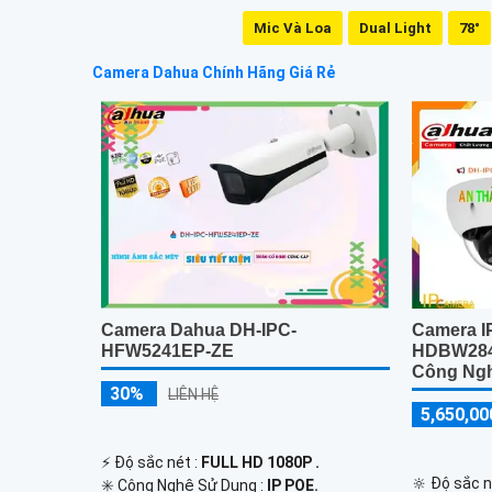
Mic Và Loa
Dual Light
78°
Camera Dahua Chính Hãng Giá Rẻ
Camera Dahua DH-IPC-
Camera I
HFW5241EP-ZE
HDBW284
Công Ng
30%
LIÊN HỆ
5,650,00
️⚡ Độ sắc nét :
FULL HD 1080P .
🔆 Độ sắc n
✳️ Công Nghệ Sử Dụng :
IP POE.