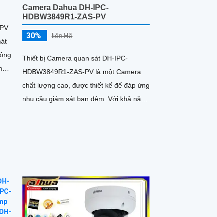
Camera Dahua DH-IPC-
HDBW3849R1-ZAS-PV
-PV
30%
liên Hệ
hát
Thiết bị Camera quan sát DH-IPC-
m
HDBW3849R1-ZAS-PV là một Camera
đến
chất lượng cao, được thiết kế để đáp ứng
sắc
nhu cầu giám sát ban đêm. Với khả năng
xem ban đêm Full Color trong...