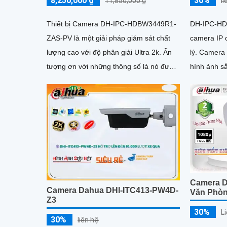
8,250,000 ₫
30%
11,850,000 ₫
l
Thiết bị Camera DH-IPC-HDBW3449R1-
DH-IPC-HD
ZAS-PV là một giải pháp giám sát chất
camera IP c
lượng cao với độ phân giải Ultra 2k. Ấn
lý. Camera này có độ phân giải 8MP, cho
tượng ơn với những thông số là nó được
hình ảnh sắc 
trang bị công nghệ giám sát...
trúc chống 
Camera 
Camera Dahua DHI-ITC413-PW4D-
Văn Phò
Z3
30%
L
30%
liên hệ