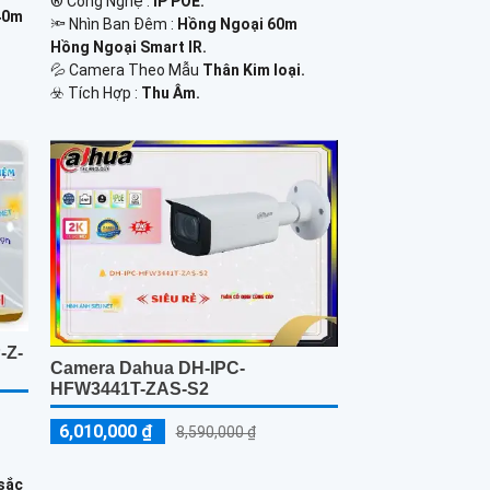
®️ Công Nghệ :
IP POE.
40m
🔦 Nhìn Ban Đêm :
Hồng Ngoại 60m
Hồng Ngoại Smart IR.
💦 Camera Theo Mẫu
Thân Kim loại.
️☣️ Tích Hợp :
Thu Âm.
-Z-
Camera Dahua DH-IPC-
HFW3441T-ZAS-S2
6,010,000 ₫
8,590,000 ₫
 sắc