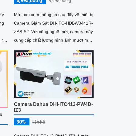
6,995,000 ₫
9,995,000 ₫
PV
Mời bạn xem thông tin sau đây về thiết bị
ng
Camera Giám Sát DH-IPC-HDBW3441R-
ZAS-S2. Với công nghệ mới, camera này
 rõ
cung cấp chất lượng hình ảnh mượt mà
hơn so với CMOS truyền thống
Camera Dahua DHI-ITC413-PW4D-
IZ3
a
30%
liên hệ
Camera DHI-ITC413-PW4D-IZ3 là một