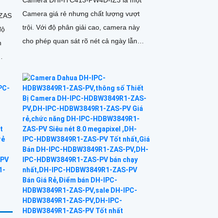
Camera giá rẻ nhưng chất lượng vượt
-ZAS
trội. Với độ phân giải cao, camera này
độ
cho phép quan sát rõ nét cả ngày lẫn
h
đêm. Thiết kế nhỏ gọn và dễ...