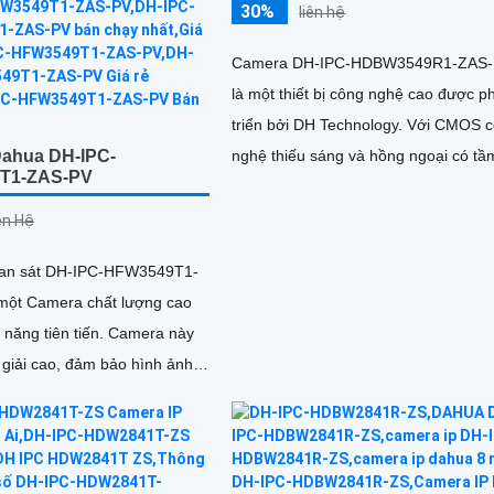
30%
liên hệ
Camera DH-IPC-HDBW3549R1-ZAS
là một thiết bị công nghệ cao được p
triển bởi DH Technology. Với CMOS công
ahua DH-IPC-
nghệ thiếu sáng và hồng ngoại có tầ
T1-ZAS-PV
quan sát xa 50m, camera này mang 
cho bạn hình ảnh chất lượng với độ 
iên Hệ
nét Ultra 4k lite
an sát DH-IPC-HFW3549T1-
một Camera chất lượng cao
g tiên tiến. Camera này
 giải cao, đảm bảo hình ảnh
rõ ràng