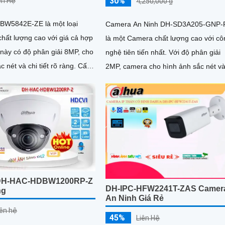
30%
iên Hệ
4,250,000 ₫
BW5842E-ZE là một loại
Camera An Ninh DH-SD3A205-GNP-
hất lượng cao với giá cả hợp
là một Camera chất lượng cao với cô
nghệ tiên tiến nhất. Với độ phân giải
nét và chi tiết rõ ràng. Cấu
2MP, camera cho hình ảnh sắc nét và
bụi, chống...
ràng
DH-HAC-HDBW1200RP-Z
DH-IPC-HFW2241T-ZAS Camer
ng
An Ninh Giá Rẻ
iên hệ
45%
Liên Hệ