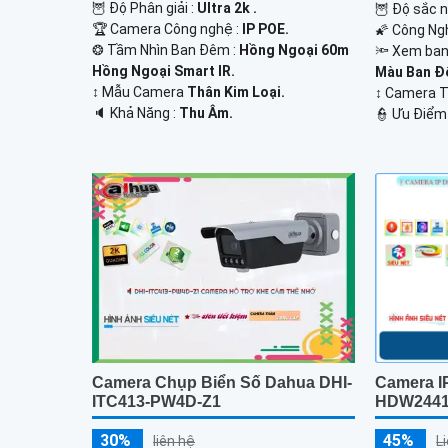
🦉 Độ Phân giải :
Ultra 2k .
🦉 Độ sắc n
🏆 Camera Công nghệ :
IP POE.
🌠 Công Ng
❂ Tầm Nhìn Ban Đêm :
Hồng Ngoại 60m
🔦 Xem ban
Hồng Ngoại Smart IR.
Màu Ban Đ
↕️ Mẫu Camera
Thân Kim Loại.
↕️ Camera
️🔈 Khả Năng :
Thu Âm.
️👮 Ưu Điểm
Camera Chụp Biển Số Dahua DHI-
Camera I
ITC413-PW4D-Z1
HDW2441
30%
45%
liên hệ
L