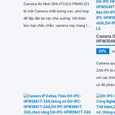
Camera An Ninh DHI-ITC413-PW4D-IZ1
là một Camera chất lượng cao, phù hợp
để lắp đặt tại các nhà xưởng. Với thân
kim loại chắc chắn, camera này mang lại
hình ảnh chất lượng 4
Camera D
HFW3549
30%
l
Camera qu
ZAS-PV là 
với các tính năn
có độ phân
sắc nét và 