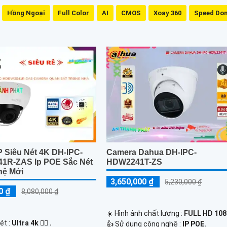
Hồng Ngoại
Full Color
AI
CMOS
Xoay 360
Speed Do
P Siêu Nét 4K DH-IPC-
Camera Dahua DH-IPC-
1R-ZAS Ip POE Sắc Nét
HDW2241T-ZS
hệ Mới
3,650,000 ₫
5,230,000 ₫
0 ₫
8,080,000 ₫
☀️ Hình ảnh chất lượng :
FULL HD 108
ét :
Ultra 4k 👍🏾 .
👍 Sử dụng công nghệ :
IP POE.