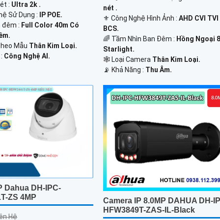
ét :
Ultra 2k .
nét .
hệ Sử Dụng :
IP POE.
⚜️ Công Nghệ Hình Ảnh :
AHD CVI TVI
 đêm :
Full Color 40m Có
BCS.
êm.
🌈 Tầm Nhìn Ban Đêm :
Hồng Ngoại 
 Theo Mẫu
Thân Kim Loại.
Starlight.
 :
Công Nghệ AI.
🕸️ Loại Camera
Thân Kim Loại.
️📡 Khả Năng :
Thu Âm.
P Dahua DH-IPC-
T-ZS 4MP
Camera IP 8.0MP DAHUA DH-I
HFW3849T-ZAS-IL-Black
iên Hệ