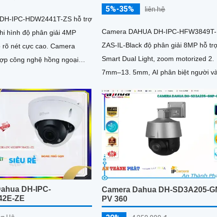
5%-35%
liên hệ
 DH-IPC-HDW2441T-ZS hỗ trợ
Camera DAHUA DH-IPC-HFW3849T-
hi hình độ phân giải 4MP
ZAS-IL-Black độ phân giải 8MP hỗ tr
õ nét cực cao. Camera
Smart Dual Light, zoom motorized 2.
hợp công nghệ hồng ngoại
7mm–13. 5mm, AI phân biệt người và
iám sát các hoạt động vào
micro ghi âm cùng chuẩn IP67 chống
 ràng
nước
ahua DH-IPC-
Camera Dahua DH-SD3A205-G
2E-ZE
PV 360