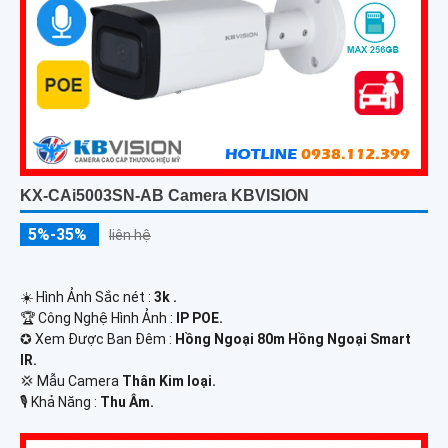
KX-CAi5003SN-AB Camera KBVISION
5%-35%
liên hệ
☀️ Hình Ảnh Sắc nét :
3k .
🏆 Công Nghệ Hình Ảnh :
IP POE.
✪ Xem Được Ban Đêm :
Hồng Ngoại 80m Hồng Ngoại Smart
IR.
💢 Mẫu Camera
Thân Kim loại.
️🎙 Khả Năng :
Thu Âm.