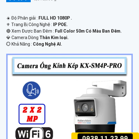
☀️ Độ Phân giải :
FULL HD 1080P .
⚜️ Trang Bị Công Nghệ :
IP POE.
🔴 Xem Được Ban Đêm :
Full Color 50m Có Màu Ban Ðêm.
💎 Camera Dòng
Thân Kim loại.
️💮 Khả Năng :
Công Nghệ AI.
0938.11.23.99