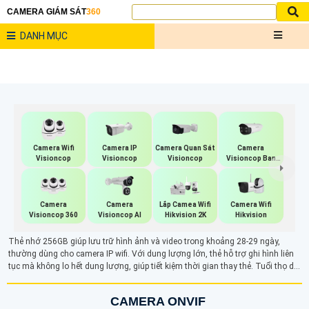
CAMERA GIÁM SÁT
360
DANH MỤC
Camera Wifi
Camera IP
Camera Quan Sát
Camera
Visioncop
Visioncop
Visioncop
Visioncop Ban
Đêm Có Màu
Camera
Camera
Camera Wifi
Lắp Camea Wifi
Visioncop 360
Visioncop Al
Hikvision
Hikvision 2K
Thẻ nhớ 256GB giúp lưu trữ hình ảnh và video trong khoảng 28-29 ngày,
thường dùng cho camera IP wifi. Với dung lượng lớn, thẻ hỗ trợ ghi hình liên
tục mà không lo hết dung lượng, giúp tiết kiệm thời gian thay thẻ. Tuổi thọ dài
và khả năng xem lại nhanh chóng cũng là ưu điểm, đảm bảo hiệu quả giám
sát ổn định trong các môi trường yêu cầu lưu trữ dài hạn.
CAMERA ONVIF