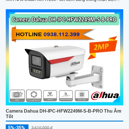
người xe vùng cảnh báo hành vi bất thường quản lý qua VIGI
App VIGI Manager trình duyệt web giám sát sắc nét
Camera Dahua DH-IPC-HFW2249M-S-B-PRO Thu Âm
Tốt
5%-35%
3,610,000 ₫