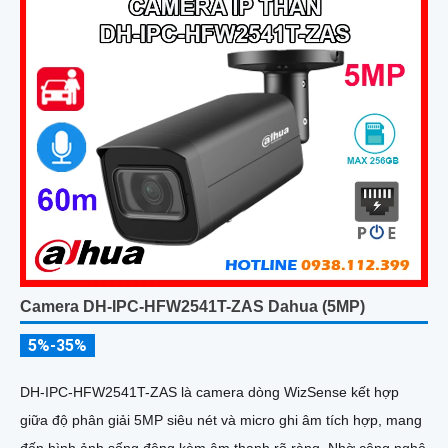
Camera DH-IPC-HFW2541T-ZAS Dahua (5MP)
5%-35%
DH-IPC-HFW2541T-ZAS là camera dòng WizSense kết hợp
giữa độ phân giải 5MP siêu nét và micro ghi âm tích hợp, mang
đến hình ảnh sống động kèm âm thanh rõ ràng. Nhờ công nghệ