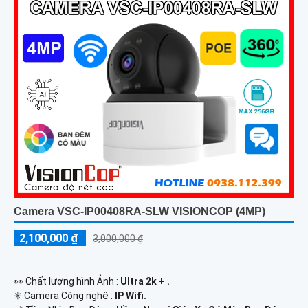
Camera VSC-IP00408RA-SLW VISIONCOP (4MP)
2,100,000 ₫
3,000,000 ₫
️👀 Chất lượng hình Ảnh :
Ultra 2k + .
✳️ Camera Công nghệ :
IP Wifi.