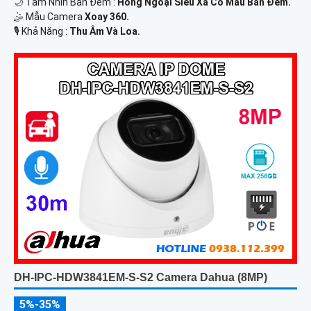
🌙 Tầm Nhìn Ban Đêm :
Hồng Ngoại Siêu Xa Có Màu Ban Ðêm.
🤹 Mẫu Camera
Xoay 360.
️🎙 Khả Năng :
Thu Âm Và Loa.
DH-IPC-HDW3841EM-S-S2 Camera Dahua (8MP)
5%-35%