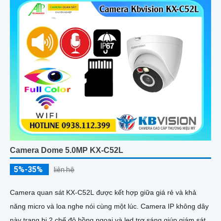
Camera Dome 5.0MP KX-C52L
5%-35%
liên hệ
Camera quan sát KX-C52L được kết hợp giữa giá rẻ và khả
năng micro và loa nghe nói cùng một lúc. Camera IP không dây
này trang bị 2 chế độ hồng ngoại và led trợ sáng giúp giám sát