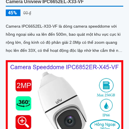
Camera Uniview IPC6652EL-X33-VF
45%
00 ₫
Camera IPC6652EL-X33-VF là dòng camera speeddome với
hồng ngoại siêu xa lên đến 500m, bao quát một khu vực cực kì
rộng lớn, ống kính có độ phân giải 2.0Mp có thể zoom quang
học lên đến 33X, có thể hoạt động độc lập nhờ khe cắm thẻ nhớ
lên đến 256Gb