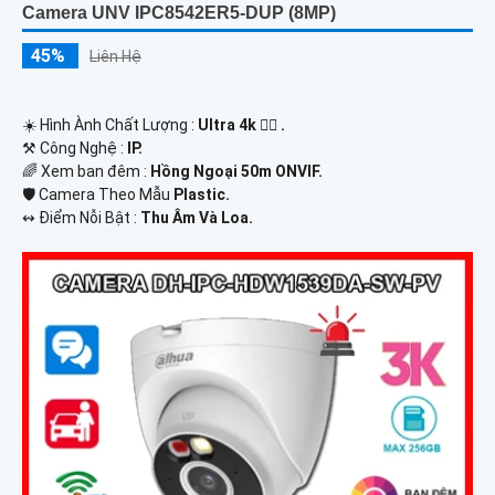
Camera UNV IPC8542ER5-DUP (8MP)
45%
Liên Hệ
☀️ Hình Ành Chất Lượng :
Ultra 4k 👍🏾 .
⚒ Công Nghệ :
IP.
🌈 Xem ban đêm :
Hồng Ngoại 50m ONVIF.
🛡 Camera Theo Mẫu
Plastic.
️↭ Điểm Nỗi Bật :
Thu Âm Và Loa.