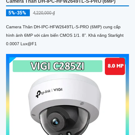
Camera Thân DH-IPC-HFW2649TL-S-PRO (6MP)
5%-35%
4,220,000 ₫
Camera Thân DH-IPC-HFW2649TL-S-PRO (6MP) cung cấp
hình ảnh 6MP với cảm biến CMOS 1/1. 8”. Khả năng Starlight
0.0007 Lux@F1