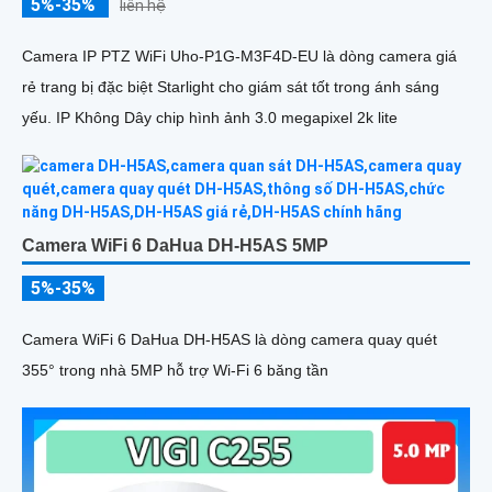
5%-35%
liên hệ
Camera IP PTZ WiFi Uho-P1G-M3F4D-EU là dòng camera giá
rẻ trang bị đặc biệt Starlight cho giám sát tốt trong ánh sáng
yếu. IP Không Dây chip hình ảnh 3.0 megapixel 2k lite
Camera WiFi 6 DaHua DH-H5AS 5MP
5%-35%
Camera WiFi 6 DaHua DH-H5AS là dòng camera quay quét
355° trong nhà 5MP hỗ trợ Wi-Fi 6 băng tần