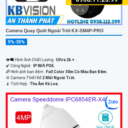
Camera Quay Quét Ngoài Trời KX-SM4P-PRO
5%-35%
👁️‍🗨 Hình Ành Chất Lượng :
Ultra 2k + .
🌠 Công Nghệ :
IP Wifi POE.
🌈 Hình ảnh ban đêm :
Full Color 30m Có Màu Ban Ðêm.
💢 Camera Thiết Kế
2 Mắt Ngoài Trời.
️📡 Tích Hợp :
Thu Âm Và Loa.