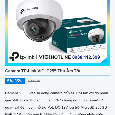
Camera TP-Link VIGI C255 Thu Âm Tốt
5%-35%
Liên Hệ
Camera VIGI C255 là dòng camera đến từ TP-Link với độ phân
giải 5MP micro thu âm chuẩn IP67 chống nước bụi Smart IR
quan sát đêm 30m hỗ trợ PoE DC 12V lưu trữ MicroSD 256GB
NVR NAS chuẩn nén H.265+ tiết kiệm băng thông nhận diện