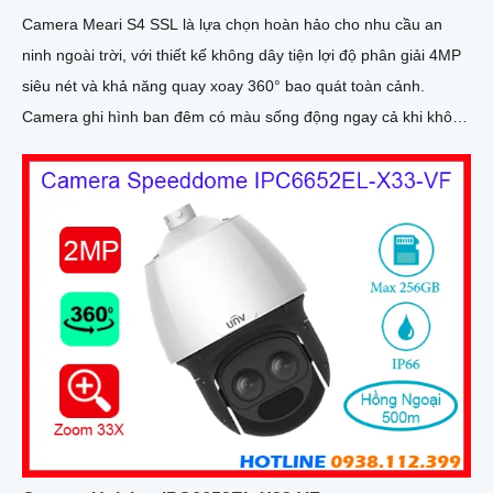
Camera Meari S4 SSL là lựa chọn hoàn hảo cho nhu cầu an
ninh ngoài trời, với thiết kế không dây tiện lợi độ phân giải 4MP
siêu nét và khả năng quay xoay 360° bao quát toàn cảnh.
Camera ghi hình ban đêm có màu sống động ngay cả khi không
bật đèn LED, tích hợp còi hú, đèn cảnh báo và đàm thoại 2
chiều giúp bạn chủ động phát hiện và xử lý mọi tình huống