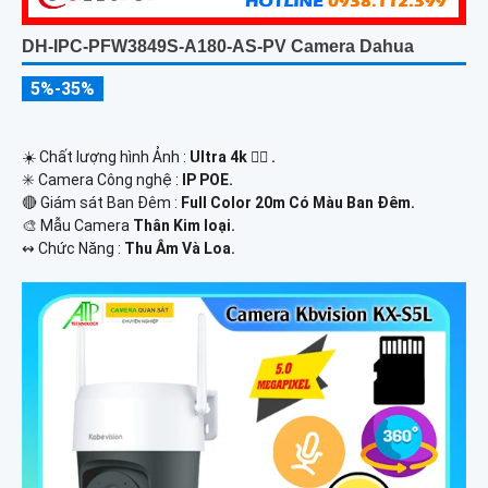
DH-IPC-PFW3849S-A180-AS-PV Camera Dahua
5%-35%
☀️ Chất lượng hình Ảnh :
Ultra 4k 👍🏾 .
✳️ Camera Công nghệ :
IP POE.
🔴 Giám sát Ban Đêm :
Full Color 20m Có Màu Ban Ðêm.
🎨 Mẫu Camera
Thân Kim loại.
️↭ Chức Năng :
Thu Âm Và Loa.