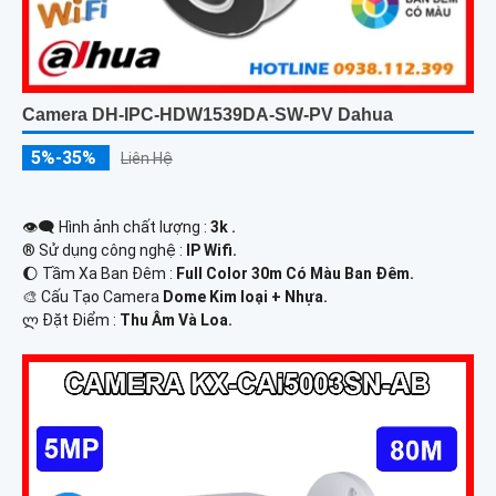
Camera DH-IPC-HDW1539DA-SW-PV Dahua
5%-35%
Liên Hệ
👁️‍🗨 Hình ảnh chất lượng :
3k .
®️ Sử dụng công nghệ :
IP Wifi.
🌔 Tầm Xa Ban Đêm :
Full Color 30m Có Màu Ban Ðêm.
🎨 Cấu Tạo Camera
Dome Kim loại + Nhựa.
️ლ Đặt Điểm :
Thu Âm Và Loa.