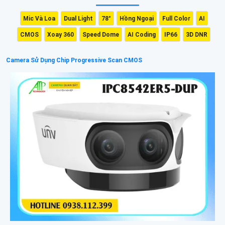
Mic Và Loa
Dual Light
78°
Hồng Ngoại
Full Color
AI
CMOS
Xoay 360
Speed Dome
AI Coding
IP66
3D DNR
Camera Sử Dụng Chip Progressive Scan CMOS