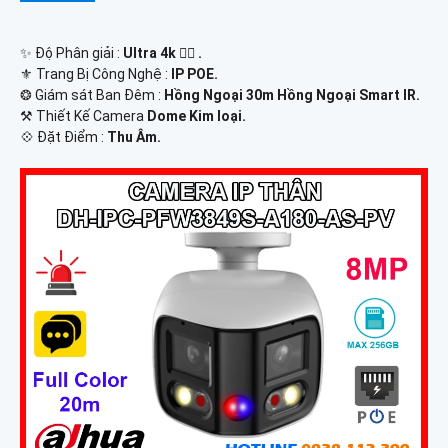
✨ Độ Phân giải :
Ultra 4k 👍🏾 .
⚜️ Trang Bị Công Nghệ :
IP POE.
❂ Giám sát Ban Đêm :
Hồng Ngoại 30m Hồng Ngoại Smart IR.
⚒ Thiết Kế Camera
Dome Kim loại.
️💠 Đặt Điểm :
Thu Âm.