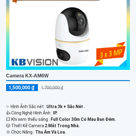
Camera KX-AM6W
1,500,000 ₫
1,700,000 ₫
✨ Hình Ảnh Sắc nét :
Ultra 3k + Sắc Nét .
👍 Công Nghệ Hình Ảnh :
IP.
💥 Khi xem thiếu sáng :
Full Color 30m Có Màu Ban Ðêm.
🎲 Thiết Kế Camera
2 Mắt Trong Nhà.
️💠 Chức Năng :
Thu Âm Và Loa.