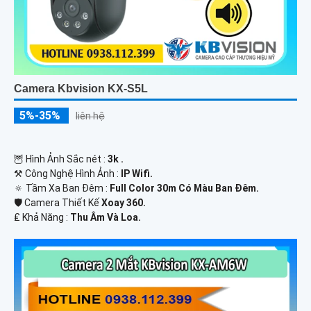
Camera Kbvision KX-S5L
5%-35%
liên hệ
🦉 Hình Ảnh Sắc nét :
3k .
⚒ Công Nghệ Hình Ảnh :
IP Wifi.
🔅 Tầm Xa Ban Đêm :
Full Color 30m Có Màu Ban Ðêm.
🛡 Camera Thiết Kế
Xoay 360.
️₤ Khả Năng :
Thu Âm Và Loa.