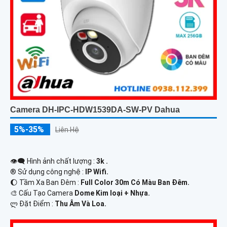
Camera DH-IPC-HDW1539DA-SW-PV Dahua
5%-35%
Liên Hệ
👁️‍🗨 Hình ảnh chất lượng :
3k .
®️ Sử dụng công nghệ :
IP Wifi.
🌔 Tầm Xa Ban Đêm :
Full Color 30m Có Màu Ban Ðêm.
🎨 Cấu Tạo Camera
Dome Kim loại + Nhựa.
️ლ Đặt Điểm :
Thu Âm Và Loa.