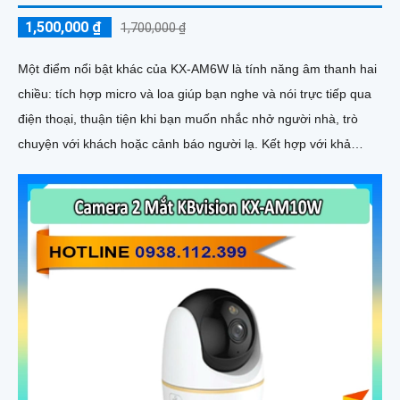
1,500,000 ₫
1,700,000 ₫
Một điểm nổi bật khác của KX‑AM6W là tính năng âm thanh hai
chiều: tích hợp micro và loa giúp bạn nghe và nói trực tiếp qua
điện thoại, thuận tiện khi bạn muốn nhắc nhở người nhà, trò
chuyện với khách hoặc cảnh báo người lạ. Kết hợp với khả
năng lưu trữ thẻ nhớ và xem lại nhanh chóng, đây thực sự là
giải pháp giám sát thông minh, gọn nhẹ mà vô cùng hiệu quả