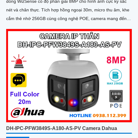
dòng WizSense có độ phân giải 8MP cho hình ảnh cực kỳ sắc
nét và chân thực. Tích hợp hồng ngoại 30m, micro thu âm, khe
cắm thẻ nhớ 256GB cùng công nghệ POE, camera mang đến
sự tiện lợi tối đa trong lắp đặt và sử dụng
DH-IPC-PFW3849S-A180-AS-PV Camera Dahua