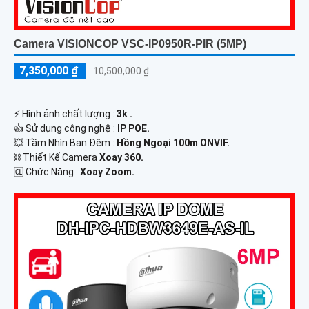
Camera VISIONCOP VSC-IP0950R-PIR (5MP)
7,350,000 ₫
10,500,000 ₫
️⚡ Hình ảnh chất lượng :
3k .
👍 Sử dụng công nghệ :
IP POE.
💥 Tầm Nhìn Ban Đêm :
Hồng Ngoại 100m ONVIF.
⛓ Thiết Kế Camera
Xoay 360.
️🆑 Chức Năng :
Xoay Zoom.