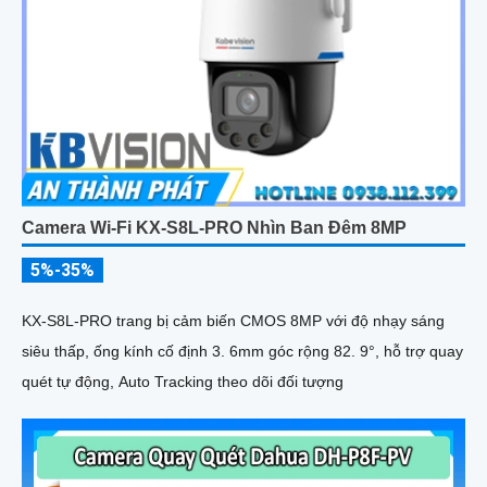
Camera Wi-Fi KX-S8L-PRO Nhìn Ban Đêm 8MP
5%-35%
KX-S8L-PRO trang bị cảm biến CMOS 8MP với độ nhạy sáng
siêu thấp, ống kính cố định 3. 6mm góc rộng 82. 9°, hỗ trợ quay
quét tự động, Auto Tracking theo dõi đối tượng