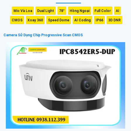
Mic Và Loa
Dual Light
78°
Hồng Ngoại
Full Color
AI
CMOS
Xoay 360
Speed Dome
AI Coding
IP66
3D DNR
Camera Sử Dụng Chip Progressive Scan CMOS