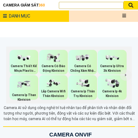
CAMERA GIÁM SÁT
360
DANH MỤC
Camera Thiết Kế
Camera Có Báo
Camera Có
Camera Ip Ultra
Nhựa Plastic
Động Kbvision
Chống Xâm Nhập
3k Kbvision
Kbvision
Kbvision
Lắp Camera Wifi
Camera Ip Thân
Camera Ip 4k
Camera Ip Than
Thân Kbvision
Trụ Kbvision
Kbvision
Kbvision
Camera AI sử dụng công nghệ trí tuệ nhân tạo để phân tích và nhận diện đối
tượng như người, phương tiện, động vật và các sự kiện đặc biệt. Với các thuật
toán học máy, camera AI có thể tự động hóa các tác vụ giám sát, giảm bớt sự
can thiệp của con người. Tính năng nhận diện khuôn mặt, phát hiện xâm nhập
và các chức năng thông minh khác giúp nâng cao độ chính xác và hiệu quả
CAMERA ONVIF
trong việc bảo vệ an ninh.