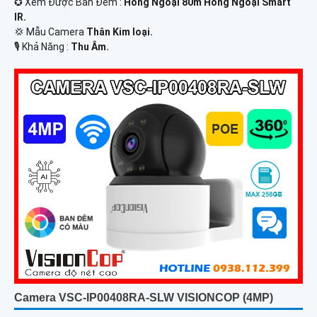
✪ Xem Được Ban Đêm :
Hồng Ngoại 80m Hồng Ngoại Smart
IR.
💢 Mẫu Camera
Thân Kim loại.
️🎙 Khả Năng :
Thu Âm.
Camera VSC-IP00408RA-SLW VISIONCOP (4MP)