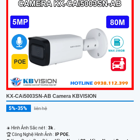
KX-CAi5003SN-AB Camera KBVISION
5%-35%
liên hệ
☀️ Hình Ảnh Sắc nét :
3k .
🏆 Công Nghệ Hình Ảnh :
IP POE.