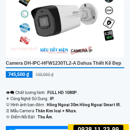
Camera DH-IPC-HFW1230TL2-A Dahua Thiết Kế Đẹp
745,500 ₫
100,000 ₫
👁️‍🗨 Chất lượng hình :
FULL HD 1080P .
⚜️ Công Nghệ Sử Dụng :
IP.
💡 Hình ảnh ban đêm :
Hồng Ngoại 30m Hồng Ngoại Smart IR.
♊ Mẫu Camera
Thân Kim loại + Nhựa.
️💠 Điểm Nỗi Bật :
Thu Âm.
0938.11.23.99