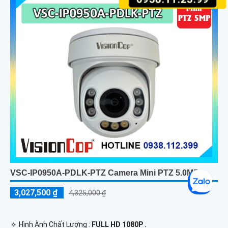
VSC-IP0950A-PDLK-PTZ Camera Mini PTZ 5.0MP
3,027,500 ₫
4,325,000 ₫
🔅 Hình Ành Chất Lượng :
FULL HD 1080P .