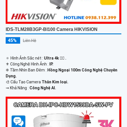
IDS-TLM28B3GP-BI100 Camera HIKVISION
45%
Liên Hệ
🔅 Hình Ảnh Sắc nét :
Ultra 4k 👍🏾 .
⚜️ Công Nghệ Hình Ảnh :
IP.
❈ Tầm Nhìn Ban Đêm :
Hồng Ngoại 100m Công Nghệ Chuyên
Dụng.
🎨 Cấu Tạo Camera
Thân Kim loại.
️⇝ Khả Năng :
Công Nghệ AI.