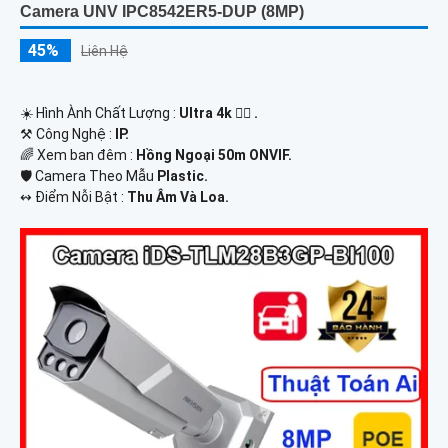
Camera UNV IPC8542ER5-DUP (8MP)
45%
Liên Hệ
☀️ Hình Ành Chất Lượng :
Ultra 4k 👍🏾 .
⚒ Công Nghệ :
IP.
🌈 Xem ban đêm :
Hồng Ngoại 50m ONVIF.
🛡 Camera Theo Mẫu
Plastic.
️↭ Điểm Nỗi Bật :
Thu Âm Và Loa.