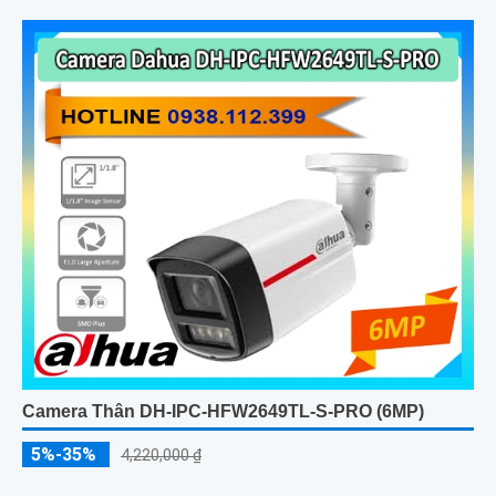
Camera Thân DH-IPC-HFW2649TL-S-PRO (6MP)
5%-35%
4,220,000 ₫