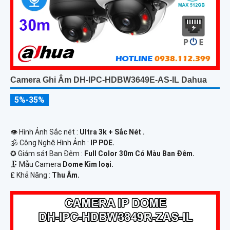
Camera Ghi Âm DH-IPC-HDBW3649E-AS-IL Dahua
5%-35%
👁 Hình Ảnh Sắc nét :
Ultra 3k + Sắc Nét .
🕉️ Công Nghệ Hình Ảnh :
IP POE.
✪ Giám sát Ban Đêm :
Full Color 30m Có Màu Ban Ðêm.
🗜️ Mẫu Camera
Dome Kim loại.
️₤ Khả Năng :
Thu Âm.