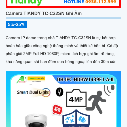
Camera TIANDY TC-C32SN Ghi Âm
5%-35%
Camera IP dome trong nhà TIANDY TC-C32SN là sự kết hợp
hoàn hảo giữa công nghệ thông minh và thiết kế bền bỉ. Có độ
phân giải 2MP Full HD 1080P, micro tích hợp ghi âm rõ ràng,
khả năng quan sát ban đêm qua hồng ngoại lên đến 30m cùng
khe cắm thẻ nhớ hỗ trợ tối đa 512GB đáp ứng tốt nhu cầu giám
sát liên tục và chất lượng cao, hỗ trợ POE đạt chuẩn IP66 chống
bụi nước vỏ kim loại chắc chắn