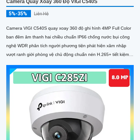
Camera Quay Xoay 360 Độ VIGI C540S
5%-35%
Liên Hệ
Camera VIGI C540S quay xoay 360 độ ghi hình 4MP Full Color
ban đêm âm thanh hai chiều chuẩn IP66 chống nước bụi công
nghệ WDR phân tích người phương tiện phát hiện xâm nhập
vượt ranh giới phòng vệ chủ động chuẩn nén H.265+ tiết kiệm
băng thông lưu trữ MicroSD 512GB quản lý qua VIGI App VIGI
Manager giám sát sắc nét hiệu quả