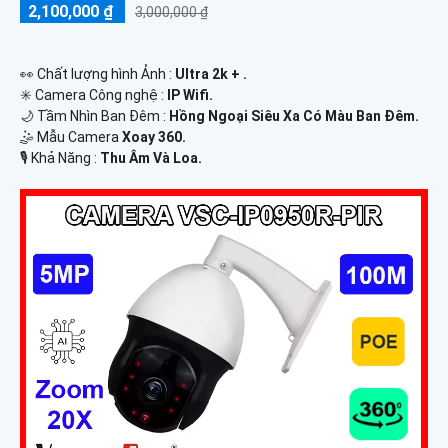
2,100,000 ₫
3,000,000 ₫
️👀 Chất lượng hình Ảnh :
Ultra 2k + .
✳️ Camera Công nghệ :
IP Wifi.
🌙 Tầm Nhìn Ban Đêm :
Hồng Ngoại Siêu Xa Có Màu Ban Ðêm.
🤹 Mẫu Camera
Xoay 360.
️🎙 Khả Năng :
Thu Âm Và Loa.