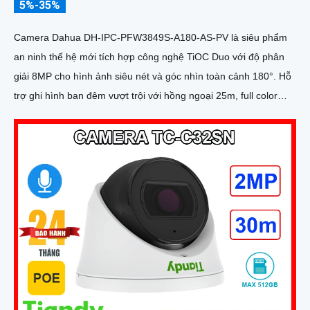
5%-35%
Camera Dahua DH-IPC-PFW3849S-A180-AS-PV là siêu phẩm
an ninh thế hệ mới tích hợp công nghệ TiOC Duo với độ phân
giải 8MP cho hình ảnh siêu nét và góc nhìn toàn cảnh 180°. Hỗ
trợ ghi hình ban đêm vượt trội với hồng ngoại 25m, full color
20m, đàm thoại hai chiều rõ ràng, cùng khe cắm thẻ nhớ 256GB
đáp ứng nhu cầu lưu trữ dài hạn, thiết kế chuẩn IP67 chống bụi
nước, cấp nguồn POE