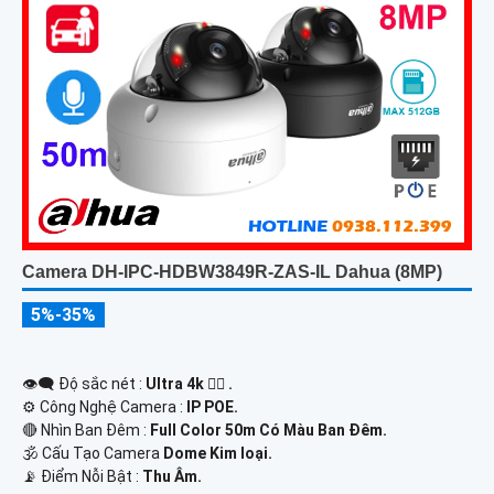
Camera DH-IPC-HDBW3849R-ZAS-IL Dahua (8MP)
5%-35%
👁️‍🗨 Độ sắc nét :
Ultra 4k 👍🏾 .
⚙ Công Nghệ Camera :
IP POE.
🔴 Nhìn Ban Đêm :
Full Color 50m Có Màu Ban Ðêm.
🕉️ Cấu Tạo Camera
Dome Kim loại.
️📡 Điểm Nỗi Bật :
Thu Âm.