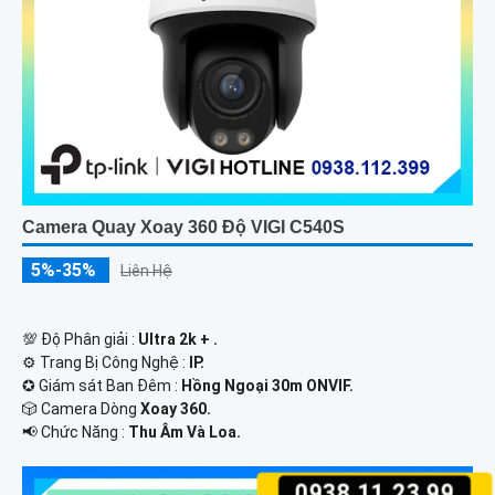
Camera Quay Xoay 360 Độ VIGI C540S
5%-35%
Liên Hệ
💯 Độ Phân giải :
Ultra 2k + .
⚙ Trang Bị Công Nghệ :
IP.
✪ Giám sát Ban Đêm :
Hồng Ngoại 30m ONVIF.
🎲 Camera Dòng
Xoay 360.
️📢 Chức Năng :
Thu Âm Và Loa.
0938.11.23.99