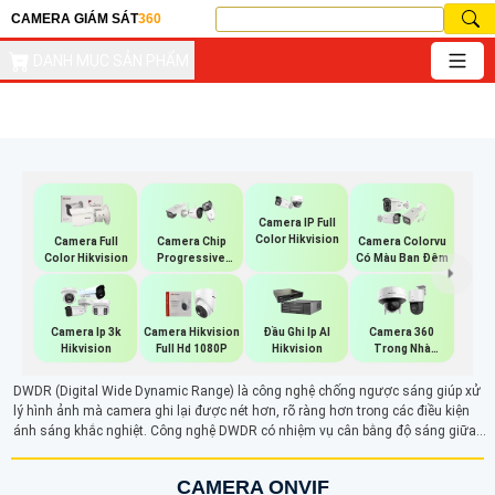
CAMERA GIÁM SÁT
360
DANH MỤC SẢN PHẨM
Camera IP Full
Color Hikvision
Camera Full
Camera Chip
Camera Colorvu
Color Hikvision
Progressive
Có Màu Ban Đêm
Scan CMOS
Hikvision
Camera Ip 3k
Camera Hikvision
Đầu Ghi Ip AI
Camera 360
Hikvision
Full Hd 1080P
Hikvision
Trong Nhà
Hikvision
DWDR (Digital Wide Dynamic Range) là công nghệ chống ngược sáng giúp xử
lý hình ảnh mà camera ghi lại được nét hơn, rõ ràng hơn trong các điều kiện
ánh sáng khắc nghiệt. Công nghệ DWDR có nhiệm vụ cân bằng độ sáng giữa
các vùng sáng và tối, mang lại hình ảnh sắc nét và ổn định màu sắc, ngay cả
khi ánh sáng mạnh chiếu trực tiếp.
CAMERA ONVIF