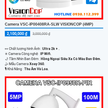
Camera VSC-IP00408RA-SLW VISIONCOP (4MP)
2,100,000 ₫
3,000,000 ₫
️👀 Chất lượng hình Ảnh :
Ultra 2k + .
✳️ Camera Công nghệ :
IP Wifi.
🌙 Tầm Nhìn Ban Đêm :
Hồng Ngoại Siêu Xa Có Màu Ban Ðêm.
🤹 Mẫu Camera
Xoay 360.
️🎙 Khả Năng :
Thu Âm Và Loa.