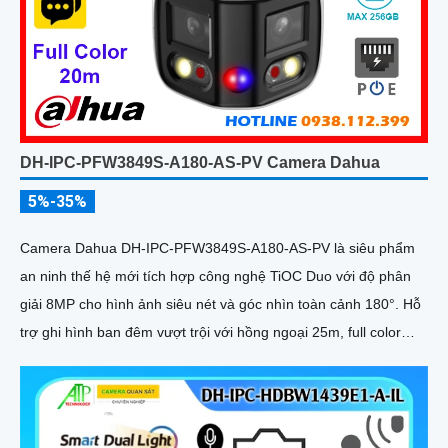
DH-IPC-PFW3849S-A180-AS-PV Camera Dahua
5%-35%
Camera Dahua DH-IPC-PFW3849S-A180-AS-PV là siêu phẩm
an ninh thế hệ mới tích hợp công nghệ TiOC Duo với độ phân
giải 8MP cho hình ảnh siêu nét và góc nhìn toàn cảnh 180°. Hỗ
trợ ghi hình ban đêm vượt trội với hồng ngoại 25m, full color
20m, đàm thoại hai chiều rõ ràng, cùng khe cắm thẻ nhớ 256GB
đáp ứng nhu cầu lưu trữ dài hạn, thiết kế chuẩn IP67 chống bụi
nước, cấp nguồn POE