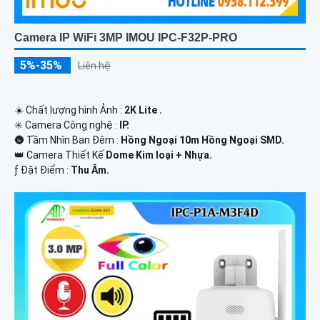
Camera IP WiFi 3MP IMOU IPC-F32P-PRO
5%-35%
Liên hệ
☀️ Chất lượng hình Ảnh :
2K Lite .
✳️ Camera Công nghệ :
IP.
🌚 Tầm Nhìn Ban Đêm :
Hồng Ngoại 10m Hồng Ngoại SMD.
👑 Camera Thiết Kế
Dome Kim loại + Nhựa.
️ƒ Đặt Điểm :
Thu Âm.