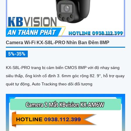
Camera Wi-Fi KX-S8L-PRO Nhìn Ban Đêm 8MP
5%-35%
KX-S8L-PRO trang bị cảm biến CMOS 8MP với độ nhạy sáng
siêu thấp, ống kính cố định 3. 6mm góc rộng 82. 9°, hỗ trợ quay
quét tự động, Auto Tracking theo dõi đối tượng