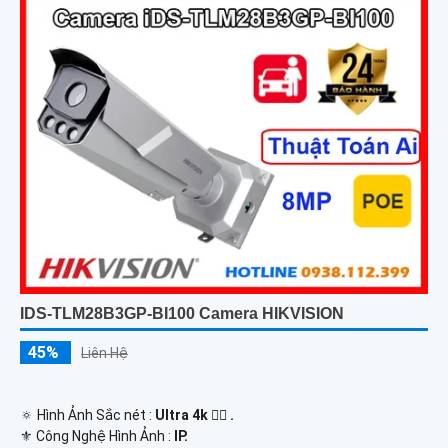
IDS-TLM28B3GP-BI100 Camera HIKVISION
45%
Liên Hệ
🔅 Hình Ảnh Sắc nét :
Ultra 4k 👍🏾 .
⚜️ Công Nghệ Hình Ảnh :
IP.