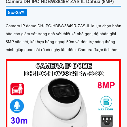
Camera DH-IPC-HDBW3849R-ZAS-IL Dahua (8MP)
5%-35%
Camera IP dome DH-IPC-HDBW3849R-ZAS-IL là lựa chọn hoàn
hảo cho giám sát trong nhà với thiết kế nhỏ gọn, độ phân giải
8MP sắc nét, kết hợp hồng ngoại 50m và đèn trợ sáng thông
minh giúp quan sát rõ cả ngày lẫn đêm. Camera được tích hợp
micro ghi âm, khe thẻ nhớ lên đến 512GB và công nghệ phân
biệt người và phương tiện, nâng cao độ chính xác trong cảnh
báo, hỗ trợ POE tiện lợi