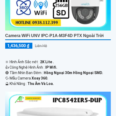
Camera WiFi UNV IPC-P1A-M3F4D PTX Ngoài Trời
1,436,500 ₫
Liên Hệ
🔆 Hình Ảnh Sắc nét :
2K Lite .
👍 Công Nghệ Hình Ảnh :
IP Wifi.
🔴 Tầm Nhìn Ban Đêm :
Hồng Ngoại 30m Hồng Ngoại SMD.
💦 Mẫu Camera
Xoay 360.
️🔮 Khả Năng :
Thu Âm Và Loa.