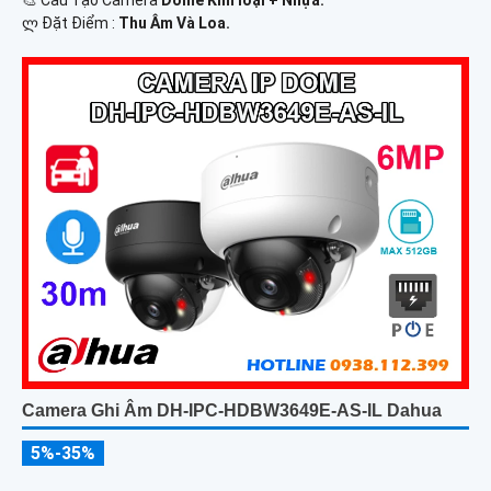
️ლ Đặt Điểm :
Thu Âm Và Loa.
Camera Ghi Âm DH-IPC-HDBW3649E-AS-IL Dahua
5%-35%