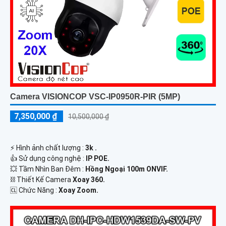
Camera VISIONCOP VSC-IP0950R-PIR (5MP)
7,350,000 ₫
10,500,000 ₫
️⚡ Hình ảnh chất lượng :
3k .
👍 Sử dụng công nghệ :
IP POE.
💥 Tầm Nhìn Ban Đêm :
Hồng Ngoại 100m ONVIF.
⛓ Thiết Kế Camera
Xoay 360.
️🆑 Chức Năng :
Xoay Zoom.