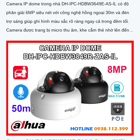
Camera IP dome trong nhà DH-IPC-HDBW3649E-AS-IL có độ
phân giải 6MP siêu nét với công nghệ hồng ngoại 30m và đèn
trợ sáng giúp ghi hình màu sắc rõ ràng ngay cả trong đêm tối.
Camera được trang bị micro thu âm, khe cắm thẻ nhớ lên đến
512GB và công nghệ AI thông minh nhận diện chính xác người
và phương tiện nâng cao hiệu quả giám sát