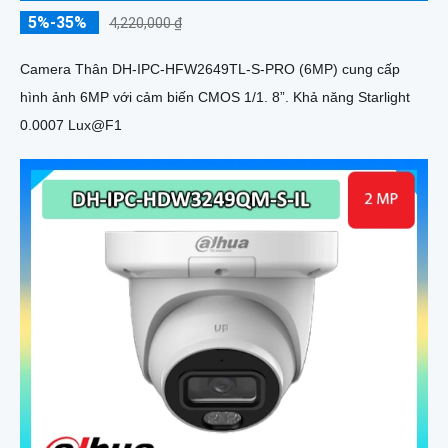
5%-35%
4,220,000 ₫
Camera Thân DH-IPC-HFW2649TL-S-PRO (6MP) cung cấp
hình ảnh 6MP với cảm biến CMOS 1/1. 8”. Khả năng Starlight
0.0007 Lux@F1