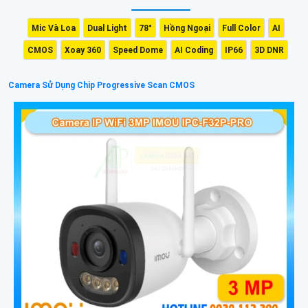
Mic Và Loa
Dual Light
78°
Hồng Ngoại
Full Color
AI
CMOS
Xoay 360
Speed Dome
AI Coding
IP66
3D DNR
Camera Sử Dụng Chip Progressive Scan CMOS