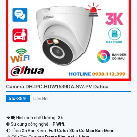
Camera DH-IPC-HDW1539DA-SW-PV Dahua
5%-35%
Liên Hệ
👁️‍🗨 Hình ảnh chất lượng :
3k .
®️ Sử dụng công nghệ :
IP Wifi.
🌔 Tầm Xa Ban Đêm :
Full Color 30m Có Màu Ban Ðêm.
🎨 Cấu Tạo Camera
Dome Kim loại + Nhựa.