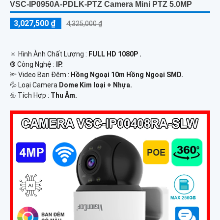
VSC-IP0950A-PDLK-PTZ Camera Mini PTZ 5.0MP
3,027,500 ₫
4,325,000 ₫
🔅 Hình Ành Chất Lượng :
FULL HD 1080P .
®️ Công Nghệ :
IP.
🔦 Video Ban Đêm :
Hồng Ngoại 10m Hồng Ngoại SMD.
💦 Loại Camera
Dome Kim loại + Nhựa.
️☣️ Tích Hợp :
Thu Âm.