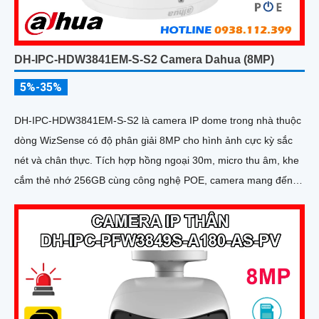
DH-IPC-HDW3841EM-S-S2 Camera Dahua (8MP)
5%-35%
DH-IPC-HDW3841EM-S-S2 là camera IP dome trong nhà thuộc
dòng WizSense có độ phân giải 8MP cho hình ảnh cực kỳ sắc
nét và chân thực. Tích hợp hồng ngoại 30m, micro thu âm, khe
cắm thẻ nhớ 256GB cùng công nghệ POE, camera mang đến
sự tiện lợi tối đa trong lắp đặt và sử dụng