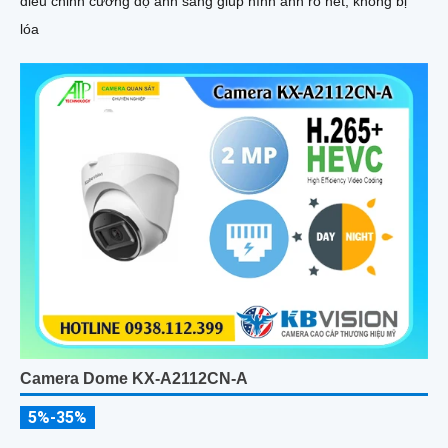
điều chỉnh cường độ ánh sáng giúp hình ảnh rõ nét, không bị
lóa
Camera Dome KX-A2112CN-A
5%-35%