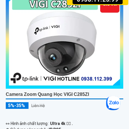
Camera Zoom Quang Học VIGI C285ZI
5%-35%
Liên Hệ
️👀 Hình ảnh chất lượng :
Ultra 4k 👍🏾 .