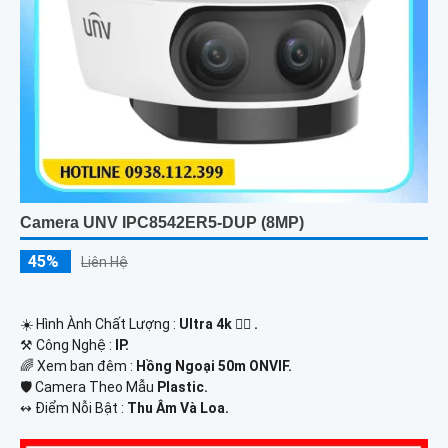
Camera UNV IPC8542ER5-DUP (8MP)
45%
Liên Hệ
☀️ Hình Ành Chất Lượng :
Ultra 4k 👍🏾 .
⚒ Công Nghệ :
IP.
🌈 Xem ban đêm :
Hồng Ngoại 50m ONVIF.
🛡 Camera Theo Mẫu
Plastic.
️↭ Điểm Nỗi Bật :
Thu Âm Và Loa.