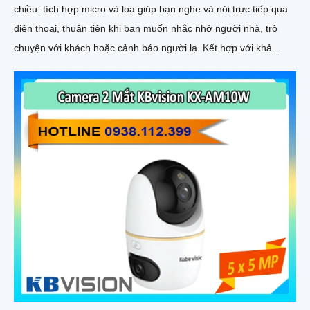
chiều: tích hợp micro và loa giúp bạn nghe và nói trực tiếp qua
điện thoại, thuận tiện khi bạn muốn nhắc nhở người nhà, trò
chuyện với khách hoặc cảnh báo người lạ. Kết hợp với khả
năng lưu trữ thẻ nhớ và xem lại nhanh chóng, đây thực sự là
giải pháp giám sát thông minh, gọn nhẹ mà vô cùng hiệu quả