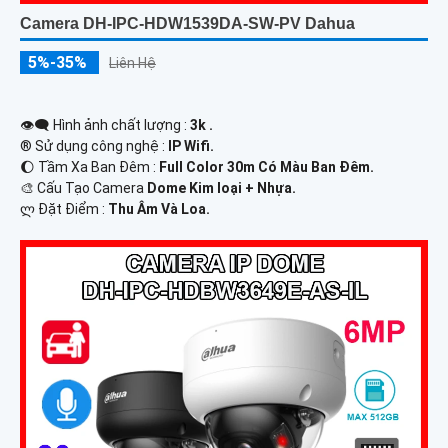
Camera DH-IPC-HDW1539DA-SW-PV Dahua
5%-35%
Liên Hệ
👁️‍🗨 Hình ảnh chất lượng :
3k .
®️ Sử dụng công nghệ :
IP Wifi.
🌔 Tầm Xa Ban Đêm :
Full Color 30m Có Màu Ban Ðêm.
🎨 Cấu Tạo Camera
Dome Kim loại + Nhựa.
️ლ Đặt Điểm :
Thu Âm Và Loa.