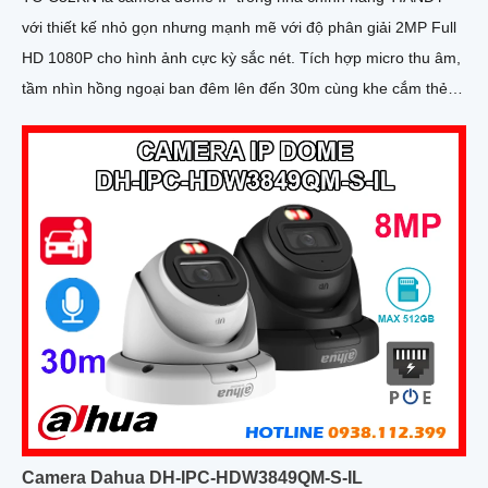
với thiết kế nhỏ gọn nhưng mạnh mẽ với độ phân giải 2MP Full
HD 1080P cho hình ảnh cực kỳ sắc nét. Tích hợp micro thu âm,
tầm nhìn hồng ngoại ban đêm lên đến 30m cùng khe cắm thẻ
nhớ hỗ trợ tối đa 512GB đáp ứng hoàn hảo nhu cầu giám sát
liên tục
Camera Dahua DH-IPC-HDW3849QM-S-IL