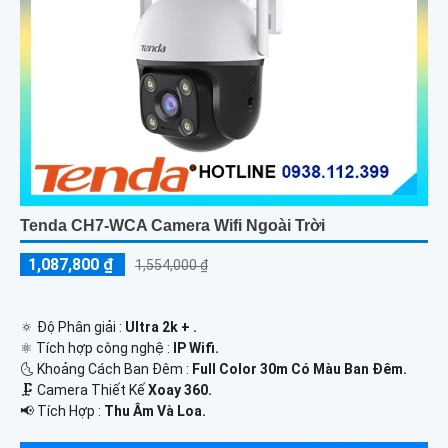
Tenda CH7-WCA Camera Wifi Ngoài Trời
1,087,800 ₫
1,554,000 ₫
🔅 Độ Phân giải :
Ultra 2k + .
⚛️ Tích hợp công nghệ :
IP Wifi.
🌜 Khoảng Cách Ban Đêm :
Full Color 30m Có Màu Ban Ðêm.
🗜️ Camera Thiết Kế
Xoay 360.
️📢 Tích Hợp :
Thu Âm Và Loa.