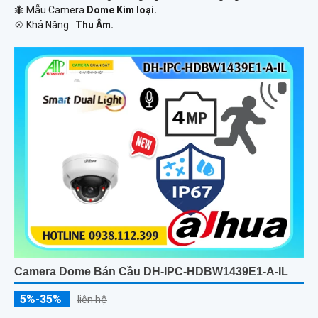
🐜 Mẫu Camera
Dome Kim loại.
️💠 Khả Năng :
Thu Âm.
Camera Dome Bán Cầu DH-IPC-HDBW1439E1-A-IL
5%-35%
liên hệ