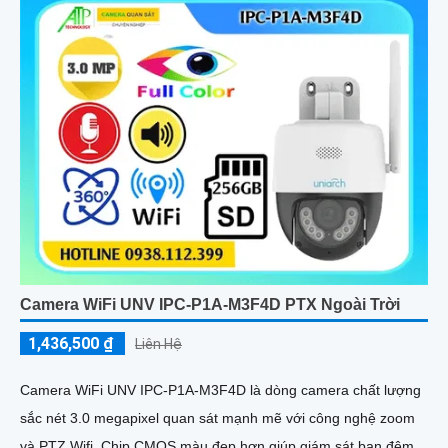
Camera WiFi UNV IPC-P1A-M3F4D PTX Ngoài Trời
1,436,500 ₫
Liên Hệ
Camera WiFi UNV IPC-P1A-M3F4D là dòng camera chất lượng
sắc nét 3.0 megapixel quan sát mạnh mẽ với công nghệ zoom
và PTZ Wifi. Chip CMOS màu đẹp hơn giúp giám sát ban đêm