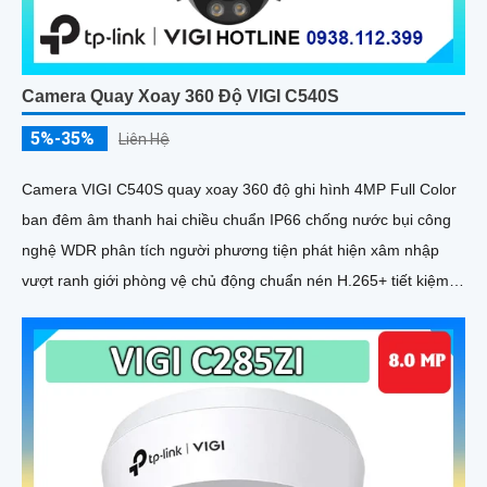
Camera Quay Xoay 360 Độ VIGI C540S
5%-35%
Liên Hệ
Camera VIGI C540S quay xoay 360 độ ghi hình 4MP Full Color
ban đêm âm thanh hai chiều chuẩn IP66 chống nước bụi công
nghệ WDR phân tích người phương tiện phát hiện xâm nhập
vượt ranh giới phòng vệ chủ động chuẩn nén H.265+ tiết kiệm
băng thông lưu trữ MicroSD 512GB quản lý qua VIGI App VIGI
Manager giám sát sắc nét hiệu quả