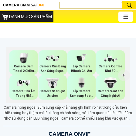
CAMERA GIÁM SÁT
360
DANH MỤC SẢN PHẨM
Camera Đàm
Lắp Camera
Camera Cân Bằng
Camera Có Thẻ
Thoại 2 Chiều
Hilook Ghi Âm
Ánh Sáng Super
Nhớ SD
Hikvision
Adapt
HIKVISION
Lắp Camera
Camera Thu Âm
Camera Starlight
Camera Vantech
Samsung Zoom
Trong Nhà
Uniview
Công Nghệ Ai
Siêu Nét
Kbvision
Camera hồng ngoại 30m cung cấp khả năng ghi hình rõ nét trong điều kiện
thiếu sáng hay thậm chí là không có ánh sáng, với tầm quan sát lên đến 30m.
Nhờ sử dụng đèn LED hồng ngoại, camera có thể chiếu sáng khu vực quan
sát mà mắt thường không nhìn thấy. Hình ảnh thu được có màu sắc trắng
đen, giúp giám sát và kiểm soát mọi hoạt động một cách hiệu quả, phù hợp
CAMERA ONVIF
với các khu vực cần quan sát trong môi trường thiếu sáng.