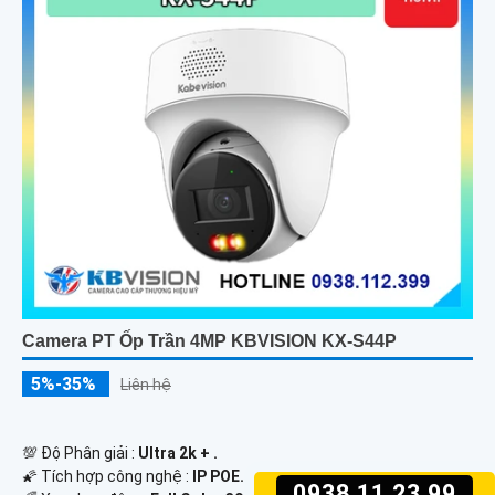
Camera PT Ốp Trần 4MP KBVISION KX-S44P
5%-35%
Liên hệ
💯 Độ Phân giải :
Ultra 2k + .
🌠 Tích hợp công nghệ :
IP POE.
0938.11.23.99