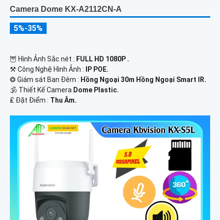
Camera Dome KX-A2112CN-A
5%-35%
🦉 Hình Ảnh Sắc nét :
FULL HD 1080P .
⚒ Công Nghệ Hình Ảnh :
IP POE.
❂ Giám sát Ban Đêm :
Hồng Ngoại 30m Hồng Ngoại Smart IR.
🕉️ Thiết Kế Camera
Dome Plastic.
️₤ Đặt Điểm :
Thu Âm.