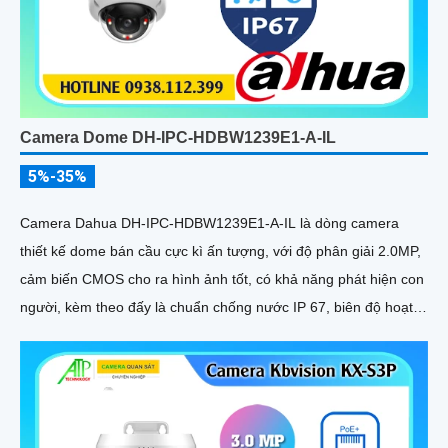
Camera Dome DH-IPC-HDBW1239E1-A-IL
5%-35%
Camera Dahua DH-IPC-HDBW1239E1-A-IL là dòng camera
thiết kế dome bán cầu cực kì ấn tượng, với độ phân giải 2.0MP,
cảm biến CMOS cho ra hình ảnh tốt, có khả năng phát hiện con
người, kèm theo đấy là chuẩn chống nước IP 67, biên độ hoạt
động lớn có thể lắp tại môi trường lạnh giá