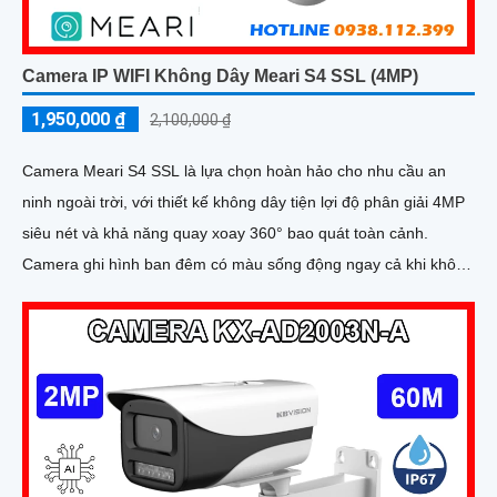
Camera IP WIFI Không Dây Meari S4 SSL (4MP)
1,950,000 ₫
2,100,000 ₫
Camera Meari S4 SSL là lựa chọn hoàn hảo cho nhu cầu an
ninh ngoài trời, với thiết kế không dây tiện lợi độ phân giải 4MP
siêu nét và khả năng quay xoay 360° bao quát toàn cảnh.
Camera ghi hình ban đêm có màu sống động ngay cả khi không
bật đèn LED, tích hợp còi hú, đèn cảnh báo và đàm thoại 2
chiều giúp bạn chủ động phát hiện và xử lý mọi tình huống