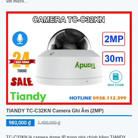
với micro...
TIANDY TC-C32KN Camera Ghi Âm (2MP)
980,000 ₫
1,400,000 ₫
TC-C32KN là camera dome IP trong nhà chính hãng TIANDY