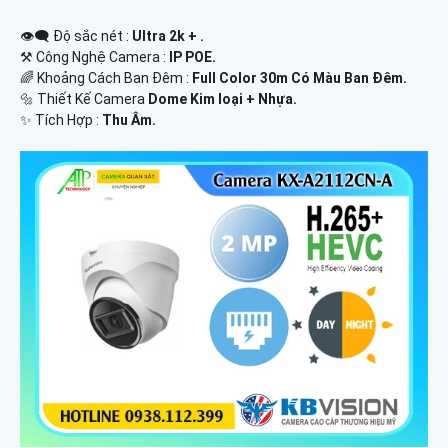
👁️‍🗨 Độ sắc nét :
Ultra 2k + .
⚒ Công Nghệ Camera :
IP POE.
🌈 Khoảng Cách Ban Đêm :
Full Color 30m Có Màu Ban Ðêm.
🔩 Thiết Kế Camera
Dome Kim loại + Nhựa.
️✨ Tích Hợp :
Thu Âm.