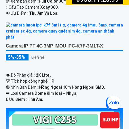
🌈 Xem ban đêm :
Full Color 30m Có Màu Ban Ðêm.
↕️ Cấu Tạo Camera
Xoay 360.
️📢 Ưu Điểm :
Thu Âm Và Loa.
Camera IP PT 4G 3MP IMOU IPC-K7F-3M1T-X
5%-35%
Liên hệ
👁 Độ Phân giải :
2K Lite .
🏆 Tích hợp công nghệ :
IP.
🔴 Nhìn Ban Đêm :
Hồng Ngoại 10m Hồng Ngoại SMD.
👑 Loại Camera
Dome Kim loại + Nhựa.
️₤ Ưu Điểm :
Thu Âm.