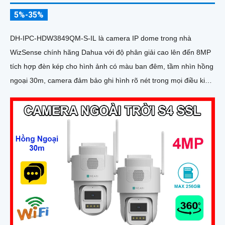
5%-35%
DH-IPC-HDW3849QM-S-IL là camera IP dome trong nhà
WizSense chính hãng Dahua với độ phân giải cao lên đến 8MP
tích hợp đèn kép cho hình ảnh có màu ban đêm, tầm nhìn hồng
ngoại 30m, camera đảm bảo ghi hình rõ nét trong mọi điều kiện
ánh sáng. Hỗ trợ khe thẻ nhớ lên đến 512GB, tích hợp micro ghi
âm, chuẩn POE và khả năng nhận diện chính xác người và
phương tiện giám sát an ninh tốt