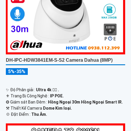
DH-IPC-HDW3841EM-S-S2 Camera Dahua (8MP)
5%-35%
✨ Độ Phân giải :
Ultra 4k 👍🏾 .
⚜️ Trang Bị Công Nghệ :
IP POE.
❂ Giám sát Ban Đêm :
Hồng Ngoại 30m Hồng Ngoại Smart IR.
⚒ Thiết Kế Camera
Dome Kim loại.
️💠 Đặt Điểm :
Thu Âm.