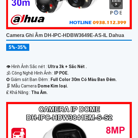
Camera Ghi Âm DH-IPC-HDBW3649E-AS-IL Dahua
5%-35%
👁 Hình Ảnh Sắc nét :
Ultra 3k + Sắc Nét .
🕉️ Công Nghệ Hình Ảnh :
IP POE.
✪ Giám sát Ban Đêm :
Full Color 30m Có Màu Ban Ðêm.
🗜️ Mẫu Camera
Dome Kim loại.
️₤ Khả Năng :
Thu Âm.