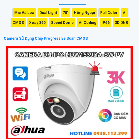
Mic Và Loa
Dual Light
78°
Hồng Ngoại
Full Color
AI
CMOS
Xoay 360
Speed Dome
AI Coding
IP66
3D DNR
Camera Sử Dụng Chip Progressive Scan CMOS