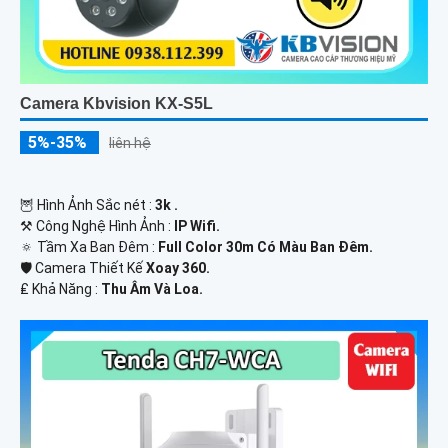
Camera Kbvision KX-S5L
5%-35%
liên hệ
🦉 Hình Ảnh Sắc nét :
3k .
⚒ Công Nghệ Hình Ảnh :
IP Wifi.
🔅 Tầm Xa Ban Đêm :
Full Color 30m Có Màu Ban Ðêm.
🛡 Camera Thiết Kế
Xoay 360.
️₤ Khả Năng :
Thu Âm Và Loa.