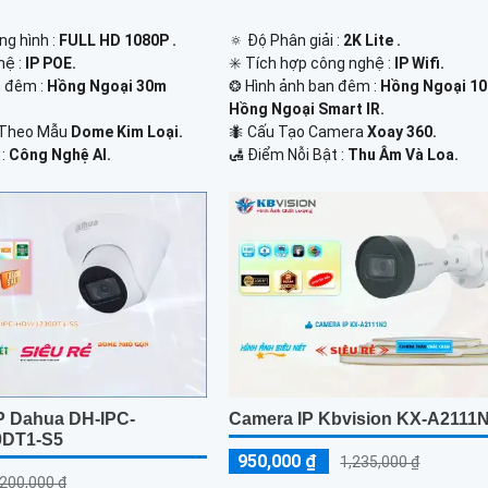
ng hình :
FULL HD 1080P .
🔅 Độ Phân giải :
2K Lite .
hệ :
IP POE.
✳️ Tích hợp công nghệ :
IP Wifi.
 đêm :
Hồng Ngoại 30m
❂ Hình ảnh ban đêm :
Hồng Ngoại 1
Hồng Ngoại Smart IR.
 Theo Mẫu
Dome Kim Loại.
🐜 Cấu Tạo Camera
Xoay 360.
 :
Công Nghệ AI.
️🛃 Điểm Nỗi Bật :
Thu Âm Và Loa.
P Dahua DH-IPC-
Camera IP Kbvision KX-A2111
DT1-S5
950,000 ₫
1,235,000 ₫
,200,000 ₫