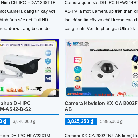
 Ninh DH-IPC-HDW1239T1P-
Camera quan sát DH-IPC-HFW3449
một Camera đáng tin cậy với
AS-PV là một Camera up trần thân k
hình ảnh sắc nét Full HD
loại đáng tin cậy và chất lượng cao c
công trình. Với độ phân giải Ultra 2k,
m thông minh, cho phép
camera này mang đến hình ảnh sắc 
ong điều kiện ánh sáng yếu
và chi tiết
ahua DH-IPC-
Camera Kbvision KX-CAi2002F
M-AS-I2-B-S2
AB
0 ₫
3,825,250 ₫
3,040,000 ₫
5,885,000 ₫
Camera DH-IPC-HFW2231M-
Camera KX-CAi2002FN2-AB là một lo