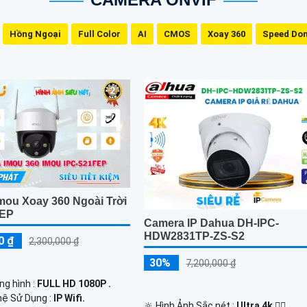
Hồng Ngoại
Full Color
AI
CMOS
Xoay 360
Speed Do
mou Xoay 360 Ngoài Trời
FEP
Camera IP Dahua DH-IPC-
HDW2831TP-ZS-S2
0 ₫
2,300,000 ₫
30%
7,200,000 ₫
ng hình :
FULL HD 1080P .
hệ Sử Dụng :
IP Wifi.
🔆 Hình Ảnh Sắc nét :
Ultra 4k 👍🏾 .