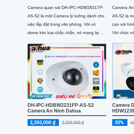
Camera quan sát DH-IPC-HDW2831TP-
Camera An
AS-S2 là một Camera lý tưởng dành cho
AS-S2 là m
việc lắp đặt trong văn phòng. Với vỏ
cao với hìn
dome kim loại chắc chắn, nó mang lại sự
Với chức n
đảm bảo về sự an toàn và bền bỉ cho
thông qua g
người dùng
Camera D
DH-IPC-HDBW2231FP-AS-S2
HDW1239
Camera An Ninh Dahua
30%
2,350,000 ₫
l
3,335,000 ₫