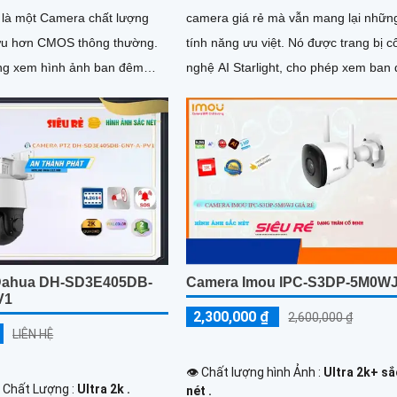
 là một Camera chất lượng
camera giá rẻ mà vẫn mang lại nhữn
 ưu hơn CMOS thông thường.
tính năng ưu việt. Nó được trang bị công
ng xem hình ảnh ban đêm
nghệ AI Starlight, cho phép xem ban
hờ công nghệ Hồng Ngoại
thông minh với chất lượng hình ảnh r
nh rõ nét và sắc sảo với độ
nét
Full HD 1080P
Dahua DH-SD3E405DB-
Camera Imou IPC-S3DP-5M0W
V1
2,300,000 ₫
2,600,000 ₫
LIÊN HỆ
👁 Chất lượng hình Ảnh :
Ultra 2k+ sắ
h Chất Lượng :
Ultra 2k .
nét .