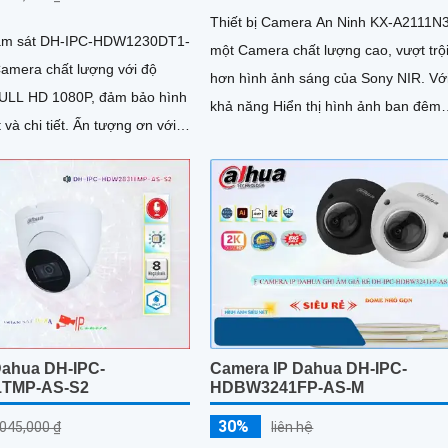
Thiết bị Camera An Ninh KX-A2111N3
ám sát DH-IPC-HDW1230DT1-
một Camera chất lượng cao, vượt trộ
Camera chất lượng với độ
hơn hình ảnh sáng của Sony NIR. Với
FULL HD 1080P, đảm bảo hình
khả năng Hiển thị hình ảnh ban đêm
tiết. Ấn tượng ơn với
Hồng Ngoại lên đến 30m, đảm bảo h
 số là camera này...
ảnh sắc nét và chất lượng với độ phâ
giải FULL HD 1080P
ahua DH-IPC-
Camera IP Dahua DH-IPC-
TMP-AS-S2
HDBW3241FP-AS-M
30%
,045,000 ₫
liên hệ