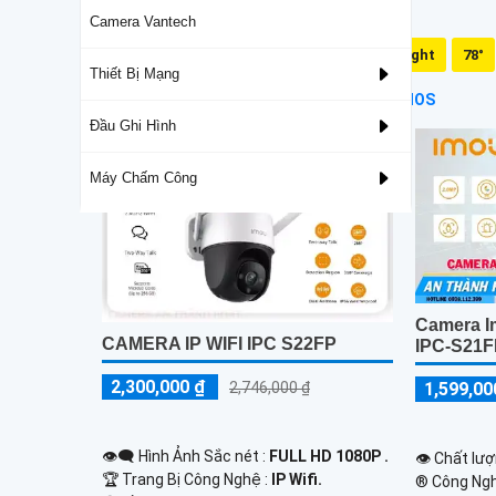
Camera Vantech
Mic Và Loa
Dual Light
78°
Thiết Bị Mạng
Camera Sử Dụng Chip Progressive Scan CMOS
Đầu Ghi Hình
Máy Chấm Công
Camera I
CAMERA IP WIFI IPC S22FP
IPC-S21
2,300,000 ₫
1,599,00
2,746,000 ₫
👁️‍🗨 Hình Ảnh Sắc nét :
FULL HD 1080P .
👁 Chất lượ
🏆 Trang Bị Công Nghệ :
IP Wifi.
®️ Công Ng