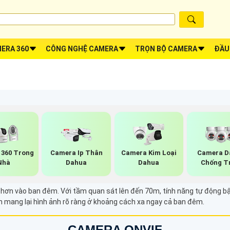
ERA 360
CÔNG NGHỆ CAMERA
TRỌN BỘ CAMERA
ĐẦU
360 Trong
Camera Ip Thân
Camera Kim Loại
Camera D
Nhà
Dahua
Dahua
Chống T
 hơn vào ban đêm. Với tầm quan sát lên đến 70m, tính năng tự động bật
ẫn mang lại hình ảnh rõ ràng ở khoảng cách xa ngay cả ban đêm.
CAMERA ONVIF