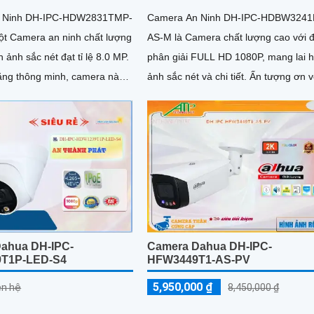
 Ninh DH-IPC-HDW2831TMP-
Camera An Ninh DH-IPC-HDBW3241
ột Camera an ninh chất lượng
AS-M là Camera chất lượng cao với 
h ảnh sắc nét đạt tỉ lệ 8.0 MP.
phân giải FULL HD 1080P, mang lai 
ăng thông minh, camera này
ảnh sắc nét và chi tiết. Ấn tượng ơn với
iao thức ONVIF...
những thông số là camera này...
ahua DH-IPC-
Camera Dahua DH-IPC-
T1P-LED-S4
HFW3449T1-AS-PV
5,950,000 ₫
iên hệ
8,450,000 ₫