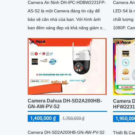
Camera An
Camera An Ninh DH-IPC-HDBW2231FP-
LED-S4 là 
AS-S2 là một Camera đáng tin cậy để
chất lượng 
bảo vệ căn nhà của bạn. Với hình ảnh
1080P. Camera được trang bị chế độ
ban đêm sáng đẹp và khả năng giám sát
xem ban đê
trong vòng 30m bằng công nghệ Hồng
quan sát tr
Ngoại, bạn có thể yên tâm khi ngủ
Camera Dahua DH-SD2A200HB-
Camera D
GN-AW-PV-S2
HFW2231
1,400,000 ₫
1,950,00
1,700,000 ₫
Camera DH-SD2A200HB-GN-AW-PV-S2
Thiết Bị 