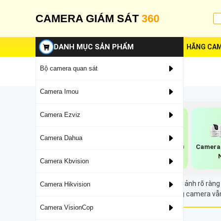
CAMERA GIÁM SÁT
360
DANH MỤC SẢN PHẨM
HÃNG CAM
Bộ camera quan sát
Camera Imou
Camera Ezviz
Camera Dahua
Camera Wifi Dahua
Camera TIOC
Camera 
Dahua
Camera Kbvision
Camera hồng ngoại 70m cho phép ghi lại hình ảnh rõ ràng
Camera Hikvision
24/7, tuy hình ảnh ghi hình là trắng đen nhưng camera v
Camera VisionCop