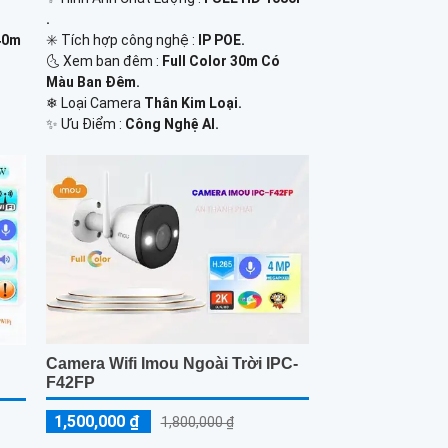
.
40m
✳️ Tích hợp công nghệ :
IP POE.
🌜 Xem ban đêm :
Full Color 30m Có
Màu Ban Đêm.
❄ Loại Camera
Thân Kim Loại.
️✨ Ưu Điểm :
Công Nghệ AI.
Camera Wifi Imou Ngoài Trời IPC-
F42FP
1,500,000 ₫
1,800,000 ₫