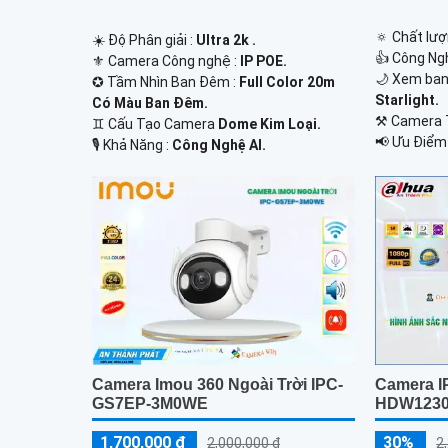
🔅 Chất lượ
☀️ Độ Phân giải :
Ultra 2k .
👍 Công Ng
⚜️ Camera Công nghệ :
IP POE.
🌙 Xem ban
✪ Tầm Nhìn Ban Đêm :
Full Color 20m
Starlight.
Có Màu Ban Đêm.
⚒ Camera
♊ Cấu Tạo Camera
Dome Kim Loại.
️📢 Ưu Điểm
️🎙 Khả Năng :
Công Nghệ AI.
Camera Imou 360 Ngoài Trời IPC-
Camera I
GS7EP-3M0WE
HDW1230
1,700,000 ₫
30%
2,000,000 ₫
2