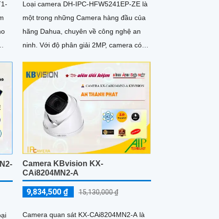
T1-
Loại camera DH-IPC-HFW5241EP-ZE là
im
một trong những Camera hàng đầu của
ho
hãng Dahua, chuyên về công nghệ an
ninh. Với độ phân giải 2MP, camera có
nét
khả năng quan sát chất lượng hình ảnh
rõ nét và chi tiết
Camera KBvision KX-
N2-
CAi8204MN2-A
9,834,500 ₫
15,130,000 ₫
Camera quan sát KX-CAi8204MN2-A là
ại