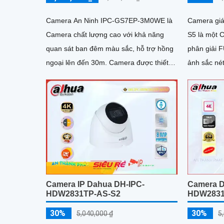
Camera An Ninh IPC-GS7EP-3M0WE là
Camera gi
Camera chất lượng cao với khả năng
S5 là một 
quan sát ban đêm màu sắc, hỗ trợ hồng
phân giải 
ngoại lên đến 30m. Camera được thiết
ảnh sắc nét và chi 
kế đặc biệt cho dự án dân dụng, có khả
những thông
năng xoay 360 độ cho góc nhìn toàn diện
Camera IP Dahua DH-IPC-
Camera D
HDW2831TP-AS-S2
HDW2831
30%
30%
5,040,000 ₫
5