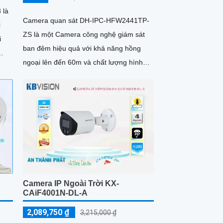
 là
Camera quan sát DH-IPC-HFW2441TP-
i
ZS là một Camera công nghệ giám sát
ban đêm hiệu quả với khả năng hồng
ngoại lên đến 60m và chất lượng hình
ình
ảnh 4.0MP. Camera cung cấp công
n
nghệ...
Camera IP Ngoài Trời KX-
CAiF4001N-DL-A
2,089,750 ₫
3,215,000 ₫