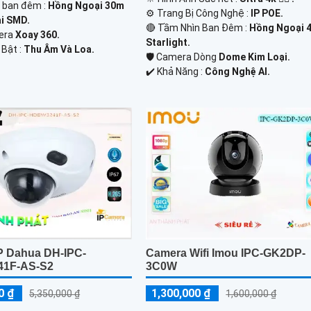
h ban đêm :
Hồng Ngoại 30m
⚙ Trang Bị Công Nghệ :
IP POE.
i SMD.
🔴 Tầm Nhìn Ban Đêm :
Hồng Ngoại 
mera
Xoay 360.
Starlight.
 Bật :
Thu Âm Và Loa.
🛡 Camera Dòng
Dome Kim Loại.
️✔️ Khả Năng :
Công Nghệ AI.
P Dahua DH-IPC-
Camera Wifi Imou IPC-GK2DP-
1F-AS-S2
3C0W
0 ₫
1,300,000 ₫
5,350,000 ₫
1,600,000 ₫