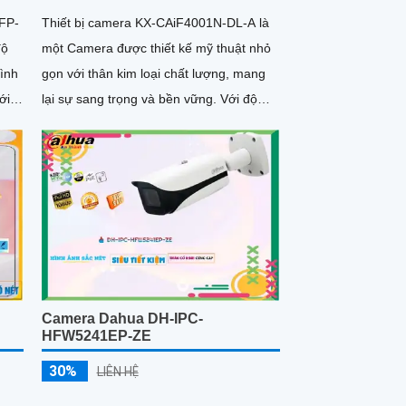
FP-
Thiết bị camera KX-CAiF4001N-DL-A là
độ
một Camera được thiết kế mỹ thuật nhỏ
hình
gọn với thân kim loại chất lượng, mang
lại sự sang trọng và bền vững. Với độ
phân giải Ultra 2k, camera đảm bảo hình
ảnh rõ nét và chi tiết
Camera Dahua DH-IPC-
HFW5241EP-ZE
30%
LIÊN HỆ