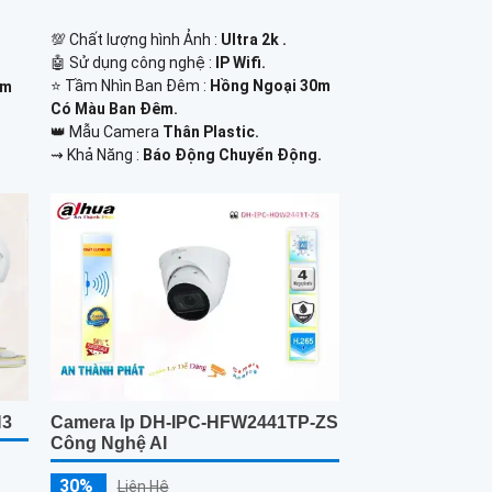
💯 Chất lượng hình Ảnh :
Ultra 2k .
🤖️ Sử dụng công nghệ :
IP Wifi.
⭐ Tầm Nhìn Ban Đêm :
Hồng Ngoại 30m
0m
Có Màu Ban Đêm.
👑 Mẫu Camera
Thân Plastic.
️⇝ Khả Năng :
Báo Động Chuyển Động.
N3
Camera Ip DH-IPC-HFW2441TP-ZS
Công Nghệ AI
30%
Liên Hệ