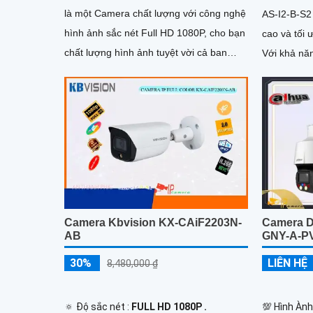
là một Camera chất lượng với công nghệ
AS-I2-B-S2
hình ảnh sắc nét Full HD 1080P, cho bạn
cao và tối
chất lượng hình ảnh tuyệt vời cả ban
Với khả nă
ngày lẫn ban đêm. Ấn tượng ơn với
sáng đẹp n
những thông số là camera này có khả
50m, hình ả
năng hiển thị hình ảnh màu sắc đầy đủ
phân giải 
trong khoảng cách 30m vào ban đêm
Camera Kbvision KX-CAiF2203N-
Camera 
AB
GNY-A-P
30%
LIÊN HỆ
8,480,000 ₫
🔅 Độ sắc nét :
FULL HD 1080P .
💯 Hình Àn