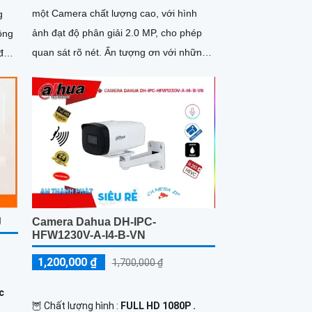
một Camera chất lượng cao, với hình
g
ảnh đạt độ phân giải 2.0 MP, cho phép
quan sát rõ nét. Ấn tượng ơn với những
 đêm
thông số là Camera này được...
õ
J
Camera Dahua DH-IPC-
HFW1230V-A-I4-B-VN
1,200,000 ₫
1,700,000 ₫
c
🦉 Chất lượng hình :
FULL HD 1080P .