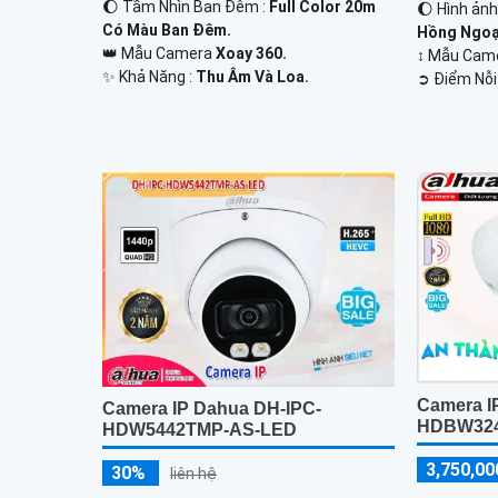
🌔 Tầm Nhìn Ban Đêm :
Full Color 20m
🌔 Hình ản
Có Màu Ban Đêm.
Hồng Ngoạ
👑 Mẫu Camera
Xoay 360.
↕️ Mẫu Ca
️✨ Khả Năng :
Thu Âm Và Loa.
️➲ Điểm Nỗi
Camera I
Camera IP Dahua DH-IPC-
HDBW324
HDW5442TMP-AS-LED
3,750,00
30%
liên hệ