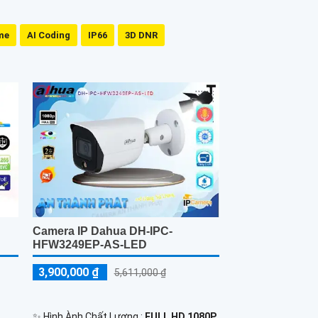
me
AI Coding
IP66
3D DNR
Camera IP Dahua DH-IPC-
HFW3249EP-AS-LED
3,900,000 ₫
5,611,000 ₫
✨ Hình Ành Chất Lượng :
FULL HD 1080P