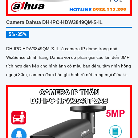
Camera Dahua DH-IPC-HDW3849QM-S-IL
5%-35%
DH-IPC-HDW3849QM-S-IL là camera IP dome trong nhà
WizSense chính hãng Dahua với độ phân giải cao lên đến 8MP
tích hợp đèn kép cho hình ảnh có màu ban đêm, tầm nhìn hồng
ngoại 30m, camera đảm bảo ghi hình rõ nét trong mọi điều kiện
ánh sáng. Hỗ trợ khe thẻ nhớ lên đến 512GB, tích hợp micro ghi
âm, chuẩn POE và khả năng nhận diện chính xác người và
phương tiện giám sát an ninh tốt