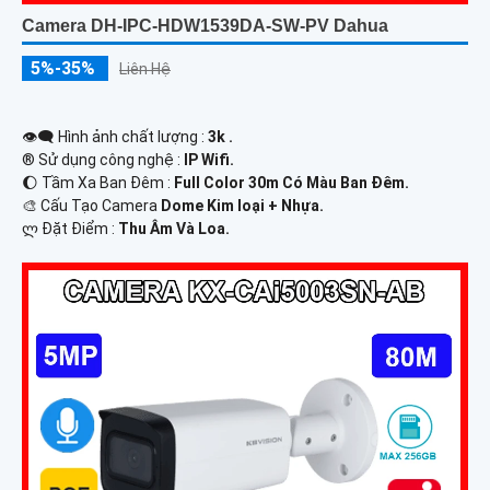
Camera DH-IPC-HDW1539DA-SW-PV Dahua
5%-35%
Liên Hệ
👁️‍🗨 Hình ảnh chất lượng :
3k .
®️ Sử dụng công nghệ :
IP Wifi.
🌔 Tầm Xa Ban Đêm :
Full Color 30m Có Màu Ban Ðêm.
🎨 Cấu Tạo Camera
Dome Kim loại + Nhựa.
️ლ Đặt Điểm :
Thu Âm Và Loa.