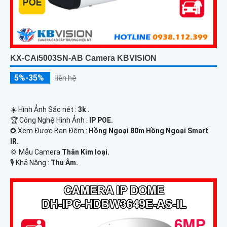
KX-CAi5003SN-AB Camera KBVISION
5%-35%
liên hệ
☀️ Hình Ảnh Sắc nét :
3k .
🏆 Công Nghệ Hình Ảnh :
IP POE.
✪ Xem Được Ban Đêm :
Hồng Ngoại 80m Hồng Ngoại Smart
IR.
💢 Mẫu Camera
Thân Kim loại.
️🎙 Khả Năng :
Thu Âm.