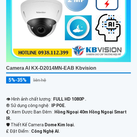
Camera AI KX-D2014MN-EAB Kbvision
5%-35%
liên hệ
👁 Hình ảnh chất lượng :
FULL HD 1080P .
®️ Sử dụng công nghệ :
IP POE.
🌔 Xem Được Ban Đêm :
Hồng Ngoại 40m Hồng Ngoại Smart
IR.
🛡 Thiết Kế Camera
Dome Kim loại.
️₤ Đặt Điểm :
Công Nghệ AI.