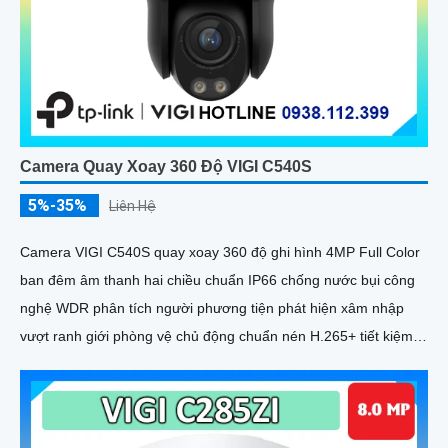
Camera Quay Xoay 360 Độ VIGI C540S
5%-35%
Liên Hệ
Camera VIGI C540S quay xoay 360 độ ghi hình 4MP Full Color
ban đêm âm thanh hai chiều chuẩn IP66 chống nước bụi công
nghệ WDR phân tích người phương tiện phát hiện xâm nhập
vượt ranh giới phòng vệ chủ động chuẩn nén H.265+ tiết kiệm
băng thông lưu trữ MicroSD 512GB quản lý qua VIGI App VIGI
Manager giám sát sắc nét hiệu quả