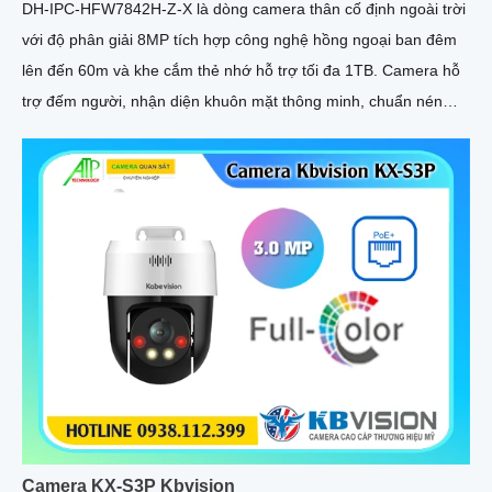
DH-IPC-HFW7842H-Z-X là dòng camera thân cố định ngoài trời
với độ phân giải 8MP tích hợp công nghệ hồng ngoại ban đêm
lên đến 60m và khe cắm thẻ nhớ hỗ trợ tối đa 1TB. Camera hỗ
trợ đếm người, nhận diện khuôn mặt thông minh, chuẩn nén
POE, đạt tiêu chuẩn chống nước IP67, phù hợp cho các khu vực
giám sát ngoài trời, hỗ trợ tính năng quản lý chỗ đỗ xe hiệu quả
cho các bãi giữ xe
Camera KX-S3P Kbvision