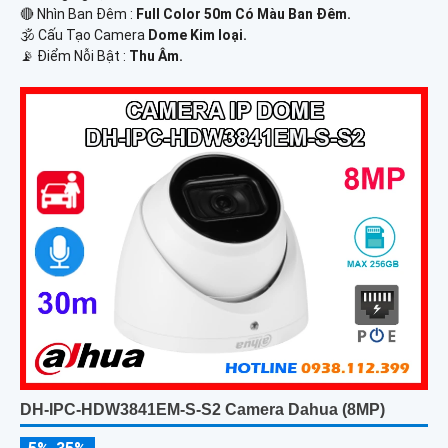
🔴 Nhìn Ban Đêm :
Full Color 50m Có Màu Ban Ðêm.
🕉️ Cấu Tạo Camera
Dome Kim loại.
️📡 Điểm Nỗi Bật :
Thu Âm.
DH-IPC-HDW3841EM-S-S2 Camera Dahua (8MP)