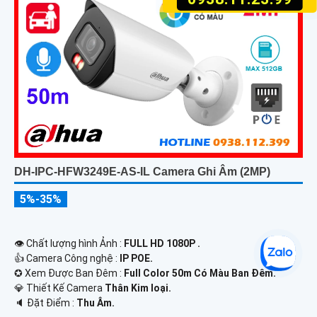
DH-IPC-HFW3249E-AS-IL Camera Ghi Âm (2MP)
5%-35%
👁 Chất lượng hình Ảnh :
FULL HD 1080P .
👍 Camera Công nghệ :
IP POE.
✪ Xem Được Ban Đêm :
Full Color 50m Có Màu Ban Ðêm.
💎 Thiết Kế Camera
Thân Kim loại.
️🔈 Đặt Điểm :
Thu Âm.