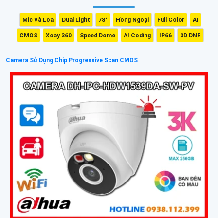
Mic Và Loa
Dual Light
78°
Hồng Ngoại
Full Color
AI
CMOS
Xoay 360
Speed Dome
AI Coding
IP66
3D DNR
Camera Sử Dụng Chip Progressive Scan CMOS