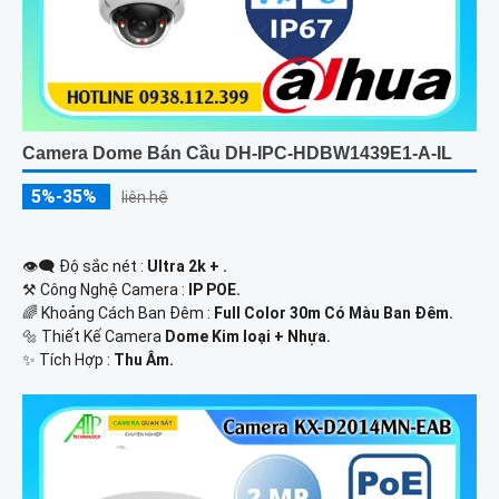
Camera Dome Bán Cầu DH-IPC-HDBW1439E1-A-IL
5%-35%
liên hệ
👁️‍🗨 Độ sắc nét :
Ultra 2k + .
⚒ Công Nghệ Camera :
IP POE.
🌈 Khoảng Cách Ban Đêm :
Full Color 30m Có Màu Ban Ðêm.
🔩 Thiết Kế Camera
Dome Kim loại + Nhựa.
️✨ Tích Hợp :
Thu Âm.