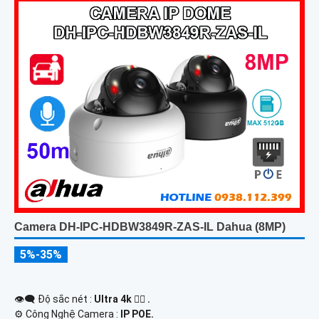
Camera DH-IPC-HDBW3849R-ZAS-IL Dahua (8MP)
5%-35%
👁️‍🗨 Độ sắc nét :
Ultra 4k 👍🏾 .
⚙ Công Nghệ Camera :
IP POE.