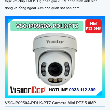
thực với chip CMOS Độ phân giải 2.0 MP cho hình ảnh sinh
động và hồng ngoại 30m cho quan sát ban đêm
VSC-IP0950A-PDLK-PTZ Camera Mini PTZ 5.0MP