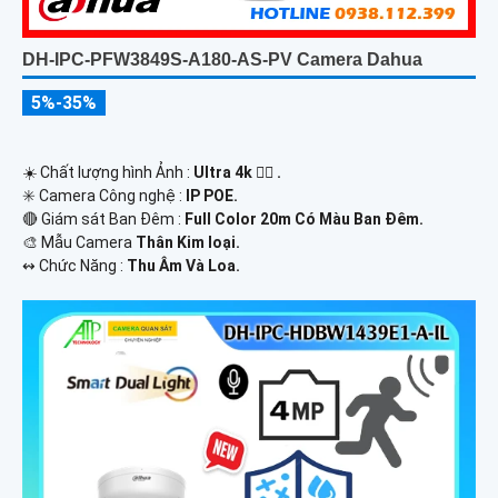
DH-IPC-PFW3849S-A180-AS-PV Camera Dahua
5%-35%
☀️ Chất lượng hình Ảnh :
Ultra 4k 👍🏾 .
✳️ Camera Công nghệ :
IP POE.
🔴 Giám sát Ban Đêm :
Full Color 20m Có Màu Ban Ðêm.
🎨 Mẫu Camera
Thân Kim loại.
️↭ Chức Năng :
Thu Âm Và Loa.