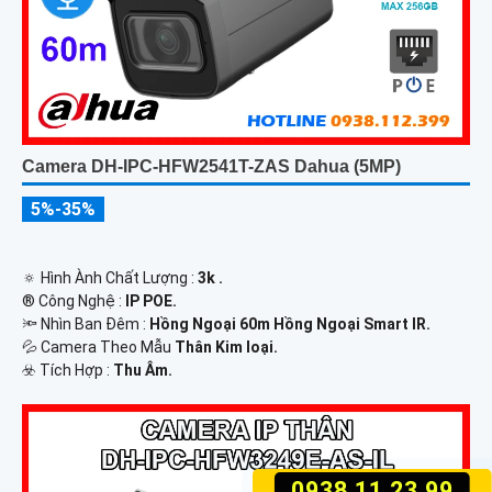
Camera DH-IPC-HFW2541T-ZAS Dahua (5MP)
5%-35%
🔅 Hình Ành Chất Lượng :
3k .
®️ Công Nghệ :
IP POE.
🔦 Nhìn Ban Đêm :
Hồng Ngoại 60m Hồng Ngoại Smart IR.
💦 Camera Theo Mẫu
Thân Kim loại.
️☣️ Tích Hợp :
Thu Âm.
0938.11.23.99