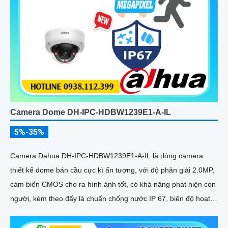
Camera Dome DH-IPC-HDBW1239E1-A-IL
5%-35%
Camera Dahua DH-IPC-HDBW1239E1-A-IL là dòng camera
thiết kế dome bán cầu cực kì ấn tượng, với độ phân giải 2.0MP,
cảm biến CMOS cho ra hình ảnh tốt, có khả năng phát hiện con
người, kèm theo đấy là chuẩn chống nước IP 67, biên độ hoạt
động lớn có thể lắp tại môi trường lạnh giá