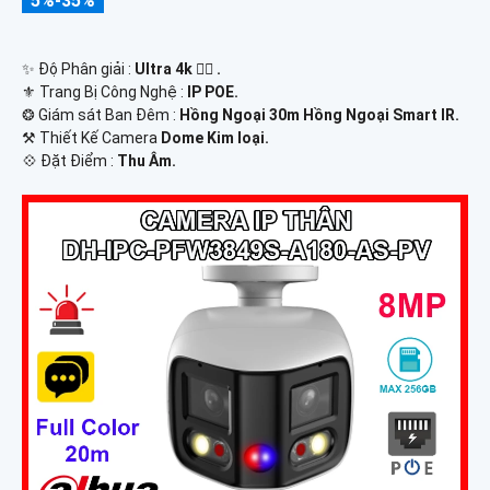
5%-35%
✨ Độ Phân giải :
Ultra 4k 👍🏾 .
⚜️ Trang Bị Công Nghệ :
IP POE.
❂ Giám sát Ban Đêm :
Hồng Ngoại 30m Hồng Ngoại Smart IR.
⚒ Thiết Kế Camera
Dome Kim loại.
️💠 Đặt Điểm :
Thu Âm.