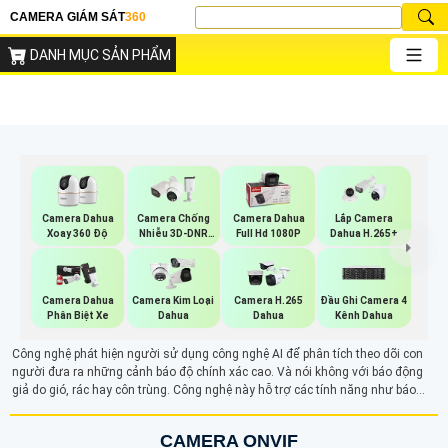
CAMERA GIÁM SÁT
360
DANH MỤC SẢN PHẨM
Camera Dahua
Camera Chống
Camera Dahua
Lắp Camera
Xoay 360 Độ
Nhiễu 3D-DNR
Full Hd 1080P
Dahua H.265+
Dahua
Camera Dahua
Camera Kim Loại
Camera H.265
Đầu Ghi Camera 4
Phân Biệt Xe
Dahua
Dahua
Kênh Dahua
Công nghệ phát hiện người sử dụng công nghệ AI để phân tích theo dõi con
người đưa ra những cảnh báo độ chính xác cao. Và nói không với báo động
giả do gió, rác hay côn trùng. Công nghệ này hỗ trợ các tính năng như báo
động, ghi hình trực tiếp và nâng cao hiệu quả giám sát, bảo mật, đặc biệt trong
các khu vực như tòa nhà, công viên hoặc khu công nghiệp.
CAMERA ONVIF