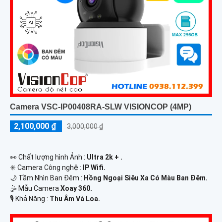
Camera VSC-IP00408RA-SLW VISIONCOP (4MP)
2,100,000 ₫
3,000,000 ₫
️👀 Chất lượng hình Ảnh :
Ultra 2k + .
✳️ Camera Công nghệ :
IP Wifi.
🌙 Tầm Nhìn Ban Đêm :
Hồng Ngoại Siêu Xa Có Màu Ban Ðêm.
🤹 Mẫu Camera
Xoay 360.
️🎙 Khả Năng :
Thu Âm Và Loa.