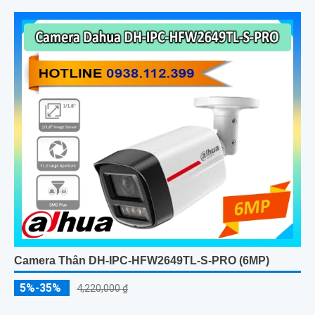
Camera Thân DH-IPC-HFW2649TL-S-PRO (6MP)
5%-35%
4,220,000 ₫