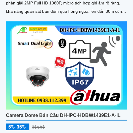
phân giải 2MP Full HD 1080P, micro tích hợp ghi âm rõ ràng,
khả năng quan sát ban đêm qua hồng ngoại lên đến 30m cùng
khe cắm thẻ nhớ hỗ trợ tối đa 512GB đáp ứng tốt nhu cầu giám
sát liên tục và chất lượng cao, hỗ trợ POE đạt chuẩn IP66 chống
bụi nước vỏ kim loại chắc chắn
Camera Dome Bán Cầu DH-IPC-HDBW1439E1-A-IL
5%-35%
liên hệ