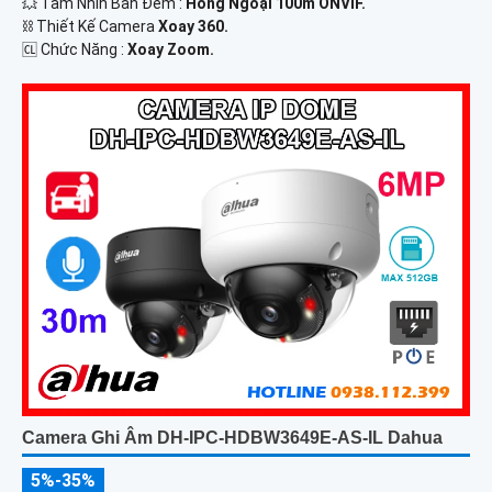
💥 Tầm Nhìn Ban Đêm :
Hồng Ngoại 100m ONVIF.
⛓ Thiết Kế Camera
Xoay 360.
️🆑 Chức Năng :
Xoay Zoom.
Camera Ghi Âm DH-IPC-HDBW3649E-AS-IL Dahua
5%-35%