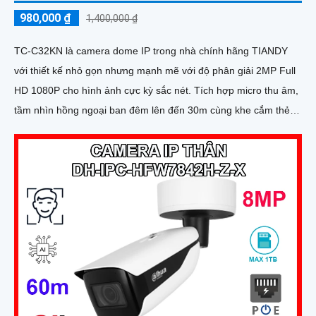
980,000 ₫
1,400,000 ₫
TC-C32KN là camera dome IP trong nhà chính hãng TIANDY
với thiết kế nhỏ gọn nhưng mạnh mẽ với độ phân giải 2MP Full
HD 1080P cho hình ảnh cực kỳ sắc nét. Tích hợp micro thu âm,
tầm nhìn hồng ngoại ban đêm lên đến 30m cùng khe cắm thẻ
nhớ hỗ trợ tối đa 512GB đáp ứng hoàn hảo nhu cầu giám sát
liên tục