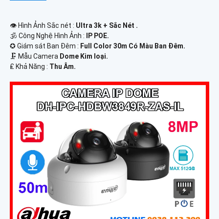
👁 Hình Ảnh Sắc nét :
Ultra 3k + Sắc Nét .
🕉️ Công Nghệ Hình Ảnh :
IP POE.
✪ Giám sát Ban Đêm :
Full Color 30m Có Màu Ban Ðêm.
🗜️ Mẫu Camera
Dome Kim loại.
️₤ Khả Năng :
Thu Âm.