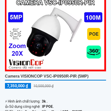
Camera VISIONCOP VSC-IP0950R-PIR (5MP)
7,350,000 ₫
10,500,000 ₫
️⚡ Hình ảnh chất lượng :
3k .
👍 Sử dụng công nghệ :
IP POE.