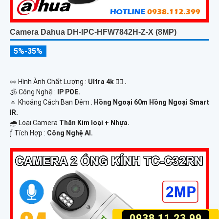
Camera Dahua DH-IPC-HFW7842H-Z-X (8MP)
5%-35%
️👀 Hình Ành Chất Lượng :
Ultra 4k 👍🏾 .
🕉️ Công Nghệ :
IP POE.
🔅 Khoảng Cách Ban Đêm :
Hồng Ngoại 60m Hồng Ngoại Smart
IR.
🌧️ Loại Camera
Thân Kim loại + Nhựa.
️ƒ Tích Hợp :
Công Nghệ AI.
0938.11.23.99