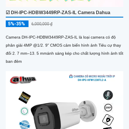
☑ DH-IPC-HDBW3449RP-ZAS-IL Camera Dahua
5%-35%
6,000,000 ₫
Camera DH-IPC-HDBW3449RP-ZAS-IL là loại camera có độ
phân giải 4MP @1/2. 9" CMOS cảm biến hình ảnh Tiêu cự thay
đổi 2. 7 mm–13. 5 mmánh sáng kép cho chất lượng hình ảnh tốt
ban đêm