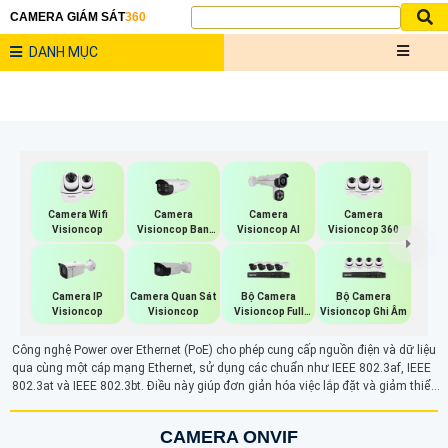
CAMERA GIÁM SÁT
360
DANH MỤC
Camera Wifi
Camera
Camera
Camera
Visioncop
Visioncop Ban
Visioncop Al
Visioncop 360
Đêm Có Màu
Camera IP
Camera Quan Sát
Bộ Camera
Bộ Camera
Visioncop
Visioncop
Visioncop Full
Visioncop Ghi Âm
Color
Công nghệ Power over Ethernet (PoE) cho phép cung cấp nguồn điện và dữ liệu
qua cùng một cáp mạng Ethernet, sử dụng các chuẩn như IEEE 802.3af, IEEE
802.3at và IEEE 802.3bt. Điều này giúp đơn giản hóa việc lắp đặt và giảm thiểu
số lượng dây cáp cần thiết cho các thiết bị điện tử như camera IP. Đặc biệt, PoE
hỗ trợ các thiết bị cần nguồn điện cao cấp như camera PTZ (Pan-Tilt-Zoom)
CAMERA ONVIF