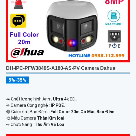
DH-IPC-PFW3849S-A180-AS-PV Camera Dahua
5%-35%
☀️ Chất lượng hình Ảnh :
Ultra 4k 👍🏾 .
✳️ Camera Công nghệ :
IP POE.
🔴 Giám sát Ban Đêm :
Full Color 20m Có Màu Ban Ðêm.
🎨 Mẫu Camera
Thân Kim loại.
️↭ Chức Năng :
Thu Âm Và Loa.