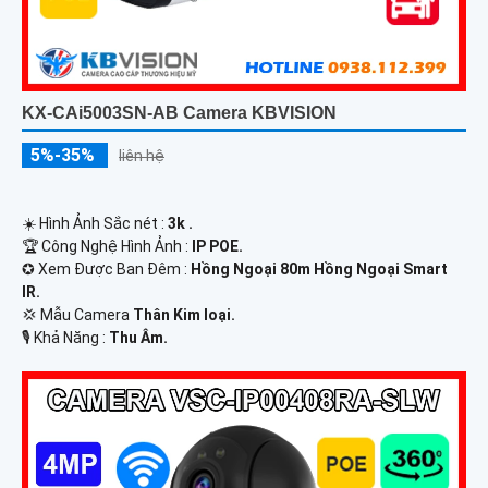
KX-CAi5003SN-AB Camera KBVISION
5%-35%
liên hệ
☀️ Hình Ảnh Sắc nét :
3k .
🏆 Công Nghệ Hình Ảnh :
IP POE.
✪ Xem Được Ban Đêm :
Hồng Ngoại 80m Hồng Ngoại Smart
IR.
💢 Mẫu Camera
Thân Kim loại.
️🎙 Khả Năng :
Thu Âm.