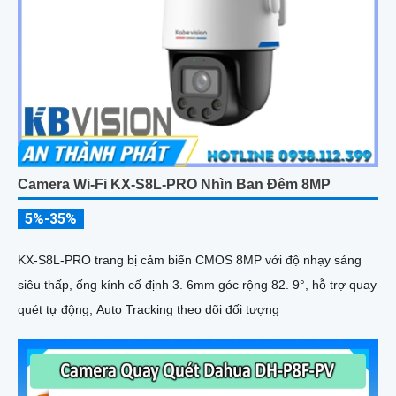
Camera Wi-Fi KX-S8L-PRO Nhìn Ban Đêm 8MP
5%-35%
KX-S8L-PRO trang bị cảm biến CMOS 8MP với độ nhạy sáng
siêu thấp, ống kính cố định 3. 6mm góc rộng 82. 9°, hỗ trợ quay
quét tự động, Auto Tracking theo dõi đối tượng