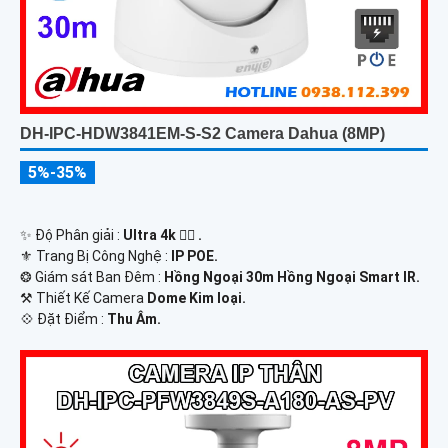
DH-IPC-HDW3841EM-S-S2 Camera Dahua (8MP)
5%-35%
✨ Độ Phân giải :
Ultra 4k 👍🏾 .
⚜️ Trang Bị Công Nghệ :
IP POE.
❂ Giám sát Ban Đêm :
Hồng Ngoại 30m Hồng Ngoại Smart IR.
⚒ Thiết Kế Camera
Dome Kim loại.
️💠 Đặt Điểm :
Thu Âm.