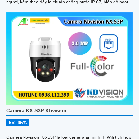
người, kèm theo đấy là chuẩn chống nước IP 67, biên độ hoạt
động lớn có thể lắp tại môi trường lạnh giá
Camera KX-S3P Kbvision
5%-35%
Camera kbvision KX-S3P là loại camera an ninh IP Wifi tích hợp