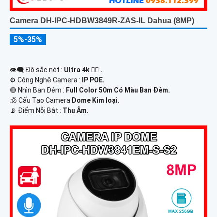
Camera DH-IPC-HDBW3849R-ZAS-IL Dahua (8MP)
5%-35%
👁️‍🗨 Độ sắc nét :
Ultra 4k 👍🏾 .
⚙ Công Nghệ Camera :
IP POE.
🔴 Nhìn Ban Đêm :
Full Color 50m Có Màu Ban Ðêm.
🕉️ Cấu Tạo Camera
Dome Kim loại.
️📡 Điểm Nỗi Bật :
Thu Âm.