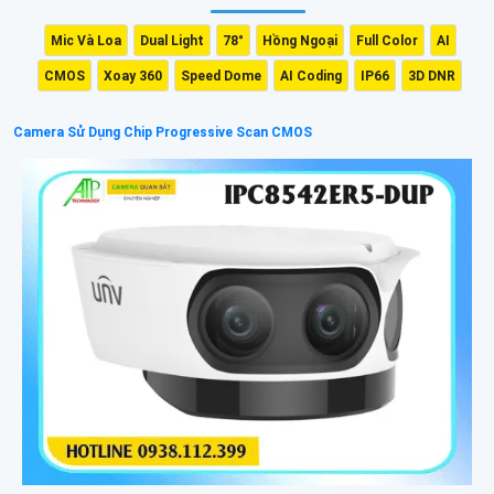
Mic Và Loa
Dual Light
78°
Hồng Ngoại
Full Color
AI
CMOS
Xoay 360
Speed Dome
AI Coding
IP66
3D DNR
Camera Sử Dụng Chip Progressive Scan CMOS