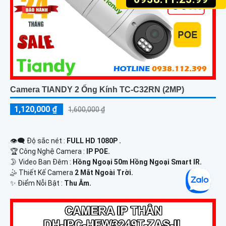
Camera TIANDY 2 Ống Kính TC-C32RN (2MP)
1,120,000 ₫
1,600,000 ₫
👁️‍🗨 Độ sắc nét :
FULL HD 1080P .
🏆 Công Nghệ Camera :
IP POE.
🌛 Video Ban Đêm :
Hồng Ngoại 50m Hồng Ngoại Smart IR.
🤹 Thiết Kế Camera
2 Mắt Ngoài Trời.
️✨ Điểm Nỗi Bật :
Thu Âm.