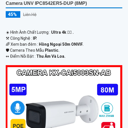
Camera UNV IPC8542ER5-DUP (8MP)
45%
Liên Hệ
☀️ Hình Ành Chất Lượng :
Ultra 4k 👍🏾 .
⚒ Công Nghệ :
IP.
🌈 Xem ban đêm :
Hồng Ngoại 50m ONVIF.
🛡 Camera Theo Mẫu
Plastic.
️↭ Điểm Nỗi Bật :
Thu Âm Và Loa.