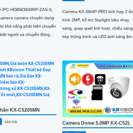
-IPC-HDBW3849RP-ZAS-IL
Camera KX-SM4P-PRO tích hợp 2 ố
i camera camera chuyên dụng
kính 2MP, hỗ trợ Starlight siêu nhạy
 bị khả năng phát hiện chuyển
sáng, quay quét linh hoạt, chiếu sáng
biệt người và chuyển động
kép thông minh và LED ánh sáng ấm
30m. Công nghệ AI-ISP kết hợp cảm
 có độ phân giải siêu nét lên
biến lớn tối ưu hình ảnh ban đêm
Thân KX-C5205MN
liên hệ
Camera Dome 5.0MP KX-C52L