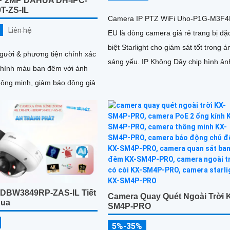
P 2MP DAHUA DH-IPC-
T-ZS-IL
Camera IP PTZ WiFi Uho-P1G-M3F4
Liên hệ
EU là dòng camera giá rẻ trang bị đặ
biệt Starlight cho giám sát tốt trong á
người & phương tiện chính xác
sáng yếu. IP Không Dây chip hình ản
i hình màu ban đêm với ánh
3.0 megapixel 2k lite
hông minh, giảm báo động giả
DBW3849RP-ZAS-IL Tiết
Camera Quay Quét Ngoài Trời 
hua
SM4P-PRO
5%-35%