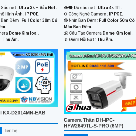
 Sắc nét :
Ultra 3k + Sắc Nét .
👁️‍🗨 Độ sắc nét :
Ultra 4k 👍🏾 .
hệ Hình Ảnh :
IP POE.
⚙ Công Nghệ Camera :
IP POE.
 Ban Đêm :
Full Color 30m Có
🔴 Nhìn Ban Đêm :
Full Color 50m Có
êm.
Màu Ban Ðêm.
amera
Dome Kim loại.
🕉️ Cấu Tạo Camera
Dome Kim loại.
 :
Thu Âm.
️📡 Điểm Nỗi Bật :
Thu Âm.
AI KX-D2014MN-EAB
Camera Thân DH-IPC-
HFW2649TL-S-PRO (6MP)
liên hệ