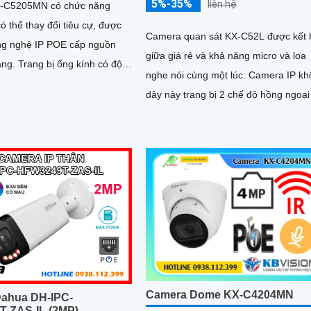
5%-35%
liên hệ
-C5205MN có chức năng
ó thể thay đổi tiêu cự, được
Camera quan sát KX-C52L được kết
ông nghệ IP POE cấp nguồn
giữa giá rẻ và khả năng micro và loa
kính có độ
nghe nói cùng một lúc. Camera IP không
dây này trang bị 2 chế độ hồng ngoại
led trợ sáng giúp giám sát ban đêm h
quả, thiết kế dome nhỏ gọn cho ra g
nhìn rộng đáng để tham khảo
Camera Dome KX-C4204MN
ahua DH-IPC-
-ZAS-IL (2MP)