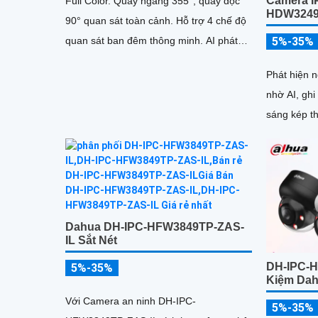
Camera I
Full Color. Quay ngang 355°, quay dọc
HDW3249
90° quan sát toàn cảnh. Hỗ trợ 4 chế độ
5%-35%
quan sát ban đêm thông minh. AI phát
hiện người, phương tiện và Smart
Phát hiện 
Tracking
nhờ AI, gh
sáng kép t
Dahua DH-IPC-HFW3849TP-ZAS-
IL Sắt Nét
DH-IPC-H
5%-35%
Kiệm Da
Với Camera an ninh DH-IPC-
5%-35%