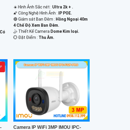
☀️ Hình Ảnh Sắc nét :
Ultra 2k + .
🌠 Công Nghệ Hình Ảnh :
IP POE.
🔴 Giám sát Ban Đêm :
Hồng Ngoại 40m
4 Chế Độ Xem Ban Đêm.
🤹 Thiết Kế Camera
Dome Kim loại.
 Có
️💮 Đặt Điểm :
Thu Âm.
-
Camera IP WiFi 3MP IMOU IPC-