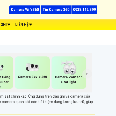
Camera Wifi 360
Tin Camera 360
0938.112.399
 GHI
LIÊN HỆ
Camera Ezviz 360
n Bằng
Camera Vantech
Super
Starlight
t
m sát chính xác. Ứng dụng trên đầu ghi và camera của
camera quan sát còn tiết kiệm dung lượng lưu trữ, giúp