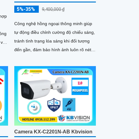
5%-35%
9,400,000 ₫
 hợp
Công nghệ hồng ngoại thông minh giúp
tự động điều chỉnh cường độ chiếu sáng,
tránh tình trạng lóa sáng khi đối tượng
 và
đến gần, đảm bảo hình ảnh luôn rõ nét
iệu
trong đêm. Bên cạnh đó, công nghệ giảm
ốc
nhiễu 3DNR và chống ngược sáng
DWDR giúp camera tái tạo màu sắc
chính xác và rõ ràng trong mọi điều kiện
ánh sáng phức tạp như ngược sáng
mạnh hay thiếu sáng
Camera KX-C2201N-AB Kbvision