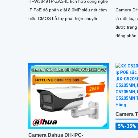
HFW3849TP-ZAS-IL tích hợp công nghệ
IP PoE độ phân giải 8.0MP siêu nét cảm
Camera DH
biến CMOS hỗ trợ phát hiện chuyển
là một loạ
động/người chống ngược sáng DWDR
được trang
giám sát đêm có màu với ánh sáng kép
động phân 
thông minh
khác. Đây là camera Internet (IP) siêu
sáng và đẹp
đến 8
Camera 
5%-35%
Camera Dahua DH-IPC-