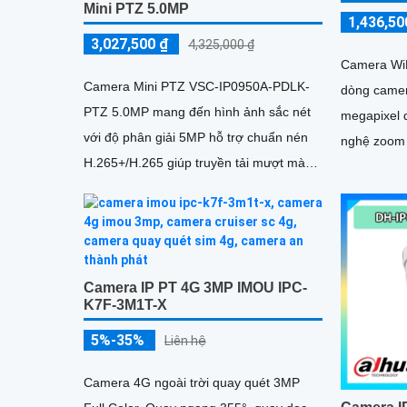
Mini PTZ 5.0MP
1,436,50
3,027,500 ₫
4,325,000 ₫
Camera Wi
Camera Mini PTZ VSC-IP0950A-PDLK-
dòng camer
PTZ 5.0MP mang đến hình ảnh sắc nét
megapixel 
với độ phân giải 5MP hỗ trợ chuẩn nén
nghệ zoom
H.265+/H.265 giúp truyền tải mượt mà
đẹp hơn gi
tiết kiệm dung lượng
ngoại 30m
Camera IP PT 4G 3MP IMOU IPC-
K7F-3M1T-X
5%-35%
Liên hệ
Camera 4G ngoài trời quay quét 3MP