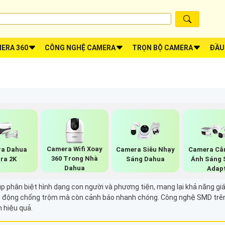
ERA 360
CÔNG NGHỆ CAMERA
TRỌN BỘ CAMERA
ĐẦU
Camera Wifi Xoay
a Dahua
Camera Siêu Nhạy
Camera Câ
360 Trong Nhà
tra 2K
Sáng Dahua
Ánh Sáng 
Dahua
Adap
phân biệt hình dạng con người và phương tiện, mang lại khả năng giá
o động chống trộm mà còn cảnh báo nhanh chóng. Công nghệ SMD trên 
h hiệu quả.