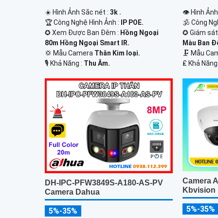
☀️ Hình Ảnh Sắc nét :
3k .
👁 Hình Ảnh
🏆 Công Nghệ Hình Ảnh :
IP POE.
🕉️ Công Ng
✪ Xem Được Ban Đêm :
Hồng Ngoại
✪ Giám sát
80m Hồng Ngoại Smart IR.
Màu Ban Ð
💢 Mẫu Camera
Thân Kim loại.
🗜️ Mẫu C
️🎙 Khả Năng :
Thu Âm.
️₤ Khả Năng
Camera 
DH-IPC-PFW3849S-A180-AS-PV
Kbvision
Camera Dahua
5%-35%
5%-35%