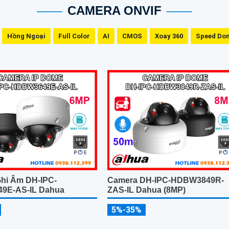
CAMERA ONVIF
Hồng Ngoại
Full Color
AI
CMOS
Xoay 360
Speed Do
hi Âm DH-IPC-
Camera DH-IPC-HDBW3849R-
9E-AS-IL Dahua
ZAS-IL Dahua (8MP)
5%-35%