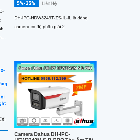
5%-35%
Liên Hệ
D-
DH-IPC-HDW3249T-ZS-IL-IL là dòng
c
camera có độ phân giải 2
nh
h
KX-
Camera Dahua DH-IPC-