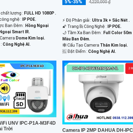
5%-35%
4,220,000 ₫
 chất lượng :
FULL HD 1080P .
 công nghệ :
IP POE.
️⚡ Độ Phân giải :
Ultra 3k + Sắc Nét .
ợc Ban Đêm :
Hồng Ngoại
🌠 Trang Bị Công Nghệ :
IP POE.
goại Smart IR.
🌙 Tầm Xa Ban Đêm :
Full Color 50m
ế Camera
Dome Kim loại.
Màu Ban Ðêm.
 :
Công Nghệ AI.
🕸️ Cấu Tạo Camera
Thân Kim loại.
️🆑 Đặt Điểm :
Công Nghệ AI.
iFi UNV IPC-P1A-M3F4D
i Trời
Camera IP 2MP DAHUA DH-IPC