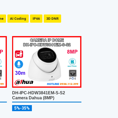
me
AI Coding
IP66
3D DNR
DH-IPC-HDW3841EM-S-S2
Camera Dahua (8MP)
5%-35%