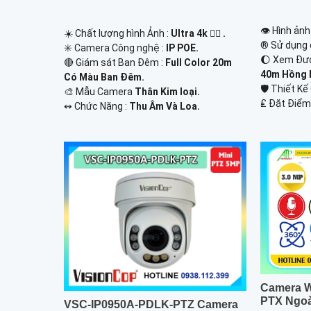
👁 Hình ảnh
☀️ Chất lượng hình Ảnh :
Ultra 4k 👍🏾 .
®️ Sử dụng
✳️ Camera Công nghệ :
IP POE.
🌔 Xem Đư
🔴 Giám sát Ban Đêm :
Full Color 20m
40m Hồng N
Có Màu Ban Ðêm.
🛡 Thiết K
🎨 Mẫu Camera
Thân Kim loại.
️₤ Đặt Điểm
️↭ Chức Năng :
Thu Âm Và Loa.
Camera W
PTX Ngoà
VSC-IP0950A-PDLK-PTZ Camera