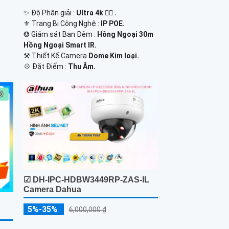
✨ Độ Phân giải :
Ultra 4k 👍🏾 .
⚜️ Trang Bị Công Nghệ :
IP POE.
❂ Giám sát Ban Đêm :
Hồng Ngoại 30m
Hồng Ngoại Smart IR.
⚒ Thiết Kế Camera
Dome Kim loại.
️💠 Đặt Điểm :
Thu Âm.
☑ DH-IPC-HDBW3449RP-ZAS-IL
Camera Dahua
5%-35%
6,000,000 ₫