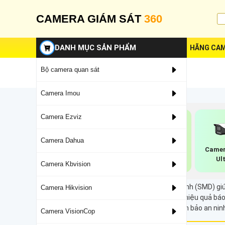
CAMERA GIÁM SÁT
360
DANH MỤC SẢN PHẨM
HÃNG CAM
Bộ camera quan sát
Camera Imou
Camera Ezviz
Camera Dahua
Camera Nhận Diện
Camera Dahua
Camer
Khuôn Mặt Dahua
Xoay 360 Độ
Ul
Camera Kbvision
Công nghệ Phát hiện Chuyển động Thông minh (SMD) giúp 
Camera Hikvision
Dahua và KBVision, SMD không chỉ nâng cao hiệu quả bá
tối ưu hóa quá trình quản lý video mà vẫn đảm bảo an nin
Camera VisionCop