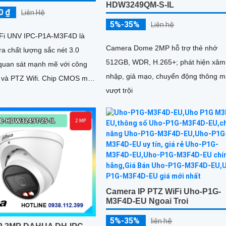
HDW3249QM-S-IL
0 ₫
Liên Hệ
5%-35%
Liên hệ
Fi UNV IPC-P1A-M3F4D là
Camera Dome 2MP hỗ trợ thẻ nhớ
a chất lượng sắc nét 3.0
512GB, WDR, H.265+; phát hiện xâm
quan sát mạnh mẽ với công
nhập, giả mạo, chuyển động thông m
 và PTZ Wifi. Chip CMOS màu
vượt trội
úp giám sát ban đêm hồng
Camera IP PTZ WiFi Uho-P1G-
M3F4D-EU Ngoai Troi
5%-35%
liên hệ