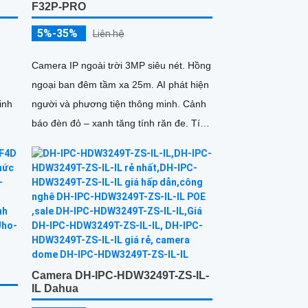
F32P-PRO
5%-35%
Liên hệ
Camera IP ngoài trời 3MP siêu nét. Hồng
ngoại ban đêm tầm xa 25m. AI phát hiện
inh
người và phương tiện thông minh. Cảnh
báo đèn đỏ – xanh tăng tính răn đe. Tích
hợp mic thu âm rõ ràng
Camera DH-IPC-HDW3249T-ZS-IL-
IL Dahua