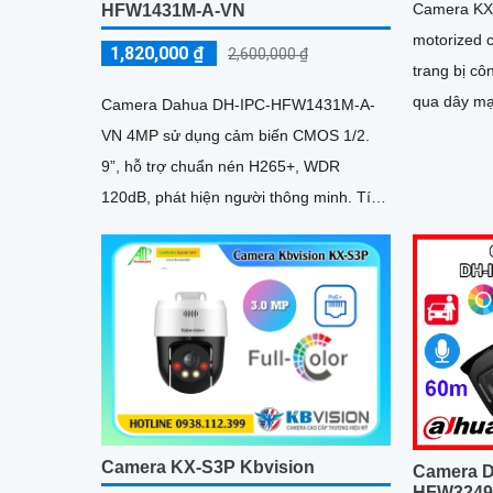
Camera KX
HFW1431M-A-VN
motorized c
1,820,000 ₫
2,600,000 ₫
trang bị c
qua dây mạng. Trang bị ống 
Camera Dahua DH-IPC-HFW1431M-A-
phân giải 5
VN 4MP sử dụng cảm biến CMOS 1/2.
9”, hỗ trợ chuẩn nén H265+, WDR
120dB, phát hiện người thông minh. Tích
hợp mic, tầm hồng ngoại 80m, chống
nước...
Camera KX-S3P Kbvision
Camera D
HFW3249T