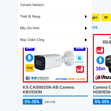
Camera Vantech
Thiết Bị Mạng
Mic Và Loa
Dual Light
78°
Camera Sử Dụng Chip Progressive Scan CMOS
Đầu Ghi Hình
Máy Chấm Công
KX-CAi5003SN-AB Camera
Camera G
KBVISION
HDBW364
5%-35%
5%-35%
liên hệ