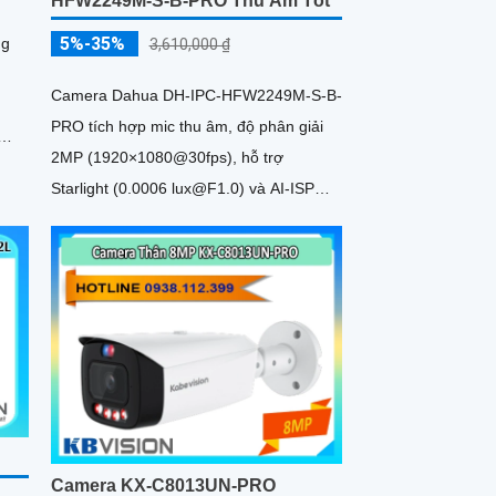
HFW2249M-S-B-PRO Thu Âm Tốt
5%-35%
ng
3,610,000 ₫
Camera Dahua DH-IPC-HFW2249M-S-B-
PRO tích hợp mic thu âm, độ phân giải
2MP (1920×1080@30fps), hỗ trợ
Starlight (0.0006 lux@F1.0) và AI-ISP
cho hình ảnh sắc nét ngày/đêm
Camera KX-C8013UN-PRO