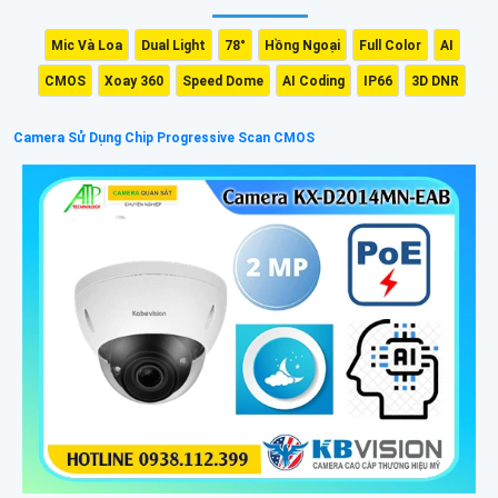
Mic Và Loa
Dual Light
78°
Hồng Ngoại
Full Color
AI
CMOS
Xoay 360
Speed Dome
AI Coding
IP66
3D DNR
Camera Sử Dụng Chip Progressive Scan CMOS