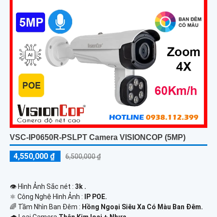
VSC-IP0650R-PSLPT Camera VISIONCOP (5MP)
4,550,000 ₫
6,500,000 ₫
👁 Hình Ảnh Sắc nét :
3k .
⚛️ Công Nghệ Hình Ảnh :
IP POE.
🌈 Tầm Nhìn Ban Đêm :
Hồng Ngoại Siêu Xa Có Màu Ban Ðêm.