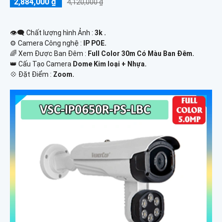
2,884,000 ₫
4,120,000 ₫
👁️‍🗨 Chất lượng hình Ảnh :
3k .
⚙ Camera Công nghệ :
IP POE.
🌈 Xem Được Ban Đêm :
Full Color 30m Có Màu Ban Ðêm.
👑 Cấu Tạo Camera
Dome Kim loại + Nhựa.
️💠 Đặt Điểm :
Zoom.