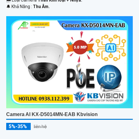
🌧️ Loại Camera
Thân Kim loại + Nhựa.
️🔔 Khả Năng :
Thu Âm.
Camera AI KX-D5014MN-EAB Kbvision
5%-35%
liên hệ