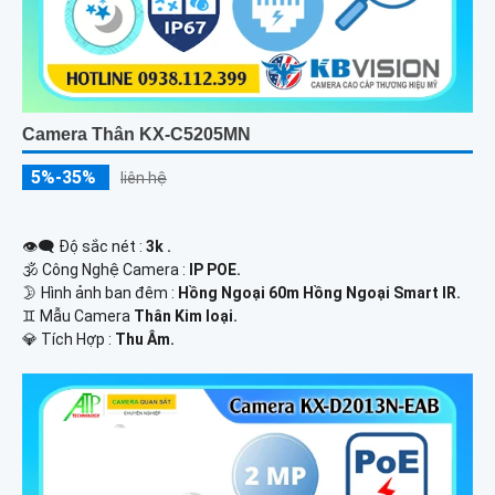
Camera Thân KX-C5205MN
5%-35%
liên hệ
👁️‍🗨 Độ sắc nét :
3k .
🕉️ Công Nghệ Camera :
IP POE.
🌛 Hình ảnh ban đêm :
Hồng Ngoại 60m Hồng Ngoại Smart IR.
♊ Mẫu Camera
Thân Kim loại.
️💎 Tích Hợp :
Thu Âm.