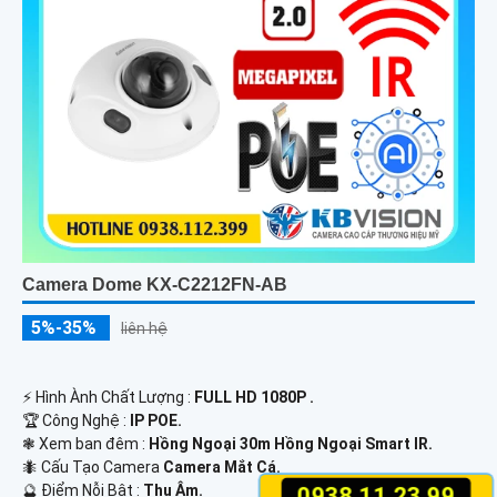
Camera Dome KX-C2212FN-AB
5%-35%
liên hệ
️⚡ Hình Ành Chất Lượng :
FULL HD 1080P .
🏆 Công Nghệ :
IP POE.
❃ Xem ban đêm :
Hồng Ngoại 30m Hồng Ngoại Smart IR.
🐜 Cấu Tạo Camera
Camera Mắt Cá.
️🔮 Điểm Nỗi Bật :
Thu Âm.
0938.11.23.99