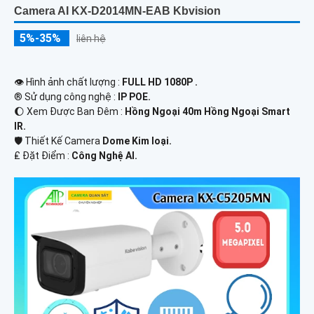
Camera AI KX-D2014MN-EAB Kbvision
5%-35%
liên hệ
👁 Hình ảnh chất lượng :
FULL HD 1080P .
®️ Sử dụng công nghệ :
IP POE.
🌔 Xem Được Ban Đêm :
Hồng Ngoại 40m Hồng Ngoại Smart
IR.
🛡 Thiết Kế Camera
Dome Kim loại.
️₤ Đặt Điểm :
Công Nghệ AI.