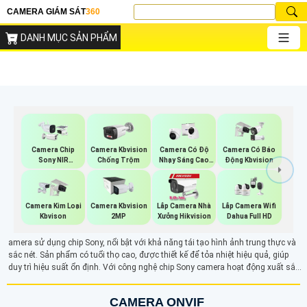
CAMERA GIÁM SÁT
360
DANH MỤC SẢN PHẨM
Camera Chip
Camera Kbvision
Camera Có Độ
Camera Có Báo
Sony NIR
Chống Trộm
Nhạy Sáng Cao
Động Kbvision
KBvision
Kbvision
Camera Kim Loại
Camera Kbvision
Lắp Camera Nhà
Lắp Camera Wifi
Kbvison
2MP
Xưởng Hikvision
Dahua Full HD
amera sử dụng chip Sony, nổi bật với khả năng tái tạo hình ảnh trung thực và
sắc nét. Sản phẩm có tuổi thọ cao, được thiết kế để tỏa nhiệt hiệu quả, giúp
duy trì hiệu suất ổn định. Với công nghệ chip Sony camera hoạt động xuất sắc
trong môi trường ánh sáng yếu, đảm bảo giám sát chất lượng tốt nhất. Đây là
giải pháp lý tưởng cho những ai cần một hệ thống an ninh bền bỉ và hiệu quả
CAMERA ONVIF
trong mọi điều kiện.