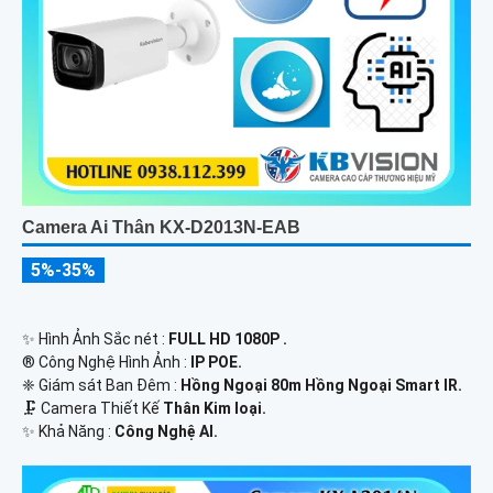
Camera Ai Thân KX-D2013N-EAB
5%-35%
✨ Hình Ảnh Sắc nét :
FULL HD 1080P .
®️ Công Nghệ Hình Ảnh :
IP POE.
❈ Giám sát Ban Đêm :
Hồng Ngoại 80m Hồng Ngoại Smart IR.
🗜️ Camera Thiết Kế
Thân Kim loại.
️✨ Khả Năng :
Công Nghệ AI.