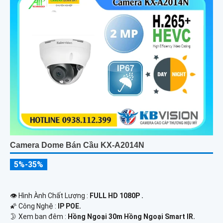
Camera Dome Bán Cầu KX-A2014N
5%-35%
👁 Hình Ành Chất Lượng :
FULL HD 1080P .
🌠 Công Nghệ :
IP POE.
🌛 Xem ban đêm :
Hồng Ngoại 30m Hồng Ngoại Smart IR.