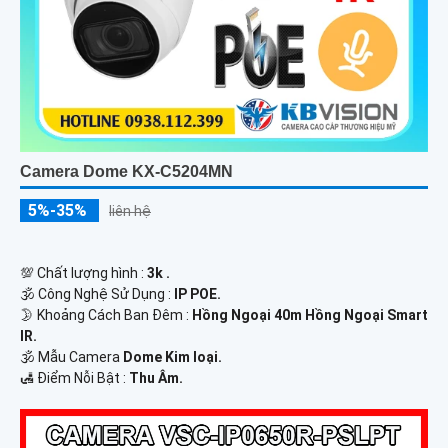
Camera Dome KX-C5204MN
5%-35%
liên hệ
💯 Chất lượng hình :
3k .
🕉️ Công Nghệ Sử Dụng :
IP POE.
🌛 Khoảng Cách Ban Đêm :
Hồng Ngoại 40m Hồng Ngoại Smart
IR.
🕉️ Mẫu Camera
Dome Kim loại.
️🛃 Điểm Nỗi Bật :
Thu Âm.