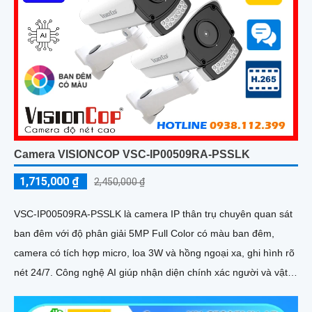
Camera VISIONCOP VSC-IP00509RA-PSSLK
1,715,000 ₫
2,450,000 ₫
VSC-IP00509RA-PSSLK là camera IP thân trụ chuyên quan sát
ban đêm với độ phân giải 5MP Full Color có màu ban đêm,
camera có tích hợp micro, loa 3W và hồng ngoại xa, ghi hình rõ
nét 24/7. Công nghệ AI giúp nhận diện chính xác người và vật,
cảnh báo kịp thời qua điện thoại