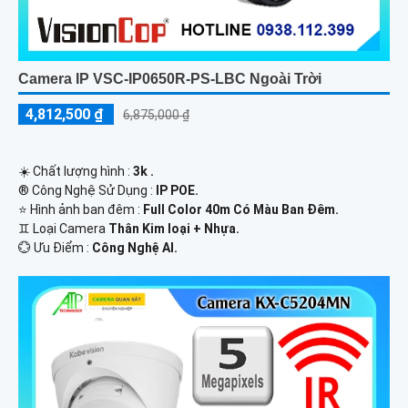
Camera IP VSC-IP0650R-PS-LBC Ngoài Trời
4,812,500 ₫
6,875,000 ₫
☀️ Chất lượng hình :
3k .
®️ Công Nghệ Sử Dụng :
IP POE.
⭐ Hình ảnh ban đêm :
Full Color 40m Có Màu Ban Ðêm.
♊ Loại Camera
Thân Kim loại + Nhựa.
️💮 Ưu Điểm :
Công Nghệ AI.