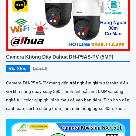
Camera Không Dây Dahua DH-P5AS-PV (5MP)
5%-35%
Liên Hệ
Camera DH-P5AS-PV mang đến trải nghiệm giám sát toàn diện
với khả năng quay xoay 360°, hình ảnh sắc nét 5MP và công
nghệ full color giúp ghi hình màu cả vào ban đêm. Tích hợp đèn
cảnh báo, còi hú chống trộm, tầm nhìn hồng ngoại 30m, khe thẻ
nhớ đến 256GB cùng chuẩn chống nước IP66 camera hoạt
động ổn định trong mọi điều kiện