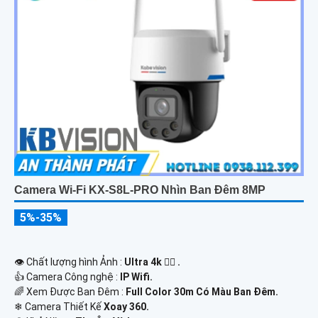
Camera Wi-Fi KX-S8L-PRO Nhìn Ban Đêm 8MP
5%-35%
👁 Chất lượng hình Ảnh :
Ultra 4k 👍🏾 .
👍 Camera Công nghệ :
IP Wifi.
🌈 Xem Được Ban Đêm :
Full Color 30m Có Màu Ban Ðêm.
❄ Camera Thiết Kế
Xoay 360.