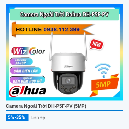
Camera Ngoài Trời DH-P5F-PV (5MP)
5%-35%
Liên Hệ