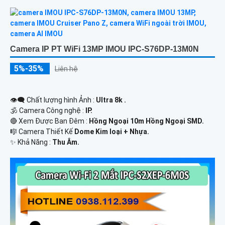
Camera IP PT WiFi 13MP IMOU IPC-S76DP-13M0N
5%-35%
Liên hệ
👁️‍🗨 Chất lượng hình Ảnh :
Ultra 8k .
🕉️ Camera Công nghệ :
IP.
🔴 Xem Được Ban Đêm :
Hồng Ngoại 10m Hồng Ngoại SMD.
🎼️ Camera Thiết Kế
Dome Kim loại + Nhựa.
️✨ Khả Năng :
Thu Âm.