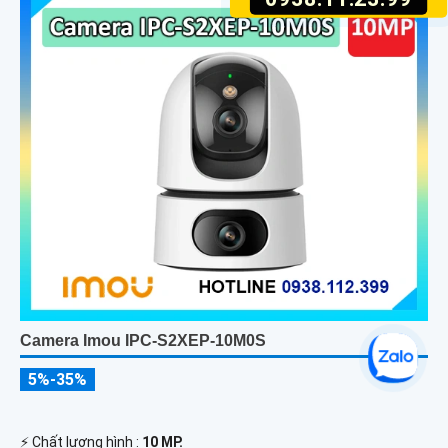
Camera Imou IPC-S2XEP-10M0S
5%-35%
️⚡ Chất lượng hình :
10 MP.