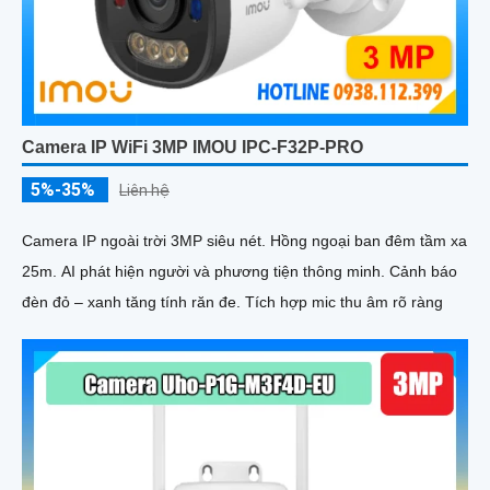
Camera IP WiFi 3MP IMOU IPC-F32P-PRO
5%-35%
Liên hệ
Camera IP ngoài trời 3MP siêu nét. Hồng ngoại ban đêm tầm xa
25m. AI phát hiện người và phương tiện thông minh. Cảnh báo
đèn đỏ – xanh tăng tính răn đe. Tích hợp mic thu âm rõ ràng