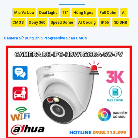
Mic Và Loa
Dual Light
78°
Hồng Ngoại
Full Color
AI
CMOS
Xoay 360
Speed Dome
AI Coding
IP66
3D DNR
Camera Sử Dụng Chip Progressive Scan CMOS