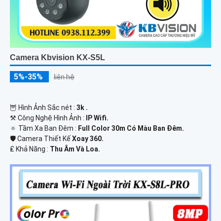
Camera Kbvision KX-S5L
5%-35%
liên hệ
🦉 Hình Ảnh Sắc nét :
3k .
⚒ Công Nghệ Hình Ảnh :
IP Wifi.
🔅 Tầm Xa Ban Đêm :
Full Color 30m Có Màu Ban Ðêm.
🛡 Camera Thiết Kế
Xoay 360.
️₤ Khả Năng :
Thu Âm Và Loa.