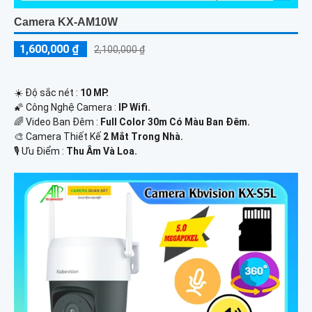
Camera KX-AM10W
1,600,000 ₫
2,100,000 ₫
☀️ Độ sắc nét :
10 MP.
🌠 Công Nghệ Camera :
IP Wifi.
🌈 Video Ban Đêm :
Full Color 30m Có Màu Ban Ðêm.
🎨 Camera Thiết Kế
2 Mắt Trong Nhà.
️🎙 Ưu Điểm :
Thu Âm Và Loa.