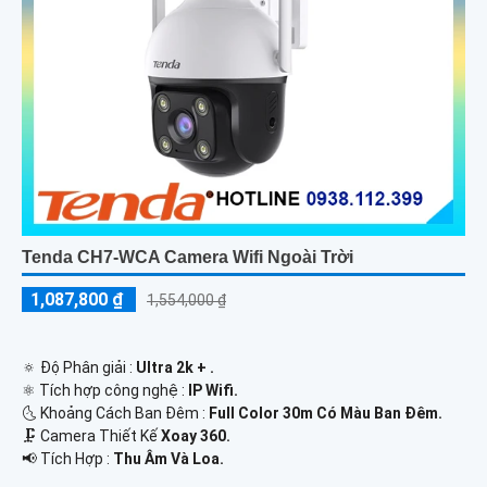
Tenda CH7-WCA Camera Wifi Ngoài Trời
1,087,800 ₫
1,554,000 ₫
🔅 Độ Phân giải :
Ultra 2k + .
⚛️ Tích hợp công nghệ :
IP Wifi.
🌜 Khoảng Cách Ban Đêm :
Full Color 30m Có Màu Ban Ðêm.
🗜️ Camera Thiết Kế
Xoay 360.
️📢 Tích Hợp :
Thu Âm Và Loa.