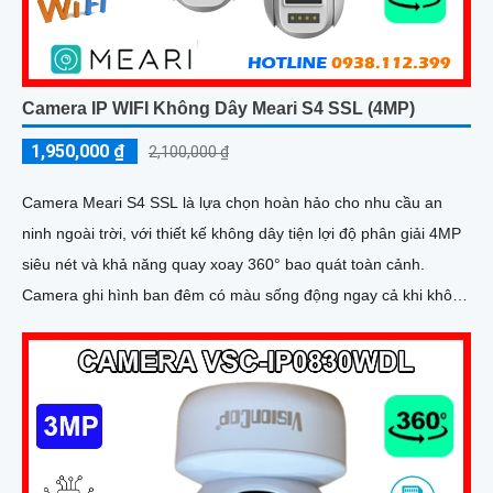
Camera IP WIFI Không Dây Meari S4 SSL (4MP)
1,950,000 ₫
2,100,000 ₫
Camera Meari S4 SSL là lựa chọn hoàn hảo cho nhu cầu an
ninh ngoài trời, với thiết kế không dây tiện lợi độ phân giải 4MP
siêu nét và khả năng quay xoay 360° bao quát toàn cảnh.
Camera ghi hình ban đêm có màu sống động ngay cả khi không
bật đèn LED, tích hợp còi hú, đèn cảnh báo và đàm thoại 2
chiều giúp bạn chủ động phát hiện và xử lý mọi tình huống