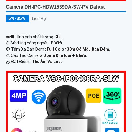
Camera DH-IPC-HDW1539DA-SW-PV Dahua
5%-35%
Liên Hệ
👁️‍🗨 Hình ảnh chất lượng :
3k .
®️ Sử dụng công nghệ :
IP Wifi.
🌔 Tầm Xa Ban Đêm :
Full Color 30m Có Màu Ban Ðêm.
🎨 Cấu Tạo Camera
Dome Kim loại + Nhựa.
️ლ Đặt Điểm :
Thu Âm Và Loa.