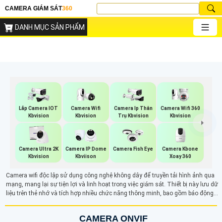
CAMERA GIÁM SÁT
360
DANH MỤC SẢN PHẨM
Camera Wifi
Camera Wifi 360
Lắp Camera IOT
Camera Ip Thân
Kbvision
Kbvision
Kbvision
Trụ Kbvision
Camera Kbone
Camera Ultra 2K
Camera IP Dome
Camera Fish Eye
Xoay 360
Kbvision
Kbviison
Camera wifi độc lập sử dụng công nghệ không dây để truyền tải hình ảnh qua
mạng, mang lại sự tiện lợi và linh hoạt trong việc giám sát. Thiết bị này lưu dữ
liệu trên thẻ nhớ và tích hợp nhiều chức năng thông minh, bao gồm báo động
chống trộm và đàm thoại 2 chiều. Với khả năng hoạt động độc lập, camera wifi
giúp người dùng dễ dàng theo dõi an ninh mọi lúc, mọi nơi, nâng cao hiệu quả
CAMERA ONVIF
bảo mật cho gia đình và doanh nghiệp.