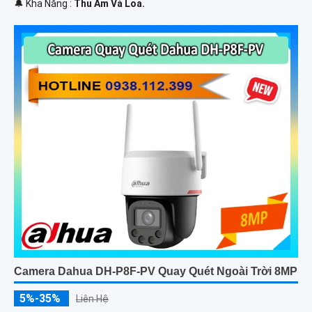
️🔔 Khả Năng :
Thu Âm Và Loa.
Camera Dahua DH-P8F-PV Quay Quét Ngoài Trời 8MP
5%-35%
Liên Hệ