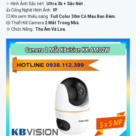
✨ Hình Ảnh Sắc nét :
Ultra 3k + Sắc Nét .
👍 Công Nghệ Hình Ảnh :
IP.
💥 Khi xem thiếu sáng :
Full Color 30m Có Màu Ban Ðêm.
🎲 Thiết Kế Camera
2 Mắt Trong Nhà.
️💠 Chức Năng :
Thu Âm Và Loa.