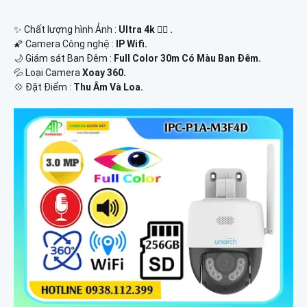
✨ Chất lượng hình Ảnh :
Ultra 4k 👍🏾 .
🌠 Camera Công nghệ :
IP Wifi.
🌙 Giám sát Ban Đêm :
Full Color 30m Có Màu Ban Ðêm.
💦 Loại Camera
Xoay 360.
️💠 Đặt Điểm :
Thu Âm Và Loa.