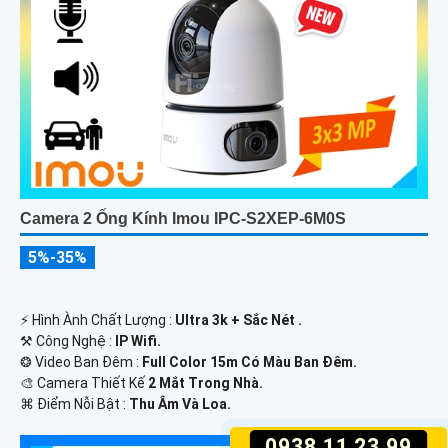
Camera 2 Ống Kính Imou IPC-S2XEP-6M0S
5%-35%
️⚡ Hình Ành Chất Lượng :
Ultra 3k + Sắc Nét .
⚒ Công Nghệ :
IP Wifi.
❂ Video Ban Đêm :
Full Color 15m Có Màu Ban Ðêm.
🎨 Camera Thiết Kế
2 Mắt Trong Nhà.
️⌘ Điểm Nỗi Bật :
Thu Âm Và Loa.
0938.11.23.99