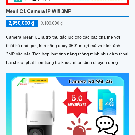
Meari C1 Camera IP Wifi 3MP
2,950,000 ₫
3,100,000 ₫
Camera Meari C1 là trợ thủ đắc lực cho các bậc cha mẹ với
thiết kế nhỏ gọn, khả năng quay 360° mượt mà và hình ảnh
3MP sắc nét. Tích hợp loạt tính năng thông minh như đàm thoại
hai chiều, phát hiện tiếng trẻ khóc, nhận diện chuyển động
người và quan sát ban đêm hồng ngoại 10m, giúp bạn luôn kết
nối và bảo vệ con yêu mọi lúc