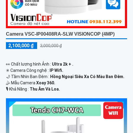
Camera VSC-IP00408RA-SLW VISIONCOP (4MP)
2,100,000 ₫
3,000,000 ₫
️👀 Chất lượng hình Ảnh :
Ultra 2k + .
✳️ Camera Công nghệ :
IP Wifi.
🌙 Tầm Nhìn Ban Đêm :
Hồng Ngoại Siêu Xa Có Màu Ban Ðêm.
🤹 Mẫu Camera
Xoay 360.
️🎙 Khả Năng :
Thu Âm Và Loa.