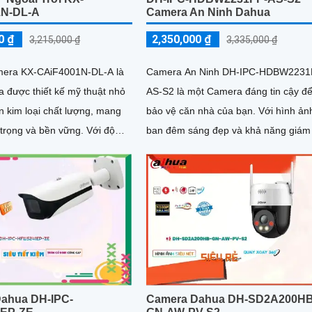
1N-DL-A
Camera An Ninh Dahua
0 ₫
2,350,000 ₫
3,215,000 ₫
3,335,000 ₫
amera KX-CAiF4001N-DL-A là
Camera An Ninh DH-IPC-HDBW2231
 được thiết kế mỹ thuật nhỏ
AS-S2 là một Camera đáng tin cậy đ
n kim loại chất lượng, mang
bảo vệ căn nhà của bạn. Với hình ảnh
rọng và bền vững. Với độ
ban đêm sáng đẹp và khả năng giám
Ultra 2k, camera đảm bảo hình
trong vòng 30m bằng công nghệ Hồ
à chi tiết
Ngoại, bạn có thể yên tâm khi ngủ
ahua DH-IPC-
Camera Dahua DH-SD2A200HB