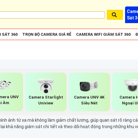
Came
Sát 3
 SÁT 360
TRỌN BỘ CAMERA GIÁ RẺ
CAMERA WIFI GIÁM SÁT 360
Đ
mera UNV
Camera Starlight
Camera UNV 4K
Camera 
i Âm
Uniview
Siêu Nét
Ngoại 
ình ảnh từ xa mà không làm giảm chất lượng, giúp quan sát rõ ràng 
lại khả năng giám sát chi tiết và theo dõi hoạt động trong những khu 