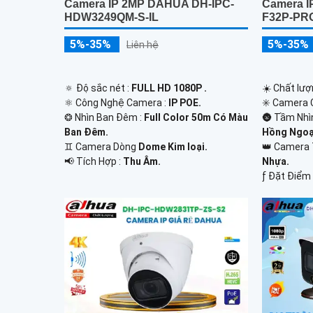
Camera IP 2MP DAHUA DH-IPC-
Camera I
HDW3249QM-S-IL
F32P-PR
5%-35%
5%-35%
Liên hệ
🔅 Độ sắc nét :
FULL HD 1080P .
☀️ Chất lượ
⚛️ Công Nghệ Camera :
IP POE.
✳️ Camera 
❂ Nhìn Ban Đêm :
Full Color 50m Có Màu
🌚 Tầm Nhì
Ban Ðêm.
Hồng Ngoạ
♊ Camera Dòng
Dome Kim loại.
👑 Camera 
️📢 Tích Hợp :
Thu Âm.
Nhựa.
️ƒ Đặt Điểm