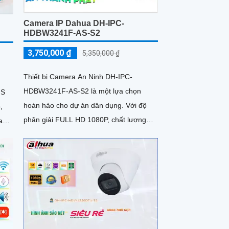
Camera IP Dahua DH-IPC-
HDBW3241F-AS-S2
3,750,000 ₫
5,350,000 ₫
Thiết bị Camera An Ninh DH-IPC-
HDBW3241F-AS-S2 là một lựa chọn
IS
hoàn hảo cho dự án dân dụng. Với độ
,
phân giải FULL HD 1080P, chất lượng
an
hình ảnh sắc nét và rõ ràng
olor