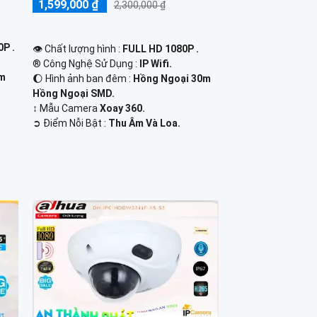
1,599,000 ₫
2,300,000 ₫
P .
👁 Chất lượng hình :
FULL HD 1080P .
®️ Công Nghệ Sử Dụng :
IP Wifi.
0m
🌔 Hình ảnh ban đêm :
Hồng Ngoại 30m
Hồng Ngoại SMD.
↕️ Mẫu Camera
Xoay 360.
️➲ Điểm Nỗi Bật :
Thu Âm Và Loa.