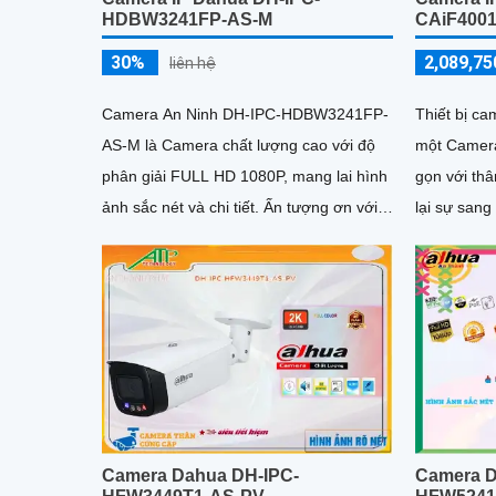
HDBW3241FP-AS-M
CAiF400
30%
2,089,75
liên hệ
Camera An Ninh DH-IPC-HDBW3241FP-
Thiết bị c
AS-M là Camera chất lượng cao với độ
một Camera
phân giải FULL HD 1080P, mang lai hình
gọn với thâ
ảnh sắc nét và chi tiết. Ấn tượng ơn với
lại sự sang t
những thông số là camera này...
phân giải 
ảnh rõ nét v
Camera Dahua DH-IPC-
Camera D