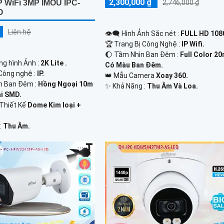
2,300,000 ₫
2,746,000 ₫
P WiFi 3MP IMOU IPC-
O
Liên hệ
👁️‍🗨 Hình Ảnh Sắc nét :
FULL HD 1080
🏆 Trang Bị Công Nghệ :
IP Wifi.
🌔 Tầm Nhìn Ban Đêm :
Full Color 2
ng hình Ảnh :
2K Lite .
Có Màu Ban Đêm.
Công nghệ :
IP.
👑 Mẫu Camera
Xoay 360.
n Ban Đêm :
Hồng Ngoại 10m
️✨ Khả Năng :
Thu Âm Và Loa.
i SMD.
Thiết Kế
Dome Kim loại +
 :
Thu Âm.