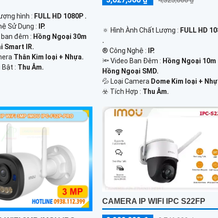
4,325,000 ₫
lượng hình :
FULL HD 1080P .
hệ Sử Dụng :
IP.
🔅 Hình Ành Chất Lượng :
FULL HD 1
h ban đêm :
Hồng Ngoại 30m
.
 Smart IR.
®️ Công Nghệ :
IP.
mera
Thân Kim loại + Nhựa.
🔦 Video Ban Đêm :
Hồng Ngoại 10m
 Bật :
Thu Âm.
Hồng Ngoại SMD.
💦 Loại Camera
Dome Kim loại + Nhự
️☣️ Tích Hợp :
Thu Âm.
CAMERA IP WIFI IPC S22FP