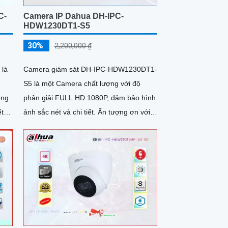
C-
Camera IP Dahua DH-IPC-
HDW1230DT1-S5
30%
2,200,000 ₫
 là
Camera giám sát DH-IPC-HDW1230DT1-
S5 là một Camera chất lượng với độ
ồng
phân giải FULL HD 1080P, đảm bảo hình
ảnh sắc nét và chi tiết. Ấn tượng ơn với
khả
những thông số là camera này...
diện