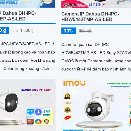
P Dahua DH-IPC-
Camera IP Dahua DH-IPC-
EP-AS-LED
HDW5442TMP-AS-LED
0 ₫
5,611,000 ₫
30%
liên hệ
-IPC-HFW3249EP-AS-LED là
Camera quan sát DH-IPC-
 chất lượng cao và hoàn hảo
HDW5442TMP-AS-LED Sony STARV
át ban đêm. Với khả năng
CMOS là một Camera chất lượng cao
ll Color trong khoảng cách
được thiết kế để đảm bảo hình ảnh b
a này mang lại cho...
đêm sáng đẹp với độ phân giải Full C
20m. Với...