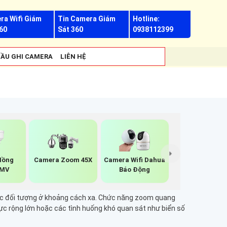
ra Wifi Giám
Tin Camera Giám
Hotline:
60
Sát 360
0938112399
ẦU GHI CAMERA
LIÊN HỆ
Hồng
Camera Zoom 45X
Camera Wifi Dahua
UMV
Báo Động
các đối tượng ở khoảng cách xa. Chức năng zoom quang
vực rộng lớn hoặc các tình huống khó quan sát như biển số