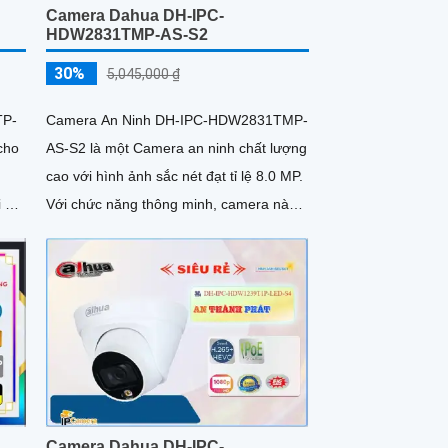
Camera Dahua DH-IPC-
HDW2831TMP-AS-S2
30%
5,045,000 ₫
TP-
Camera An Ninh DH-IPC-HDW2831TMP-
cho
AS-S2 là một Camera an ninh chất lượng
cao với hình ảnh sắc nét đạt tỉ lệ 8.0 MP.
i sự
Với chức năng thông minh, camera này
thông qua giao thức ONVIF...
Camera Dahua DH-IPC-