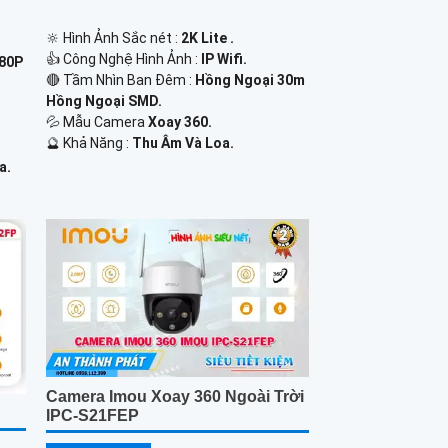
🔆 Hình Ảnh Sắc nét :
2K Lite .
👍 Công Nghệ Hình Ảnh :
IP Wifi.
080P
🔴 Tầm Nhìn Ban Đêm :
Hồng Ngoại 30m
Hồng Ngoại SMD.
💦 Mẫu Camera
Xoay 360.
️🔮 Khả Năng :
Thu Âm Và Loa.
a.
Camera Imou Xoay 360 Ngoài Trời
IPC-S21FEP