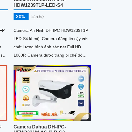
HDW1239T1P-LED-S4
30%
liên hệ
Camera An Ninh DH-IPC-HDW1239T1P-
FP-
LED-S4 là một Camera đáng tin cậy với
ể
chất lượng hình ảnh sắc nét Full HD
1080P. Camera được trang bị chế độ
 sát
xem ban đêm thông minh, cho phép
ng
quan sát trong điều kiện ánh sáng yếu
-
Camera Dahua DH-IPC-