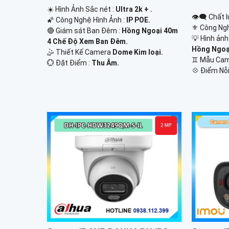
☀️ Hình Ảnh Sắc nét :
Ultra 2k + .
👁️‍🗨 Chất 
🌠 Công Nghệ Hình Ảnh :
IP POE.
⚜️ Công Ng
🔴 Giám sát Ban Đêm :
Hồng Ngoại 40m
💡 Hình ản
4 Chế Độ Xem Ban Đêm.
Hồng Ngoại
🤹 Thiết Kế Camera
Dome Kim loại.
♊ Mẫu Ca
️💮 Đặt Điểm :
Thu Âm.
️💠 Điểm Nỗi