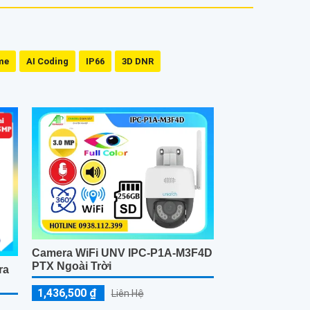
me
AI Coding
IP66
3D DNR
Camera WiFi UNV IPC-P1A-M3F4D
PTX Ngoài Trời
ra
1,436,500 ₫
Liên Hệ