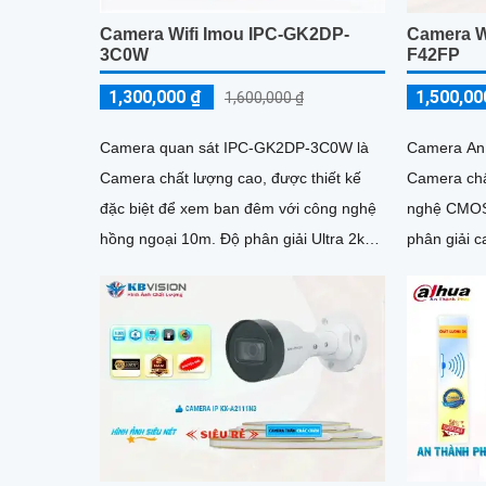
Camera Wi
Camera Wifi Imou IPC-GK2DP-
F42FP
3C0W
1,500,00
1,300,000 ₫
1,600,000 ₫
Camera An 
Camera quan sát IPC-GK2DP-3C0W là
Camera chấ
Camera chất lượng cao, được thiết kế
nghệ CMOS
đặc biệt để xem ban đêm với công nghệ
phân giải c
hồng ngoại 10m. Độ phân giải Ultra 2k
lite cho hình ảnh sắc nét và chi tiết