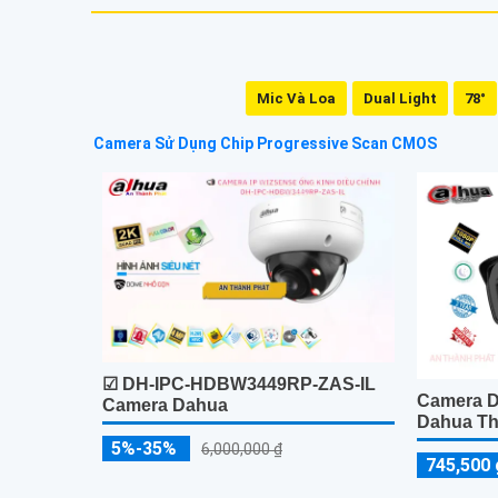
Mic Và Loa
Dual Light
78°
Camera Sử Dụng Chip Progressive Scan CMOS
☑ DH-IPC-HDBW3449RP-ZAS-IL
Camera 
Camera Dahua
Dahua Th
5%-35%
6,000,000 ₫
745,500 