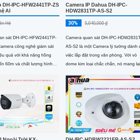
p DH-IPC-HFW2441TP-ZS
Camera IP Dahua DH-IPC-
ệ AI
HDW2831TP-AS-S2
30%
iên Hệ
5,040,000 ₫
an sát DH-IPC-HFW2441TP-
Camera quan sát DH-IPC-HDW2831
Camera công nghệ giám sát
AS-S2 là một Camera lý tưởng dành 
ệu quả với khả năng hồng
việc lắp đặt trong văn phòng. Với vỏ
đến 60m và chất lượng hình
dome kim loại chắc chắn, nó mang lạ
g
đảm bảo về sự an toàn và bền bỉ cho
người dùng
 Ngoài Trời KX-
DH-IPC-HDBW2231FP-AS-S2