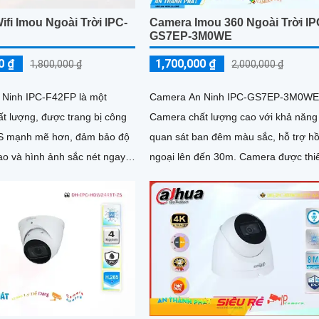
fi Imou Ngoài Trời IPC-
Camera Imou 360 Ngoài Trời IP
GS7EP-3M0WE
0 ₫
1,700,000 ₫
1,800,000 ₫
2,000,000 ₫
Ninh IPC-F42FP là một
Camera An Ninh IPC-GS7EP-3M0WE
t lượng, được trang bị công
Camera chất lượng cao với khả năng
 mạnh mẽ hơn, đảm bảo độ
quan sát ban đêm màu sắc, hỗ trợ h
ao và hình ảnh sắc nét ngay
ngoại lên đến 30m. Camera được thiết
cả trong điều kiện ánh sáng yếu. Ấn...
kế đặc biệt cho dự án dân dụng, có 
năng xoay 360 độ cho góc nhìn toàn 