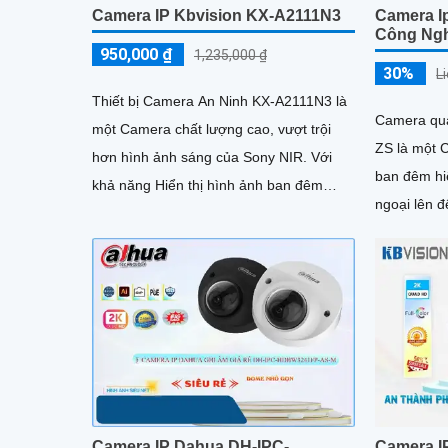
Camera IP Kbvision KX-A2111N3
Camera I
Công Ngh
950,000 ₫
1,235,000 ₫
30%
L
Thiết bị Camera An Ninh KX-A2111N3 là
Camera qu
một Camera chất lượng cao, vượt trội
ZS là một 
hơn hình ảnh sáng của Sony NIR. Với
ban đêm hi
khả năng Hiển thị hình ảnh ban đêm
ngoại lên 
Hồng Ngoại lên đến 30m, đảm bảo hình
ảnh 4.0MP. Camera cung cấp côn
ảnh sắc nét và chất lượng với độ phân
nghệ...
giải FULL HD 1080P
Camera IP Dahua DH-IPC-
Camera IP