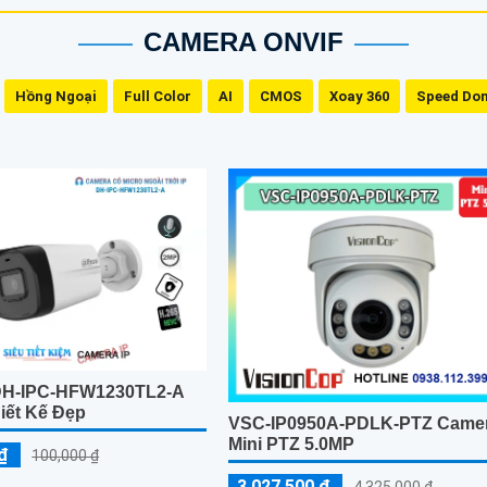
CAMERA ONVIF
Hồng Ngoại
Full Color
AI
CMOS
Xoay 360
Speed Do
DH-IPC-HFW1230TL2-A
iết Kế Đẹp
VSC-IP0950A-PDLK-PTZ Came
Mini PTZ 5.0MP
₫
100,000 ₫
3,027,500 ₫