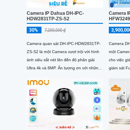
Camera IP Dahua DH-IPC-
Camera I
HDW2831TP-ZS-S2
HFW3249
30%
3,900,00
7,200,000 ₫
Camera quan sát DH-IPC-HDW2831TP-
Camera DH
ZS-S2 là một Camera vượt trội với hình
một Camera
ảnh siêu sắt nét lên đến độ phân giải
cho việc giám s
Ultra 4k và 8MP. Ấn tượng ơn với những
giám sát Fu
thông số là camera này có khả...
30m, camer