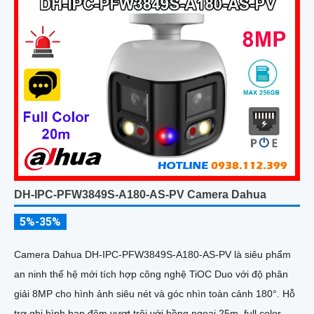
DH-IPC-PFW3849S-A180-AS-PV Camera Dahua
5%-35%
Camera Dahua DH-IPC-PFW3849S-A180-AS-PV là siêu phẩm
an ninh thế hệ mới tích hợp công nghệ TiOC Duo với độ phân
giải 8MP cho hình ảnh siêu nét và góc nhìn toàn cảnh 180°. Hỗ
trợ ghi hình ban đêm vượt trội với hồng ngoại 25m, full color