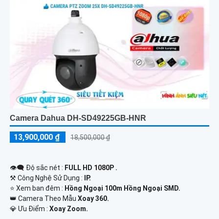
Camera Dahua DH-SD49225GB-HNR
13,900,000 ₫
18,500,000 ₫
👁️‍🗨 Độ sắc nét :
FULL HD 1080P .
⚒ Công Nghệ Sử Dụng :
IP.
⭐ Xem ban đêm :
Hồng Ngoại 100m Hồng Ngoại SMD.
👑 Camera Theo Mẫu
Xoay 360.
️💎 Ưu Điểm :
Xoay Zoom.