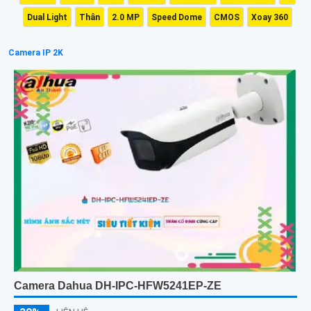
Dual Light
Thân
2.0 MP
Speed Dome
CMOS
Xoay 360
Camera IP 2K
Camera Dahua DH-IPC-HFW5241EP-ZE