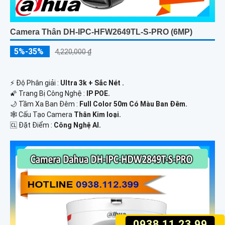
Camera Thân DH-IPC-HFW2649TL-S-PRO (6MP)
5%-35%
4,220,000 ₫
️⚡ Độ Phân giải :
Ultra 3k + Sắc Nét .
🌠 Trang Bị Công Nghệ :
IP POE.
🌙 Tầm Xa Ban Đêm :
Full Color 50m Có Màu Ban Ðêm.
🕸️ Cấu Tạo Camera
Thân Kim loại.
️🆑 Đặt Điểm :
Công Nghệ AI.
0938.11.23.99