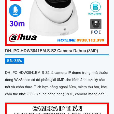
DH-IPC-HDW3841EM-S-S2 Camera Dahua (8MP)
5%-35%
DH-IPC-HDW3841EM-S-S2 là camera IP dome trong nhà thuộc
dòng WizSense có độ phân giải 8MP cho hình ảnh cực kỳ sắc
nét và chân thực. Tích hợp hồng ngoại 30m, micro thu âm, khe
cắm thẻ nhớ 256GB cùng công nghệ POE, camera mang đến
sự tiện lợi tối đa trong lắp đặt và sử dụng