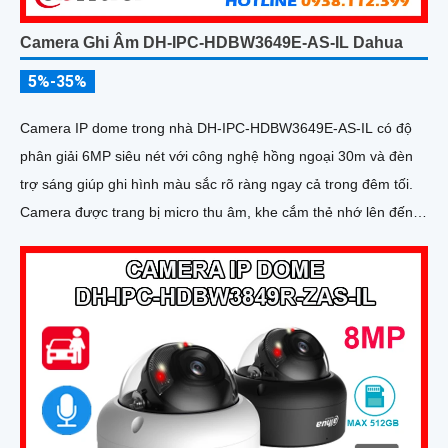
Camera Ghi Âm DH-IPC-HDBW3649E-AS-IL Dahua
5%-35%
Camera IP dome trong nhà DH-IPC-HDBW3649E-AS-IL có độ
phân giải 6MP siêu nét với công nghệ hồng ngoại 30m và đèn
trợ sáng giúp ghi hình màu sắc rõ ràng ngay cả trong đêm tối.
Camera được trang bị micro thu âm, khe cắm thẻ nhớ lên đến
512GB và công nghệ AI thông minh nhận diện chính xác người
và phương tiện nâng cao hiệu quả giám sát