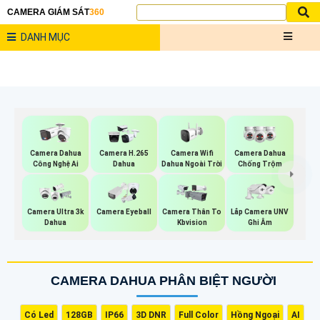
CAMERA GIÁM SÁT
360
DANH MỤC
Camera Wifi
Camera Dahua
Camera H.265
Camera Dahua
Dahua Ngoài Trời
Công Nghệ Ai
Dahua
Chống Trộm
Lắp Camera UNV
Camera Ultra 3k
Camera Eyeball
Camera Thân To
Ghi Âm
Dahua
Kbvision
CAMERA DAHUA PHÂN BIỆT NGƯỜI
Có Led
128GB
IP66
3D DNR
Full Color
Hồng Ngoại
AI