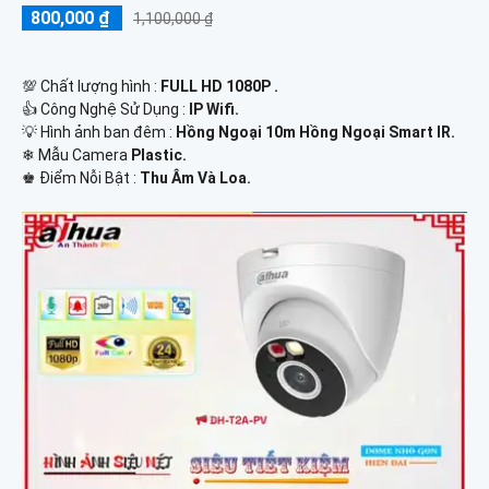
800,000 ₫
1,100,000 ₫
💯 Chất lượng hình :
FULL HD 1080P .
👍 Công Nghệ Sử Dụng :
IP Wifi.
💡 Hình ảnh ban đêm :
Hồng Ngoại 10m Hồng Ngoại Smart IR.
❄ Mẫu Camera
Plastic.
️♚ Điểm Nỗi Bật :
Thu Âm Và Loa.