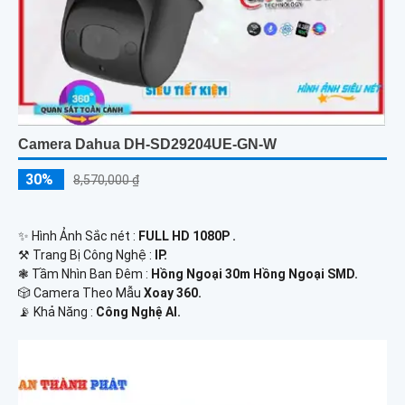
Camera Dahua DH-SD29204UE-GN-W
30%
8,570,000 ₫
✨ Hình Ảnh Sắc nét :
FULL HD 1080P .
⚒ Trang Bị Công Nghệ :
IP.
❃ Tầm Nhìn Ban Đêm :
Hồng Ngoại 30m Hồng Ngoại SMD.
🎲 Camera Theo Mẫu
Xoay 360.
️📡 Khả Năng :
Công Nghệ AI.