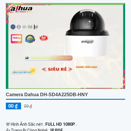
Camera Dahua DH-SD4A225DB-HNY
00 ₫
00 ₫
💯 Hình Ảnh Sắc nét :
FULL HD 1080P .
👍 Trang Bị Công Nghệ :
IP POE.