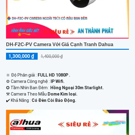
DH-F2C-PV Camera Với Giá Cạnh Tranh Dahua
1,300,000 ₫
1,400,000 ₫
🔆 Độ Phân giải :
FULL HD 1080P .
⚙ Camera Công nghệ :
IP Wifi.
✪ Tầm Nhìn Ban Đêm :
Hồng Ngoại 30m Starlight.
⚒ Camera Theo Mẫu
Dome Kim loại.
️✔️ Khả Năng :
Có Ðèn Còi Báo Động.