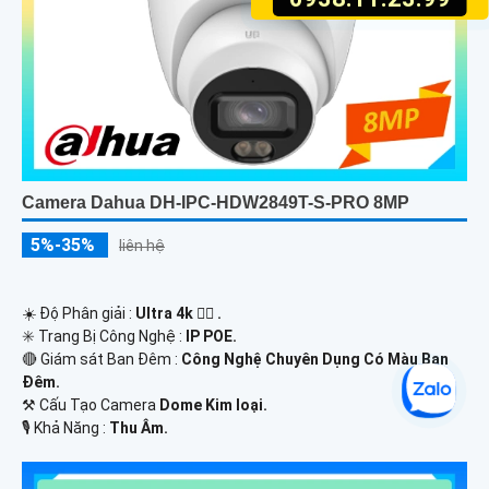
Camera Dahua DH-IPC-HDW2849T-S-PRO 8MP
5%-35%
liên hệ
☀️ Độ Phân giải :
Ultra 4k 👍🏾 .
✳️ Trang Bị Công Nghệ :
IP POE.
🔴 Giám sát Ban Đêm :
Công Nghệ Chuyên Dụng Có Màu Ban
Ðêm.
⚒ Cấu Tạo Camera
Dome Kim loại.
️🎙 Khả Năng :
Thu Âm.