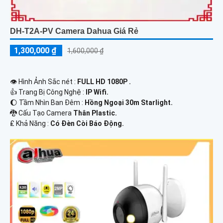
DH-T2A-PV Camera Dahua Giá Rẻ
1,300,000 ₫
1,600,000 ₫
👁 Hình Ảnh Sắc nét :
FULL HD 1080P .
👍 Trang Bị Công Nghệ :
IP Wifi.
🌔 Tầm Nhìn Ban Đêm :
Hồng Ngoại 30m Starlight.
🐉️ Cấu Tạo Camera
Thân Plastic.
️₤ Khả Năng :
Có Ðèn Còi Báo Động.