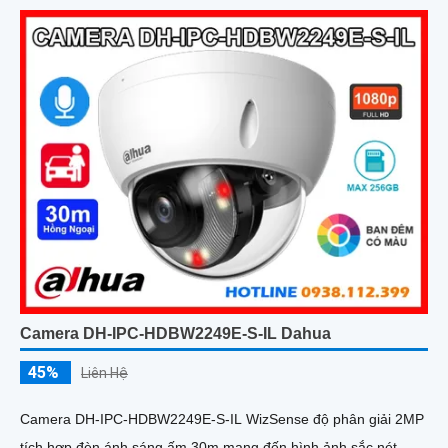
Camera DH-IPC-HDBW2249E-S-IL Dahua
45%
Liên Hệ
Camera DH-IPC-HDBW2249E-S-IL WizSense độ phân giải 2MP
tích hợp đèn ánh sáng ấm 30m mang đến hình ảnh sắc nét