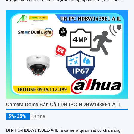
20m, đàm thoại hai chiều rõ ràng, cùng khe cắm thẻ nhớ 256GB
đáp ứng nhu cầu lưu trữ dài hạn, thiết kế chuẩn IP67 chống bụi
nước, cấp nguồn POE
Camera Dome Bán Cầu DH-IPC-HDBW1439E1-A-IL
5%-35%
liên hệ
DH-IPC-HDBW1439E1-A-IL là camera quan sát có khả năng