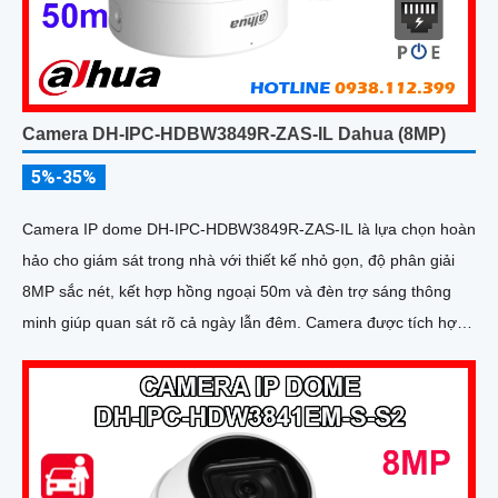
Camera DH-IPC-HDBW3849R-ZAS-IL Dahua (8MP)
5%-35%
Camera IP dome DH-IPC-HDBW3849R-ZAS-IL là lựa chọn hoàn
hảo cho giám sát trong nhà với thiết kế nhỏ gọn, độ phân giải
8MP sắc nét, kết hợp hồng ngoại 50m và đèn trợ sáng thông
minh giúp quan sát rõ cả ngày lẫn đêm. Camera được tích hợp
micro ghi âm, khe thẻ nhớ lên đến 512GB và công nghệ phân
biệt người và phương tiện, nâng cao độ chính xác trong cảnh
báo, hỗ trợ POE tiện lợi