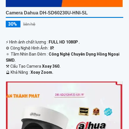
Camera Dahua DH-SD60230U-HNI-SL
30%
liên hệ
️⚡ Hình ảnh chất lượng :
FULL HD 1080P .
⚙ Công Nghệ Hình Ảnh :
IP.
🔅 Tầm Nhìn Ban Đêm :
Công Nghệ Chuyên Dụng Hồng Ngoại
SMD.
⚒ Cấu Tạo Camera
Xoay 360.
️🔮 Khả Năng :
Xoay Zoom.