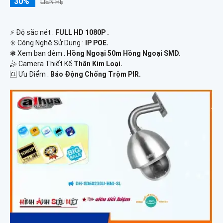
30%
LIÊN HỆ
️⚡ Độ sắc nét :
FULL HD 1080P .
✳️ Công Nghệ Sử Dụng :
IP POE.
❃ Xem ban đêm :
Hồng Ngoại 50m Hồng Ngoại SMD.
🤹 Camera Thiết Kế
Thân Kim Loại.
️🆑 Ưu Điểm :
Báo Động Chống Trộm PIR.