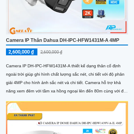
Camera IP Thân Dahua DH-IPC-HFW1431M-A 4MP
2,600,000 ₫
2,600,000 ₫
Camera IP DH-IPC-HFW1431M-A thiết kế dạng thân cố định
ngoài trời giúp ghi hình chất lượng sắc nét, chi tiết với độ phân
giải 4MP cho hình ảnh sắc nét và chi tiết. Camera hỗ trợ khả
năng xem đêm với tầm xa hồng ngoại lên đến 80m cùng với đó
là tính năng phát hiện con người giúp bảo vệ an ninh hiệu quả