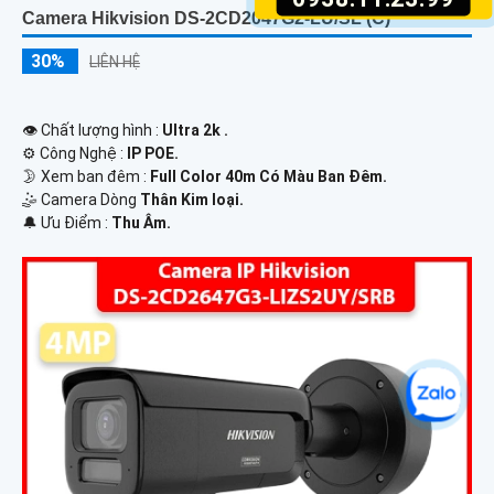
Camera Hikvision DS-2CD2047G2-LU/SL (C)
30%
LIÊN HỆ
👁 Chất lượng hình :
Ultra 2k .
⚙ Công Nghệ :
IP POE.
🌛 Xem ban đêm :
Full Color 40m Có Màu Ban Ðêm.
🤹 Camera Dòng
Thân Kim loại.
️🔔 Ưu Điểm :
Thu Âm.