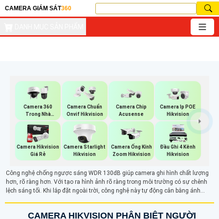
CAMERA GIÁM SÁT
360
DANH MỤC SẢN PHẨM
Camera 360
Camera Chuẩn
Camera Chip
Camera Ip POE
Trong Nhà
Onvif Hikvision
Acusense
Hikvision
Hikvision
Camera Hikvision
Camera Starlight
Camera Ống Kính
Đầu Ghi 4 Kênh
Giá Rẻ
Hikvision
Zoom Hikvision
Hikvision
Công nghệ chống ngược sáng WDR 130dB giúp camera ghi hình chất lượng
hơn, rõ ràng hơn. Với tạo ra hình ảnh rõ ràng trong môi trường có sự chênh
lệch sáng tối. Khi lắp đặt ngoài trời, công nghệ này tự động cân bằng ánh
sáng giữa các vùng ánh sáng giúp hình ảnh giám sát hài hòa hơn
CAMERA HIKVISION PHÂN BIỆT NGƯỜI