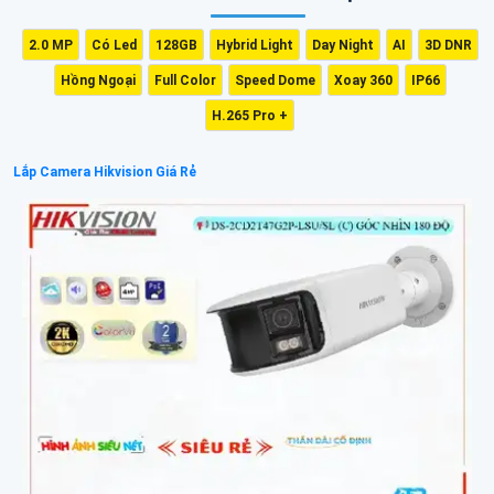
2.0 MP
Có Led
128GB
Hybrid Light
Day Night
AI
3D DNR
Hồng Ngoại
Full Color
Speed Dome
Xoay 360
IP66
H.265 Pro +
Lắp Camera Hikvision Giá Rẻ