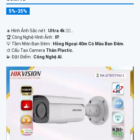
5%-35%
☀️ Hình Ảnh Sắc nét :
Ultra 4k 👍🏾 .
🏆 Công Nghệ Hình Ảnh :
IP.
💡 Tầm Nhìn Ban Đêm :
Hồng Ngoại 40m Có Màu Ban Ðêm.
🎨 Cấu Tạo Camera
Thân Plastic.
️💫 Đặt Điểm :
Công Nghệ AI.