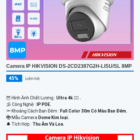
Camera IP HIKVISION DS-2CD2387G2H-LISU/SL 8MP
45%
Liên hệ
🦉 Hình Ành Chất Lượng :
Ultra 4k 👍🏾 .
🕉️ Công Nghệ :
IP POE.
🔦 Khoảng Cách Ban Đêm :
Full Color 30m Có Màu Ban Ðêm.
🐉️ Mẫu Camera
Dome Kim loại.
️🔔 Tích Hợp :
Thu Âm Và Loa.