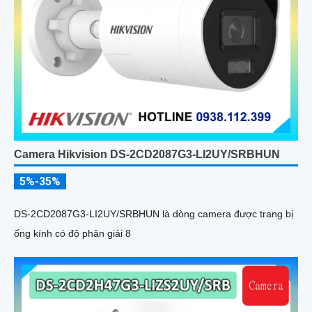
Camera Hikvision DS-2CD2087G3-LI2UY/SRBHUN
5%-35%
DS-2CD2087G3-LI2UY/SRBHUN là dòng camera được trang bị
ống kính có độ phân giải 8