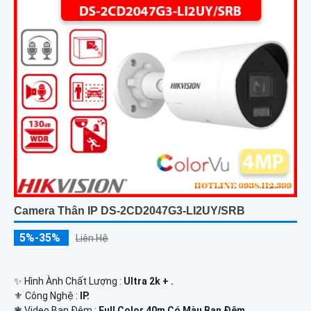
Camera Thân IP DS-2CD2047G3-LI2UY/SRB
5%-35%
Liên Hệ
✨ Hình Ành Chất Lượng :
Ultra 2k + .
⚜️ Công Nghệ :
IP.
❃ Video Ban Đêm :
Full Color 40m Có Màu Ban Ðêm.