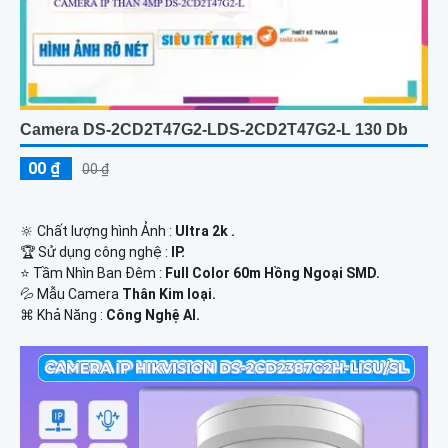
Camera DS-2CD2T47G2-LDS-2CD2T47G2-L 130 Db
00 ₫
00 ₫
🔆 Chất lượng hình Ảnh :
Ultra 2k .
🏆 Sử dụng công nghệ :
IP.
⭐ Tầm Nhìn Ban Đêm :
Full Color 60m Hồng Ngoại SMD.
💦 Mẫu Camera
Thân Kim loại.
️⌘ Khả Năng :
Công Nghệ AI.