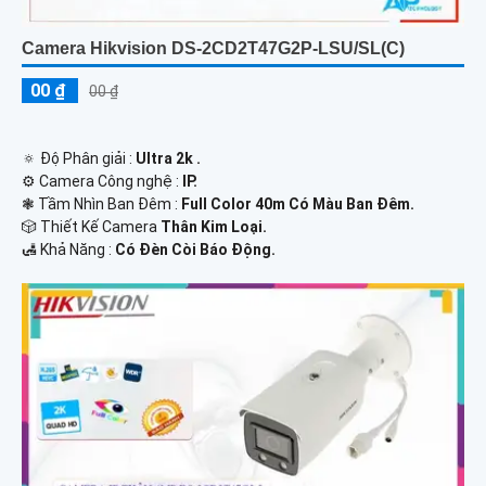
Camera Hikvision DS-2CD2T47G2P-LSU/SL(C)
00 ₫
00 ₫
🔅 Độ Phân giải :
Ultra 2k .
⚙ Camera Công nghệ :
IP.
❃ Tầm Nhìn Ban Đêm :
Full Color 40m Có Màu Ban Đêm.
🎲 Thiết Kế Camera
Thân Kim Loại.
️🛃 Khả Năng :
Có Đèn Còi Báo Động.