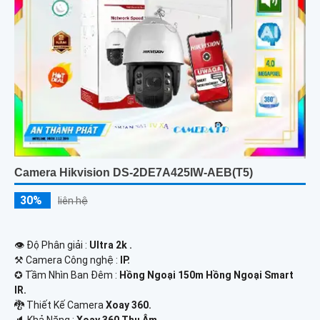
Camera Hikvision DS-2DE7A425IW-AEB(T5)
30%
liên hệ
👁 Độ Phân giải :
Ultra 2k .
⚒ Camera Công nghệ :
IP.
✪ Tầm Nhìn Ban Đêm :
Hồng Ngoại 150m Hồng Ngoại Smart
IR.
🐉️ Thiết Kế Camera
Xoay 360.
️🔈 Khả Năng :
Xoay 360 Thu Âm.