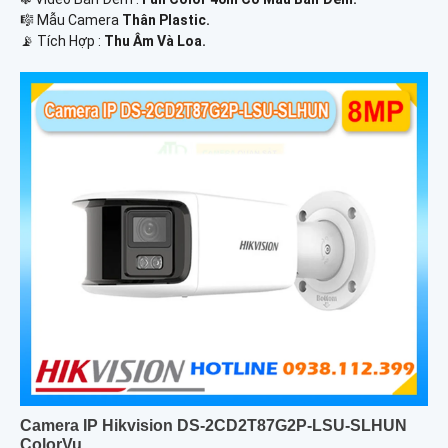
🎼️ Mẫu Camera
Thân Plastic.
️📡 Tích Hợp :
Thu Âm Và Loa.
Camera IP Hikvision DS-2CD2T87G2P-LSU-SLHUN
ColorVu