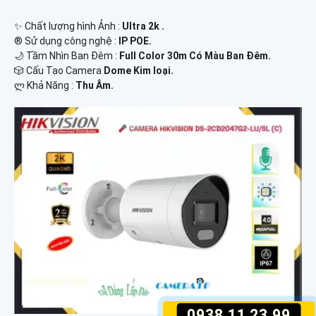
✨ Chất lượng hình Ảnh :
Ultra 2k .
®️ Sử dụng công nghệ :
IP POE.
🌙 Tầm Nhìn Ban Đêm :
Full Color 30m Có Màu Ban Ðêm.
🎲 Cấu Tạo Camera
Dome Kim loại.
️ლ Khả Năng :
Thu Âm.
0938.11.23.99