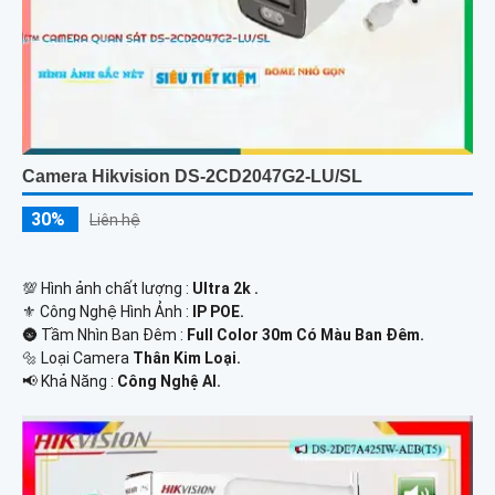
Camera Hikvision DS-2CD2047G2-LU/SL
30%
Liên hệ
💯 Hình ảnh chất lượng :
Ultra 2k .
⚜️ Công Nghệ Hình Ảnh :
IP POE.
🌚 Tầm Nhìn Ban Đêm :
Full Color 30m Có Màu Ban Đêm.
🔩 Loại Camera
Thân Kim Loại.
️📢 Khả Năng :
Công Nghệ AI.