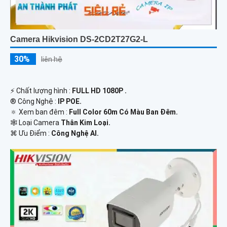
Camera Hikvision DS-2CD2T27G2-L
30%
liên hệ
️⚡ Chất lượng hình :
FULL HD 1080P .
®️ Công Nghệ :
IP POE.
🔅 Xem ban đêm :
Full Color 60m Có Màu Ban Đêm.
🕸️ Loại Camera
Thân Kim Loại.
️⌘ Ưu Điểm :
Công Nghệ AI.