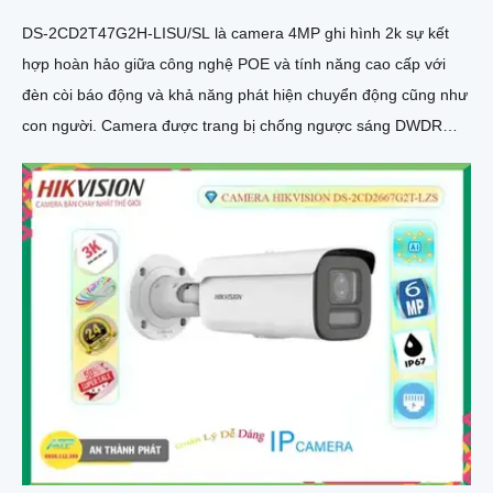
DS-2CD2T47G2H-LISU/SL là camera 4MP ghi hình 2k sự kết
hợp hoàn hảo giữa công nghệ POE và tính năng cao cấp với
đèn còi báo động và khả năng phát hiện chuyển động cũng như
con người. Camera được trang bị chống ngược sáng DWDR
130db cho hình ảnh rõ nét ở mọi điều kiện ánh sáng