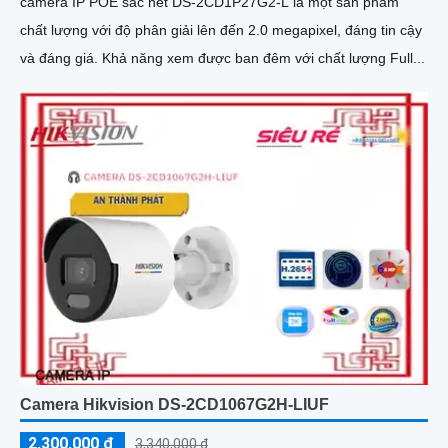
camera IP POE sắc nét DS-2CD1P27G2-L là một sản phẩm
chất lượng với độ phân giải lên đến 2.0 megapixel, đáng tin cậy
và đáng giá. Khả năng xem được ban đêm với chất lượng Full...
Camera Hikvision DS-2CD1067G2H-LIUF
2,300,000 ₫
3,340,000 ₫