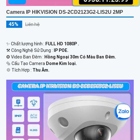
Camera IP HIKVISION DS-2CD2123G2-LIS2U 2MP
45%
Liên hệ
✨ Chất lượng hình :
FULL HD 1080P .
⚒ Công Nghệ Sử Dụng :
IP POE.
❂ Video Ban Đêm :
Hồng Ngoại 30m Có Màu Ban Ðêm.
🔩 Cấu Tạo Camera
Dome Kim loại.
️💠 Tích Hợp :
Thu Âm.