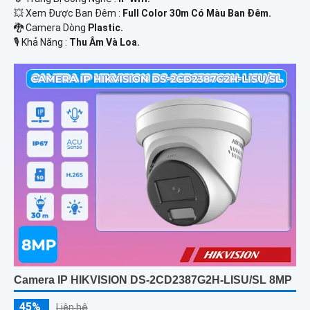
💥 Xem Được Ban Đêm :
Full Color 30m Có Màu Ban Ðêm.
🐉️ Camera Dòng
Plastic.
️🎙 Khả Năng :
Thu Âm Và Loa.
Camera IP HIKVISION DS-2CD2387G2H-LISU/SL 8MP
45%
Liên hệ