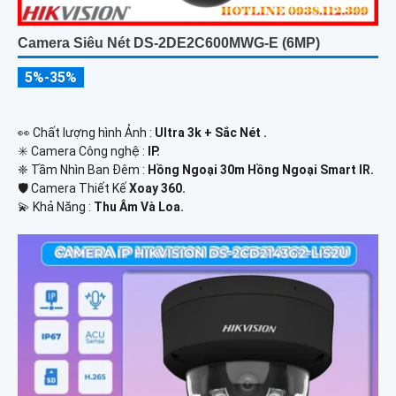
Camera Siêu Nét DS-2DE2C600MWG-E (6MP)
5%-35%
️👀 Chất lượng hình Ảnh :
Ultra 3k + Sắc Nét .
✳️ Camera Công nghệ :
IP.
❈ Tầm Nhìn Ban Đêm :
Hồng Ngoại 30m Hồng Ngoại Smart IR.
🛡 Camera Thiết Kế
Xoay 360.
️💫 Khả Năng :
Thu Âm Và Loa.