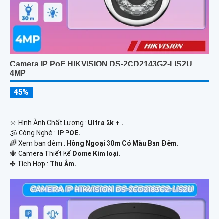
Camera IP PoE HIKVISION DS-2CD2143G2-LIS2U
4MP
45%
🔆 Hình Ành Chất Lượng :
Ultra 2k + .
🕉️ Công Nghệ :
IP POE.
🌈 Xem ban đêm :
Hồng Ngoại 30m Có Màu Ban Ðêm.
🐜 Camera Thiết Kế
Dome Kim loại.
️✤ Tích Hợp :
Thu Âm.