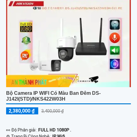
Bộ Camera IP WIFI Có Màu Ban Đêm DS-
J142I(STD)/NKS422W03H
2,380,000 ₫
3,400,000 ₫
️👀 Độ Phân giải :
FULL HD 1080P .
⚙ Trang Bị Công Nghệ :
IP Wifi.