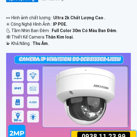
️👀 Hình ảnh chất lượng :
Ultra 2k Chất Lượng Cao .
✳️ Công Nghệ Hình Ảnh :
IP POE.
🌜 Tầm Nhìn Ban Đêm :
Full Color 30m Có Màu Ban Ðêm.
🕸️ Thiết Kế Camera
Thân Kim loại.
️💫 Khả Năng :
Thu Âm.
0938.11.23.99