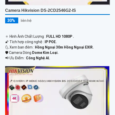
Camera Hikvision DS-2CD2546G2-IS
30%
liên hệ
🔅 Hình Ành Chất Lượng :
FULL HD 1080P .
🌠 Tích hợp công nghệ :
IP POE.
🌜 Xem ban đêm :
Hồng Ngoại 30m Hồng Ngoại EXIR.
🛡 Camera Dòng
Dome Kim Loại.
️📢 Ưu Điểm :
Công Nghệ AI.