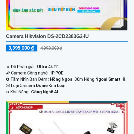
Camera Hikvision DS-2CD2383G2-IU
3,395,000 ₫
4,990,000 ₫
☀️ Độ Phân giải :
Ultra 4k 👍🏾 .
🌠 Camera Công nghệ :
IP POE.
✪ Tầm Nhìn Ban Đêm :
Hồng Ngoại 30m Hồng Ngoại Smart IR.
🎲 Loại Camera
Dome Kim Loại.
️↭ Khả Năng :
Công Nghệ AI.