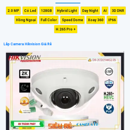
2.0 MP
Có Led
128GB
Hybrid Light
Day Night
AI
3D DNR
Hồng Ngoại
Full Color
Speed Dome
Xoay 360
IP66
H.265 Pro +
Lắp Camera Hikvision Giá Rẻ