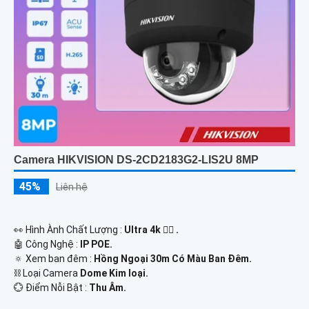
Camera HIKVISION DS-2CD2183G2-LIS2U 8MP
45%
Liên hệ
️👀 Hình Ành Chất Lượng :
Ultra 4k 👍🏾 .
🤖️ Công Nghệ :
IP POE.
🔅 Xem ban đêm :
Hồng Ngoại 30m Có Màu Ban Ðêm.
⛓ Loại Camera
Dome Kim loại.
️💮 Điểm Nỗi Bật :
Thu Âm.