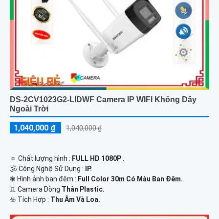
DS-2CV1023G2-LIDWF Camera IP WIFI Không Dây
Ngoài Trời
1,040,000 ₫
1,040,000 ₫
🔅 Chất lượng hình :
FULL HD 1080P .
🕉️ Công Nghệ Sử Dụng :
IP.
❃ Hình ảnh ban đêm :
Full Color 30m Có Màu Ban Ðêm.
♊ Camera Dòng
Thân Plastic.
️☣️ Tích Hợp :
Thu Âm Và Loa.