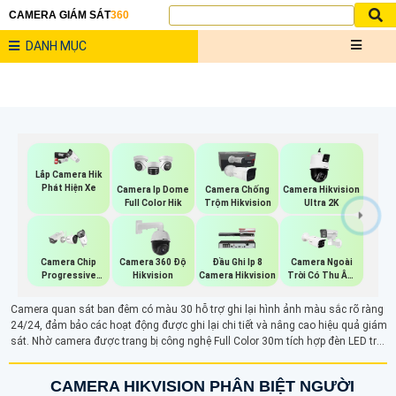
CAMERA GIÁM SÁT
360
DANH MỤC
Lắp Camera Hik
Phát Hiện Xe
Camera Ip Dome
Camera Chống
Camera Hikvision
Full Color Hik
Trộm Hikvision
Ultra 2K
Camera Chip
Camera 360 Độ
Đầu Ghi Ip 8
Camera Ngoài
Progressive
Hikvision
Camera Hikvision
Trời Có Thu Âm
Scan CMOS
Hik
Hikvision
Camera quan sát ban đêm có màu 30 hỗ trợ ghi lại hình ảnh màu sắc rõ ràng
24/24, đảm bảo các hoạt động được ghi lại chi tiết và nâng cao hiệu quả giám
sát. Nhờ camera được trang bị công nghệ Full Color 30m tích hợp đèn LED trợ
sáng hỗ trợ ánh sáng cho camera để ghi lại các hoạt động rõ ràng vào ban
đêm dễ dàng
CAMERA HIKVISION PHÂN BIỆT NGƯỜI