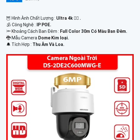
🦉 Hình Ành Chất Lượng :
Ultra 4k 👍🏾 .
🕉️ Công Nghệ :
IP POE.
🔦 Khoảng Cách Ban Đêm :
Full Color 30m Có Màu Ban Ðêm.
🐉️ Mẫu Camera
Dome Kim loại.
️🔔 Tích Hợp :
Thu Âm Và Loa.