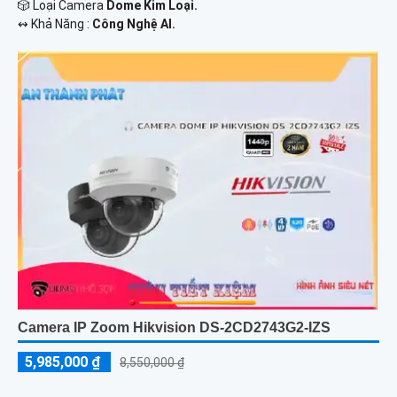
🎲 Loại Camera
Dome Kim Loại.
️↭ Khả Năng :
Công Nghệ AI.
Camera IP Zoom Hikvision DS-2CD2743G2-IZS
5,985,000 ₫
8,550,000 ₫