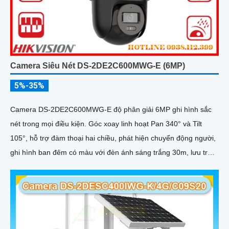
Camera Siêu Nét DS-2DE2C600MWG-E (6MP)
5%-35%
Camera DS-2DE2C600MWG-E độ phân giải 6MP ghi hình sắc
nét trong mọi điều kiện. Góc xoay linh hoạt Pan 340° và Tilt
105°, hỗ trợ đàm thoại hai chiều, phát hiện chuyển động người,
ghi hình ban đêm có màu với đèn ánh sáng trắng 30m, lưu trữ
lên tới 512GB, phù hợp giám sát toàn diện