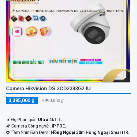
Camera Hikvision DS-2CD2383G2-IU
3,395,000 ₫
4,990,000 ₫
☀️ Độ Phân giải :
Ultra 4k 👍🏾 .
🌠 Camera Công nghệ :
IP POE.
✪ Tầm Nhìn Ban Đêm :
Hồng Ngoại 30m Hồng Ngoại Smart IR.