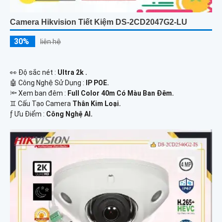
Camera Hikvision Tiết Kiệm DS-2CD2047G2-LU
30%
liên hệ
️👀 Độ sắc nét :
Ultra 2k .
🤖️ Công Nghệ Sử Dụng :
IP POE.
🔦 Xem ban đêm :
Full Color 40m Có Màu Ban Đêm.
♊ Cấu Tạo Camera
Thân Kim Loại.
️ƒ Ưu Điểm :
Công Nghệ AI.