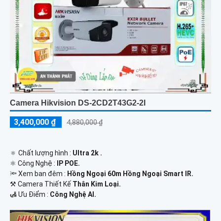
Camera Hikvision DS-2CD2T43G2-2I
3,400,000 ₫
4,880,000 ₫
🔅 Chất lượng hình :
Ultra 2k .
⚛️ Công Nghệ :
IP POE.
🔦 Xem ban đêm :
Hồng Ngoại 60m Hồng Ngoại Smart IR.
⚒ Camera Thiết Kế
Thân Kim Loại.
️🛃 Ưu Điểm :
Công Nghệ AI.