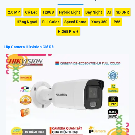
2.0 MP
Có Led
128GB
Hybrid Light
Day Night
AI
3D DNR
Hồng Ngoại
Full Color
Speed Dome
Xoay 360
IP66
H.265 Pro +
Lắp Camera Hikvision Giá Rẻ