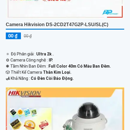
Camera Hikvision DS-2CD2T47G2P-LSU/SL(C)
00 ₫
00 ₫
🔅 Độ Phân giải :
Ultra 2k .
⚙ Camera Công nghệ :
IP.
❃ Tầm Nhìn Ban Đêm :
Full Color 40m Có Màu Ban Đêm.
🎲 Thiết Kế Camera
Thân Kim Loại.
️🛃 Khả Năng :
Có Đèn Còi Báo Động.