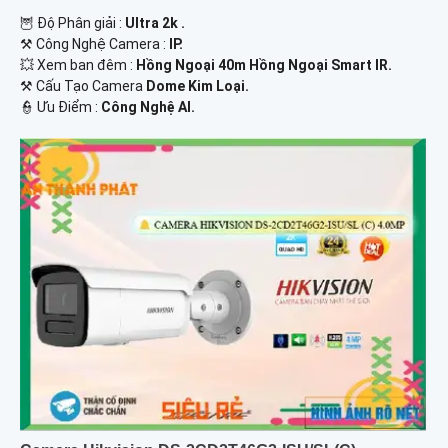
🦉 Độ Phân giải :
Ultra 2k .
⚒ Công Nghệ Camera :
IP.
💥 Xem ban đêm :
Hồng Ngoại 40m Hồng Ngoại Smart IR.
⚒ Cấu Tạo Camera
Dome Kim Loại.
️👮 Ưu Điểm :
Công Nghệ AI.