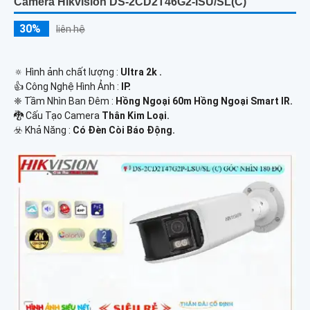
Camera Hikvision DS-2CD2T46G2-ISU/SL(C)
30%
liên hệ
🔅 Hình ảnh chất lượng :
Ultra 2k .
👍 Công Nghệ Hình Ảnh :
IP.
❈ Tầm Nhìn Ban Đêm :
Hồng Ngoại 60m Hồng Ngoại Smart IR.
🐉️ Cấu Tạo Camera
Thân Kim Loại.
️☣️ Khả Năng :
Có Đèn Còi Báo Động.