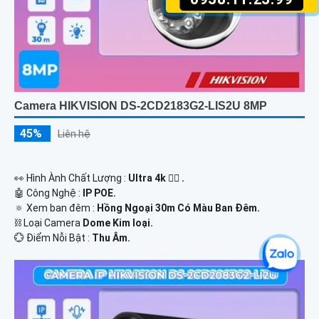
Camera HIKVISION DS-2CD2183G2-LIS2U 8MP
45%
Liên hệ
️👀 Hình Ành Chất Lượng :
Ultra 4k 👍🏾 .
🤖️ Công Nghệ :
IP POE.
🔅 Xem ban đêm :
Hồng Ngoại 30m Có Màu Ban Ðêm.
⛓ Loại Camera
Dome Kim loại.
️💮 Điểm Nỗi Bật :
Thu Âm.