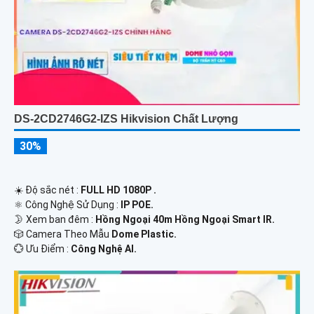
DS-2CD2746G2-IZS Hikvision Chất Lượng
30%
☀️ Độ sắc nét :
FULL HD 1080P .
⚛️ Công Nghệ Sử Dụng :
IP POE.
🌛 Xem ban đêm :
Hồng Ngoại 40m Hồng Ngoại Smart IR.
🎲 Camera Theo Mẫu
Dome Plastic.
️💮 Ưu Điểm :
Công Nghệ AI.