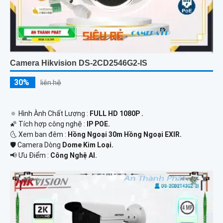
Camera Hikvision DS-2CD2546G2-IS
30%
liên hệ
🔅 Hình Ành Chất Lượng :
FULL HD 1080P .
🌠 Tích hợp công nghệ :
IP POE.
🌜 Xem ban đêm :
Hồng Ngoại 30m Hồng Ngoại EXIR.
🛡 Camera Dòng
Dome Kim Loại.
️📢 Ưu Điểm :
Công Nghệ AI.