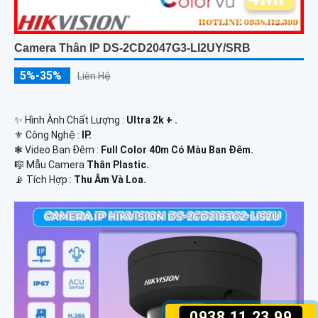
Camera Thân IP DS-2CD2047G3-LI2UY/SRB
5%-35%
Liên Hệ
✨ Hình Ành Chất Lượng :
Ultra 2k + .
⚜️ Công Nghệ :
IP.
❃ Video Ban Đêm :
Full Color 40m Có Màu Ban Ðêm.
🎼️ Mẫu Camera
Thân Plastic.
️📡 Tích Hợp :
Thu Âm Và Loa.
0938.11.23.99