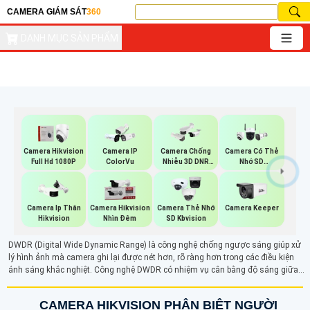
CAMERA GIÁM SÁT
360
DANH MỤC SẢN PHẨM
Camera Hikvision
Camera IP
Camera Chống
Camera Có Thẻ
Full Hd 1080P
ColorVu
Nhiễu 3D DNR
Nhớ SD
Hikvison
HIKVISION
Camera Ip Thân
Camera Hikvision
Camera Thẻ Nhớ
Camera Keeper
Hikvision
Nhìn Đêm
SD Kbvision
DWDR (Digital Wide Dynamic Range) là công nghệ chống ngược sáng giúp xử
lý hình ảnh mà camera ghi lại được nét hơn, rõ ràng hơn trong các điều kiện
ánh sáng khắc nghiệt. Công nghệ DWDR có nhiệm vụ cân bằng độ sáng giữa
các vùng sáng và tối, mang lại hình ảnh sắc nét và ổn định màu sắc, ngay cả
khi ánh sáng mạnh chiếu trực tiếp.
CAMERA HIKVISION PHÂN BIỆT NGƯỜI