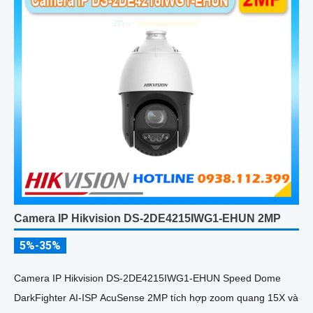
Camera IP Hikvision DS-2DE4215IWG1-EHUN 2MP
5%-35%
Camera IP Hikvision DS-2DE4215IWG1-EHUN Speed Dome
DarkFighter AI-ISP AcuSense 2MP tích hợp zoom quang 15X và