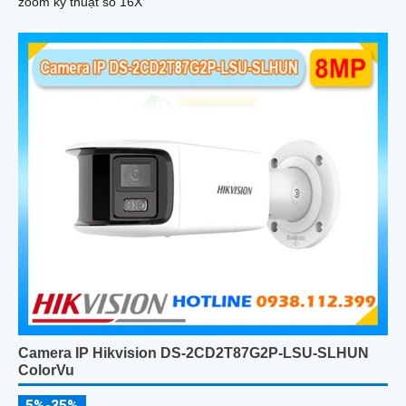
zoom kỹ thuật số 16X
Camera IP Hikvision DS-2CD2T87G2P-LSU-SLHUN
ColorVu
5%-35%