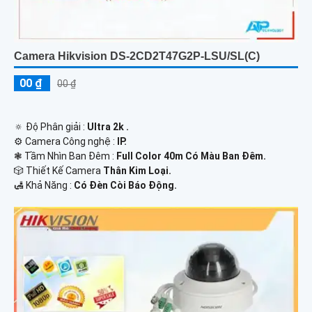
Camera Hikvision DS-2CD2T47G2P-LSU/SL(C)
00 ₫
00 ₫
🔅 Độ Phân giải :
Ultra 2k .
⚙ Camera Công nghệ :
IP.
❃ Tầm Nhìn Ban Đêm :
Full Color 40m Có Màu Ban Đêm.
🎲 Thiết Kế Camera
Thân Kim Loại.
️🛃 Khả Năng :
Có Đèn Còi Báo Động.