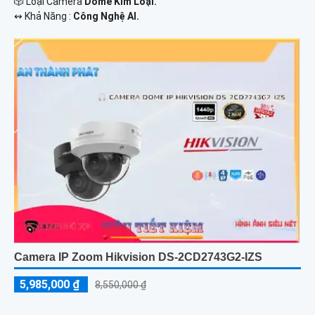
🎲 Loại Camera
Dome Kim Loại.
️↭ Khả Năng :
Công Nghệ AI.
Camera IP Zoom Hikvision DS-2CD2743G2-IZS
5,985,000 ₫
8,550,000 ₫