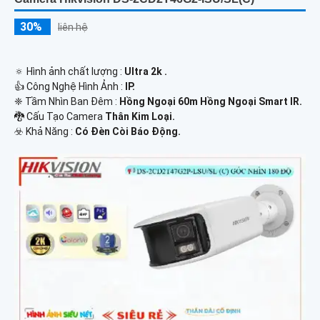
30%
liên hệ
🔅 Hình ảnh chất lượng :
Ultra 2k .
👍 Công Nghệ Hình Ảnh :
IP.
❈ Tầm Nhìn Ban Đêm :
Hồng Ngoại 60m Hồng Ngoại Smart IR.
🐉️ Cấu Tạo Camera
Thân Kim Loại.
️☣️ Khả Năng :
Có Đèn Còi Báo Động.