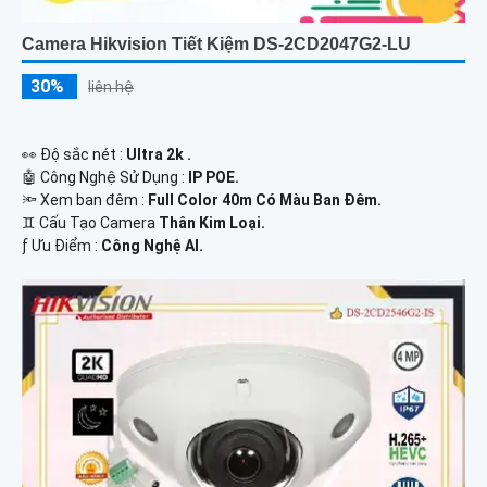
Camera Hikvision Tiết Kiệm DS-2CD2047G2-LU
30%
liên hệ
️👀 Độ sắc nét :
Ultra 2k .
🤖️ Công Nghệ Sử Dụng :
IP POE.
🔦 Xem ban đêm :
Full Color 40m Có Màu Ban Đêm.
♊ Cấu Tạo Camera
Thân Kim Loại.
️ƒ Ưu Điểm :
Công Nghệ AI.