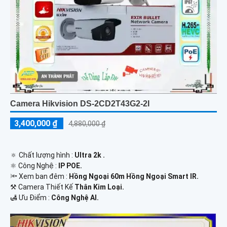
Camera Hikvision DS-2CD2T43G2-2I
3,400,000 ₫
4,880,000 ₫
🔅 Chất lượng hình :
Ultra 2k .
⚛️ Công Nghệ :
IP POE.
🔦 Xem ban đêm :
Hồng Ngoại 60m Hồng Ngoại Smart IR.
⚒ Camera Thiết Kế
Thân Kim Loại.
️🛃 Ưu Điểm :
Công Nghệ AI.