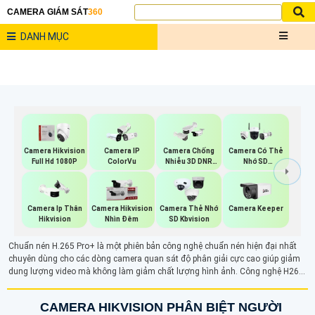
CAMERA GIÁM SÁT
360
DANH MỤC
Camera Hikvision
Camera IP
Camera Chống
Camera Có Thẻ
Full Hd 1080P
ColorVu
Nhiễu 3D DNR
Nhớ SD
Hikvison
HIKVISION
Camera Ip Thân
Camera Hikvision
Camera Thẻ Nhớ
Camera Keeper
Hikvision
Nhìn Đêm
SD Kbvision
Chuẩn nén H.265 Pro+ là một phiên bản công nghệ chuẩn nén hiện đại nhất
chuyên dùng cho các dòng camera quan sát độ phân giải cực cao giúp giảm
dung lượng video mà không làm giảm chất lượng hình ảnh. Công nghệ H265+
vừa tiết kiệm dung lượng lưu trữ và giúp truyền tải hình ảnh nhanh chóng
CAMERA HIKVISION PHÂN BIỆT NGƯỜI