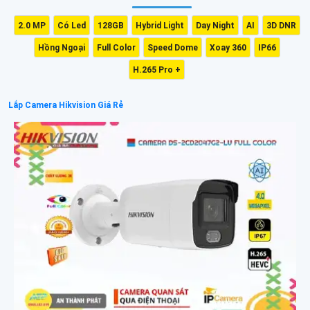
2.0 MP
Có Led
128GB
Hybrid Light
Day Night
AI
3D DNR
Hồng Ngoại
Full Color
Speed Dome
Xoay 360
IP66
H.265 Pro +
Lắp Camera Hikvision Giá Rẻ