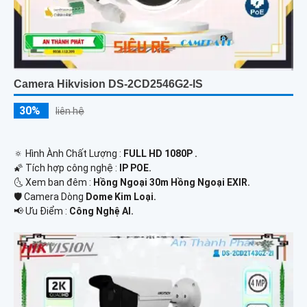
Camera Hikvision DS-2CD2546G2-IS
30%
liên hệ
🔅 Hình Ành Chất Lượng :
FULL HD 1080P .
🌠 Tích hợp công nghệ :
IP POE.
🌜 Xem ban đêm :
Hồng Ngoại 30m Hồng Ngoại EXIR.
🛡 Camera Dòng
Dome Kim Loại.
️📢 Ưu Điểm :
Công Nghệ AI.