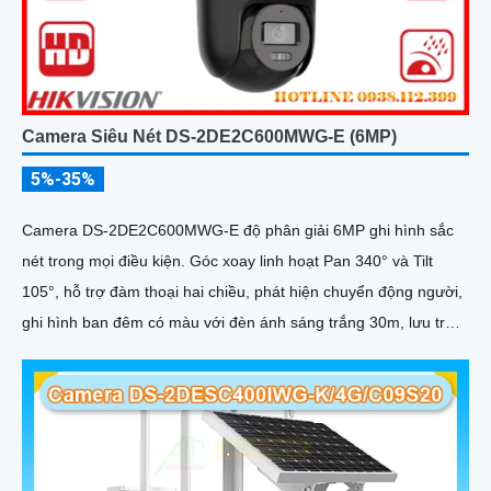
Camera Siêu Nét DS-2DE2C600MWG-E (6MP)
5%-35%
Camera DS-2DE2C600MWG-E độ phân giải 6MP ghi hình sắc
nét trong mọi điều kiện. Góc xoay linh hoạt Pan 340° và Tilt
105°, hỗ trợ đàm thoại hai chiều, phát hiện chuyển động người,
ghi hình ban đêm có màu với đèn ánh sáng trắng 30m, lưu trữ
lên tới 512GB, phù hợp giám sát toàn diện