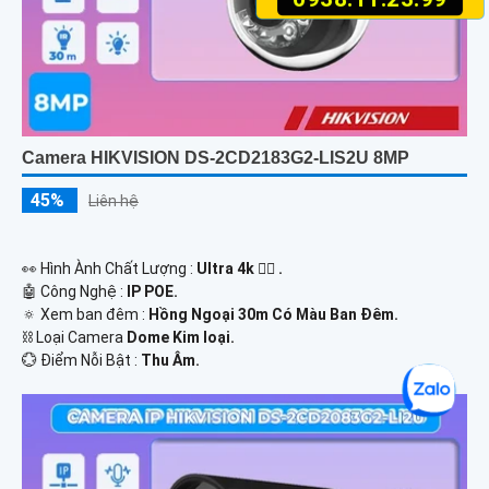
Camera HIKVISION DS-2CD2183G2-LIS2U 8MP
45%
Liên hệ
️👀 Hình Ành Chất Lượng :
Ultra 4k 👍🏾 .
🤖️ Công Nghệ :
IP POE.
🔅 Xem ban đêm :
Hồng Ngoại 30m Có Màu Ban Ðêm.
⛓ Loại Camera
Dome Kim loại.
️💮 Điểm Nỗi Bật :
Thu Âm.