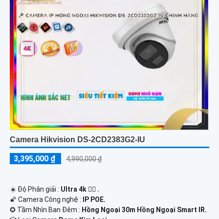
Camera Hikvision DS-2CD2383G2-IU
3,395,000 ₫
4,990,000 ₫
☀️ Độ Phân giải :
Ultra 4k 👍🏾 .
🌠 Camera Công nghệ :
IP POE.
✪ Tầm Nhìn Ban Đêm :
Hồng Ngoại 30m Hồng Ngoại Smart IR.