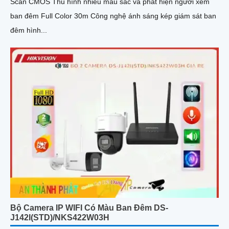
Scan CMOS Thu hình nhiều màu sắc và phát hiện người xem
ban đêm Full Color 30m Công nghệ ánh sáng kép giám sát ban
đêm hình...
Bộ Camera IP WIFI Có Màu Ban Đêm DS-
J142I(STD)/NKS422W03H