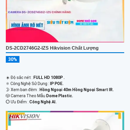
DS-2CD2746G2-IZS Hikvision Chất Lượng
30%
☀️ Độ sắc nét :
FULL HD 1080P .
⚛️ Công Nghệ Sử Dụng :
IP POE.
🌛 Xem ban đêm :
Hồng Ngoại 40m Hồng Ngoại Smart IR.
🎲 Camera Theo Mẫu
Dome Plastic.
️💮 Ưu Điểm :
Công Nghệ AI.