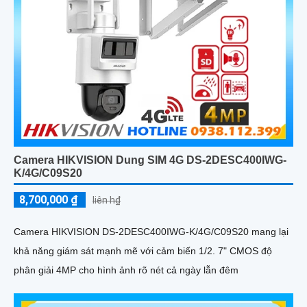
Camera HIKVISION Dung SIM 4G DS-2DESC400IWG-
K/4G/C09S20
8,700,000 ₫
liên h₫
Camera HIKVISION DS-2DESC400IWG-K/4G/C09S20 mang lại
khả năng giám sát mạnh mẽ với cảm biến 1/2. 7" CMOS độ
phân giải 4MP cho hình ảnh rõ nét cả ngày lẫn đêm