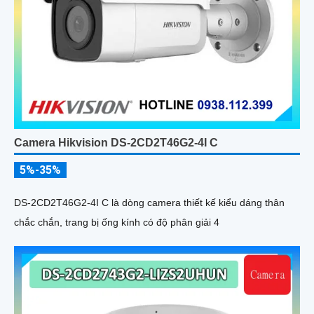
Camera Hikvision DS-2CD2T46G2-4I C
5%-35%
DS-2CD2T46G2-4I C là dòng camera thiết kế kiểu dáng thân
chắc chắn, trang bị ống kính có độ phân giải 4