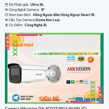
🦉 Độ Phân giải :
Ultra 2k .
⚒ Công Nghệ Camera :
IP.
💥 Xem ban đêm :
Hồng Ngoại 40m Hồng Ngoại Smart IR.
⚒ Cấu Tạo Camera
Dome Kim Loại.
️👮 Ưu Điểm :
Công Nghệ AI.
Camera Hikvision DS-2CD2T46G2-ISU/SL(C)