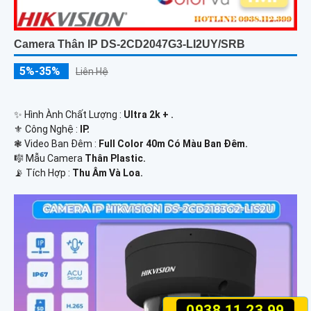
Camera Thân IP DS-2CD2047G3-LI2UY/SRB
5%-35%
Liên Hệ
✨ Hình Ành Chất Lượng :
Ultra 2k + .
⚜️ Công Nghệ :
IP.
❃ Video Ban Đêm :
Full Color 40m Có Màu Ban Ðêm.
🎼️ Mẫu Camera
Thân Plastic.
️📡 Tích Hợp :
Thu Âm Và Loa.
0938.11.23.99