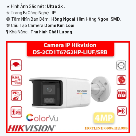
☀️ Hình Ảnh Sắc nét :
Ultra 2k .
✳️ Trang Bị Công Nghệ :
IP.
🔴 Tầm Nhìn Ban Đêm :
Hồng Ngoại 10m Hồng Ngoại SMD.
⚒ Cấu Tạo Camera
Dome Kim Loại.
️🎙 Khả Năng :
Thu hình Chất Lượng.