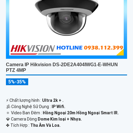
Camera IP Hikvision DS-2DE2A404IWG1-E-WHUN
PTZ 4MP
5%-35%
️⚡ Chất lượng hình :
Ultra 2k + .
🕉️ Công Nghệ Sử Dụng :
IP Wifi.
🔅 Video Ban Đêm :
Hồng Ngoại 20m Hồng Ngoại Smart IR.
💎 Camera Dòng
Dome Kim loại + Nhựa.
️✤ Tích Hợp :
Thu Âm Và Loa.