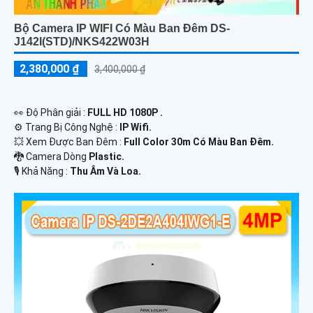
Bộ Camera IP WIFI Có Màu Ban Đêm DS-
J142I(STD)/NKS422W03H
2,380,000 ₫
3,400,000 ₫
️👀 Độ Phân giải :
FULL HD 1080P .
⚙ Trang Bị Công Nghệ :
IP Wifi.
💥 Xem Được Ban Đêm :
Full Color 30m Có Màu Ban Ðêm.
🐉️ Camera Dòng
Plastic.
️🎙 Khả Năng :
Thu Âm Và Loa.