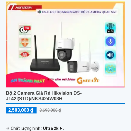
Bộ 2 Camera Giá Rẻ Hikvision DS-
J142I(STD)/NKS424W03H
2,583,000 ₫
3,690,000 ₫
🔅 Chất lượng hình :
Ultra 2k + .