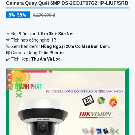
Camera Quay Quét 6MP DS-2CD1T67G2HP-LIUF/SRB
5%-35%
6,290,000 ₫
🔆 Độ Phân giải :
Ultra 3k + Sắc Nét .
⚒ Tích hợp công nghệ :
IP.
💡 Xem ban đêm :
Hồng Ngoại 20m Có Màu Ban Ðêm.
🎼️ Camera Dòng
Thân Plastic.
️✔️ Tích Hợp :
Thu Âm Và Loa.