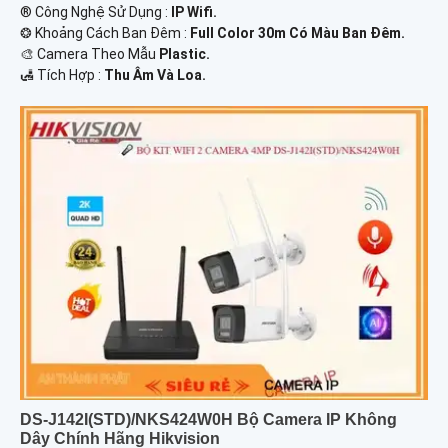
®️ Công Nghệ Sử Dụng :
IP Wifi.
❂ Khoảng Cách Ban Đêm :
Full Color 30m Có Màu Ban Ðêm.
🎨 Camera Theo Mẫu
Plastic.
️🛃 Tích Hợp :
Thu Âm Và Loa.
DS-J142I(STD)/NKS424W0H Bộ Camera IP Không
Dây Chính Hãng Hikvision