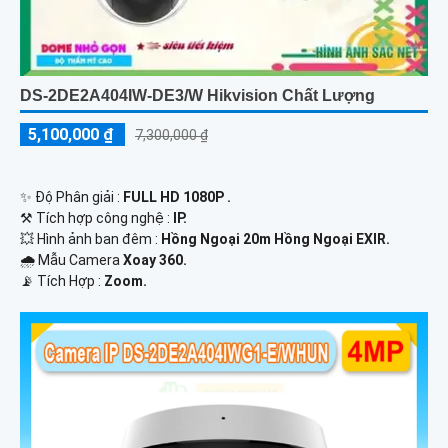
DS-2DE2A404IW-DE3/W Hikvision Chất Lượng
5,100,000 ₫
7,300,000 ₫
✨ Độ Phân giải :
FULL HD 1080P .
⚒ Tích hợp công nghệ :
IP.
💥 Hình ảnh ban đêm :
Hồng Ngoại 20m Hồng Ngoại EXIR.
🌧️ Mẫu Camera
Xoay 360.
️📡 Tích Hợp :
Zoom.