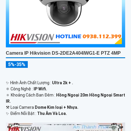
Camera IP Hikvision DS-2DE2A404IWG1-E PTZ 4MP
5%-35%
✨ Hình Ành Chất Lượng :
Ultra 2k + .
⚛️ Công Nghệ :
IP Wifi.
🔅 Khoảng Cách Ban Đêm :
Hồng Ngoại 20m Hồng Ngoại Smart
IR.
⚒ Loại Camera
Dome Kim loại + Nhựa.
️✨ Điểm Nỗi Bật :
Thu Âm Và Loa.