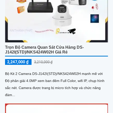
Trọn Bộ Camera Quan Sát Cửa Hàng DS-
J142I(STD)/NKS424W02H Giá Rẻ
2,247,000 ₫
3,210,000 ₫
Bộ Kit 2 Camera DS-J142I(STD)/NKS424W02H mạnh mẽ với
Độ phân giải 4.0MP xem ban đêm Full Color, wifi IP, chụp hình
sắc nét. Camera được trang bị micro tích hợp và chức năng
đàm...