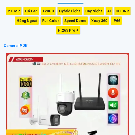
2.0 MP
Có Led
128GB
Hybrid Light
Day Night
AI
3D DNR
Hồng Ngoại
Full Color
Speed Dome
Xoay 360
IP66
H.265 Pro +
Camera IP 2K