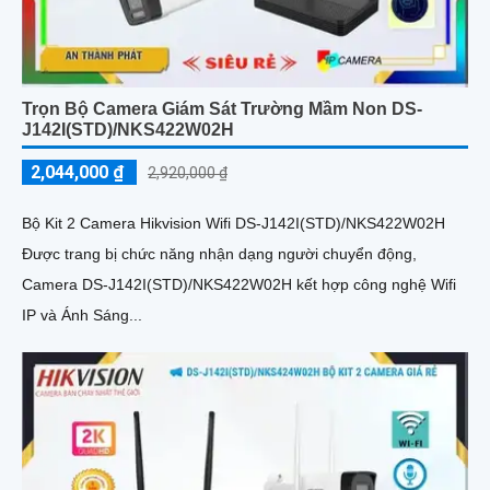
Trọn Bộ Camera Giám Sát Trường Mầm Non DS-
J142I(STD)/NKS422W02H
2,044,000 ₫
2,920,000 ₫
Bộ Kit 2 Camera Hikvision Wifi DS-J142I(STD)/NKS422W02H
Được trang bị chức năng nhận dạng người chuyển động,
Camera DS-J142I(STD)/NKS422W02H kết hợp công nghệ Wifi
IP và Ánh Sáng...