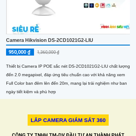
Camera Hikvision DS-2CD1021G2-LIU
950,000 ₫
1,360,000 ₫
Thiết bị Camera IP POE sắc nét DS-2CD1021G2-LIU chất lượng
đến 2.0 megapixel, đáp ứng tiêu chuẩn cao với khả năng xem
Full Color ban đêm lên đến 20m, mang lại trải nghiệm như ban
ngày tiết kiệm và phù hợp
LẮP CAMERA GIÁM SÁT 360
CÔNG TY TNHH TM-DV ĐẦU TƯ AN THÀNH PHÁT