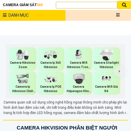
CAMERA GIÁM SÁT
360
DANH MỤC
Camera Wifi
Camera Hikvision
Camera Ip 360
Camera Starlight
Hikvision Trong
Zoom
Hikvision
Hikvision
Nhà
Camera Wifi Giá
Camera Ip
Camera Ip POE
Camera
Rẻ
Hikvision Chất
Hikvision
Hdparagon Hồng
Lượng
Ngoại
Camera quan sát sử dụng công nghệ hồng ngoại thông minh cho phép ghi lại
hình ảnh ban đêm sắc nét, chi tiết trong điều kiện không có ánh sáng. Nhờ
trang bị tích hợp đèn LED hồng ngoại, camera đảm bảo chất lượng hình ảnh rõ
ràng trong mọi điều kiện ánh sáng yếu, phục vụ tốt cho việc giám sát an ninh.
CAMERA HIKVISION PHÂN BIỆT NGƯỜI