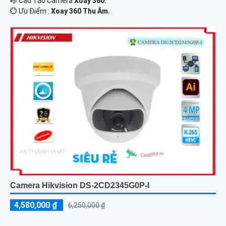
🎼️ Cấu Tạo Camera
Xoay 360.
️💮 Ưu Điểm :
Xoay 360 Thu Âm.
Camera Hikvision DS-2CD2345G0P-I
4,580,000 ₫
6,250,000 ₫