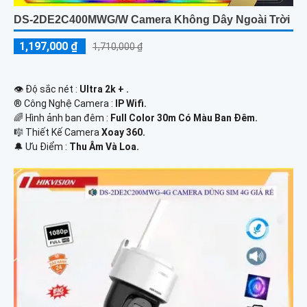
DS-2DE2C400MWG/W Camera Không Dây Ngoài Trời
1,197,000 ₫
1,710,000 ₫
👁 Độ sắc nét :
Ultra 2k + .
®️ Công Nghệ Camera :
IP Wifi.
🌈 Hình ảnh ban đêm :
Full Color 30m Có Màu Ban Ðêm.
🎼️ Thiết Kế Camera
Xoay 360.
️🔔 Ưu Điểm :
Thu Âm Và Loa.