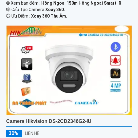
❂ Xem ban đêm :
Hồng Ngoại 150m Hồng Ngoại Smart IR.
🎼️ Cấu Tạo Camera
Xoay 360.
️💮 Ưu Điểm :
Xoay 360 Thu Âm.
Camera Hikvision DS-2CD2346G2-IU
30%
LIÊN HỆ