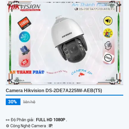
Camera Hikvision DS-2DE7A225IW-AEB(T5)
30%
liên hệ
️👀 Độ Phân giải :
FULL HD 1080P .
⚙ Công Nghệ Camera :
IP.