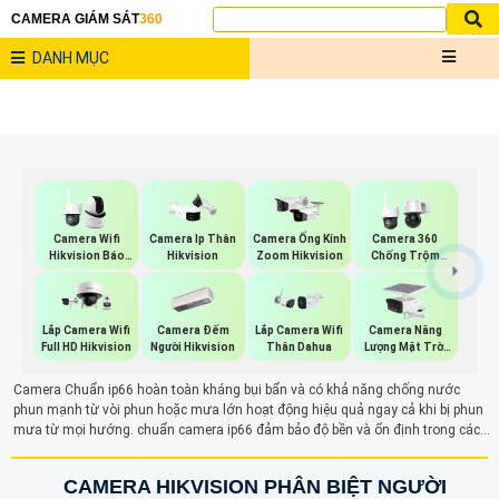
CAMERA GIÁM SÁT
360
DANH MỤC
Camera Wifi
Camera Ip Thân
Camera Ống Kính
Camera 360
Hikvision Báo
Hikvision
Zoom Hikvision
Chống Trộm
Động
Hikvision
Camera Đếm
Camera Năng
Lắp Camera Wifi
Lắp Camera Wifi
Người Hikvision
Lượng Mặt Trời
Full HD Hikvision
Thân Dahua
Dahua
Camera Chuẩn ip66 hoàn toàn kháng bụi bẩn và có khả năng chống nước
phun mạnh từ vòi phun hoặc mưa lớn hoạt động hiệu quả ngay cả khi bị phun
mưa từ mọi hướng. chuẩn camera ip66 đảm bảo độ bền và ổn định trong các
môi trường khắc nghiệt, mang lại hiệu suất giám sát liên tục và đáng tin cậy.
CAMERA HIKVISION PHÂN BIỆT NGƯỜI