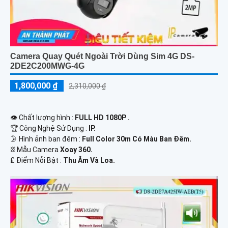
Camera Quay Quét Ngoài Trời Dùng Sim 4G DS-
2DE2C200MWG-4G
1,800,000 ₫
2,310,000 ₫
👁 Chất lượng hình :
FULL HD 1080P .
🏆 Công Nghệ Sử Dụng :
IP.
🌛 Hình ảnh ban đêm :
Full Color 30m Có Màu Ban Ðêm.
⛓ Mẫu Camera
Xoay 360.
️₤ Điểm Nỗi Bật :
Thu Âm Và Loa.