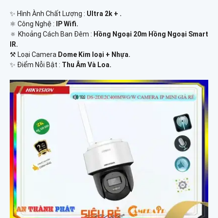
✨ Hình Ành Chất Lượng :
Ultra 2k + .
⚛️ Công Nghệ :
IP Wifi.
🔅 Khoảng Cách Ban Đêm :
Hồng Ngoại 20m Hồng Ngoại Smart
IR.
⚒ Loại Camera
Dome Kim loại + Nhựa.
️✨ Điểm Nỗi Bật :
Thu Âm Và Loa.