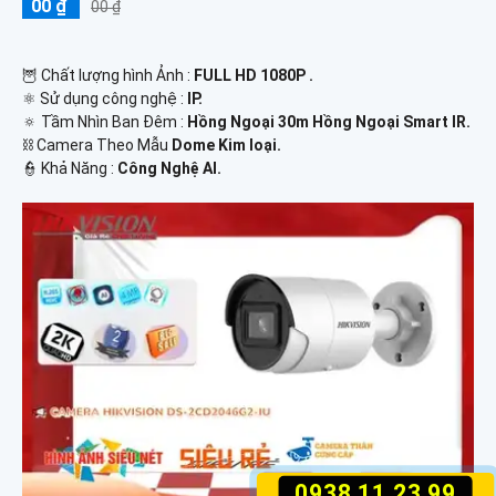
00 ₫
00 ₫
🦉 Chất lượng hình Ảnh :
FULL HD 1080P .
⚛️ Sử dụng công nghệ :
IP.
🔅 Tầm Nhìn Ban Đêm :
Hồng Ngoại 30m Hồng Ngoại Smart IR.
⛓ Camera Theo Mẫu
Dome Kim loại.
️👮 Khả Năng :
Công Nghệ AI.
0938.11.23.99