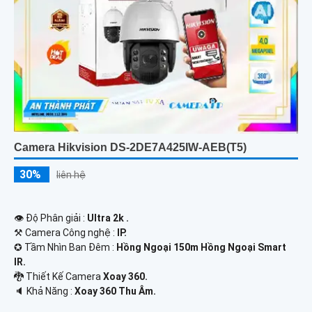
Camera Hikvision DS-2DE7A425IW-AEB(T5)
30%
liên hệ
👁 Độ Phân giải :
Ultra 2k .
⚒ Camera Công nghệ :
IP.
✪ Tầm Nhìn Ban Đêm :
Hồng Ngoại 150m Hồng Ngoại Smart
IR.
🐉️ Thiết Kế Camera
Xoay 360.
️🔈 Khả Năng :
Xoay 360 Thu Âm.