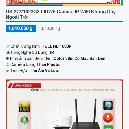
DS-2CV1023G2-LIDWF Camera IP WIFI Không Dây
Ngoài Trời
1,040,000 ₫
1,040,000 ₫
🔅 Chất lượng hình :
FULL HD 1080P .
🕉️ Công Nghệ Sử Dụng :
IP.
❃ Hình ảnh ban đêm :
Full Color 30m Có Màu Ban Ðêm.
♊ Camera Dòng
Thân Plastic.
️☣️ Tích Hợp :
Thu Âm Và Loa.