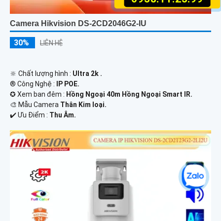
Camera Hikvision DS-2CD2046G2-IU
30%
LIÊN HỆ
🔆 Chất lượng hình :
Ultra 2k .
®️ Công Nghệ :
IP POE.
✪ Xem ban đêm :
Hồng Ngoại 40m Hồng Ngoại Smart IR.
🎨 Mẫu Camera
Thân Kim loại.
️✔️ Ưu Điểm :
Thu Âm.