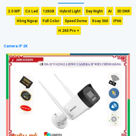
2.0 MP
Có Led
128GB
Hybrid Light
Day Night
AI
3D DNR
Hồng Ngoại
Full Color
Speed Dome
Xoay 360
IP66
H.265 Pro +
Camera IP 2K