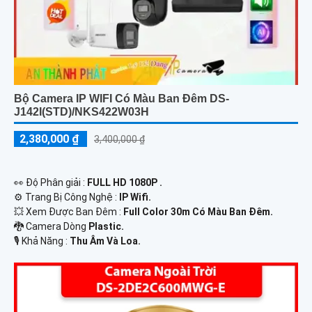
Bộ Camera IP WIFI Có Màu Ban Đêm DS-
J142I(STD)/NKS422W03H
2,380,000 ₫
3,400,000 ₫
️👀 Độ Phân giải :
FULL HD 1080P .
⚙ Trang Bị Công Nghệ :
IP Wifi.
💥 Xem Được Ban Đêm :
Full Color 30m Có Màu Ban Ðêm.
🐉️ Camera Dòng
Plastic.
️🎙 Khả Năng :
Thu Âm Và Loa.