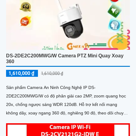
DS-2DE2C200MWG/W Camera PTZ Mini Quay Xoay
360
1,610,000 ₫
1,610,000 ₫
Sản phẩm Camera An Ninh Công Nghệ IP DS-
2DE2C200MWG/W có độ phân giải cao 2MP, zoom quang học
20x, chống ngược sáng WDR 120dB. Hỗ trợ kết nối mạng
không dây, xoay ngang 360 độ, nghiêng 90 độ, theo dõi chuyển
động thông minh