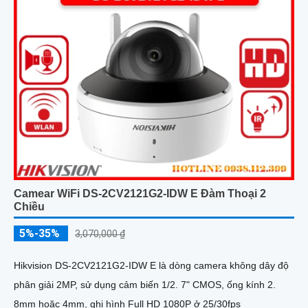
Camear WiFi DS-2CV2121G2-IDW E Đàm Thoại 2
Chiều
5%-35%
3,070,000 ₫
Hikvision DS-2CV2121G2-IDW E là dòng camera không dây độ
phân giải 2MP, sử dụng cảm biến 1/2. 7" CMOS, ống kính 2.
8mm hoặc 4mm, ghi hình Full HD 1080P ở 25/30fps