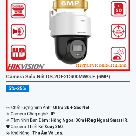
Camera Siêu Nét DS-2DE2C600MWG-E (6MP)
5%-35%
️👀 Chất lượng hình Ảnh :
Ultra 3k + Sắc Nét .
✳️ Camera Công nghệ :
IP.
❈ Tầm Nhìn Ban Đêm :
Hồng Ngoại 30m Hồng Ngoại Smart IR.
🛡 Camera Thiết Kế
Xoay 360.
️💫 Khả Năng :
Thu Âm Và Loa.