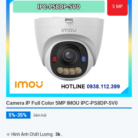
Camera IP Full Color 5MP IMOU IPC-PS8DP-5V0
5%-35%
liên hệ
🔆 Hình Ành Chất Lượng :
3k .