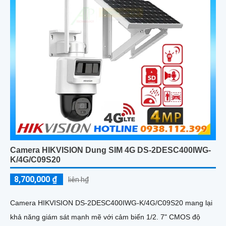
Camera HIKVISION Dung SIM 4G DS-2DESC400IWG-
K/4G/C09S20
8,700,000 ₫
liên h₫
Camera HIKVISION DS-2DESC400IWG-K/4G/C09S20 mang lại
khả năng giám sát mạnh mẽ với cảm biến 1/2. 7" CMOS độ