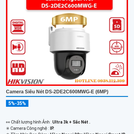
Camera Siêu Nét DS-2DE2C600MWG-E (6MP)
5%-35%
️👀 Chất lượng hình Ảnh :
Ultra 3k + Sắc Nét .
✳️ Camera Công nghệ :
IP.