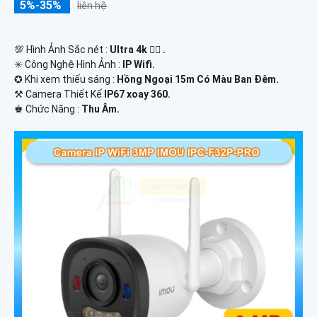
5%-35%
liên hệ
💯 Hình Ảnh Sắc nét :
Ultra 4k 👍🏾 .
✳️ Công Nghệ Hình Ảnh :
IP Wifi.
✪ Khi xem thiếu sáng :
Hồng Ngoại 15m Có Màu Ban Ðêm.
⚒ Camera Thiết Kế
IP67 xoay 360.
️♚ Chức Năng :
Thu Âm.