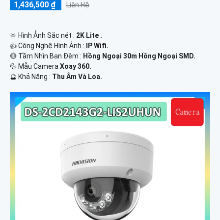
1,436,500 ₫
Liên Hệ
🔆 Hình Ảnh Sắc nét :
2K Lite .
👍 Công Nghệ Hình Ảnh :
IP Wifi.
🔴 Tầm Nhìn Ban Đêm :
Hồng Ngoại 30m Hồng Ngoại SMD.
💦 Mẫu Camera
Xoay 360.
️🔮 Khả Năng :
Thu Âm Và Loa.