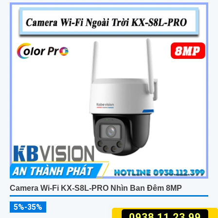
Camera Wi-Fi KX-S8L-PRO Nhìn Ban Đêm 8MP
5%-35%
0938.11.23.99