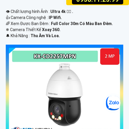
👁 Chất lượng hình Ảnh :
Ultra 4k 👍🏾 .
👍 Camera Công nghệ :
IP Wifi.
🌈 Xem Được Ban Đêm :
Full Color 30m Có Màu Ban Ðêm.
❄ Camera Thiết Kế
Xoay 360.
️🔔 Khả Năng :
Thu Âm Và Loa.