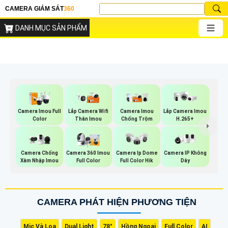
CAMERA GIÁM SÁT
360
DANH MỤC SẢN PHẨM
Camera Imou Full
Lắp Camera Wifi
Camera Imou
Lắp Camera Imou
Color
Thân Imou
Chống Trộm
H.265+
Camera IP Không
Camera Chống
Camera 360 Imou
Camera Ip Dome
Dây
Xâm Nhập Imou
Full Color
Full Color Hik
CAMERA PHÁT HIỆN PHƯƠNG TIỆN
Mic Và Loa
Dual Light
78°
Hồng Ngoại
Full Color
AI