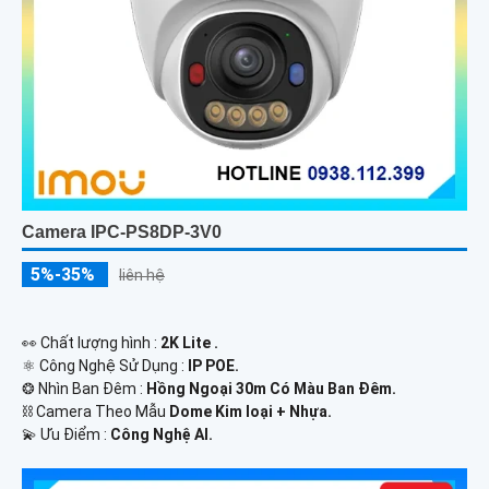
Camera IPC-PS8DP-3V0
5%-35%
liên hệ
️👀 Chất lượng hình :
2K Lite .
⚛️ Công Nghệ Sử Dụng :
IP POE.
❂ Nhìn Ban Đêm :
Hồng Ngoại 30m Có Màu Ban Ðêm.
⛓ Camera Theo Mẫu
Dome Kim loại + Nhựa.
️💫 Ưu Điểm :
Công Nghệ AI.