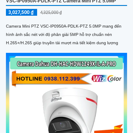
VSC-IP0950A-PDLK-PTZ Camera Mini PTZ 5.0MP
3,027,500 ₫
4,325,000 ₫
Camera Mini PTZ VSC-IP0950A-PDLK-PTZ 5.0MP mang đến
hình ảnh sắc nét với độ phân giải 5MP hỗ trợ chuẩn nén
H.265+/H.265 giúp truyền tải mượt mà tiết kiệm dung lượng