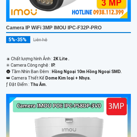
Camera IP WiFi 3MP IMOU IPC-F32P-PRO
5%-35%
Liên hệ
☀️ Chất lượng hình Ảnh :
2K Lite .
✳️ Camera Công nghệ :
IP.
🌚 Tầm Nhìn Ban Đêm :
Hồng Ngoại 10m Hồng Ngoại SMD.
👑 Camera Thiết Kế
Dome Kim loại + Nhựa.
️ƒ Đặt Điểm :
Thu Âm.