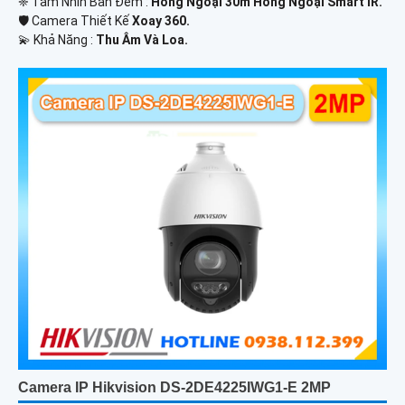
❈ Tầm Nhìn Ban Đêm :
Hồng Ngoại 30m Hồng Ngoại Smart IR.
🛡 Camera Thiết Kế
Xoay 360.
️💫 Khả Năng :
Thu Âm Và Loa.
Camera IP Hikvision DS-2DE4225IWG1-E 2MP