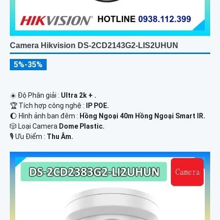
Camera Hikvision DS-2CD2143G2-LIS2UHUN
5%-35%
☀️ Độ Phân giải :
Ultra 2k + .
🏆 Tích hợp công nghệ :
IP POE.
🌔 Hình ảnh ban đêm :
Hồng Ngoại 40m Hồng Ngoại Smart IR.
🎲 Loại Camera
Dome Plastic.
️🎙 Ưu Điểm :
Thu Âm.