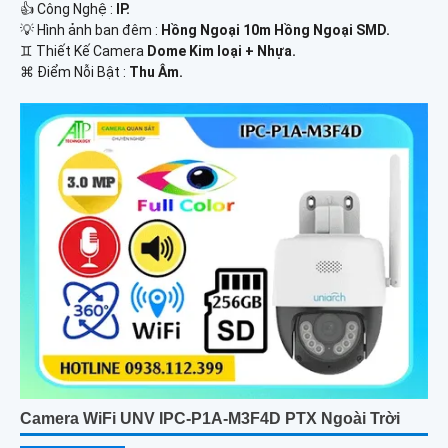
👍 Công Nghệ :
IP.
💡 Hình ảnh ban đêm :
Hồng Ngoại 10m Hồng Ngoại SMD.
♊ Thiết Kế Camera
Dome Kim loại + Nhựa.
️⌘ Điểm Nỗi Bật :
Thu Âm.
Camera WiFi UNV IPC-P1A-M3F4D PTX Ngoài Trời