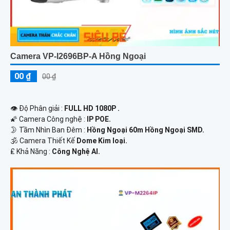
Camera VP-I2696BP-A Hồng Ngoại
00 ₫
00 ₫
👁 Độ Phân giải :
FULL HD 1080P .
🌠 Camera Công nghệ :
IP POE.
🌛 Tầm Nhìn Ban Đêm :
Hồng Ngoại 60m Hồng Ngoại SMD.
🕉️ Camera Thiết Kế
Dome Kim loại.
️₤ Khả Năng :
Công Nghệ AI.