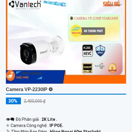
Camera VP-2230IP ❂
30%
2,400,000 ₫
👁️‍🗨 Độ Phân giải :
2K Lite .
⚛️ Camera Công nghệ :
IP POE.
🌛 Tầm Nhìn Ban Đêm :
Hồng Ngoại 60m Starlight.