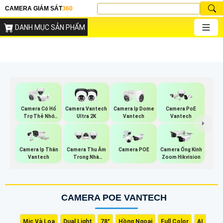
CAMERA GIÁM SÁT
360
DANH MỤC SẢN PHẨM
Camera PoE
Camera Có Hổ
Camera Vantech
Camera Ip Dome
Vantech
Trợ Thẻ Nhớ
Ultra 2K
Vantech
Vantech
Camera Ip Thân
Camera Thu Âm
Camera POE
Camera Ống Kính
Vantech
Trong Nhà
Zoom Hikvision
Vantech
CAMERA POE VANTECH
Mic Và Loa
Dual Light
78°
Hồng Ngoại
Full Color
AI