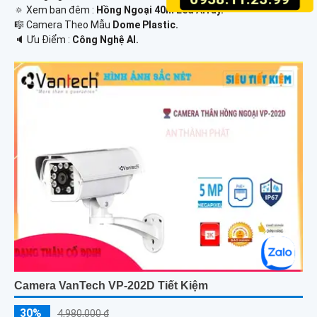
🔅 Xem ban đêm :
Hồng Ngoại 40m Led Array.
🎼️ Camera Theo Mẫu
Dome Plastic.
️🔈 Ưu Điểm :
Công Nghệ AI.
Camera VanTech VP-202D Tiết Kiệm
30%
4,980,000 ₫