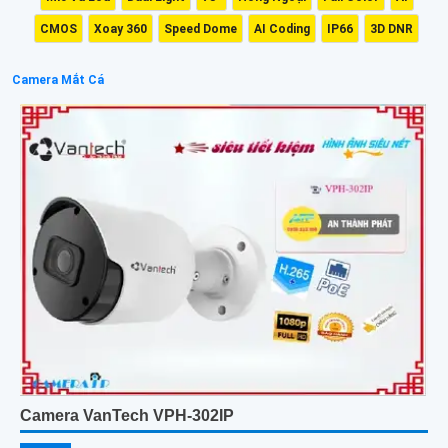
CMOS
Xoay 360
Speed Dome
AI Coding
IP66
3D DNR
Camera Mắt Cá
Camera VanTech VPH-302IP