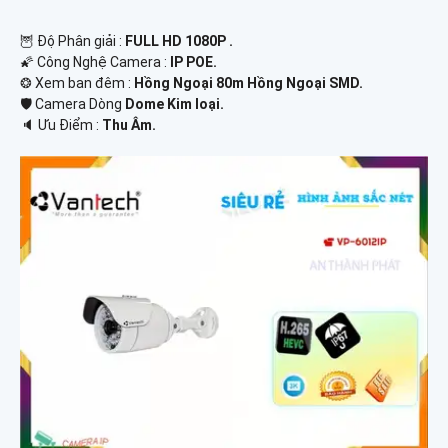
🦉 Độ Phân giải :
FULL HD 1080P .
🌠 Công Nghệ Camera :
IP POE.
❂ Xem ban đêm :
Hồng Ngoại 80m Hồng Ngoại SMD.
🛡 Camera Dòng
Dome Kim loại.
️🔈 Ưu Điểm :
Thu Âm.