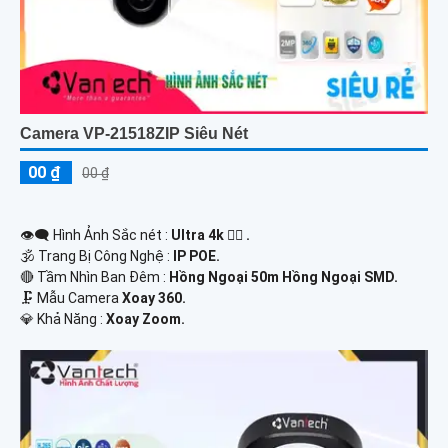
Camera VP-21518ZIP Siêu Nét
00 ₫
00 ₫
👁️‍🗨 Hình Ảnh Sắc nét :
Ultra 4k 👍🏾 .
🕉️ Trang Bị Công Nghệ :
IP POE.
🔴 Tầm Nhìn Ban Đêm :
Hồng Ngoại 50m Hồng Ngoại SMD.
🗜️ Mẫu Camera
Xoay 360.
️💎 Khả Năng :
Xoay Zoom.