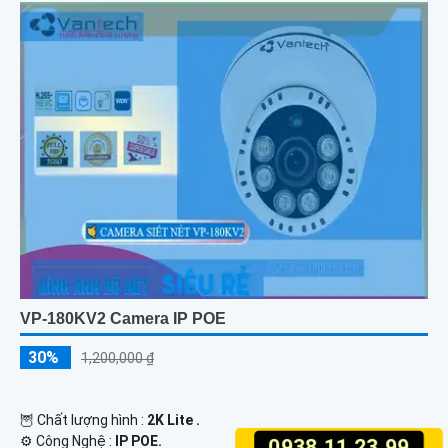
VP-180KV2 Camera IP POE
30%
1,200,000 ₫
🦉 Chất lượng hình :
2K Lite .
⚙ Công Nghệ :
IP POE.
0938.11.23.99