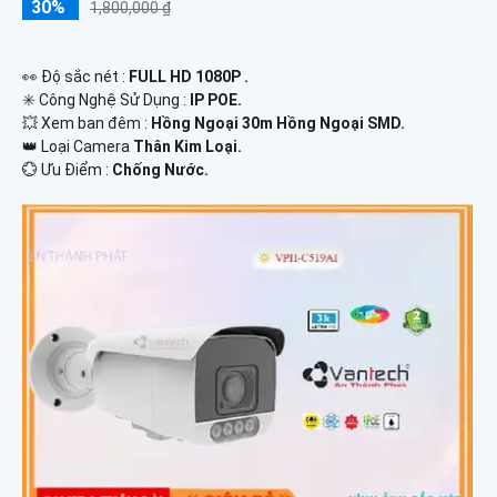
30%
1,800,000 ₫
️👀 Độ sắc nét :
FULL HD 1080P .
✳️ Công Nghệ Sử Dụng :
IP POE.
💥 Xem ban đêm :
Hồng Ngoại 30m Hồng Ngoại SMD.
👑 Loại Camera
Thân Kim Loại.
️💮 Ưu Điểm :
Chống Nước.