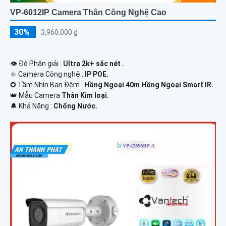
VP-6012IP Camera Thân Công Nghệ Cao
30%
3,960,000 ₫
👁 Độ Phân giải :
Ultra 2k+ sắc nét .
⚛️ Camera Công nghệ :
IP POE.
✪ Tầm Nhìn Ban Đêm :
Hồng Ngoại 40m Hồng Ngoại Smart IR.
👑 Mẫu Camera
Thân Kim loại.
️🔔 Khả Năng :
Chống Nước.