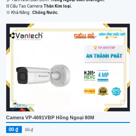
⛓ Cấu Tạo Camera
Thân Kim loại.
️💠 Khả Năng :
Chống Nước.
Camera VP-4691VBP Hồng Ngoại 80M
00 ₫
00 ₫