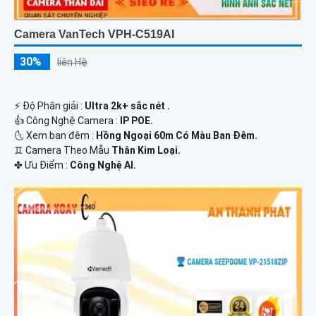
Camera VanTech VPH-C519AI
30%
liên Hệ
️⚡ Độ Phân giải :
Ultra 2k+ sắc nét .
👍 Công Nghệ Camera :
IP POE.
🌜 Xem ban đêm :
Hồng Ngoại 60m Có Màu Ban Đêm.
♊ Camera Theo Mẫu
Thân Kim Loại.
️✤ Ưu Điểm :
Công Nghệ AI.