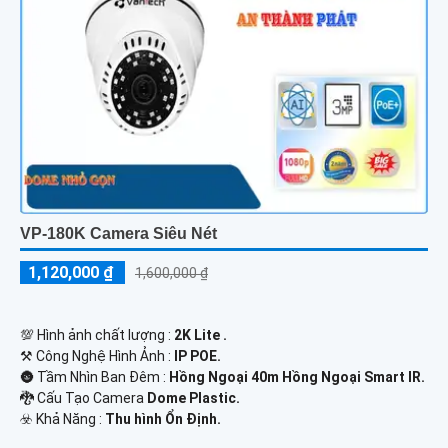
VP-180K Camera Siêu Nét
1,120,000 ₫
1,600,000 ₫
💯 Hình ảnh chất lượng :
2K Lite .
⚒ Công Nghệ Hình Ảnh :
IP POE.
🌚 Tầm Nhìn Ban Đêm :
Hồng Ngoại 40m Hồng Ngoại Smart IR.
🐉️ Cấu Tạo Camera
Dome Plastic.
️☣️ Khả Năng :
Thu hình Ổn Định.