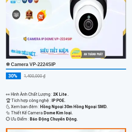
❇ Camera VP-2224SIP
30%
1,400,000 ₫
️👀 Hình Ành Chất Lượng :
2K Lite .
🏆 Tích hợp công nghệ :
IP POE.
🌜 Xem ban đêm :
Hồng Ngoại 30m Hồng Ngoại SMD.
🔩 Thiết Kế Camera
Dome Kim loại.
️💮 Ưu Điểm :
Báo Động Chuyển Động.